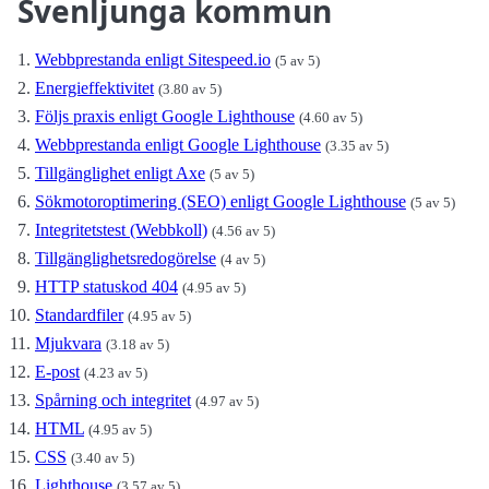
Svenljunga kommun
Webbprestanda enligt Sitespeed.io
(5 av 5)
Energieffektivitet
(3.80 av 5)
Följs praxis enligt Google Lighthouse
(4.60 av 5)
Webbprestanda enligt Google Lighthouse
(3.35 av 5)
Tillgänglighet enligt Axe
(5 av 5)
Sökmotoroptimering (SEO) enligt Google Lighthouse
(5 av 5)
Integritetstest (Webbkoll)
(4.56 av 5)
Tillgänglighetsredogörelse
(4 av 5)
HTTP statuskod 404
(4.95 av 5)
Standardfiler
(4.95 av 5)
Mjukvara
(3.18 av 5)
E-post
(4.23 av 5)
Spårning och integritet
(4.97 av 5)
HTML
(4.95 av 5)
CSS
(3.40 av 5)
Lighthouse
(3.57 av 5)