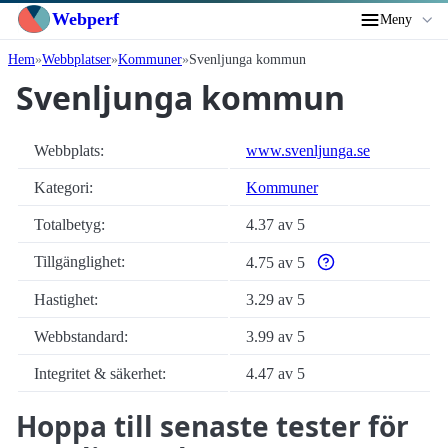
Webperf
Meny
Hem
Webbplatser
Kommuner
Svenljunga kommun
Svenljunga kommun
Webbplats:
www.svenljunga.se
Kategori:
Kommuner
Totalbetyg:
4.37 av 5
Tillgänglighet:
4.75 av 5
Varför enbart automati
Hastighet:
3.29 av 5
Webbstandard:
3.99 av 5
Integritet & säkerhet:
4.47 av 5
Hoppa till senaste tester för