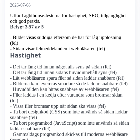
2026-07-08
Utför Lighthouse-testerna för hastighet, SEO, tillgänglighet
och god praxis.
Betyg: 3.57 av 5
- Bilder visas suddiga eftersom de har för låg upplösning
(fel)
- Sidan visar felmeddelanden i webbläsaren (fel)
Hastighet
- Det tar lång tid innan något alls syns på sidan (fel)
- Det tar lång tid innan sidans huvudinnehåll syns (fel)
- Låt webbläsaren spara filer så sidan laddar snabbare (fel)
- Bilderna kan levereras smartare så de laddar snabbare (fel)
- Huvudbilden kan hittas snabbare av webbläsaren (fel)
- Filer laddas i en kedja efter varandra som bromsar sidan
(fel)
- Vissa filer bromsar upp när sidan ska visas (fel)
- Ta bort designkod (CSS) som inte används så sidan laddar
snabbare (fel)
- Ta bort programkod (JavaScript) som inte används så sidan
laddar snabbare (fel)
- Gammaldags programkod skickas till moderna webbläsare
(varning)