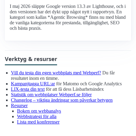
I maj 2026 släppte Google version 13.3 av Lighthouse, och i
den versionen har det dykt upp något nytt i rapportvyn. En
kategori som kallas *Agentic Browsing* finns nu med bland
de vanliga kategorierna för prestanda, tillgänglighet, SEO
och bästa praxis.
Verktyg & resurser
Vill du testa din egen webbplats med Webperf?
Du får
resultatet inom en timme.
Kampanjtagga URL:ar
för Matomo och Google Analytics
LIX-testa din text
för att få dess Läsbarhetsindex
Statistik om webbplatser Webperf.se följer
Changelog – viktiga ändringar som påverkar betygen
Resurser
Boken om webbanalys
Webbstrategi för alla
Lista med konferenser