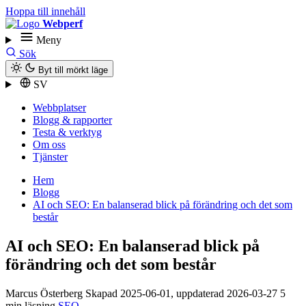
Hoppa till innehåll
Webperf
Meny
Sök
Byt till mörkt läge
SV
Webbplatser
Blogg & rapporter
Testa & verktyg
Om oss
Tjänster
Hem
Blogg
AI och SEO: En balanserad blick på förändring och det som
består
AI och SEO: En balanserad blick på
förändring och det som består
Marcus Österberg
Skapad
2025-06-01
, uppdaterad
2026-03-27
5
min läsning
SEO