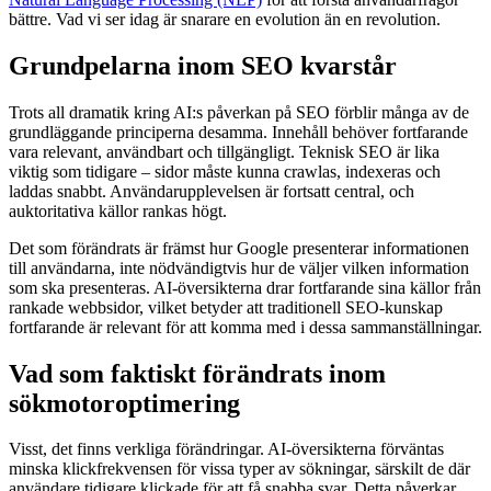
bättre. Vad vi ser idag är snarare en evolution än en revolution.
Grundpelarna inom SEO kvarstår
Trots all dramatik kring AI:s påverkan på SEO förblir många av de
grundläggande principerna desamma. Innehåll behöver fortfarande
vara relevant, användbart och tillgängligt. Teknisk SEO är lika
viktig som tidigare – sidor måste kunna crawlas, indexeras och
laddas snabbt. Användarupplevelsen är fortsatt central, och
auktoritativa källor rankas högt.
Det som förändrats är främst hur Google presenterar informationen
till användarna, inte nödvändigtvis hur de väljer vilken information
som ska presenteras. AI-översikterna drar fortfarande sina källor från
rankade webbsidor, vilket betyder att traditionell SEO-kunskap
fortfarande är relevant för att komma med i dessa sammanställningar.
Vad som faktiskt förändrats inom
sökmotoroptimering
Visst, det finns verkliga förändringar. AI-översikterna förväntas
minska klickfrekvensen för vissa typer av sökningar, särskilt de där
användare tidigare klickade för att få snabba svar. Detta påverkar