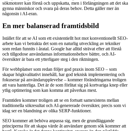
sökmotorer kan förstå och uppskatta, men i förlängningen att det ska
gynna människor och svara på deras behov. Detta gäller mer än
någonsin i AI-eran.
En mer balanserad framtidsbild
Istället för att se AI som ett existentiellt hot mot konventionellt SEO-
arbete kan vi betrakta det som en naturlig utveckling av tekniker
som redan funnits i åratal. Google har alltid strävat efter att förstå
och tillgodose användarnas informationsbehov bättre, och AI-
översikter är bara ett ytterligare steg i den riktningen.
För webbplatser som redan följer god praxis inom SEO – som
skapar högkvalitativt innehåll, har god teknisk implementering och
fokuserar på användarupplevelse – kommer förändringarna troligen
att vara hanterliga. Det är de som förlitat sig på kortvariga knep eller
ytlig optimering som kan komma att påverkas mest.
Framtiden kommer troligen att se en fortsatt samexistens mellan
traditionella sökresultat och AI-genererade översikter, precis som vi
idag ser en blandning av olika SERP-funktioner.
SEO kommer att behöva anpassa sig, men de grundläggande
principerna för att skapa värde åt användare genom sök kommer att