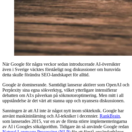
När Google för några veckor sedan introducerade AI-översikter
även i Sverige väcktes förståeligt nog diskussioner om huruvida
detta skulle förändra SEO-landskapet för alltid.
Google är dominerande. Samtidigt lanserar aktörer som OpenAI och
Perplexity sina egna sökverktyg, vilket ytterligare intensifierar
debatten om AI:s påverkan på sökmotoroptimering. Men mitt i all
uppståndelse är det värt att stanna upp och nyansera diskussionen.
Sanningen är att AI inte är något nytt inom sökteknik. Google har
använt maskininlärning och AI-tekniker i decennier.
RankBrain
,
som lanserades 2015, var en av de första större implementeringarna
av AI i Googles sökalgorithm. Tidigare än så använde Google redan
Natural Language Processing (NLP)
för att förstå användarfrågor