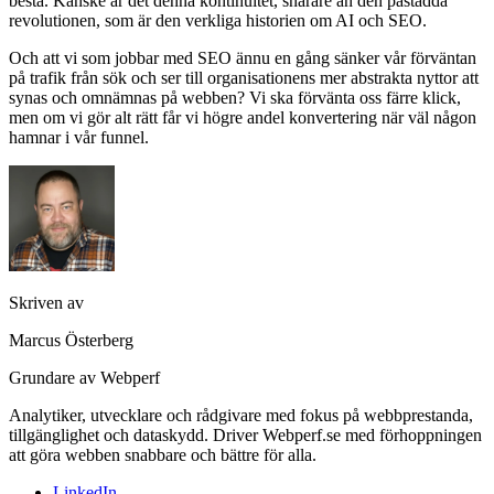
bestå. Kanske är det denna kontinuitet, snarare än den påstådda
revolutionen, som är den verkliga historien om AI och SEO.
Och att vi som jobbar med SEO ännu en gång sänker vår förväntan
på trafik från sök och ser till organisationens mer abstrakta nyttor att
synas och omnämnas på webben? Vi ska förvänta oss färre klick,
men om vi gör alt rätt får vi högre andel konvertering när väl någon
hamnar i vår funnel.
Skriven av
Marcus Österberg
Grundare av Webperf
Analytiker, utvecklare och rådgivare med fokus på webbprestanda,
tillgänglighet och dataskydd. Driver Webperf.se med förhoppningen
att göra webben snabbare och bättre för alla.
LinkedIn