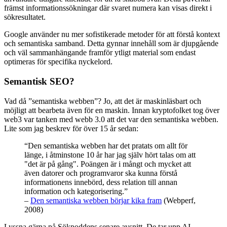
främst informationssökningar där svaret numera kan visas direkt i
sökresultatet.
Google använder nu mer sofistikerade metoder för att förstå kontext
och semantiska samband. Detta gynnar innehåll som är djupgående
och väl sammanhängande framför ytligt material som endast
optimeras för specifika nyckelord.
Semantisk SEO?
Vad då
semantiska webben
? Jo, att det är maskinläsbart och
möjligt att bearbeta även för en maskin. Innan kryptofolket tog över
web3 var tanken med webb 3.0 att det var den semantiska webben.
Lite som jag beskrev för över 15 år sedan:
“Den semantiska webben har det pratats om allt för
länge, i åtminstone 10 år har jag själv hört talas om att
"det är på gång". Poängen är i mångt och mycket att
även datorer och programvaror ska kunna förstå
informationens innebörd, dess relation till annan
information och kategorisering.”
–
Den semantiska webben börjar kika fram
(Webperf,
2008)
Lyssna gärna på Sökpoddens senare avsnitt. De tar upp AI