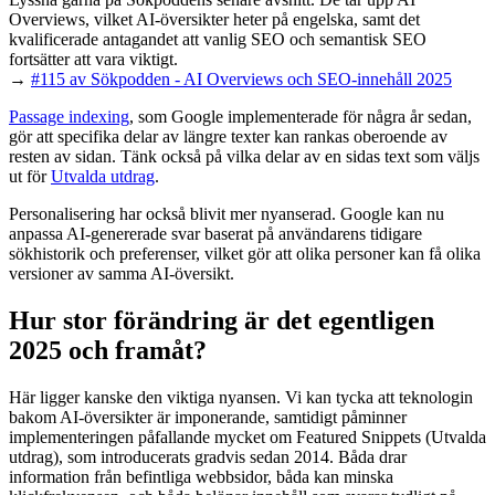
Overviews, vilket AI-översikter heter på engelska, samt det
kvalificerade antagandet att vanlig SEO och semantisk SEO
fortsätter att vara viktigt.
→
#115 av Sökpodden - AI Overviews och SEO-innehåll 2025
Passage indexing
, som Google implementerade för några år sedan,
gör att specifika delar av längre texter kan rankas oberoende av
resten av sidan. Tänk också på vilka delar av en sidas text som väljs
ut för
Utvalda utdrag
.
Personalisering har också blivit mer nyanserad. Google kan nu
anpassa AI-genererade svar baserat på användarens tidigare
sökhistorik och preferenser, vilket gör att olika personer kan få olika
versioner av samma AI-översikt.
Hur stor förändring är det egentligen
2025 och framåt?
Här ligger kanske den viktiga nyansen. Vi kan tycka att teknologin
bakom AI-översikter är imponerande, samtidigt påminner
implementeringen påfallande mycket om Featured Snippets (Utvalda
utdrag), som introducerats gradvis sedan 2014. Båda drar
information från befintliga webbsidor, båda kan minska