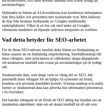
klickfrekvensen, och båda belönar innehåll som svarar tydligt på
användarfrågor.
Skillnaden är främst att AI-översikterna kan kombinera information
från flera källor och presentera mer nyanserade svar. Men källorna
de drar från bestäms fortfarande av Googles traditionella
rankingfaktorer. Vilket är en bra sak med tanke på Googles
välsmorda maskineri att löpande indexera merparten av webben.
Vad detta betyder för SEO-arbetet
För de flesta SEO-utövare innebär detta främst en förskjutning av
fokus snarare än en fullständig omprioritering. Innehållsstrategi blir
ännu viktigare, men principerna är välbekanta: skapa djupgående,
väl strukturerat innehåll som svarar på användarfrågor på ett tydligt
sätt.
Strukturerade data, som länge varit en viktig del av SEO, blir
potentiellt ännu viktigare för att hjälpa AI-systemen att förstå,
bearbeta och använda innehållet korrekt. Schema-markup och andra
former av strukturerad data kan påverka hur information presenteras
i AI-översikter.
Det kanske viktigaste är att förstå att SEO aldrig har handlat om att
manipulera algoritmer, utan om att skapa innehåll på ett sätt som