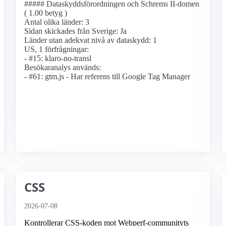
##### Dataskyddsförordningen och Schrems II-domen
( 1.00 betyg )
Antal olika länder: 3
Sidan skickades från Sverige: Ja
Länder utan adekvat nivå av dataskydd: 1
US, 1 förfrågningar:
- #15: klaro-no-transl
Besökaranalys används:
- #61: gtm.js - Har referens till Google Tag Manager
CSS
2026-07-08
Kontrollerar CSS-koden mot Webperf-communityts