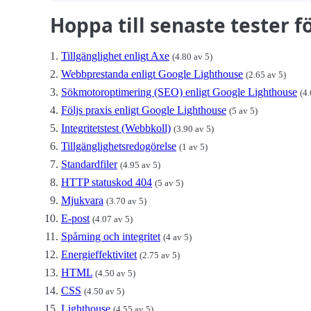
Hoppa till senaste tester
Tillgänglighet enligt Axe
(4.80 av 5)
Webbprestanda enligt Google Lighthouse
(2.65 av 5)
Sökmotoroptimering (SEO) enligt Google Lighthouse
(4.
Följs praxis enligt Google Lighthouse
(5 av 5)
Integritetstest (Webbkoll)
(3.90 av 5)
Tillgänglighetsredogörelse
(1 av 5)
Standardfiler
(4.95 av 5)
HTTP statuskod 404
(5 av 5)
Mjukvara
(3.70 av 5)
E-post
(4.07 av 5)
Spårning och integritet
(4 av 5)
Energieffektivitet
(2.75 av 5)
HTML
(4.50 av 5)
CSS
(4.50 av 5)
Lighthouse
(4.55 av 5)