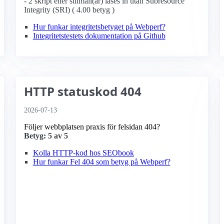
- 2 skript eller stilmall(ar) läses in utan Subresource
Integrity (SRI) ( 4.00 betyg )
Hur funkar integritetsbetyget på Webperf?
Integritetstestets dokumentation på Github
HTTP statuskod 404
2026-07-13
Följer webbplatsen praxis för felsidan 404?
Betyg: 5 av 5
Kolla HTTP-kod hos SEObook
Hur funkar Fel 404 som betyg på Webperf?