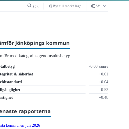
Byt till mörkt läge
SV
Sök
ämför Jönköpings kommun
ämför med kategorins genomsnittsbetyg.
talbetyg
-0.08 sämre
tegritet & säkerhet
+0.01
ebbstandard
+0.04
llgänglighet
-0.53
räckligt
stighet
+0.48
enaste rapporterna
sta kommunen juli 2026