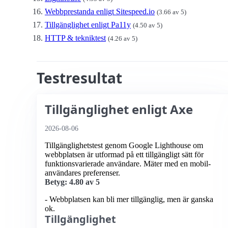
Webbprestanda enligt Sitespeed.io
(3.66 av 5)
Tillgänglighet enligt Pa11y
(4.50 av 5)
HTTP & tekniktest
(4.26 av 5)
Testresultat
Tillgänglighet enligt Axe
2026-08-06
Tillgänglighetstest genom Google Lighthouse om
webbplatsen är utformad på ett tillgängligt sätt för
funktionsvarierade användare. Mäter med en mobil­
användares preferenser.
Betyg: 4.80 av 5
- Webbplatsen kan bli mer tillgänglig, men är ganska
ok.
Tillgänglighet