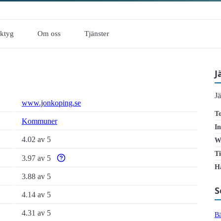
rktyg
Om oss
Tjänster
J
J
www.jonkoping.se
To
Kommuner
In
4.02 av 5
W
Ti
3.97 av 5
Varför enbart automatiska tillgänglighetstester är otill
Ha
3.88 av 5
S
4.14 av 5
4.31 av 5
Bä