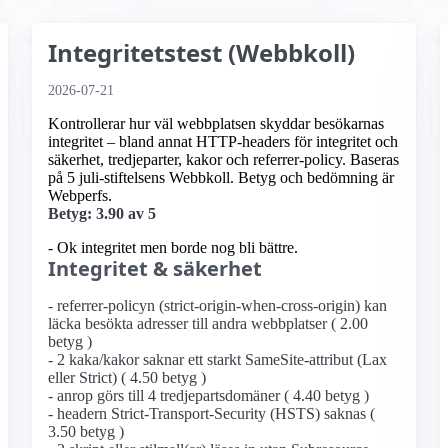
Integritetstest (Webbkoll)
2026-07-21
Kontrollerar hur väl webbplatsen skyddar besökarnas
integritet – bland annat HTTP-headers för integritet och
säkerhet, tredjeparter, kakor och referrer-policy. Baseras
på 5 juli-stiftelsens Webbkoll. Betyg och bedömning är
Webperfs.
Betyg: 3.90 av 5
- Ok integritet men borde nog bli bättre.
Integritet & säkerhet
- referrer-policyn (strict-origin-when-cross-origin) kan
läcka besökta adresser till andra webbplatser ( 2.00
betyg )
- 2 kaka/kakor saknar ett starkt SameSite-attribut (Lax
eller Strict) ( 4.50 betyg )
- anrop görs till 4 tredjepartsdomäner ( 4.40 betyg )
- headern Strict-Transport-Security (HSTS) saknas (
3.50 betyg )