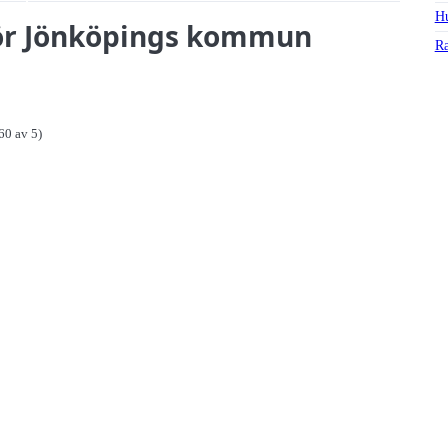
Hu
 för Jönköpings kommun
Ra
60 av 5)