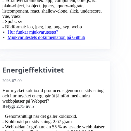
- JS-ramverk/bibliotek: app, component, core-js, is-
plain-object, isobject, jquery, jquery-migrate,
listcomponent, react, shallow-clone, slick, underscore,
vue, vuex
- Språk: sv
- Bildformat: ico, jpeg, jpg, png, svg, webp
Hur funkar mjukvarutestet?
Mjukvarutestets dokumentation på Github
Energieffektivitet
2026-07-09
Hur mycket koldioxid produceras genom en sidvisning
och hur mycket energi går åt jämfört med andra
webbplatser på Webperf?
Betyg: 2.75 av 5
- Genomsnittligt när det gäller koldioxid.
- Koldioxid per sidvisning: 2.67 gram
- Webbsidan är grönare än 55 % av testade webbplatser