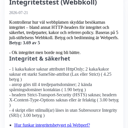
Integritetstest (Webbkoll)
2026-07-21
Kontrollerar hur väl webbplatsen skyddar besökarnas
integritet – bland annat HTTP-headers för integritet och
säkerhet, tredjeparter, kakor och referrer-policy. Baseras på 5
juli-stiftelsens Webbkoll. Betyg och bedömning är Webperfs.
Betyg: 3.69 av 5
- Ok integritet men borde nog bli bättre.
Integritet & säkerhet
- 1 kaka/kakor saknar attributet HttpOnly; 2 kaka/kakor
saknar ett starkt SameSite-attribut (Lax eller Strict) ( 4.25
betyg )
- anrop görs till 4 tredjepartsdomäner; 2 kända
spårningsdomäner kontaktas ( 1.90 betyg )
- headern Strict-Transport-Security (HSTS) saknas; headern
X-Content-Type-Options saknas eller är felaktig ( 3.00 betyg
)
- 4 skript eller stilmall(ar) läses in utan Subresource Integrity
(SRI) ( 3.00 betyg )
Hur funkar integritetsbetyget på Webperf?