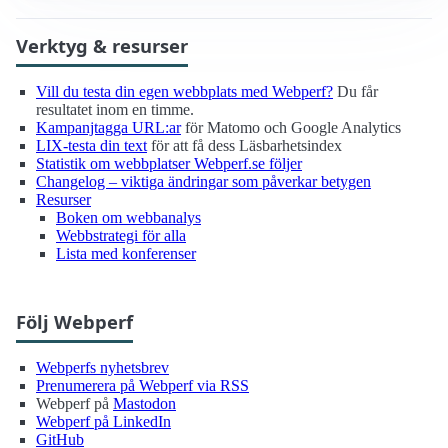
Verktyg & resurser
Vill du testa din egen webbplats med Webperf?
Du får
resultatet inom en timme.
Kampanjtagga URL:ar
för Matomo och Google Analytics
LIX-testa din text
för att få dess Läsbarhetsindex
Statistik om webbplatser Webperf.se följer
Changelog – viktiga ändringar som påverkar betygen
Resurser
Boken om webbanalys
Webbstrategi för alla
Lista med konferenser
Följ Webperf
Webperfs nyhetsbrev
Prenumerera på Webperf via RSS
Webperf på
Mastodon
Webperf på LinkedIn
GitHub