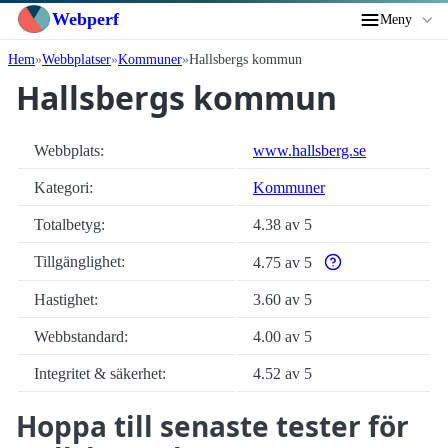
Webperf
Meny
Hem
Webbplatser
Kommuner
Hallsbergs kommun
Hallsbergs kommun
Webbplats:
www.hallsberg.se
Kategori:
Kommuner
Totalbetyg:
4.38 av 5
Tillgänglighet:
4.75 av 5
Varför enbart automat
Hastighet:
3.60 av 5
Webbstandard:
4.00 av 5
Integritet & säkerhet:
4.52 av 5
Hoppa till senaste tester för