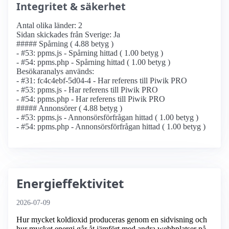
Integritet & säkerhet
Antal olika länder: 2
Sidan skickades från Sverige: Ja
##### Spårning ( 4.88 betyg )
- #53: ppms.js - Spårning hittad ( 1.00 betyg )
- #54: ppms.php - Spårning hittad ( 1.00 betyg )
Besökaranalys används:
- #31: fc4c4ebf-5d04-4 - Har referens till Piwik PRO
- #53: ppms.js - Har referens till Piwik PRO
- #54: ppms.php - Har referens till Piwik PRO
##### Annonsörer ( 4.88 betyg )
- #53: ppms.js - Annonsörs­förfrågan hittad ( 1.00 betyg )
- #54: ppms.php - Annonsörs­förfrågan hittad ( 1.00 betyg )
Energieffektivitet
2026-07-09
Hur mycket koldioxid produceras genom en sidvisning och
hur mycket energi går åt jämfört med andra webbplatser på