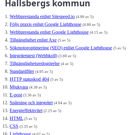
Hallsbergs kommun
Webbprestanda enligt Sitespeed.io
(4.99 av 5)
Följs praxis enligt Google Lighthouse
(4.80 av 5)
Webbprestanda enligt Google Lighthouse
(4.15 av 5)
Tillgänglighet enligt Axe
(5 av 5)
Sökmotoroptimering (SEO) enligt Google Lighthouse
(5 av 5)
Integritetstest (Webbkoll)
(3.69 av 5)
Tillgänglighetsredogörelse
(4 av 5)
Standardfiler
(4.95 av 5)
HTTP statuskod 404
(5 av 5)
Mjukvara
(4.38 av 5)
E-post
(3.36 av 5)
Spårning och integritet
(4.94 av 5)
Energieffektivitet
(2.25 av 5)
HTML
(5 av 5)
CSS
(3.35 av 5)
Lighthouse
(4.07 av 5)