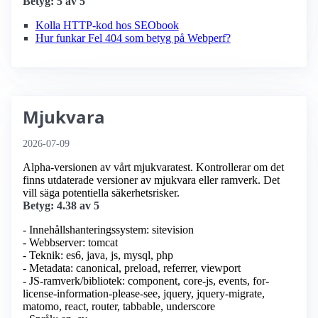
Betyg: 5 av 5
Kolla HTTP-kod hos SEObook
Hur funkar Fel 404 som betyg på Webperf?
Mjukvara
2026-07-09
Alpha-versionen av vårt mjukvaratest. Kontrollerar om det
finns utdaterade versioner av mjukvara eller ramverk. Det
vill säga potentiella säkerhetsrisker.
Betyg: 4.38 av 5
- Innehållshanteringssystem: sitevision
- Webbserver: tomcat
- Teknik: es6, java, js, mysql, php
- Metadata: canonical, preload, referrer, viewport
- JS-ramverk/bibliotek: component, core-js, events, for-
license-information-please-see, jquery, jquery-migrate,
matomo, react, router, tabbable, underscore