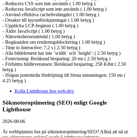
- Reducera CSS som inte används ( 1.00 betyg )
- Reducera JavaScript som inte används ( 1.00 betyg )
- Använd effektiva cachelivslängder ( 1.00 betyg )
- Orsaker till layoutförskjutningar ( 1.00 betyg )
- Upptäcka LCP-begäran ( 1.00 betyg )
- Äldre JavaScript ( 1.00 betyg )
- Nätverksberoendeträd ( 1.00 betyg )
- Begäranden om renderingsblockering ( 1.00 betyg )
- Time to Interactive: 7,2 s ( 2.50 betyg )
- Alla bildelement har inte `width` och `height`: ( 2.50 betyg )
- Fontvisning: Beräknad besparing: 20 ms ( 2.50 betyg )
- Förbättra bildleveransen: Beräknad besparing: 258 Kibit ( 2.50
betyg )
- Högsta potentiella fördröjning till första inmatningen: 150 ms (
4.25 betyg )
Kolla Lighthouse hos web.dev
Sökmotoroptimering (SEO) enligt Google
Lighthouse
2026-08-06
Är webbplatsen bra på sökmotoroptimering/SEO? Alltså att nå ut