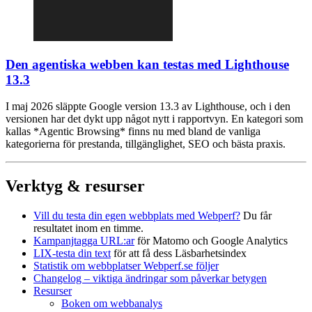
Den agentiska webben kan testas med Lighthouse
13.3
I maj 2026 släppte Google version 13.3 av Lighthouse, och i den
versionen har det dykt upp något nytt i rapportvyn. En kategori som
kallas *Agentic Browsing* finns nu med bland de vanliga
kategorierna för prestanda, tillgänglighet, SEO och bästa praxis.
Verktyg & resurser
Vill du testa din egen webbplats med Webperf?
Du får
resultatet inom en timme.
Kampanjtagga URL:ar
för Matomo och Google Analytics
LIX-testa din text
för att få dess Läsbarhetsindex
Statistik om webbplatser Webperf.se följer
Changelog – viktiga ändringar som påverkar betygen
Resurser
Boken om webbanalys