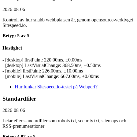
2026-08-06
Kontroll av hur snabb webbplatsen är, genom opensource-verktyget
Sitespeed.io.
Betyg: 5 av 5
Hastighet
- [desktop] firstPaint: 220.00ms, ±0.00ms
- [desktop] LastVisualChange: 368.50ms, ±0.50ms
- [mobile] firstPaint: 226.00ms, ±10.00ms
- [mobile] LastVisualChange: 667.00ms, ±0.00ms
Hur funkar Sitespeed.io-testet på Webperf?
Standardfiler
2026-08-06
Letar efter standardfiler som robots.txt, security.txt, sitemaps och
RSS-prenumerationer
Betyg: 4.97 av 5