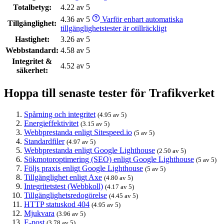
Totalbetyg:
4.22 av 5
4.36 av 5
Varför enbart automatiska
Tillgänglighet:
tillgänglighetstester är otillräckligt
Hastighet:
3.26 av 5
Webbstandard:
4.58 av 5
Integritet &
4.52 av 5
säkerhet:
Hoppa till senaste tester för Trafikverket
Spårning och integritet
(4.95 av 5)
Energieffektivitet
(3.15 av 5)
Webbprestanda enligt Sitespeed.io
(5 av 5)
Standardfiler
(4.97 av 5)
Webbprestanda enligt Google Lighthouse
(2.50 av 5)
Sökmotoroptimering (SEO) enligt Google Lighthouse
(5 av 5)
Följs praxis enligt Google Lighthouse
(5 av 5)
Tillgänglighet enligt Axe
(4.80 av 5)
Integritetstest (Webbkoll)
(4.17 av 5)
Tillgänglighetsredogörelse
(4.45 av 5)
HTTP statuskod 404
(4.95 av 5)
Mjukvara
(3.96 av 5)
E-post
(3.78 av 5)