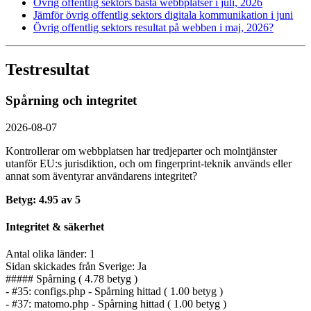
Övrig offentlig sektors bästa webbplatser i juli, 2026
Jämför övrig offentlig sektors digitala kommunikation i juni
Övrig offentlig sektors resultat på webben i maj, 2026?
Testresultat
Spårning och integritet
2026-08-07
Kontrollerar om webbplatsen har tredjeparter och molntjänster
utanför EU:s jurisdiktion, och om fingerprint-teknik används eller
annat som äventyrar användarens integritet?
Betyg: 4.95 av 5
Integritet & säkerhet
Antal olika länder: 1
Sidan skickades från Sverige: Ja
##### Spårning ( 4.78 betyg )
- #35: configs.php - Spårning hittad ( 1.00 betyg )
- #37: matomo.php - Spårning hittad ( 1.00 betyg )