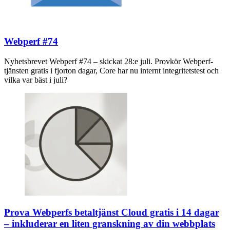
Webperf #74
Nyhetsbrevet Webperf #74 – skickat 28:e juli. Provkör Webperf-
tjänsten gratis i fjorton dagar, Core har nu internt integritetstest och
vilka var bäst i juli?
Prova Webperfs betaltjänst Cloud gratis i 14 dagar
– inkluderar en liten granskning av din webbplats