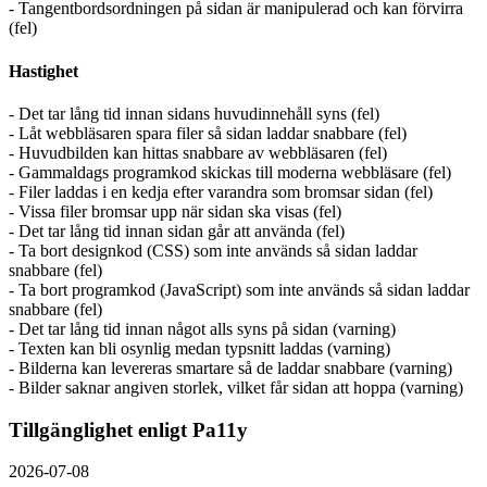
- Tangentbordsordningen på sidan är manipulerad och kan förvirra
(fel)
Hastighet
- Det tar lång tid innan sidans huvudinnehåll syns (fel)
- Låt webbläsaren spara filer så sidan laddar snabbare (fel)
- Huvudbilden kan hittas snabbare av webbläsaren (fel)
- Gammaldags programkod skickas till moderna webbläsare (fel)
- Filer laddas i en kedja efter varandra som bromsar sidan (fel)
- Vissa filer bromsar upp när sidan ska visas (fel)
- Det tar lång tid innan sidan går att använda (fel)
- Ta bort designkod (CSS) som inte används så sidan laddar
snabbare (fel)
- Ta bort programkod (JavaScript) som inte används så sidan laddar
snabbare (fel)
- Det tar lång tid innan något alls syns på sidan (varning)
- Texten kan bli osynlig medan typsnitt laddas (varning)
- Bilderna kan levereras smartare så de laddar snabbare (varning)
- Bilder saknar angiven storlek, vilket får sidan att hoppa (varning)
Tillgänglighet enligt Pa11y
2026-07-08