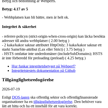
Betyg och bedömning är Webperfs.
Betyg: 4.17 av 5
- Webbplatsen kan bli bättre, men är helt ok.
Integritet & säkerhet
- referrer-policyn (strict-origin-when-cross-origin) kan läcka besökta
adresser till andra webbplatser ( 2.00 betyg )
- 2 kaka/kakor saknar attributet HttpOnly; 3 kaka/kakor saknar ett
starkt SameSite-attribut (Lax eller Strict) ( 3.75 betyg )
- HSTS omfattar inte underdomäner (includeSubDomains); HSTS
är inte förberedd för preloading (preload) ( 4.25 betyg )
Hur funkar integritetsbetyget på Webperf?
Integritetstestets dokumentation på Github
Tillgänglighetsredogörelse
2026-07-19
Enligt
DOS-lagen
ska offentlig sektor och offentlig­finansierade
organisationer ha en
tillgänglighets­redogörelse
. Den behöver vara
lätt att hitta och ha ett innehåll för att vara korrekt.