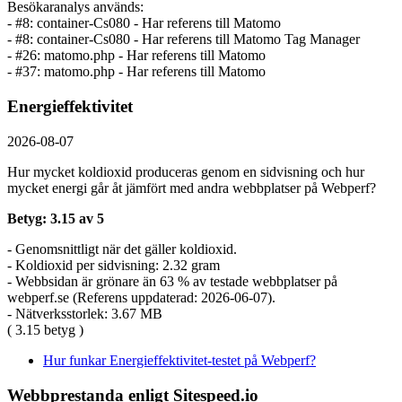
Besökaranalys används:
- #8: container-Cs080 - Har referens till Matomo
- #8: container-Cs080 - Har referens till Matomo Tag Manager
- #26: matomo.php - Har referens till Matomo
- #37: matomo.php - Har referens till Matomo
Energieffektivitet
2026-08-07
Hur mycket koldioxid produceras genom en sidvisning och hur
mycket energi går åt jämfört med andra webbplatser på Webperf?
Betyg: 3.15 av 5
- Genomsnittligt när det gäller koldioxid.
- Koldioxid per sidvisning: 2.32 gram
- Webbsidan är grönare än 63 % av testade webbplatser på
webperf.se (Referens uppdaterad: 2026-06-07).
- Nätverksstorlek: 3.67 MB
( 3.15 betyg )
Hur funkar Energieffektivitet-testet på Webperf?
Webbprestanda enligt Sitespeed.io