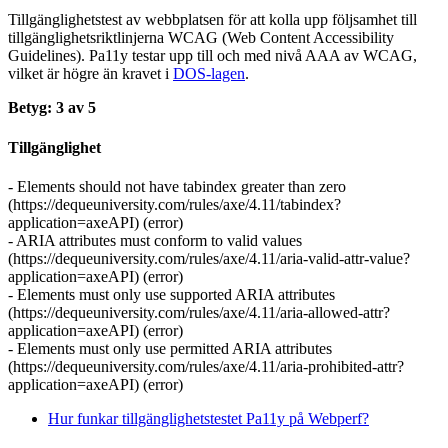
Tillgänglighetstest av webbplatsen för att kolla upp följsamhet till
tillgänglighets­riktlinjerna WCAG (Web Content Accessibility
Guidelines). Pa11y testar upp till och med nivå AAA av WCAG,
vilket är högre än kravet i
DOS-lagen
.
Betyg: 3 av 5
Tillgänglighet
- Elements should not have tabindex greater than zero
(https://dequeuniversity.com/rules/axe/4.11/tabindex?
application=axeAPI) (error)
- ARIA attributes must conform to valid values
(https://dequeuniversity.com/rules/axe/4.11/aria-valid-attr-value?
application=axeAPI) (error)
- Elements must only use supported ARIA attributes
(https://dequeuniversity.com/rules/axe/4.11/aria-allowed-attr?
application=axeAPI) (error)
- Elements must only use permitted ARIA attributes
(https://dequeuniversity.com/rules/axe/4.11/aria-prohibited-attr?
application=axeAPI) (error)
Hur funkar tillgänglighetstestet Pa11y på Webperf?