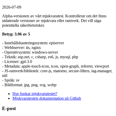
2026-07-09
Alpha-versionen av vårt mjukvaratest. Kontrollerar om det finns
utdaterade versioner av mjukvara eller ramverk. Det vill säga
potentiella säkerhetsrisker.
Betyg: 3.96 av 5
- Innehållshanteringssystem: episerver
- Webbserver: iis, nginx
- Operativsystem: windows-server
- Teknik: asp.net, c, csharp, es6, js, mysql, php
- Licenser: gpl-3.0
- Metadata: apple-touch-icon, icon, open-graph, referrer, viewport
- JS-ramverk/bibliotek: core-js, matomo, secure-filters, tag-manager,
util
- Språk: sv
- Bildformat: jpg, png, svg, webp
Hur funkar mjukvarutestet?
Mjukvarutestets dokumentation på Github
E-post