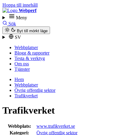
Hoppa till innehåll
Webperf
Meny
Sök
Byt till mörkt läge
SV
Webbplatser
Blogg & rapporter
Testa & verktyg
Om oss
Tjänster
Hem
Webbplatser
Övrig offentlig sektor
Trafikverket
Trafikverket
Webbplats:
www.trafikverket.se
Kategori:
Övrig offentlig sektor