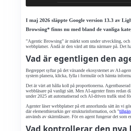
I maj 2026 släppte Google version 13.3 av Lig
Browsing* finns nu med bland de vanliga kateg
Agentic Browsing
är märkt som under utveckling, och d
webbplatser. Ändå är den värd att titta närmare på. Det 
Vad är egentligen den a
Begreppet syftar på det växande ekosystemet av AI-agente
system planera, klicka, fylla i formulär och hämta informat
Det är värt att hålla koll på proportionerna. Agentbasera
webbläsare på vanligt sätt. Men AI-agenter finns redan dä
under 2025 att automatiserad och AI-driven trafik stod fö
Agenter läser webbplatser på ett annorlunda sätt än vi g
där elementhierarkin ger strukturinformation, och
tillgä
används av skärmläsare. För en agent fungerar det som en 
Vad kontrollerar den nya