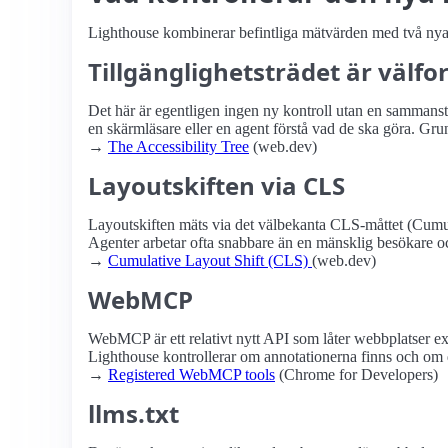
Lighthouse kombinerar befintliga mätvärden med två nya 
Tillgänglighetsträdet är välf
Det här är egentligen ingen ny kontroll utan en sammanstäl
en skärmläsare eller en agent förstå vad de ska göra. Grun
→
The Accessibility Tree
(web.dev)
Layoutskiften via CLS
Layoutskiften mäts via det välbekanta CLS-måttet (Cumula
Agenter arbetar ofta snabbare än en mänsklig besökare o
→
Cumulative Layout Shift (CLS)
(web.dev)
WebMCP
WebMCP är ett relativt nytt API som låter webbplatser
Lighthouse kontrollerar om annotationerna finns och om de
→
Registered WebMCP tools
(Chrome for Developers)
llms.txt