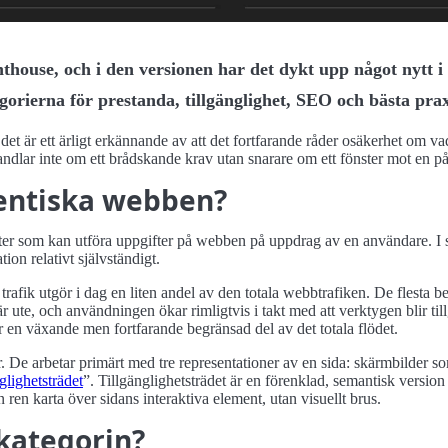
hthouse, och i den versionen har det dykt upp något nytt 
orierna för prestanda, tillgänglighet, SEO och bästa prax
et är ett ärligt erkännande av att det fortfarande råder osäkerhet om va
handlar inte om ett brådskande krav utan snarare om ett fönster mot en
gentiska webben?
r som kan utföra uppgifter på webben på uppdrag av en användare. I stä
ion relativt självständigt.
d trafik utgör i dag en liten andel av den totala webbtrafiken. De flest
r ute, och användningen ökar rimligtvis i takt med att verktygen blir til
r en växande men fortfarande begränsad del av det totala flödet.
ör. De arbetar primärt med tre representationer av en sida: skärmbilder
nglighetsträdet
. Tillgänglighetsträdet är en förenklad, semantisk vers
ren karta över sidans interaktiva element, utan visuellt brus.
 kategorin?