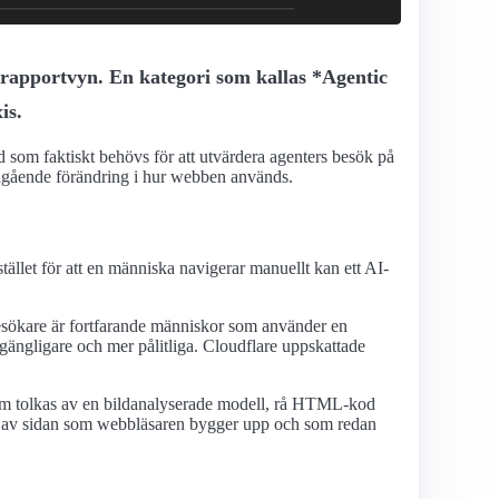
i rapportvyn. En kategori som kallas *Agentic
is.
d som faktiskt behövs för att utvärdera agenters besök på
 pågående förändring i hur webben används.
llet för att en människa navigerar manuellt kan ett AI-
a besökare är fortfarande människor som använder en
lgängligare och mer pålitliga. Cloudflare uppskattade
 som tolkas av en bildanalyserade modell, rå HTML-kod
ion av sidan som webbläsaren bygger upp och som redan