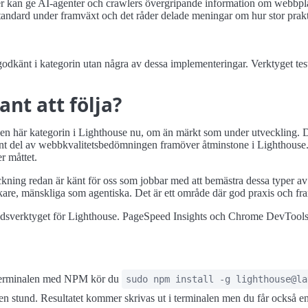
er kan ge AI-agenter och crawlers övergripande information om webbplat
ndard under framväxt och det råder delade meningar om hur stor praktisk 
odkänt i kategorin utan några av dessa implementeringar. Verktyget testar
ant att följa?
in den här kategorin i Lighthouse nu, om än märkt som under utveckling. 
ant del av webbkvalitetsbedömningen framöver åtminstone i Lighthouse. 
r måttet.
äckning redan är känt för oss som jobbar med att bemästra dessa typer 
ökare, mänskliga som agentiska. Det är ett område där god praxis och fr
adsverktyget för Lighthouse. PageSpeed Insights och Chrome DevTools
a terminalen med NPM kör du
sudo npm install -g lighthouse@la
en stund. Resultatet kommer skrivas ut i terminalen men du får också en