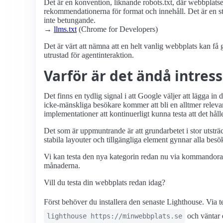
Det är en konvention, liknande robots.txt, där webbplats
rekommendationerna för format och innehåll. Det är en sta
inte betungande.
→
llms.txt
(Chrome for Developers)
Det är värt att nämna att en helt vanlig webbplats kan få g
utrustad för agentinteraktion.
Varför är det ändå intress
Det finns en tydlig signal i att Google väljer att lägga 
icke-mänskliga besökare kommer att bli en alltmer relev
implementationer att kontinuerligt kunna testa att det hålle
Det som är uppmuntrande är att grundarbetet i stor utstr
stabila layouter och tillgängliga element gynnar alla bes
Vi kan testa den nya kategorin redan nu via kommandor
månaderna.
Vill du testa din webbplats redan idag?
Först behöver du installera den senaste Lighthouse. Vi
och väntar 
lighthouse https://minwebbplats.se