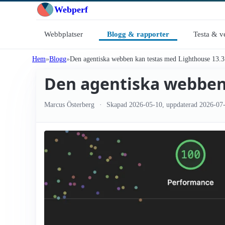
Webperf
Webbplatser
Blogg & rapporter
Testa & v
Hem
Blogg
Den agentiska webben kan testas med Lighthouse 13.3
Den agentiska webben
Marcus Österberg
Skapad
2026-05-10
, uppdaterad
2026-07