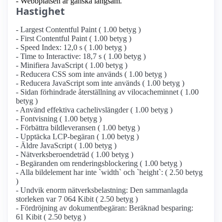
- Webbplatsen är ganska långsam.
Hastighet
- Largest Contentful Paint ( 1.00 betyg )
- First Contentful Paint ( 1.00 betyg )
- Speed Index: 12,0 s ( 1.00 betyg )
- Time to Interactive: 18,7 s ( 1.00 betyg )
- Minifiera JavaScript ( 1.00 betyg )
- Reducera CSS som inte används ( 1.00 betyg )
- Reducera JavaScript som inte används ( 1.00 betyg )
- Sidan förhindrade återställning av vilocacheminnet ( 1.00
betyg )
- Använd effektiva cachelivslängder ( 1.00 betyg )
- Fontvisning ( 1.00 betyg )
- Förbättra bildleveransen ( 1.00 betyg )
- Upptäcka LCP-begäran ( 1.00 betyg )
- Äldre JavaScript ( 1.00 betyg )
- Nätverksberoendeträd ( 1.00 betyg )
- Begäranden om renderingsblockering ( 1.00 betyg )
- Alla bildelement har inte `width` och `height`: ( 2.50 betyg
)
- Undvik enorm nätverksbelastning: Den sammanlagda
storleken var 7 064 Kibit ( 2.50 betyg )
- Fördröjning av dokumentbegäran: Beräknad besparing:
61 Kibit ( 2.50 betyg )