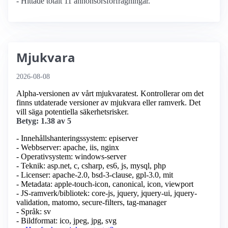
- Hittade totalt 11 annonsörs­förfrågningar.
Mjukvara
2026-08-08
Alpha-versionen av vårt mjukvaratest. Kontrollerar om det
finns utdaterade versioner av mjukvara eller ramverk. Det
vill säga potentiella säkerhetsrisker.
Betyg: 1.38 av 5
- Innehållshanteringssystem: episerver
- Webbserver: apache, iis, nginx
- Operativsystem: windows-server
- Teknik: asp.net, c, csharp, es6, js, mysql, php
- Licenser: apache-2.0, bsd-3-clause, gpl-3.0, mit
- Metadata: apple-touch-icon, canonical, icon, viewport
- JS-ramverk/bibliotek: core-js, jquery, jquery-ui, jquery-
validation, matomo, secure-filters, tag-manager
- Språk: sv
- Bildformat: ico, jpeg, jpg, svg