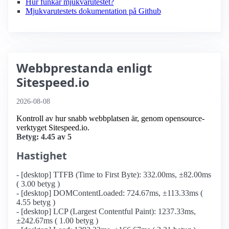
Hur funkar mjukvarutestet?
Mjukvarutestets dokumentation på Github
Webbprestanda enligt
Sitespeed.io
2026-08-08
Kontroll av hur snabb webbplatsen är, genom opensource-
verktyget Sitespeed.io.
Betyg: 4.45 av 5
Hastighet
- [desktop] TTFB (Time to First Byte): 332.00ms, ±82.00ms
( 3.00 betyg )
- [desktop] DOMContentLoaded: 724.67ms, ±113.33ms (
4.55 betyg )
- [desktop] LCP (Largest Contentful Paint): 1237.33ms,
±242.67ms ( 1.00 betyg )