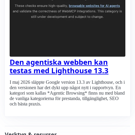
Den agentiska webben kan
testas med Lighthouse 13.3
I maj 2026 släppte Google version 13.3 av Lighthouse, och i
den versionen har det dykt upp något nytt i rapportvyn. En
kategori som kallas *Agentic Browsing* finns nu med bland
de vanliga kategorierna för prestanda, tillgänglighet, SEO
och bästa praxis.
Verktyg & resurser