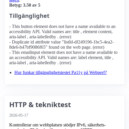
Betyg: 3.50 av 5
Tillgänglighet
- This button element does not have a name available to an
accessibility API. Valid names are: title , element content,
aria-label , aria-labelledby . (error)
- Duplicate id attribute value "listId-df249196-1bc5-4ea2-
8de6-b47bf9086f65" found on the web page. (error)
- This emailinput element does not have a name available to
an accessibility API. Valid names are: label element, title ,
aria-label , aria-labelledby . (error)
Hur funkar tillgänglighetstestet Pa11y på Webperf?
HTTP & tekniktest
2026-05-17
Kontrollerar om webbplatsen stödjer IPv6, säkerhets­