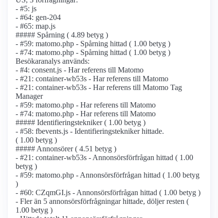
- #5: js
- #64: gen-204
- #65: map.js
##### Spårning ( 4.89 betyg )
- #59: matomo.php - Spårning hittad ( 1.00 betyg )
- #74: matomo.php - Spårning hittad ( 1.00 betyg )
Besökaranalys används:
- #4: consent.js - Har referens till Matomo
- #21: container-wb53s - Har referens till Matomo
- #21: container-wb53s - Har referens till Matomo Tag
Manager
- #59: matomo.php - Har referens till Matomo
- #74: matomo.php - Har referens till Matomo
##### Identifierings­tekniker ( 1.00 betyg )
- #58: fbevents.js - Identifierings­tekniker hittade.
( 1.00 betyg )
##### Annonsörer ( 4.51 betyg )
- #21: container-wb53s - Annonsörs­förfrågan hittad ( 1.00
betyg )
- #59: matomo.php - Annonsörs­förfrågan hittad ( 1.00 betyg
)
- #60: CZqmGI.js - Annonsörs­förfrågan hittad ( 1.00 betyg )
- Fler än 5 annonsörs­förfrågningar hittade, döljer resten (
1.00 betyg )