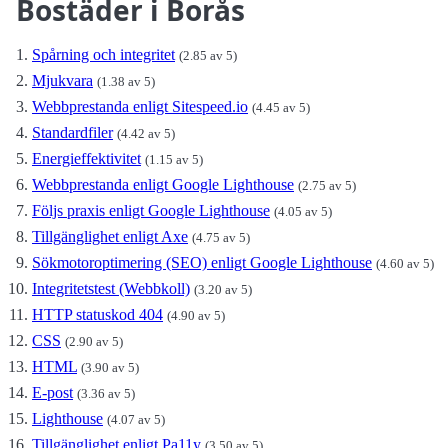
Bostäder i Borås
Spårning och integritet
(2.85 av 5)
Mjukvara
(1.38 av 5)
Webbprestanda enligt Sitespeed.io
(4.45 av 5)
Standardfiler
(4.42 av 5)
Energieffektivitet
(1.15 av 5)
Webbprestanda enligt Google Lighthouse
(2.75 av 5)
Följs praxis enligt Google Lighthouse
(4.05 av 5)
Tillgänglighet enligt Axe
(4.75 av 5)
Sökmotoroptimering (SEO) enligt Google Lighthouse
(4.60 av 5)
Integritetstest (Webbkoll)
(3.20 av 5)
HTTP statuskod 404
(4.90 av 5)
CSS
(2.90 av 5)
HTML
(3.90 av 5)
E-post
(3.36 av 5)
Lighthouse
(4.07 av 5)
Tillgänglighet enligt Pa11y
(3.50 av 5)