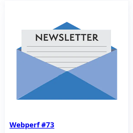
Webperf #73