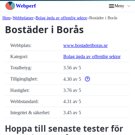
Webperf
Meny
Hem
Webbplatser
Bolag ägda av offentlig sektor
Bostäder i Borås
Bostäder i Borås
Webbplats:
www.bostaderiboras.se
Kategori:
Bolag ägda av offentlig sektor
Totalbetyg:
3.56 av 5
Tillgänglighet:
4.30 av 5
Varför enbart automatiska ti
Hastighet:
3.76 av 5
Webbstandard:
4.31 av 5
Integritet & säkerhet:
3.45 av 5
Hoppa till senaste tester för