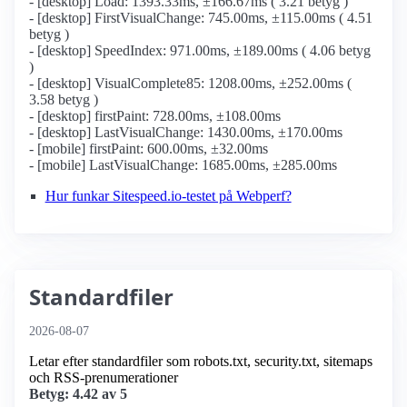
- [desktop] Load: 1393.33ms, ±166.67ms ( 3.21 betyg )
- [desktop] FirstVisualChange: 745.00ms, ±115.00ms ( 4.51
betyg )
- [desktop] SpeedIndex: 971.00ms, ±189.00ms ( 4.06 betyg
)
- [desktop] VisualComplete85: 1208.00ms, ±252.00ms (
3.58 betyg )
- [desktop] firstPaint: 728.00ms, ±108.00ms
- [desktop] LastVisualChange: 1430.00ms, ±170.00ms
- [mobile] firstPaint: 600.00ms, ±32.00ms
- [mobile] LastVisualChange: 1685.00ms, ±285.00ms
Hur funkar Sitespeed.io-testet på Webperf?
Standardfiler
2026-08-07
Letar efter standardfiler som robots.txt, security.txt, sitemaps
och RSS-prenumerationer
Betyg: 4.42 av 5