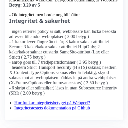
Betyg: 3.20 av 5
- Ok integritet men borde nog bli bättre.
Integritet & säkerhet
- ingen referrer-policy är satt, webbläsare kan läcka besökta
adresser till andra webbplatser ( 3.00 betyg )
- 1 kakor lever längre än ett år; 3 kakor saknar attributet
Secure; 3 kaka/kakor saknar attributet HttpOnly; 2
kaka/kakor saknar ett starkt SameSite-attribut (Lax eller
Strict) ( 2.75 betyg )
- anrop görs till 7 tredjepartsdomäner ( 3.95 betyg )
- headern Strict-Transport-Security (HSTS) saknas; headern
X-Content-Type-Options saknas eller är felaktig; skydd
saknas mot att webbplatsen bäddas in på andra webbplatser
(X-Frame-Options eller frame-ancestors) ( 2.50 betyg )
- 6 skript eller stilmall(ar) läses in utan Subresource Integrity
(SRI) ( 2.00 betyg )
Hur funkar integritetsbetyget på Webperf?
Integritetstestets dokumentation på Github