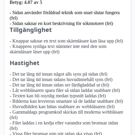
Betyg: 4.07 av 5
- Sidan använder föråldrad teknik som snart slutar fungera
(fel)
- Sidan saknar en kort beskrivning för sökmotorer (fel)
Tillgänglighet
- Knappar saknar en text som skärmläsare kan läsa upp (fel)
- Knappens synliga text stämmer inte med den som
skärmläsare läser upp (fel)
Hastighet
- Det tar lång tid innan något alls syns på sidan (fel)
- Det tar lång tid innan sidans huvudinnehåll syns (fel)
- Det tar lång tid innan sidan ser färdigladdad ut (fel)
- Låt webbläsaren spara filer så sidan laddar snabbare (fel)
- Texten kan bli osynlig medan typsnitt laddas (fel)
- Bilderna kan levereras smartare så de laddar snabbare (fel)
- Huvudbilden kan hittas snabbare av webbläsaren (fel)
- Gammaldags programkod skickas till moderna webbläsare
(fel)
- Filer laddas i en kedja efter varandra som bromsar sidan
(fel)
- Vissa filer bromsar upp när sidan ska visas (fel)