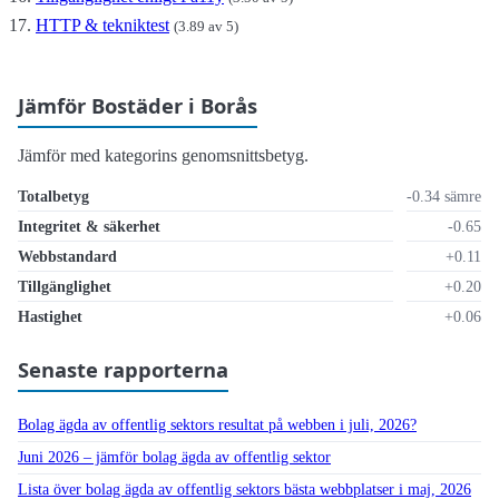
HTTP & tekniktest
(3.89 av 5)
Jämför Bostäder i Borås
Jämför med kategorins genomsnittsbetyg.
Totalbetyg
-0.34 sämre
Integritet & säkerhet
-0.65
Webbstandard
+0.11
Tillgänglighet
+0.20
Hastighet
+0.06
Senaste rapporterna
Bolag ägda av offentlig sektors resultat på webben i juli, 2026?
Juni 2026 – jämför bolag ägda av offentlig sektor
Lista över bolag ägda av offentlig sektors bästa webbplatser i maj, 2026