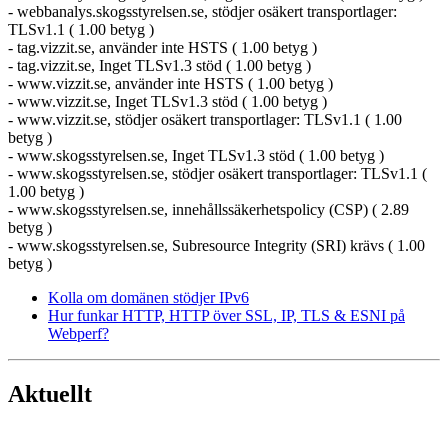
- webbanalys.skogsstyrelsen.se, stödjer osäkert transportlager:
TLSv1.1 ( 1.00 betyg )
- tag.vizzit.se, använder inte HSTS ( 1.00 betyg )
- tag.vizzit.se, Inget TLSv1.3 stöd ( 1.00 betyg )
- www.vizzit.se, använder inte HSTS ( 1.00 betyg )
- www.vizzit.se, Inget TLSv1.3 stöd ( 1.00 betyg )
- www.vizzit.se, stödjer osäkert transportlager: TLSv1.1 ( 1.00
betyg )
- www.skogsstyrelsen.se, Inget TLSv1.3 stöd ( 1.00 betyg )
- www.skogsstyrelsen.se, stödjer osäkert transportlager: TLSv1.1 (
1.00 betyg )
- www.skogsstyrelsen.se, innehållssäkerhetspolicy (CSP) ( 2.89
betyg )
- www.skogsstyrelsen.se, Subresource Integrity (SRI) krävs ( 1.00
betyg )
Kolla om domänen stödjer IPv6
Hur funkar HTTP, HTTP över SSL, IP, TLS & ESNI på
Webperf?
Aktuellt