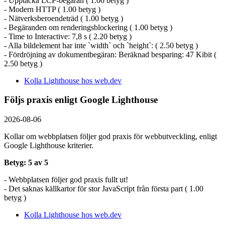
- Upptäcka LCP-begäran ( 1.00 betyg )
- Modern HTTP ( 1.00 betyg )
- Nätverksberoendeträd ( 1.00 betyg )
- Begäranden om renderingsblockering ( 1.00 betyg )
- Time to Interactive: 7,8 s ( 2.20 betyg )
- Alla bildelement har inte `width` och `height`: ( 2.50 betyg )
- Fördröjning av dokumentbegäran: Beräknad besparing: 47 Kibit (
2.50 betyg )
Kolla Lighthouse hos web.dev
Följs praxis enligt Google Lighthouse
2026-08-06
Kollar om webbplatsen följer god praxis för webbutveckling, enligt
Google Lighthouse kriterier.
Betyg: 5 av 5
- Webbplatsen följer god praxis fullt ut!
- Det saknas källkartor för stor JavaScript från första part ( 1.00
betyg )
Kolla Lighthouse hos web.dev