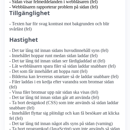
- Sidan visar felmeddelanden i webbläsaren (fel)
- Webbläsaren rapporterar problem på sidan (fel)
Tillgänglighet
- Texten har för svag kontrast mot bakgrunden och blir
svårläst (fel)
Hastighet
- Det tar lång tid innan sidans huvudinnehåll syns (fel)
- Innehållet hoppar runt medan sidan laddar (fel)
- Det tar lång tid innan sidan ser färdigladdad ut (fel)
- Låt webbläsaren spara filer så sidan laddar snabbare (fel)
- Det som får innehållet att hoppa runt (fel)
- Bilderna kan levereras smartare så de laddar snabbare (fel)
- Filer laddas i en kedja efter varandra som bromsar sidan
(fel)
- Vissa filer bromsar upp när sidan ska visas (fel)
- Det tar lång tid innan sidan går att använda (fel)
- Ta bort designkod (CSS) som inte används så sidan laddar
snabbare (fel)
- Innehållet flyttar sig plötsligt och kan få besökare att klicka
fel (fel)
- Det tar lång tid innan något alls syns på sidan (varning)
- Ta bort programkod (JavaScript) som inte används så sidan