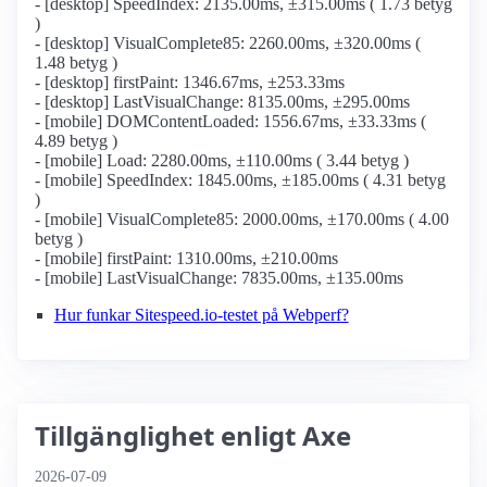
- [desktop] SpeedIndex: 2135.00ms, ±315.00ms ( 1.73 betyg
)
- [desktop] VisualComplete85: 2260.00ms, ±320.00ms (
1.48 betyg )
- [desktop] firstPaint: 1346.67ms, ±253.33ms
- [desktop] LastVisualChange: 8135.00ms, ±295.00ms
- [mobile] DOMContentLoaded: 1556.67ms, ±33.33ms (
4.89 betyg )
- [mobile] Load: 2280.00ms, ±110.00ms ( 3.44 betyg )
- [mobile] SpeedIndex: 1845.00ms, ±185.00ms ( 4.31 betyg
)
- [mobile] VisualComplete85: 2000.00ms, ±170.00ms ( 4.00
betyg )
- [mobile] firstPaint: 1310.00ms, ±210.00ms
- [mobile] LastVisualChange: 7835.00ms, ±135.00ms
Hur funkar Sitespeed.io-testet på Webperf?
Tillgänglighet enligt Axe
2026-07-09