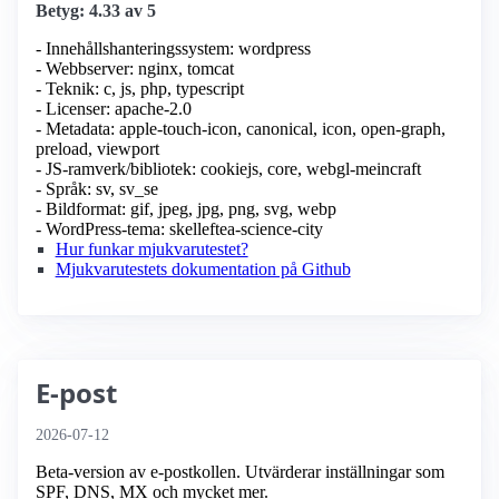
Betyg: 4.33 av 5
- Innehållshanteringssystem: wordpress
- Webbserver: nginx, tomcat
- Teknik: c, js, php, typescript
- Licenser: apache-2.0
- Metadata: apple-touch-icon, canonical, icon, open-graph,
preload, viewport
- JS-ramverk/bibliotek: cookiejs, core, webgl-meincraft
- Språk: sv, sv_se
- Bildformat: gif, jpeg, jpg, png, svg, webp
- WordPress-tema: skelleftea-science-city
Hur funkar mjukvarutestet?
Mjukvarutestets dokumentation på Github
E-post
2026-07-12
Beta-version av e-postkollen. Utvärderar inställningar som
SPF, DNS, MX och mycket mer.