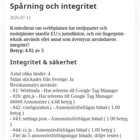
Spårning och integritet
2026-07-12
Kontrollerar om webbplatsen har tredjeparter och
molntjänster utanför EU:s jurisdiktion, och om fingerprint-
teknik används eller annat som äventyrar användarens
integritet?
Betyg: 4.92 av 5
Integritet & säkerhet
Antal olika länder: 4
Sidan skickades från Sverige: Ja
Besökaranalys används:
- #1: Webbsida - Har referens till Google Tag Manager
- #26: gtm.js - Har referens till Google Tag Manager
##### Annonsörer ( 4.68 betyg )
- #42: configuration.j - Annonsörs­förfrågan hittad ( 1.00
betyg )
- #43: settings.json - Annonsörs­förfrågan hittad ( 1.00 betyg
)
- #44: cc.js - Annonsörs­förfrågan hittad ( 1.00 betyg )
- Fler än 5 annonsörs­förfrågningar hittade, döljer resten (