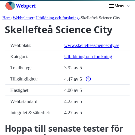
Webperf
Meny
Hem
Webbplatser
Utbildning och forskning
Skellefteå Science City
Skellefteå Science City
Webbplats:
www.skellefteasciencecity.se
Kategori:
Utbildning och forskning
Totalbetyg:
3.92 av 5
Tillgänglighet:
4.47 av 5
Varför enbart automatiska t
Hastighet:
4.00 av 5
Webbstandard:
4.22 av 5
Integritet & säkerhet:
4.27 av 5
Hoppa till senaste tester för