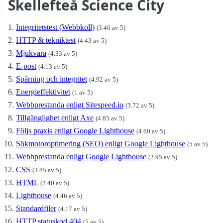
Skellefteå Science City
Integritetstest (Webbkoll)
(3.46 av 5)
HTTP & tekniktest
(4.43 av 5)
Mjukvara
(4.33 av 5)
E-post
(4.13 av 5)
Spårning och integritet
(4.92 av 5)
Energieffektivitet
(1 av 5)
Webbprestanda enligt Sitespeed.io
(3.72 av 5)
Tillgänglighet enligt Axe
(4.85 av 5)
Följs praxis enligt Google Lighthouse
(4.60 av 5)
Sökmotoroptimering (SEO) enligt Google Lighthouse
(5 av 5)
Webbprestanda enligt Google Lighthouse
(2.95 av 5)
CSS
(3.85 av 5)
HTML
(2.40 av 5)
Lighthouse
(4.46 av 5)
Standardfiler
(4.17 av 5)
HTTP statuskod 404
(5 av 5)