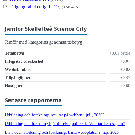
Tillgänglighet enligt Pa11y
(3.50 av 5)
Jämför Skellefteå Science City
Jämför med kategorins genomsnittsbetyg.
Totalbetyg
+0.01 bättre
Integritet & säkerhet
+0.07
Webbstandard
+0.02
Tillgänglighet
+0.47
Hastighet
+0.60
Senaste rapporterna
Utbildning och forsknings resultat på webben i juli, 2026?
Utbildning och forskning i jämförelse juni 2026: Vem tar hem segern?
Lista över utbildning och forsknings bästa webbplatser i maj, 2026