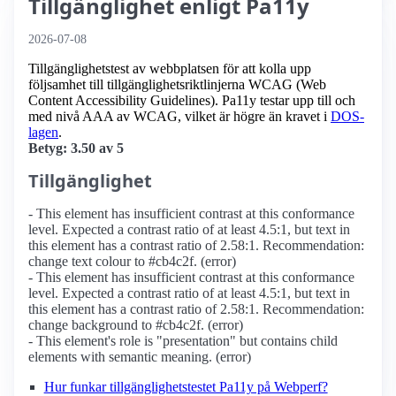
Tillgänglighet enligt Pa11y
2026-07-08
Tillgänglighetstest av webbplatsen för att kolla upp
följsamhet till tillgänglighets­riktlinjerna WCAG (Web
Content Accessibility Guidelines). Pa11y testar upp till och
med nivå AAA av WCAG, vilket är högre än kravet i
DOS-
lagen
.
Betyg: 3.50 av 5
Tillgänglighet
- This element has insufficient contrast at this conformance
level. Expected a contrast ratio of at least 4.5:1, but text in
this element has a contrast ratio of 2.58:1. Recommendation:
change text colour to #cb4c2f. (error)
- This element has insufficient contrast at this conformance
level. Expected a contrast ratio of at least 4.5:1, but text in
this element has a contrast ratio of 2.58:1. Recommendation:
change background to #cb4c2f. (error)
- This element's role is "presentation" but contains child
elements with semantic meaning. (error)
Hur funkar tillgänglighetstestet Pa11y på Webperf?