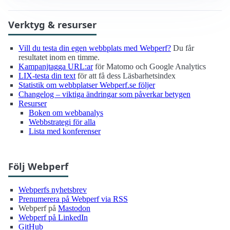
Verktyg & resurser
Vill du testa din egen webbplats med Webperf?
Du får
resultatet inom en timme.
Kampanjtagga URL:ar
för Matomo och Google Analytics
LIX-testa din text
för att få dess Läsbarhetsindex
Statistik om webbplatser Webperf.se följer
Changelog – viktiga ändringar som påverkar betygen
Resurser
Boken om webbanalys
Webbstrategi för alla
Lista med konferenser
Följ Webperf
Webperfs nyhetsbrev
Prenumerera på Webperf via RSS
Webperf på
Mastodon
Webperf på LinkedIn
GitHub