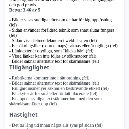
och god praxis.
Betyg: 3.46 av 5
- Bilder visas suddiga eftersom de har för låg upplösning
(fel)
- Sidan använder föråldrad teknik som snart slutar fungera
(fel)
- Sidan visar felmeddelanden i webbläsaren (fel)
- Felsökningsfiler (source maps) saknas eller är ogiltiga (fel)
- Länktexter är otydliga, som "klicka här" (fel)
- Vissa länkar kan inte följas av sökmotorer (fel)
- Bilder saknar alternativ text för skärmläsare (fel)
Tillgänglighet
- Rubrikerna kommer inte i rätt ordning (fel)
- Bilder saknar alternativ text för skärmläsare (fel)
- Rullgardinsmenyer saknar en beskrivande etikett (fel)
- Klickytor är för små eller för tätt placerade (fel)
- Knappens synliga text stämmer inte med den som
skärmläsare läser upp (fel)
Hastighet
- Det tar lång tid innan något alls syns på sidan (fel)