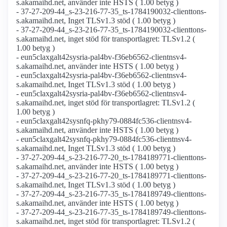
s.akamaihd.net, använder inte HSTS ( 1.00 betyg )
- 37-27-209-44_s-23-216-77-35_ts-1784190032-clienttons-
s.akamaihd.net, Inget TLSv1.3 stöd ( 1.00 betyg )
- 37-27-209-44_s-23-216-77-35_ts-1784190032-clienttons-
s.akamaihd.net, inget stöd för transportlagret: TLSv1.2 (
1.00 betyg )
- eun5claxgalt42sysria-pal4bv-f36eb6562-clientnsv4-
s.akamaihd.net, använder inte HSTS ( 1.00 betyg )
- eun5claxgalt42sysria-pal4bv-f36eb6562-clientnsv4-
s.akamaihd.net, Inget TLSv1.3 stöd ( 1.00 betyg )
- eun5claxgalt42sysria-pal4bv-f36eb6562-clientnsv4-
s.akamaihd.net, inget stöd för transportlagret: TLSv1.2 (
1.00 betyg )
- eun5claxgalt42sysnfq-pkhy79-0884fc536-clientnsv4-
s.akamaihd.net, använder inte HSTS ( 1.00 betyg )
- eun5claxgalt42sysnfq-pkhy79-0884fc536-clientnsv4-
s.akamaihd.net, Inget TLSv1.3 stöd ( 1.00 betyg )
- 37-27-209-44_s-23-216-77-20_ts-1784189771-clienttons-
s.akamaihd.net, använder inte HSTS ( 1.00 betyg )
- 37-27-209-44_s-23-216-77-20_ts-1784189771-clienttons-
s.akamaihd.net, Inget TLSv1.3 stöd ( 1.00 betyg )
- 37-27-209-44_s-23-216-77-35_ts-1784189749-clienttons-
s.akamaihd.net, använder inte HSTS ( 1.00 betyg )
- 37-27-209-44_s-23-216-77-35_ts-1784189749-clienttons-
s.akamaihd.net, inget stöd för transportlagret: TLSv1.2 (