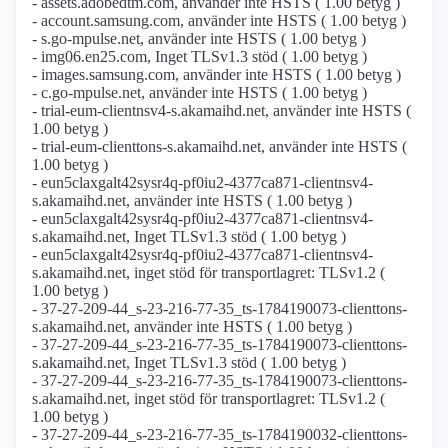
- assets.adobedtm.com, använder inte HSTS ( 1.00 betyg )
- account.samsung.com, använder inte HSTS ( 1.00 betyg )
- s.go-mpulse.net, använder inte HSTS ( 1.00 betyg )
- img06.en25.com, Inget TLSv1.3 stöd ( 1.00 betyg )
- images.samsung.com, använder inte HSTS ( 1.00 betyg )
- c.go-mpulse.net, använder inte HSTS ( 1.00 betyg )
- trial-eum-clientnsv4-s.akamaihd.net, använder inte HSTS (
1.00 betyg )
- trial-eum-clienttons-s.akamaihd.net, använder inte HSTS (
1.00 betyg )
- eun5claxgalt42sysr4q-pf0iu2-4377ca871-clientnsv4-
s.akamaihd.net, använder inte HSTS ( 1.00 betyg )
- eun5claxgalt42sysr4q-pf0iu2-4377ca871-clientnsv4-
s.akamaihd.net, Inget TLSv1.3 stöd ( 1.00 betyg )
- eun5claxgalt42sysr4q-pf0iu2-4377ca871-clientnsv4-
s.akamaihd.net, inget stöd för transportlagret: TLSv1.2 (
1.00 betyg )
- 37-27-209-44_s-23-216-77-35_ts-1784190073-clienttons-
s.akamaihd.net, använder inte HSTS ( 1.00 betyg )
- 37-27-209-44_s-23-216-77-35_ts-1784190073-clienttons-
s.akamaihd.net, Inget TLSv1.3 stöd ( 1.00 betyg )
- 37-27-209-44_s-23-216-77-35_ts-1784190073-clienttons-
s.akamaihd.net, inget stöd för transportlagret: TLSv1.2 (
1.00 betyg )
- 37-27-209-44_s-23-216-77-35_ts-1784190032-clienttons-