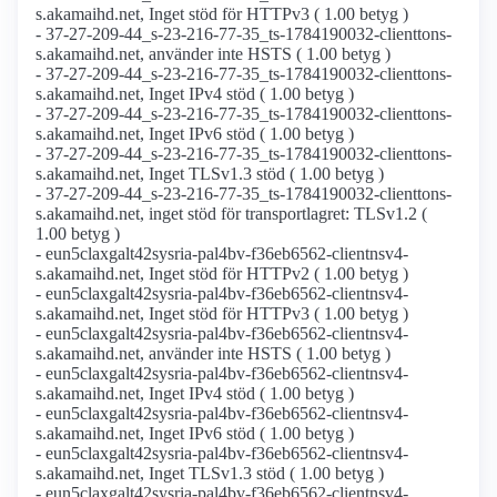
s.akamaihd.net, Inget stöd för HTTPv3 ( 1.00 betyg )
- 37-27-209-44_s-23-216-77-35_ts-1784190032-clienttons-
s.akamaihd.net, använder inte HSTS ( 1.00 betyg )
- 37-27-209-44_s-23-216-77-35_ts-1784190032-clienttons-
s.akamaihd.net, Inget IPv4 stöd ( 1.00 betyg )
- 37-27-209-44_s-23-216-77-35_ts-1784190032-clienttons-
s.akamaihd.net, Inget IPv6 stöd ( 1.00 betyg )
- 37-27-209-44_s-23-216-77-35_ts-1784190032-clienttons-
s.akamaihd.net, Inget TLSv1.3 stöd ( 1.00 betyg )
- 37-27-209-44_s-23-216-77-35_ts-1784190032-clienttons-
s.akamaihd.net, inget stöd för transportlagret: TLSv1.2 (
1.00 betyg )
- eun5claxgalt42sysria-pal4bv-f36eb6562-clientnsv4-
s.akamaihd.net, Inget stöd för HTTPv2 ( 1.00 betyg )
- eun5claxgalt42sysria-pal4bv-f36eb6562-clientnsv4-
s.akamaihd.net, Inget stöd för HTTPv3 ( 1.00 betyg )
- eun5claxgalt42sysria-pal4bv-f36eb6562-clientnsv4-
s.akamaihd.net, använder inte HSTS ( 1.00 betyg )
- eun5claxgalt42sysria-pal4bv-f36eb6562-clientnsv4-
s.akamaihd.net, Inget IPv4 stöd ( 1.00 betyg )
- eun5claxgalt42sysria-pal4bv-f36eb6562-clientnsv4-
s.akamaihd.net, Inget IPv6 stöd ( 1.00 betyg )
- eun5claxgalt42sysria-pal4bv-f36eb6562-clientnsv4-
s.akamaihd.net, Inget TLSv1.3 stöd ( 1.00 betyg )
- eun5claxgalt42sysria-pal4bv-f36eb6562-clientnsv4-