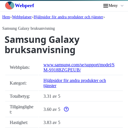
Webperf
Meny
Hem
Webbplatser
Hjälpsidor för andra produkter och tjänster
Samsung Galaxy bruksanvisning
Samsung Galaxy
bruksanvisning
www.samsung.com/se/support/model/S
Webbplats:
M-S918BZGPEUB/
Hjälpsidor för andra produkter och
Kategori:
tjänster
Totalbetyg:
3.31 av 5
Tillgänglighe
3.60 av 5
Varför enbart automatiska tillgängligh
t:
Hastighet:
3.83 av 5