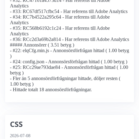
- #32: RC47161a4573d14 - Har referens till Adobe
Analytics
- #33: RC67df517cfbc54 - Har referens till Adobe Analytics
- #34: RC7b4522a295c64 - Har referens till Adobe
Analytics
- #35: RC568b6192c1c24 - Har referens till Adobe
Analytics
- #36: RCc2d3a69b2a814 - Har referens till Adobe Analytics
##### Annonsörer ( 3.51 betyg )
- #22: elqCfg.min.js - Annonsörs­förfrågan hittad ( 1.00 betyg
)
- #24: config.json - Annonsörs­förfrågan hittad ( 1.00 betyg )
- #25: RCc29ae793dae84 - Annonsörs­förfrågan hittad ( 1.00
betyg )
- Fler än 5 annonsörs­förfrågningar hittade, döljer resten (
1.00 betyg )
- Hittade totalt 18 annonsörs­förfrågningar.
CSS
2026-07-08