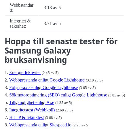
Webbstandar
3.18 av 5
d:
Integritet &
3.71 av 5
säkerhet:
Hoppa till senaste tester för
Samsung Galaxy
bruksanvisning
Energieffektivitet
(2.45 av 5)
Webbprestanda enligt Google Lighthouse
(3.10 av 5)
Följs praxis enligt Google Lighthouse
(3.65 av 5)
Sökmotoroptimering (SEO) enligt Google Lighthouse
(3.85 av 5)
Tillgänglighet enligt Axe
(4.35 av 5)
Integritetstest (Webbkoll)
(2.60 av 5)
HTTP & tekniktest
(3.68 av 5)
Webbprestanda enligt Sitespeed.io
(2.98 av 5)