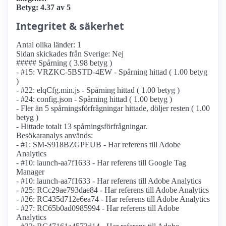
Betyg: 4.37 av 5
Integritet & säkerhet
Antal olika länder: 1
Sidan skickades från Sverige: Nej
##### Spårning ( 3.98 betyg )
- #15: VRZKC-5BSTD-4EW - Spårning hittad ( 1.00 betyg
)
- #22: elqCfg.min.js - Spårning hittad ( 1.00 betyg )
- #24: config.json - Spårning hittad ( 1.00 betyg )
- Fler än 5 spårnings­förfrågningar hittade, döljer resten ( 1.00
betyg )
- Hittade totalt 13 spårnings­förfrågningar.
Besökaranalys används:
- #1: SM-S918BZGPEUB - Har referens till Adobe
Analytics
- #10: launch-aa7f1633 - Har referens till Google Tag
Manager
- #10: launch-aa7f1633 - Har referens till Adobe Analytics
- #25: RCc29ae793dae84 - Har referens till Adobe Analytics
- #26: RC435d712e6ea74 - Har referens till Adobe Analytics
- #27: RC65b0ad0985994 - Har referens till Adobe
Analytics