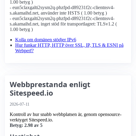
1.00 betyg )
- eun5claxgalti2sysm2q-phzfpd-d89231f2c-clientnsv4-
s.akamaihd.net, använder inte HSTS ( 1.00 betyg )
- eun5claxgalti2sysm2q-phzfpd-d89231f2c-clientnsv4-
s.akamaihd.net, inget stöd för transportlagret: TLSv1.2 (
1.00 betyg )
Kolla om domänen stödjer IPv6
Hur funkar HTTP, HTTP över SSL, IP, TLS & ESNI på
Webperf?
Webbprestanda enligt
Sitespeed.io
2026-07-11
Kontroll av hur snabb webbplatsen är, genom opensource-
verktyget Sitespeed.io.
Betyg: 2.98 av 5