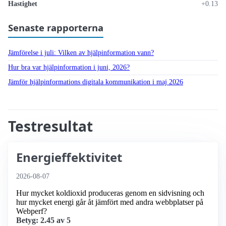
Hastighet
+0.13
Senaste rapporterna
Jämförelse i juli: Vilken av hjälpinformation vann?
Hur bra var hjälpinformation i juni, 2026?
Jämför hjälpinformations digitala kommunikation i maj 2026
Testresultat
Energieffektivitet
2026-08-07
Hur mycket koldioxid produceras genom en sidvisning och
hur mycket energi går åt jämfört med andra webbplatser på
Webperf?
Betyg: 2.45 av 5