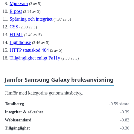
Mjukvara
(3 av 5)
E-post
(3.14 av 5)
Spårning och integritet
(4.37 av 5)
CSS
(2.30 av 5)
HTML
(2.40 av 5)
Lighthouse
(3.46 av 5)
HTTP statuskod 404
(5 av 5)
Tillgänglighet enligt Pa11y
(2.50 av 5)
Jämför Samsung Galaxy bruksanvisning
Jämför med kategorins genomsnittsbetyg.
Totalbetyg
-0.59 sämre
Integritet & säkerhet
-0.39
Webbstandard
-0.82
Tillgänglighet
-0.30