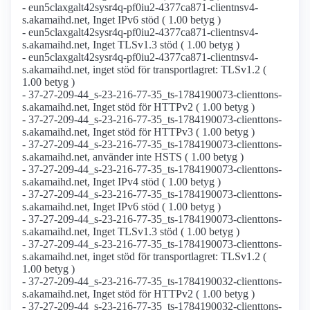
- eun5claxgalt42sysr4q-pf0iu2-4377ca871-clientnsv4-
s.akamaihd.net, Inget IPv6 stöd ( 1.00 betyg )
- eun5claxgalt42sysr4q-pf0iu2-4377ca871-clientnsv4-
s.akamaihd.net, Inget TLSv1.3 stöd ( 1.00 betyg )
- eun5claxgalt42sysr4q-pf0iu2-4377ca871-clientnsv4-
s.akamaihd.net, inget stöd för transportlagret: TLSv1.2 (
1.00 betyg )
- 37-27-209-44_s-23-216-77-35_ts-1784190073-clienttons-
s.akamaihd.net, Inget stöd för HTTPv2 ( 1.00 betyg )
- 37-27-209-44_s-23-216-77-35_ts-1784190073-clienttons-
s.akamaihd.net, Inget stöd för HTTPv3 ( 1.00 betyg )
- 37-27-209-44_s-23-216-77-35_ts-1784190073-clienttons-
s.akamaihd.net, använder inte HSTS ( 1.00 betyg )
- 37-27-209-44_s-23-216-77-35_ts-1784190073-clienttons-
s.akamaihd.net, Inget IPv4 stöd ( 1.00 betyg )
- 37-27-209-44_s-23-216-77-35_ts-1784190073-clienttons-
s.akamaihd.net, Inget IPv6 stöd ( 1.00 betyg )
- 37-27-209-44_s-23-216-77-35_ts-1784190073-clienttons-
s.akamaihd.net, Inget TLSv1.3 stöd ( 1.00 betyg )
- 37-27-209-44_s-23-216-77-35_ts-1784190073-clienttons-
s.akamaihd.net, inget stöd för transportlagret: TLSv1.2 (
1.00 betyg )
- 37-27-209-44_s-23-216-77-35_ts-1784190032-clienttons-
s.akamaihd.net, Inget stöd för HTTPv2 ( 1.00 betyg )
- 37-27-209-44_s-23-216-77-35_ts-1784190032-clienttons-