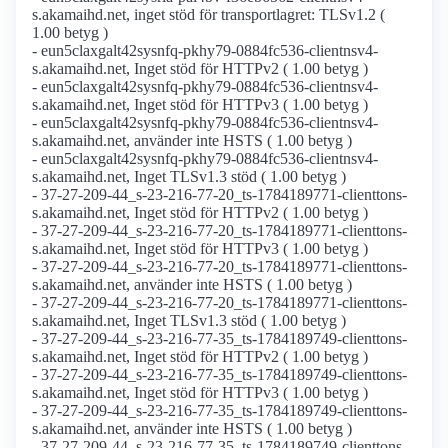
s.akamaihd.net, inget stöd för transportlagret: TLSv1.2 (
1.00 betyg )
- eun5claxgalt42sysnfq-pkhy79-0884fc536-clientnsv4-
s.akamaihd.net, Inget stöd för HTTPv2 ( 1.00 betyg )
- eun5claxgalt42sysnfq-pkhy79-0884fc536-clientnsv4-
s.akamaihd.net, Inget stöd för HTTPv3 ( 1.00 betyg )
- eun5claxgalt42sysnfq-pkhy79-0884fc536-clientnsv4-
s.akamaihd.net, använder inte HSTS ( 1.00 betyg )
- eun5claxgalt42sysnfq-pkhy79-0884fc536-clientnsv4-
s.akamaihd.net, Inget TLSv1.3 stöd ( 1.00 betyg )
- 37-27-209-44_s-23-216-77-20_ts-1784189771-clienttons-
s.akamaihd.net, Inget stöd för HTTPv2 ( 1.00 betyg )
- 37-27-209-44_s-23-216-77-20_ts-1784189771-clienttons-
s.akamaihd.net, Inget stöd för HTTPv3 ( 1.00 betyg )
- 37-27-209-44_s-23-216-77-20_ts-1784189771-clienttons-
s.akamaihd.net, använder inte HSTS ( 1.00 betyg )
- 37-27-209-44_s-23-216-77-20_ts-1784189771-clienttons-
s.akamaihd.net, Inget TLSv1.3 stöd ( 1.00 betyg )
- 37-27-209-44_s-23-216-77-35_ts-1784189749-clienttons-
s.akamaihd.net, Inget stöd för HTTPv2 ( 1.00 betyg )
- 37-27-209-44_s-23-216-77-35_ts-1784189749-clienttons-
s.akamaihd.net, Inget stöd för HTTPv3 ( 1.00 betyg )
- 37-27-209-44_s-23-216-77-35_ts-1784189749-clienttons-
s.akamaihd.net, använder inte HSTS ( 1.00 betyg )
- 37-27-209-44_s-23-216-77-35_ts-1784189749-clienttons-