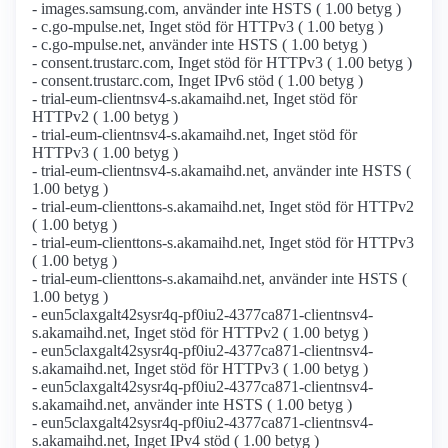
- images.samsung.com, använder inte HSTS ( 1.00 betyg )
- c.go-mpulse.net, Inget stöd för HTTPv3 ( 1.00 betyg )
- c.go-mpulse.net, använder inte HSTS ( 1.00 betyg )
- consent.trustarc.com, Inget stöd för HTTPv3 ( 1.00 betyg )
- consent.trustarc.com, Inget IPv6 stöd ( 1.00 betyg )
- trial-eum-clientnsv4-s.akamaihd.net, Inget stöd för
HTTPv2 ( 1.00 betyg )
- trial-eum-clientnsv4-s.akamaihd.net, Inget stöd för
HTTPv3 ( 1.00 betyg )
- trial-eum-clientnsv4-s.akamaihd.net, använder inte HSTS (
1.00 betyg )
- trial-eum-clienttons-s.akamaihd.net, Inget stöd för HTTPv2
( 1.00 betyg )
- trial-eum-clienttons-s.akamaihd.net, Inget stöd för HTTPv3
( 1.00 betyg )
- trial-eum-clienttons-s.akamaihd.net, använder inte HSTS (
1.00 betyg )
- eun5claxgalt42sysr4q-pf0iu2-4377ca871-clientnsv4-
s.akamaihd.net, Inget stöd för HTTPv2 ( 1.00 betyg )
- eun5claxgalt42sysr4q-pf0iu2-4377ca871-clientnsv4-
s.akamaihd.net, Inget stöd för HTTPv3 ( 1.00 betyg )
- eun5claxgalt42sysr4q-pf0iu2-4377ca871-clientnsv4-
s.akamaihd.net, använder inte HSTS ( 1.00 betyg )
- eun5claxgalt42sysr4q-pf0iu2-4377ca871-clientnsv4-
s.akamaihd.net, Inget IPv4 stöd ( 1.00 betyg )