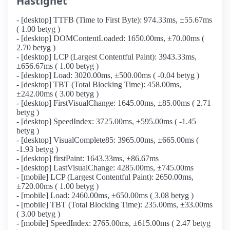
Hastighet
- [desktop] TTFB (Time to First Byte): 974.33ms, ±55.67ms
( 1.00 betyg )
- [desktop] DOMContentLoaded: 1650.00ms, ±70.00ms (
2.70 betyg )
- [desktop] LCP (Largest Contentful Paint): 3943.33ms,
±656.67ms ( 1.00 betyg )
- [desktop] Load: 3020.00ms, ±500.00ms ( -0.04 betyg )
- [desktop] TBT (Total Blocking Time): 458.00ms,
±242.00ms ( 3.00 betyg )
- [desktop] FirstVisualChange: 1645.00ms, ±85.00ms ( 2.71
betyg )
- [desktop] SpeedIndex: 3725.00ms, ±595.00ms ( -1.45
betyg )
- [desktop] VisualComplete85: 3965.00ms, ±665.00ms (
-1.93 betyg )
- [desktop] firstPaint: 1643.33ms, ±86.67ms
- [desktop] LastVisualChange: 4285.00ms, ±745.00ms
- [mobile] LCP (Largest Contentful Paint): 2650.00ms,
±720.00ms ( 1.00 betyg )
- [mobile] Load: 2460.00ms, ±650.00ms ( 3.08 betyg )
- [mobile] TBT (Total Blocking Time): 235.00ms, ±33.00ms
( 3.00 betyg )
- [mobile] SpeedIndex: 2765.00ms, ±615.00ms ( 2.47 betyg