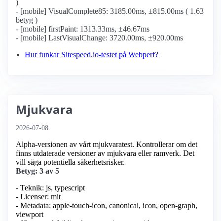
)
- [mobile] VisualComplete85: 3185.00ms, ±815.00ms ( 1.63
betyg )
- [mobile] firstPaint: 1313.33ms, ±46.67ms
- [mobile] LastVisualChange: 3720.00ms, ±920.00ms
Hur funkar Sitespeed.io-testet på Webperf?
Mjukvara
2026-07-08
Alpha-versionen av vårt mjukvaratest. Kontrollerar om det
finns utdaterade versioner av mjukvara eller ramverk. Det
vill säga potentiella säkerhetsrisker.
Betyg: 3 av 5
- Teknik: js, typescript
- Licenser: mit
- Metadata: apple-touch-icon, canonical, icon, open-graph,
viewport