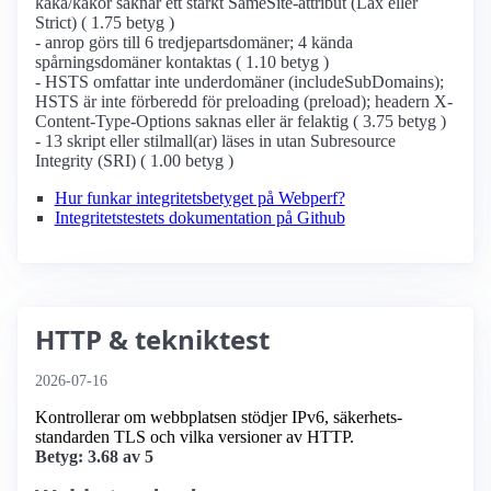
kaka/kakor saknar ett starkt SameSite-attribut (Lax eller
Strict) ( 1.75 betyg )
- anrop görs till 6 tredjepartsdomäner; 4 kända
spårningsdomäner kontaktas ( 1.10 betyg )
- HSTS omfattar inte underdomäner (includeSubDomains);
HSTS är inte förberedd för preloading (preload); headern X-
Content-Type-Options saknas eller är felaktig ( 3.75 betyg )
- 13 skript eller stilmall(ar) läses in utan Subresource
Integrity (SRI) ( 1.00 betyg )
Hur funkar integritetsbetyget på Webperf?
Integritetstestets dokumentation på Github
HTTP & tekniktest
2026-07-16
Kontrollerar om webbplatsen stödjer IPv6, säkerhets­
standarden TLS och vilka versioner av HTTP.
Betyg: 3.68 av 5