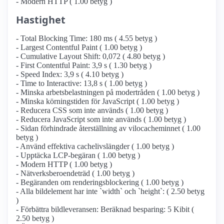
- Modern HTTP ( 1.00 betyg )
Hastighet
- Total Blocking Time: 180 ms ( 4.55 betyg )
- Largest Contentful Paint ( 1.00 betyg )
- Cumulative Layout Shift: 0,072 ( 4.80 betyg )
- First Contentful Paint: 3,9 s ( 1.30 betyg )
- Speed Index: 3,9 s ( 4.10 betyg )
- Time to Interactive: 13,8 s ( 1.00 betyg )
- Minska arbetsbelastningen på modertråden ( 1.00 betyg )
- Minska körningstiden för JavaScript ( 1.00 betyg )
- Reducera CSS som inte används ( 1.00 betyg )
- Reducera JavaScript som inte används ( 1.00 betyg )
- Sidan förhindrade återställning av vilocacheminnet ( 1.00
betyg )
- Använd effektiva cachelivslängder ( 1.00 betyg )
- Upptäcka LCP-begäran ( 1.00 betyg )
- Modern HTTP ( 1.00 betyg )
- Nätverksberoendeträd ( 1.00 betyg )
- Begäranden om renderingsblockering ( 1.00 betyg )
- Alla bildelement har inte `width` och `height`: ( 2.50 betyg
)
- Förbättra bildleveransen: Beräknad besparing: 5 Kibit (
2.50 betyg )