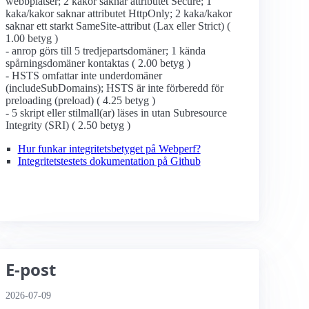
webbplatser; 2 kakor saknar attributet Secure; 1
kaka/kakor saknar attributet HttpOnly; 2 kaka/kakor
saknar ett starkt SameSite-attribut (Lax eller Strict) (
1.00 betyg )
- anrop görs till 5 tredjepartsdomäner; 1 kända
spårningsdomäner kontaktas ( 2.00 betyg )
- HSTS omfattar inte underdomäner
(includeSubDomains); HSTS är inte förberedd för
preloading (preload) ( 4.25 betyg )
- 5 skript eller stilmall(ar) läses in utan Subresource
Integrity (SRI) ( 2.50 betyg )
Hur funkar integritetsbetyget på Webperf?
Integritetstestets dokumentation på Github
E-post
2026-07-09