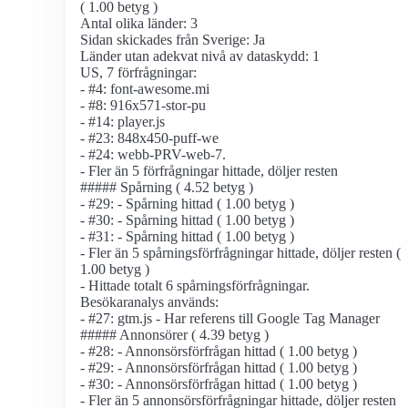
( 1.00 betyg )
Antal olika länder: 3
Sidan skickades från Sverige: Ja
Länder utan adekvat nivå av dataskydd: 1
US, 7 förfrågningar:
- #4: font-awesome.mi
- #8: 916x571-stor-pu
- #14: player.js
- #23: 848x450-puff-we
- #24: webb-PRV-web-7.
- Fler än 5 förfrågningar hittade, döljer resten
##### Spårning ( 4.52 betyg )
- #29: - Spårning hittad ( 1.00 betyg )
- #30: - Spårning hittad ( 1.00 betyg )
- #31: - Spårning hittad ( 1.00 betyg )
- Fler än 5 spårnings­förfrågningar hittade, döljer resten (
1.00 betyg )
- Hittade totalt 6 spårnings­förfrågningar.
Besökaranalys används:
- #27: gtm.js - Har referens till Google Tag Manager
##### Annonsörer ( 4.39 betyg )
- #28: - Annonsörs­förfrågan hittad ( 1.00 betyg )
- #29: - Annonsörs­förfrågan hittad ( 1.00 betyg )
- #30: - Annonsörs­förfrågan hittad ( 1.00 betyg )
- Fler än 5 annonsörs­förfrågningar hittade, döljer resten