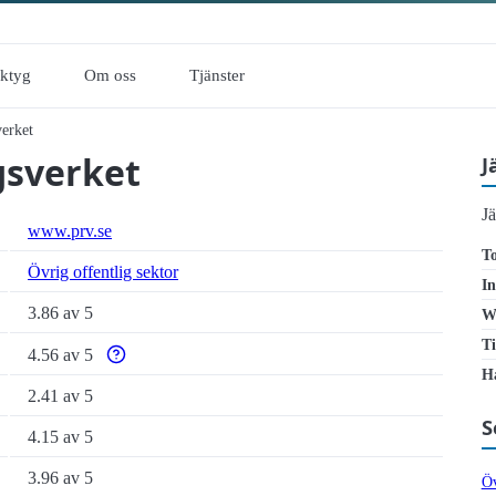
rktyg
Om oss
Tjänster
verket
gsverket
J
J
www.prv.se
To
Övrig offentlig sektor
In
3.86 av 5
W
Ti
4.56 av 5
Varför enbart automatiska tillgänglighetstester är otillräc
Ha
2.41 av 5
S
4.15 av 5
3.96 av 5
Öv