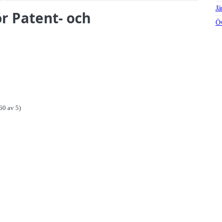
Jä
ör Patent- och
Öv
60 av 5)