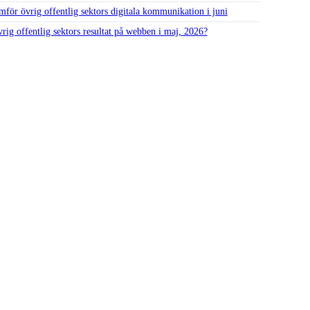
mför övrig offentlig sektors digitala kommunikation i juni
rig offentlig sektors resultat på webben i maj, 2026?