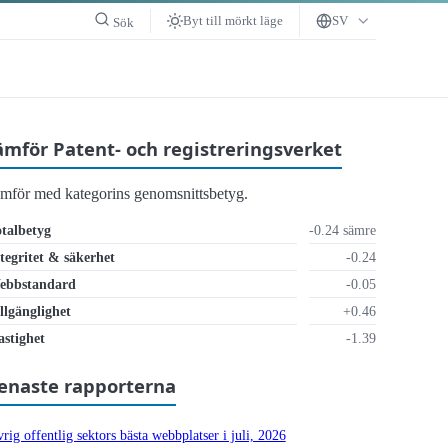
Byt till mörkt läge
SV
Sök
ämför Patent- och registreringsverket
ämför med kategorins genomsnittsbetyg.
talbetyg
-0.24 sämre
tegritet & säkerhet
-0.24
ebbstandard
-0.05
llgänglighet
+0.46
kligt
stighet
-1.39
enaste rapporterna
rig offentlig sektors bästa webbplatser i juli, 2026