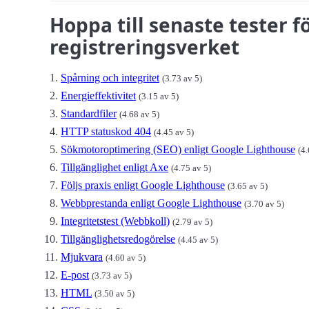
Hoppa till senaste tester f
registreringsverket
Spårning och integritet
(3.73 av 5)
Energieffektivitet
(3.15 av 5)
Standardfiler
(4.68 av 5)
HTTP statuskod 404
(4.45 av 5)
Sökmotoroptimering (SEO) enligt Google Lighthouse
(4.
Tillgänglighet enligt Axe
(4.75 av 5)
Följs praxis enligt Google Lighthouse
(3.65 av 5)
Webbprestanda enligt Google Lighthouse
(3.70 av 5)
Integritetstest (Webbkoll)
(2.79 av 5)
Tillgänglighetsredogörelse
(4.45 av 5)
Mjukvara
(4.60 av 5)
E-post
(3.73 av 5)
HTML
(3.50 av 5)