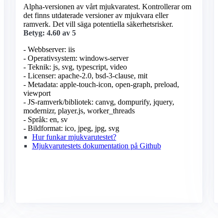
Alpha-versionen av vårt mjukvaratest. Kontrollerar om
det finns utdaterade versioner av mjukvara eller
ramverk. Det vill säga potentiella säkerhetsrisker.
Betyg: 4.60 av 5
- Webbserver: iis
- Operativsystem: windows-server
- Teknik: js, svg, typescript, video
- Licenser: apache-2.0, bsd-3-clause, mit
- Metadata: apple-touch-icon, open-graph, preload,
viewport
- JS-ramverk/bibliotek: canvg, dompurify, jquery,
modernizr, player.js, worker_threads
- Språk: en, sv
- Bildformat: ico, jpeg, jpg, svg
Hur funkar mjukvarutestet?
Mjukvarutestets dokumentation på Github