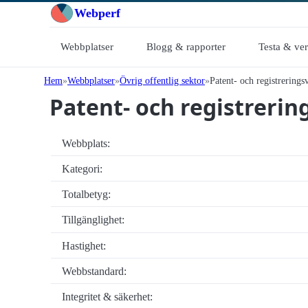
Webperf
Webbplatser
Blogg & rapporter
Testa & ve
Hem
Webbplatser
Övrig offentlig sektor
Patent- och registrerings
Patent- och registrerin
Webbplats:
Kategori:
Totalbetyg:
Tillgänglighet:
Hastighet:
Webbstandard:
Integritet & säkerhet: