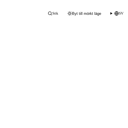
Sök
SV
Byt till mörkt läge