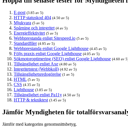
Hoppa till senaste tester för Myndigheten f
E-post
(3.85 av 5)
HTTP statuskod 404
(4.50 av 5)
Mjukvara
(5 av 5)
Spårning och integritet
(4 av 5)
Energieffektivitet
(5 av 5)
Webbprestanda enligt Sitespeed.io
(5 av 5)
Standardfiler
(4.95 av 5)
Webbprestanda enligt Google Lighthouse
(4.45 av 5)
Följs praxis enligt Google Lighthouse
(4.05 av 5)
Sökmotoroptimering (SEO) enligt Google Lighthouse
(4.60 av 5
Tillgänglighet enligt Axe
(4.80 av 5)
Integritetstest (Webbkoll)
(4.92 av 5)
Tillgänglighetsredogörelse
(1 av 5)
HTML
(5 av 5)
CSS
(4.35 av 5)
Lighthouse
(3.85 av 5)
Tillgänglighet enligt Pa11y
(4.50 av 5)
HTTP & tekniktest
(3.45 av 5)
Jämför Myndigheten för totalförsvarsanal
Jämför med kategorins genomsnittsbetyg.