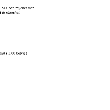
S, MX och mycket mer.
et & säkerhet
.
gt ( 3.00 betyg )