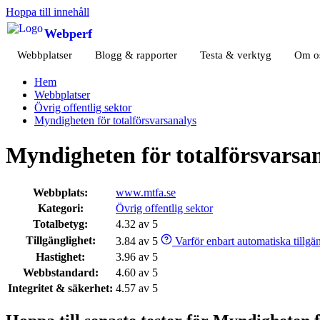
Hoppa till innehåll
Webperf
Webbplatser
Blogg & rapporter
Testa & verktyg
Om o
Hem
Webbplatser
Övrig offentlig sektor
Myndigheten för totalförsvarsanalys
Myndigheten för totalförsvarsa
Webbplats:
www.mtfa.se
Kategori:
Övrig offentlig sektor
Totalbetyg:
4.32 av 5
Tillgänglighet:
3.84 av 5
Varför enbart automatiska tillgäng
Hastighet:
3.96 av 5
Webbstandard:
4.60 av 5
Integritet & säkerhet:
4.57 av 5