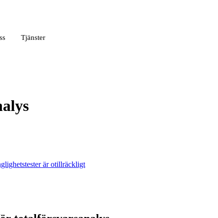
ss
Tjänster
nalys
lighetstester är otillräckligt