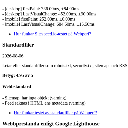
- [desktop] firstPaint: 336.00ms, ±84.00ms
- [desktop] LastVisualChange: 452.00ms, ±90.00ms
- [mobile] firstPaint: 252.00ms, ±0.00ms
- [mobile] LastVisualChange: 684.50ms, ±15.50ms
Hur funkar Sitespeed.io-testet på Webperf?
Standardfiler
2026-08-06
Letar efter standardfiler som robots.txt, security.txt, sitemaps och R
Betyg: 4.95 av 5
Webbstandard
- Sitemap, har inga objekt (varning)
- Feed saknas i HTML:ens metadata (varning)
Hur funkar testet av standardfiler på Webperf?
Webbprestanda enligt Google Lighthouse