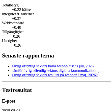
Totalbetyg
+0.22 bättre
Integritet & säkerhet
+0.37
Webbstandard
+0.40
Tillgänglighet
-0.26
Hastighet
+0.26
Senaste rapporterna
Övrig offentlig sektors bästa webbplatser i juli, 2026
Jämför övrig offentlig sektors digitala kommunikation i juni
Övrig offentlig sektors resultat på webben i maj, 2026?
Testresultat
E-post
2026-08-08