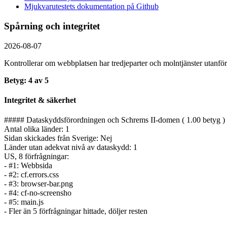
Mjukvarutestets dokumentation på Github
Spårning och integritet
2026-08-07
Kontrollerar om webbplatsen har tredjeparter och molntjänster utanför
Betyg: 4 av 5
Integritet & säkerhet
##### Dataskyddsförordningen och Schrems II-domen ( 1.00 betyg )
Antal olika länder: 1
Sidan skickades från Sverige: Nej
Länder utan adekvat nivå av dataskydd: 1
US, 8 förfrågningar:
- #1: Webbsida
- #2: cf.errors.css
- #3: browser-bar.png
- #4: cf-no-screensho
- #5: main.js
- Fler än 5 förfrågningar hittade, döljer resten