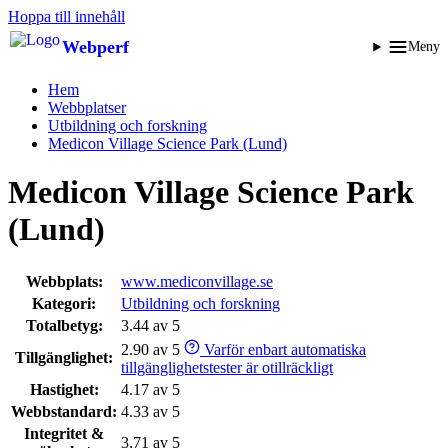
Hoppa till innehåll
Webperf
Meny
Hem
Webbplatser
Utbildning och forskning
Medicon Village Science Park (Lund)
Medicon Village Science Park
(Lund)
Webbplats:
www.mediconvillage.se
Kategori:
Utbildning och forskning
Totalbetyg:
3.44 av 5
2.90 av 5
Varför enbart automatiska
Tillgänglighet:
tillgänglighetstester är otillräckligt
Hastighet:
4.17 av 5
Webbstandard:
4.33 av 5
Integritet &
3.71 av 5