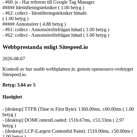
- #60: js - Har referens till Google Tag Manager
##### Identifierings­tekniker ( 1.00 betyg )
- #62: collect - Identifierings­tekniker hittade.
( 1.00 betyg )
##### Annonsörer ( 4.88 betyg )
- #61: collect - Annonsörs­förfrågan hittad ( 1.00 betyg )
- #62: collect - Annonsörs­förfrågan hittad ( 1.00 betyg )
Webbprestanda enligt Sitespeed.io
2026-08-07
Kontroll av hur snabb webbplatsen är, genom opensource-verktyget
Sitespeed.io.
Betyg: 3.84 av 5
Hastighet
- [desktop] TTFB (Time to First Byte): 1360.00ms, ±60.00ms ( 1.00
betyg )
- [desktop] DOMContentLoaded: 1516.67ms, ±53.33ms ( 2.97
betyg )
- [desktop] LCP (Largest Contentful Paint): 1510.00ms, ±50.00ms (
1.00 betyg )