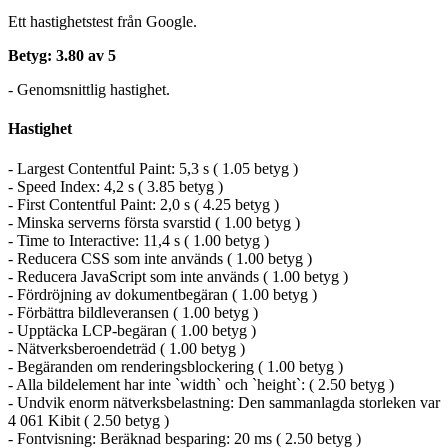
Ett hastighetstest från Google.
Betyg: 3.80 av 5
- Genomsnittlig hastighet.
Hastighet
- Largest Contentful Paint: 5,3 s ( 1.05 betyg )
- Speed Index: 4,2 s ( 3.85 betyg )
- First Contentful Paint: 2,0 s ( 4.25 betyg )
- Minska serverns första svarstid ( 1.00 betyg )
- Time to Interactive: 11,4 s ( 1.00 betyg )
- Reducera CSS som inte används ( 1.00 betyg )
- Reducera JavaScript som inte används ( 1.00 betyg )
- Fördröjning av dokumentbegäran ( 1.00 betyg )
- Förbättra bildleveransen ( 1.00 betyg )
- Upptäcka LCP-begäran ( 1.00 betyg )
- Nätverksberoendeträd ( 1.00 betyg )
- Begäranden om renderingsblockering ( 1.00 betyg )
- Alla bildelement har inte `width` och `height`: ( 2.50 betyg )
- Undvik enorm nätverksbelastning: Den sammanlagda storleken var
4 061 Kibit ( 2.50 betyg )
- Fontvisning: Beräknad besparing: 20 ms ( 2.50 betyg )