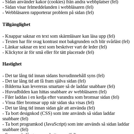
- Sidan använder kakor (cookies) från andra webbplatser (fel)
- Sidan visar felmeddelanden i webbläsaren (fel)
- Webbläsaren rapporterar problem på sidan (fel)
Tillgänglighet
- Knappar saknar en text som skärmläsare kan läsa upp (fel)
- Texten har för svag kontrast mot bakgrunden och blir svårläst (fel)
- Länkar saknar en text som beskriver vart de leder (fel)
- Klickytor är för små eller för tätt placerade (fel)
Hastighet
- Det tar lång tid innan sidans huvudinnehåll syns (fel)
- Det tar lång tid att få fram själva sidan (fel)
- Bilderna kan levereras smartare så de laddar snabbare (fel)
- Huvudbilden kan hittas snabbare av webbläsaren (fel)
- Filer laddas i en kedja efter varandra som bromsar sidan (fel)
- Vissa filer bromsar upp när sidan ska visas (fel)
- Det tar lång tid innan sidan går att använda (fel)
- Ta bort designkod (CSS) som inte används så sidan laddar
snabbare (fel)
- Ta bort programkod (JavaScript) som inte används så sidan laddar
snabbare (fel)