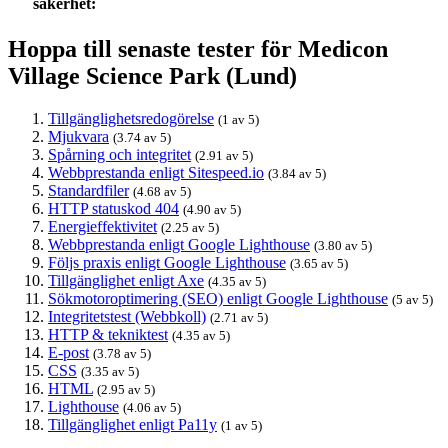
säkerhet:
Hoppa till senaste tester för Medicon
Village Science Park (Lund)
Tillgänglighetsredogörelse
(1 av 5)
Mjukvara
(3.74 av 5)
Spårning och integritet
(2.91 av 5)
Webbprestanda enligt Sitespeed.io
(3.84 av 5)
Standardfiler
(4.68 av 5)
HTTP statuskod 404
(4.90 av 5)
Energieffektivitet
(2.25 av 5)
Webbprestanda enligt Google Lighthouse
(3.80 av 5)
Följs praxis enligt Google Lighthouse
(3.65 av 5)
Tillgänglighet enligt Axe
(4.35 av 5)
Sökmotoroptimering (SEO) enligt Google Lighthouse
(5 av 5)
Integritetstest (Webbkoll)
(2.71 av 5)
HTTP & tekniktest
(4.35 av 5)
E-post
(3.78 av 5)
CSS
(3.35 av 5)
HTML
(2.95 av 5)
Lighthouse
(4.06 av 5)
Tillgänglighet enligt Pa11y
(1 av 5)