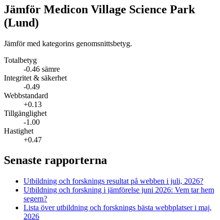
Jämför Medicon Village Science Park
(Lund)
Jämför med kategorins genomsnittsbetyg.
Totalbetyg
-0.46 sämre
Integritet & säkerhet
-0.49
Webbstandard
+0.13
Tillgänglighet
-1.00
Hastighet
+0.47
Senaste rapporterna
Utbildning och forsknings resultat på webben i juli, 2026?
Utbildning och forskning i jämförelse juni 2026: Vem tar hem
segern?
Lista över utbildning och forsknings bästa webbplatser i maj,
2026