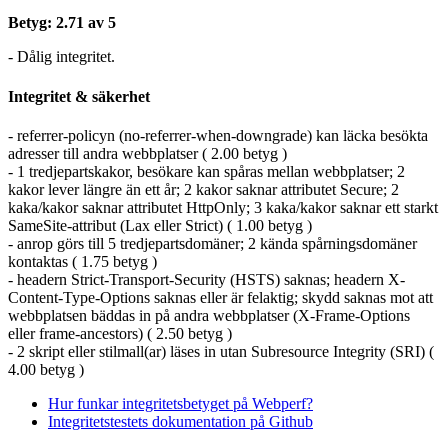
Betyg: 2.71 av 5
- Dålig integritet.
Integritet & säkerhet
- referrer-policyn (no-referrer-when-downgrade) kan läcka besökta
adresser till andra webbplatser ( 2.00 betyg )
- 1 tredjepartskakor, besökare kan spåras mellan webbplatser; 2
kakor lever längre än ett år; 2 kakor saknar attributet Secure; 2
kaka/kakor saknar attributet HttpOnly; 3 kaka/kakor saknar ett starkt
SameSite-attribut (Lax eller Strict) ( 1.00 betyg )
- anrop görs till 5 tredjepartsdomäner; 2 kända spårningsdomäner
kontaktas ( 1.75 betyg )
- headern Strict-Transport-Security (HSTS) saknas; headern X-
Content-Type-Options saknas eller är felaktig; skydd saknas mot att
webbplatsen bäddas in på andra webbplatser (X-Frame-Options
eller frame-ancestors) ( 2.50 betyg )
- 2 skript eller stilmall(ar) läses in utan Subresource Integrity (SRI) (
4.00 betyg )
Hur funkar integritetsbetyget på Webperf?
Integritetstestets dokumentation på Github