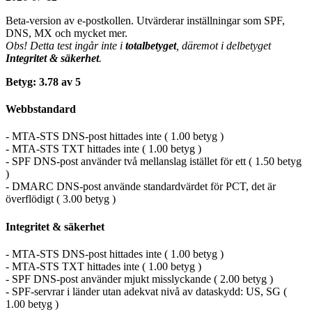
Beta-version av e-postkollen. Utvärderar inställningar som SPF,
DNS, MX och mycket mer.
Obs! Detta test ingår inte i
totalbetyget
, däremot i delbetyget
Integritet & säkerhet
.
Betyg: 3.78 av 5
Webbstandard
- MTA-STS DNS-post hittades inte ( 1.00 betyg )
- MTA-STS TXT hittades inte ( 1.00 betyg )
- SPF DNS-post använder två mellanslag istället för ett ( 1.50 betyg
)
- DMARC DNS-post använde standardvärdet för PCT, det är
överflödigt ( 3.00 betyg )
Integritet & säkerhet
- MTA-STS DNS-post hittades inte ( 1.00 betyg )
- MTA-STS TXT hittades inte ( 1.00 betyg )
- SPF DNS-post använder mjukt misslyckande ( 2.00 betyg )
- SPF-servrar i länder utan adekvat nivå av dataskydd: US, SG (
1.00 betyg )