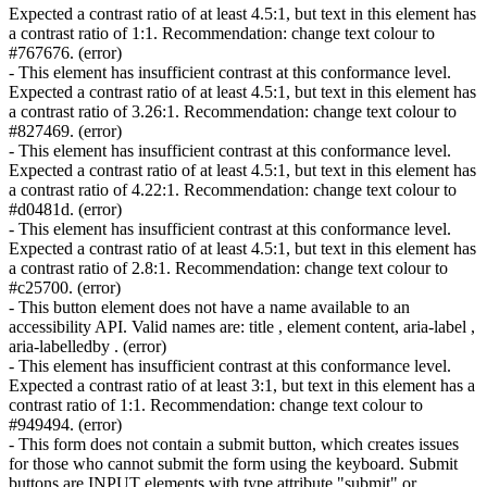
Expected a contrast ratio of at least 4.5:1, but text in this element has
a contrast ratio of 1:1. Recommendation: change text colour to
#767676. (error)
- This element has insufficient contrast at this conformance level.
Expected a contrast ratio of at least 4.5:1, but text in this element has
a contrast ratio of 3.26:1. Recommendation: change text colour to
#827469. (error)
- This element has insufficient contrast at this conformance level.
Expected a contrast ratio of at least 4.5:1, but text in this element has
a contrast ratio of 4.22:1. Recommendation: change text colour to
#d0481d. (error)
- This element has insufficient contrast at this conformance level.
Expected a contrast ratio of at least 4.5:1, but text in this element has
a contrast ratio of 2.8:1. Recommendation: change text colour to
#c25700. (error)
- This button element does not have a name available to an
accessibility API. Valid names are: title , element content, aria-label ,
aria-labelledby . (error)
- This element has insufficient contrast at this conformance level.
Expected a contrast ratio of at least 3:1, but text in this element has a
contrast ratio of 1:1. Recommendation: change text colour to
#949494. (error)
- This form does not contain a submit button, which creates issues
for those who cannot submit the form using the keyboard. Submit
buttons are INPUT elements with type attribute "submit" or