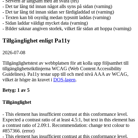
- Servern är långsam med att svara (fel)
- Det tar lång tid innan något alls syns på sidan (varning)
- Det tar lång tid innan sidan ser färdigladdad ut (varning)
- Texten kan bli osynlig medan typsnitt laddas (varning)
- Sidan laddar väldigt mycket data (varning)
- Bilder saknar angiven storlek, vilket får sidan att hoppa (varning)
Tillgänglighet enligt Pa11y
2026-07-08
Tillgänglighetstest av webbplatsen för att kolla upp följsamhet till
tillgänglighets­riktlinjerna WCAG (Web Content Accessibility
Guidelines). Pa11y testar upp till och med nivå AAA av WCAG,
vilket är högre än kravet i
DOS-lagen
.
Betyg: 1 av 5
Tillgänglighet
- This element has insufficient contrast at this conformance level.
Expected a contrast ratio of at least 4.5:1, but text in this element has
a contrast ratio of 2.09:1. Recommendation: change text colour to
#857366. (error)
- This element has insufficient contrast at this conformance level.