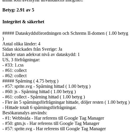
Betyg: 2.91 av 5
Integritet & säkerhet
##### Dataskyddsförordningen och Schrems II-domen ( 1.00 betyg
)
Antal olika länder: 4
Sidan skickades från Sverige: Ja
Länder utan adekvat nivå av dataskydd: 1
US, 3 förfrågningar:
- #33: 1.css
- #61: collect
- #62: collect
##### Spårning ( 4.75 betyg )
- #57: sprite.svg - Spårning hittad ( 1.00 betyg )
- #60: js - Spårning hittad ( 1.00 betyg )
- #61: collect - Spårning hittad ( 1.00 betyg )
- Fler än 5 spårnings­förfrågningar hittade, döljer resten ( 1.00 betyg )
- Hittade totalt 6 spårnings­förfrågningar.
Besökaranalys används:
- #1: Webbsida - Har referens till Google Tag Manager
- #50: gtm.js - Har referens till Google Tag Manager
- #57: sprite.svg - Har referens till Google Tag Manager