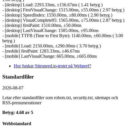
- [desktop] Load: 2293.33ms, ±156.67ms ( 1.41 betyg )
- [desktop] FirstVisualChange: 1515.00ms, ±55.00ms ( 2.97 betyg )
- [desktop] SpeedIndex: 1550.00ms, ±80.00ms ( 2.90 betyg )
- [desktop] VisualComplete85: 1565.00ms, ±75.00ms ( 2.87 betyg )
- [desktop] firstPaint: 1510.00ms, ±50.00ms
- [desktop] LastVisualChange: 1585.00ms, ±95.00ms
- [mobile] TTFB (Time to First Byte): 1140.00ms, ±60.00ms ( 3.00
betyg )
- [mobile] Load: 2150.00ms, ±290.00ms ( 3.70 betyg )
- [mobile] firstPaint: 1283.33ms, ±46.67ms
- [mobile] LastVisualChange: 665.00ms, ±665.00ms
Hur funkar Sitespeed.io-testet på Webperf?
Standardfiler
2026-08-07
Letar efter standardfiler som robots.txt, security.txt, sitemaps och
RSS-prenumerationer
Betyg: 4.68 av 5
Webbstandard