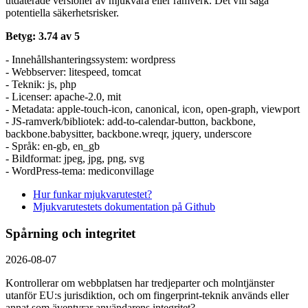
utdaterade versioner av mjukvara eller ramverk. Det vill säga
potentiella säkerhetsrisker.
Betyg: 3.74 av 5
- Innehållshanteringssystem: wordpress
- Webbserver: litespeed, tomcat
- Teknik: js, php
- Licenser: apache-2.0, mit
- Metadata: apple-touch-icon, canonical, icon, open-graph, viewport
- JS-ramverk/bibliotek: add-to-calendar-button, backbone,
backbone.babysitter, backbone.wreqr, jquery, underscore
- Språk: en-gb, en_gb
- Bildformat: jpeg, jpg, png, svg
- WordPress-tema: mediconvillage
Hur funkar mjukvarutestet?
Mjukvarutestets dokumentation på Github
Spårning och integritet
2026-08-07
Kontrollerar om webbplatsen har tredjeparter och molntjänster
utanför EU:s jurisdiktion, och om fingerprint-teknik används eller
annat som äventyrar användarens integritet?