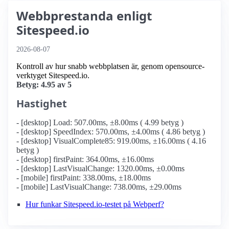
Webbprestanda enligt
Sitespeed.io
2026-08-07
Kontroll av hur snabb webbplatsen är, genom opensource-
verktyget Sitespeed.io.
Betyg: 4.95 av 5
Hastighet
- [desktop] Load: 507.00ms, ±8.00ms ( 4.99 betyg )
- [desktop] SpeedIndex: 570.00ms, ±4.00ms ( 4.86 betyg )
- [desktop] VisualComplete85: 919.00ms, ±16.00ms ( 4.16
betyg )
- [desktop] firstPaint: 364.00ms, ±16.00ms
- [desktop] LastVisualChange: 1320.00ms, ±0.00ms
- [mobile] firstPaint: 338.00ms, ±18.00ms
- [mobile] LastVisualChange: 738.00ms, ±29.00ms
Hur funkar Sitespeed.io-testet på Webperf?