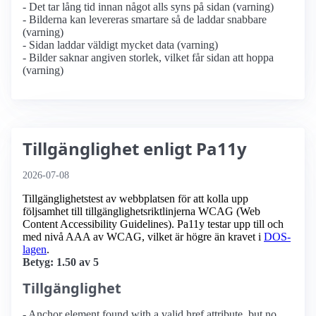
- Det tar lång tid innan något alls syns på sidan (varning)
- Bilderna kan levereras smartare så de laddar snabbare
(varning)
- Sidan laddar väldigt mycket data (varning)
- Bilder saknar angiven storlek, vilket får sidan att hoppa
(varning)
Tillgänglighet enligt Pa11y
2026-07-08
Tillgänglighetstest av webbplatsen för att kolla upp
följsamhet till tillgänglighets­riktlinjerna WCAG (Web
Content Accessibility Guidelines). Pa11y testar upp till och
med nivå AAA av WCAG, vilket är högre än kravet i
DOS-
lagen
.
Betyg: 1.50 av 5
Tillgänglighet
- Anchor element found with a valid href attribute, but no