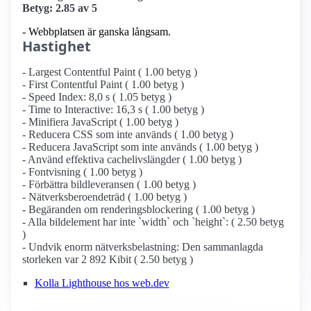
Betyg: 2.85 av 5
- Webbplatsen är ganska långsam.
Hastighet
- Largest Contentful Paint ( 1.00 betyg )
- First Contentful Paint ( 1.00 betyg )
- Speed Index: 8,0 s ( 1.05 betyg )
- Time to Interactive: 16,3 s ( 1.00 betyg )
- Minifiera JavaScript ( 1.00 betyg )
- Reducera CSS som inte används ( 1.00 betyg )
- Reducera JavaScript som inte används ( 1.00 betyg )
- Använd effektiva cachelivslängder ( 1.00 betyg )
- Fontvisning ( 1.00 betyg )
- Förbättra bildleveransen ( 1.00 betyg )
- Nätverksberoendeträd ( 1.00 betyg )
- Begäranden om renderingsblockering ( 1.00 betyg )
- Alla bildelement har inte `width` och `height`: ( 2.50 betyg
)
- Undvik enorm nätverksbelastning: Den sammanlagda
storleken var 2 892 Kibit ( 2.50 betyg )
Kolla Lighthouse hos web.dev