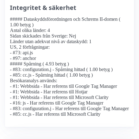
Integritet & säkerhet
##### Dataskyddsförordningen och Schrems II-domen (
1.00 betyg )
Antal olika länder: 4
Sidan skickades från Sverige: Nej
Länder utan adekvat nivå av dataskydd: 1
US, 2 förfrågningar:
- #73: api.js
- #97: anchor
##### Spårning ( 4.93 betyg )
- #83: configuration.j - Spårning hittad ( 1.00 betyg )
- #85: cc.js - Spårning hittad ( 1.00 betyg )
Besökaranalys används:
- #1: Webbsida - Har referens till Google Tag Manager
- #1: Webbsida - Har referens till Hotjar
- #1: Webbsida - Har referens till Microsoft Clarity
- #16: js - Har referens till Google Tag Manager
- #83: configuration.j - Har referens till Google Tag Manager
- #85: cc.js - Har referens till Microsoft Clarity