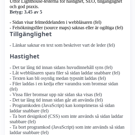
Utför Lighthouse-testerna för hastighet, SEO, tillgänglighet
och god praxis.
Betyg: 3.45 av 5
- Sidan visar felmeddelanden i webbläsaren (fel)
- Felsökningsfiler (source maps) saknas eller är ogiltiga (fel)
Tillgänglighet
- Länkar saknar en text som beskriver vart de leder (fel)
Hastighet
- Det tar lång tid innan sidans huvudinnehåll syns (fel)
- Låt webbläsaren spara filer så sidan laddar snabbare (fel)
- Texten kan bli osynlig medan typsnitt laddas (fel)
- Filer laddas i en kedja efter varandra som bromsar sidan
(fel)
- Vissa filer bromsar upp när sidan ska visas (fel)
- Det tar lång tid innan sidan går att använda (fel)
- Programkoden (JavaScript) kan komprimeras så sidan
laddar snabbare (fel)
- Ta bort designkod (CSS) som inte används så sidan laddar
snabbare (fel)
- Ta bort programkod (JavaScript) som inte används så sidan
laddar snabbare (fel)