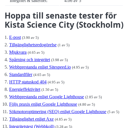
Integritet & säkerhet:
4.06 av 5
Hoppa till senaste tester för
Kista Science City (Stockholm)
E-post
(3.90 av 5)
Tillgänglighetsredogörelse
(1 av 5)
Mjukvara
(4.65 av 5)
Spårning och integritet
(3.98 av 5)
Webbprestanda enligt Sitespeed.io
(4.95 av 5)
Standardfiler
(4.65 av 5)
HTTP statuskod 404
(4.95 av 5)
Energieffektivitet
(1.50 av 5)
Webbprestanda enligt Google Lighthouse
(2.85 av 5)
Följs praxis enligt Google Lighthouse
(4.80 av 5)
Sökmotoroptimering (SEO) enligt Google Lighthouse
(5 av 5)
Tillgänglighet enligt Axe
(4.85 av 5)
Integritetstest (Webbkoll)
(3.28 av 5)