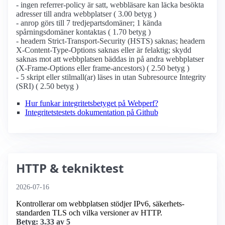
- ingen referrer-policy är satt, webbläsare kan läcka besökta
adresser till andra webbplatser ( 3.00 betyg )
- anrop görs till 7 tredjepartsdomäner; 1 kända
spårningsdomäner kontaktas ( 1.70 betyg )
- headern Strict-Transport-Security (HSTS) saknas; headern
X-Content-Type-Options saknas eller är felaktig; skydd
saknas mot att webbplatsen bäddas in på andra webbplatser
(X-Frame-Options eller frame-ancestors) ( 2.50 betyg )
- 5 skript eller stilmall(ar) läses in utan Subresource Integrity
(SRI) ( 2.50 betyg )
Hur funkar integritetsbetyget på Webperf?
Integritetstestets dokumentation på Github
HTTP & tekniktest
2026-07-16
Kontrollerar om webbplatsen stödjer IPv6, säkerhets­
standarden TLS och vilka versioner av HTTP.
Betyg: 3.33 av 5