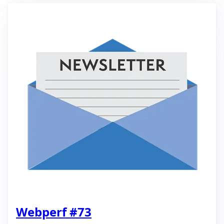
Webperf #73