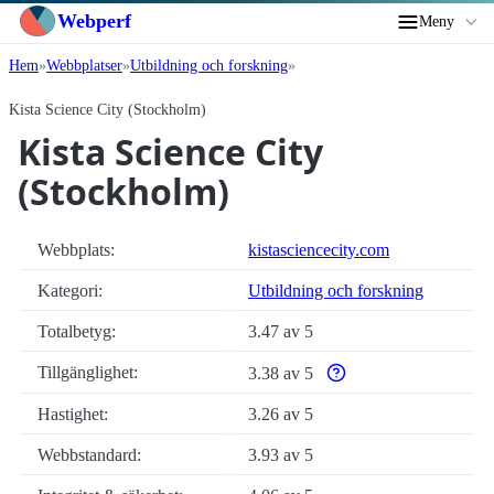
Webperf
Meny
Hem
Webbplatser
Utbildning och forskning
Kista Science City (Stockholm)
Kista Science City
(Stockholm)
Webbplats:
kistasciencecity.com
Kategori:
Utbildning och forskning
Totalbetyg:
3.47 av 5
Tillgänglighet:
3.38 av 5
Varför enbart automatiska
Hastighet:
3.26 av 5
Webbstandard:
3.93 av 5