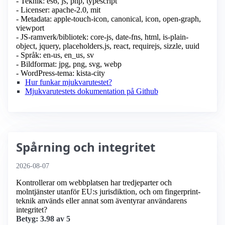
- Teknik: es6, js, php, typescript
- Licenser: apache-2.0, mit
- Metadata: apple-touch-icon, canonical, icon, open-graph,
viewport
- JS-ramverk/bibliotek: core-js, date-fns, html, is-plain-
object, jquery, placeholders.js, react, requirejs, sizzle, uuid
- Språk: en-us, en_us, sv
- Bildformat: jpg, png, svg, webp
- WordPress-tema: kista-city
Hur funkar mjukvarutestet?
Mjukvarutestets dokumentation på Github
Spårning och integritet
2026-08-07
Kontrollerar om webbplatsen har tredjeparter och
molntjänster utanför EU:s jurisdiktion, och om fingerprint-
teknik används eller annat som äventyrar användarens
integritet?
Betyg: 3.98 av 5