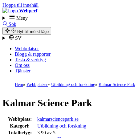
Hoppa till innehåll
Webperf
Meny
Sök
Byt till mörkt läge
SV
Webbplatser
Blogg & rapporter
Testa & verktyg
Om oss
Tjänster
Hem
Webbplatser
Utbildning och forskning
Kalmar Science Park
Kalmar Science Park
Webbplats:
kalmarsciencepark.se
Kategori:
Utbildning och forskning
Totalbetyg:
3.90 av 5