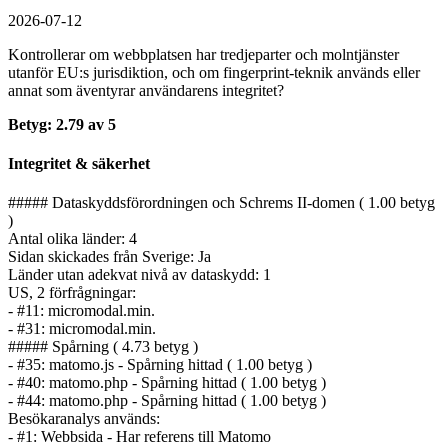
2026-07-12
Kontrollerar om webbplatsen har tredjeparter och molntjänster
utanför EU:s jurisdiktion, och om fingerprint-teknik används eller
annat som äventyrar användarens integritet?
Betyg: 2.79 av 5
Integritet & säkerhet
##### Dataskyddsförordningen och Schrems II-domen ( 1.00 betyg
)
Antal olika länder: 4
Sidan skickades från Sverige: Ja
Länder utan adekvat nivå av dataskydd: 1
US, 2 förfrågningar:
- #11: micromodal.min.
- #31: micromodal.min.
##### Spårning ( 4.73 betyg )
- #35: matomo.js - Spårning hittad ( 1.00 betyg )
- #40: matomo.php - Spårning hittad ( 1.00 betyg )
- #44: matomo.php - Spårning hittad ( 1.00 betyg )
Besökaranalys används:
- #1: Webbsida - Har referens till Matomo