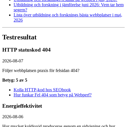
Utbildning och forskning i jämförelse juni 2026: Vem tar hem
segern?
Lista över utbildning och forsknings bästa webbplatser i maj,
2026
Testresultat
HTTP statuskod 404
2026-08-07
Följer webbplatsen praxis för felsidan 404?
Betyg: 5 av 5
Kolla HTTP-kod hos SEObook
Hur funkar Fel 404 som betyg på Webperf?
Energieffektivitet
2026-08-06
Hur mycket koldioxid produceras genom en sidvisning och hur