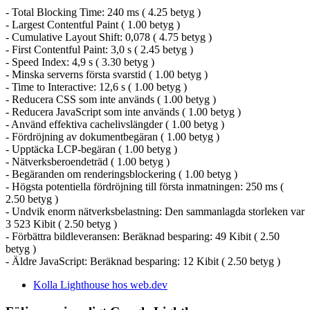
- Total Blocking Time: 240 ms ( 4.25 betyg )
- Largest Contentful Paint ( 1.00 betyg )
- Cumulative Layout Shift: 0,078 ( 4.75 betyg )
- First Contentful Paint: 3,0 s ( 2.45 betyg )
- Speed Index: 4,9 s ( 3.30 betyg )
- Minska serverns första svarstid ( 1.00 betyg )
- Time to Interactive: 12,6 s ( 1.00 betyg )
- Reducera CSS som inte används ( 1.00 betyg )
- Reducera JavaScript som inte används ( 1.00 betyg )
- Använd effektiva cachelivslängder ( 1.00 betyg )
- Fördröjning av dokumentbegäran ( 1.00 betyg )
- Upptäcka LCP-begäran ( 1.00 betyg )
- Nätverksberoendeträd ( 1.00 betyg )
- Begäranden om renderingsblockering ( 1.00 betyg )
- Högsta potentiella fördröjning till första inmatningen: 250 ms (
2.50 betyg )
- Undvik enorm nätverksbelastning: Den sammanlagda storleken var
3 523 Kibit ( 2.50 betyg )
- Förbättra bildleveransen: Beräknad besparing: 49 Kibit ( 2.50
betyg )
- Äldre JavaScript: Beräknad besparing: 12 Kibit ( 2.50 betyg )
Kolla Lighthouse hos web.dev