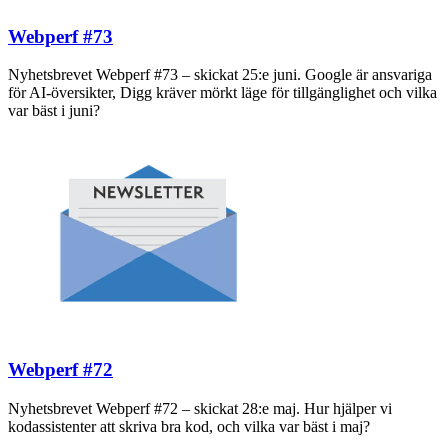
Webperf #73
Nyhetsbrevet Webperf #73 – skickat 25:e juni. Google är ansvariga
för AI-översikter, Digg kräver mörkt läge för tillgänglighet och vilka
var bäst i juni?
Webperf #72
Nyhetsbrevet Webperf #72 – skickat 28:e maj. Hur hjälper vi
kodassistenter att skriva bra kod, och vilka var bäst i maj?