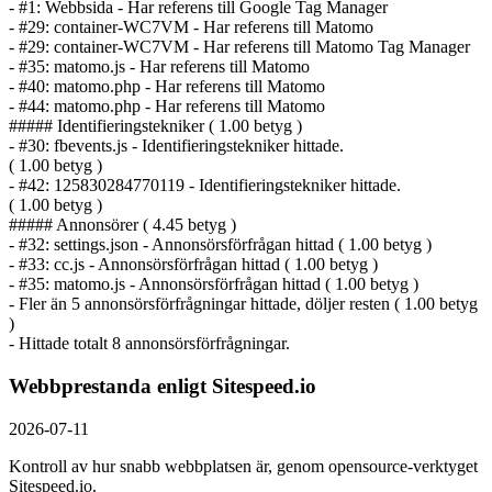
- #1: Webbsida - Har referens till Google Tag Manager
- #29: container-WC7VM - Har referens till Matomo
- #29: container-WC7VM - Har referens till Matomo Tag Manager
- #35: matomo.js - Har referens till Matomo
- #40: matomo.php - Har referens till Matomo
- #44: matomo.php - Har referens till Matomo
##### Identifierings­tekniker ( 1.00 betyg )
- #30: fbevents.js - Identifierings­tekniker hittade.
( 1.00 betyg )
- #42: 125830284770119 - Identifierings­tekniker hittade.
( 1.00 betyg )
##### Annonsörer ( 4.45 betyg )
- #32: settings.json - Annonsörs­förfrågan hittad ( 1.00 betyg )
- #33: cc.js - Annonsörs­förfrågan hittad ( 1.00 betyg )
- #35: matomo.js - Annonsörs­förfrågan hittad ( 1.00 betyg )
- Fler än 5 annonsörs­förfrågningar hittade, döljer resten ( 1.00 betyg
)
- Hittade totalt 8 annonsörs­förfrågningar.
Webbprestanda enligt Sitespeed.io
2026-07-11
Kontroll av hur snabb webbplatsen är, genom opensource-verktyget
Sitespeed.io.