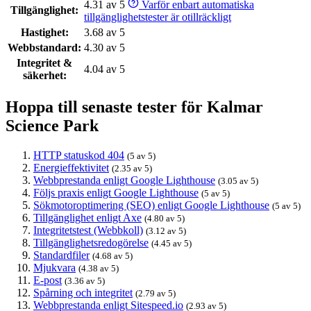
4.31 av 5
Varför enbart automatiska
Tillgänglighet:
tillgänglighetstester är otillräckligt
Hastighet:
3.68 av 5
Webbstandard:
4.30 av 5
Integritet &
4.04 av 5
säkerhet:
Hoppa till senaste tester för Kalmar
Science Park
HTTP statuskod 404
(5 av 5)
Energieffektivitet
(2.35 av 5)
Webbprestanda enligt Google Lighthouse
(3.05 av 5)
Följs praxis enligt Google Lighthouse
(5 av 5)
Sökmotoroptimering (SEO) enligt Google Lighthouse
(5 av 5)
Tillgänglighet enligt Axe
(4.80 av 5)
Integritetstest (Webbkoll)
(3.12 av 5)
Tillgänglighetsredogörelse
(4.45 av 5)
Standardfiler
(4.68 av 5)
Mjukvara
(4.38 av 5)
E-post
(3.36 av 5)
Spårning och integritet
(2.79 av 5)
Webbprestanda enligt Sitespeed.io
(2.93 av 5)