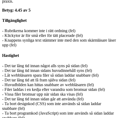
praxis.
Betyg: 4.45 av 5
Tillgänglighet
- Rubrikerna kommer inte i rätt ordning (fel)
- Klickytor är för små eller för tätt placerade (fel)
- Knappens synliga text stämmer inte med den som skärmläsare läser
upp (fel)
Hastighet
- Det tar lång tid innan något alls syns på sidan (fel)
- Det tar lång tid innan sidans huvudinnehåll syns (fel)
- Låt webbläsaren spara filer så sidan laddar snabbare (fel)
- Det tar lång tid att få fram själva sidan (fel)
- Huvudbilden kan hittas snabbare av webbläsaren (fel)
- Filer laddas i en kedja efter varandra som bromsar sidan (fel)
- Vissa filer bromsar upp när sidan ska visas (fel)
- Det tar lång tid innan sidan går att använda (fel)
- Ta bort designkod (CSS) som inte används så sidan laddar
snabbare (fel)
- Ta bort programkod (JavaScript) som inte används så sidan laddar
snabbare (fel)