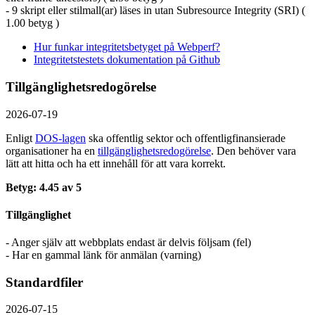
- 9 skript eller stilmall(ar) läses in utan Subresource Integrity (SRI) (
1.00 betyg )
Hur funkar integritetsbetyget på Webperf?
Integritetstestets dokumentation på Github
Tillgänglighetsredogörelse
2026-07-19
Enligt
DOS-lagen
ska offentlig sektor och offentlig­finansierade
organisationer ha en
tillgänglighets­redogörelse
. Den behöver vara
lätt att hitta och ha ett innehåll för att vara korrekt.
Betyg: 4.45 av 5
Tillgänglighet
- Anger själv att webbplats endast är delvis följsam (fel)
- Har en gammal länk för anmälan (varning)
Standardfiler
2026-07-15