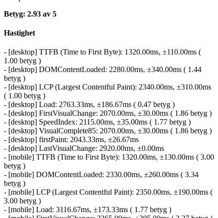
Betyg: 2.93 av 5
Hastighet
- [desktop] TTFB (Time to First Byte): 1320.00ms, ±110.00ms (
1.00 betyg )
- [desktop] DOMContentLoaded: 2280.00ms, ±340.00ms ( 1.44
betyg )
- [desktop] LCP (Largest Contentful Paint): 2340.00ms, ±310.00ms
( 1.00 betyg )
- [desktop] Load: 2763.33ms, ±186.67ms ( 0.47 betyg )
- [desktop] FirstVisualChange: 2070.00ms, ±30.00ms ( 1.86 betyg )
- [desktop] SpeedIndex: 2115.00ms, ±35.00ms ( 1.77 betyg )
- [desktop] VisualComplete85: 2070.00ms, ±30.00ms ( 1.86 betyg )
- [desktop] firstPaint: 2043.33ms, ±26.67ms
- [desktop] LastVisualChange: 2920.00ms, ±0.00ms
- [mobile] TTFB (Time to First Byte): 1320.00ms, ±130.00ms ( 3.00
betyg )
- [mobile] DOMContentLoaded: 2330.00ms, ±260.00ms ( 3.34
betyg )
- [mobile] LCP (Largest Contentful Paint): 2350.00ms, ±190.00ms (
3.00 betyg )
- [mobile] Load: 3116.67ms, ±173.33ms ( 1.77 betyg )