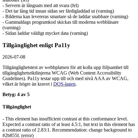
- Servern är långsam med att svara (fel)
- Det tar lång tid innan sidan ser färdigladdad ut (varning)
- Bilderna kan levereras smartare så de laddar snabbare (varning)
- Gammaldags programkod skickas till moderna webbläsare
(varning)
- Sidan laddar väldigt mycket data (varning)
Tillgänglighet enligt Pa11y
2026-07-08
Tillgänglighetstest av webbplatsen för att kolla upp följsamhet till
tillgänglighets­riktlinjerna WCAG (Web Content Accessibility
Guidelines). Pa11y testar upp till och med nivå AAA av WCAG,
vilket är högre än kravet i
DOS-lagen
.
Betyg: 4 av 5
Tillgänglighet
- This element has insufficient contrast at this conformance level.
Expected a contrast ratio of at least 4.5:1, but text in this element has
a contrast ratio of 2.83:1. Recommendation: change background to
#2b855f. (error)