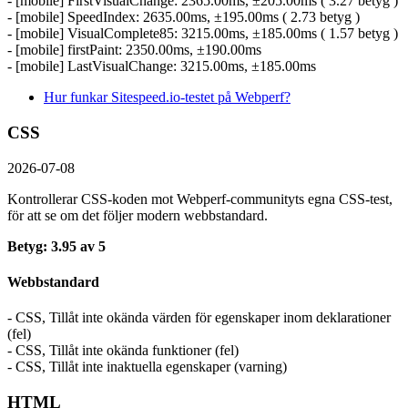
- [mobile] FirstVisualChange: 2365.00ms, ±205.00ms ( 3.27 betyg )
- [mobile] SpeedIndex: 2635.00ms, ±195.00ms ( 2.73 betyg )
- [mobile] VisualComplete85: 3215.00ms, ±185.00ms ( 1.57 betyg )
- [mobile] firstPaint: 2350.00ms, ±190.00ms
- [mobile] LastVisualChange: 3215.00ms, ±185.00ms
Hur funkar Sitespeed.io-testet på Webperf?
CSS
2026-07-08
Kontrollerar CSS-koden mot Webperf-communityts egna CSS-test,
för att se om det följer modern webbstandard.
Betyg: 3.95 av 5
Webbstandard
- CSS, Tillåt inte okända värden för egenskaper inom deklarationer
(fel)
- CSS, Tillåt inte okända funktioner (fel)
- CSS, Tillåt inte inaktuella egenskaper (varning)
HTML