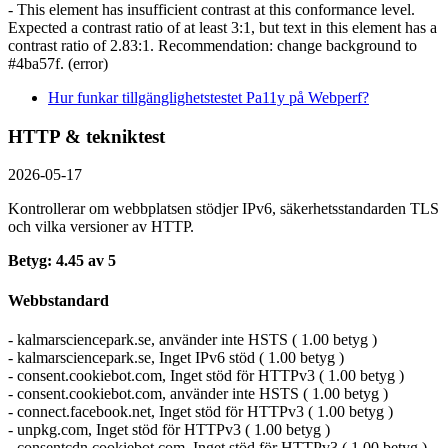
- This element has insufficient contrast at this conformance level.
Expected a contrast ratio of at least 3:1, but text in this element has a
contrast ratio of 2.83:1. Recommendation: change background to
#4ba57f. (error)
Hur funkar tillgänglighetstestet Pa11y på Webperf?
HTTP & tekniktest
2026-05-17
Kontrollerar om webbplatsen stödjer IPv6, säkerhets­standarden TLS
och vilka versioner av HTTP.
Betyg: 4.45 av 5
Webbstandard
- kalmarsciencepark.se, använder inte HSTS ( 1.00 betyg )
- kalmarsciencepark.se, Inget IPv6 stöd ( 1.00 betyg )
- consent.cookiebot.com, Inget stöd för HTTPv3 ( 1.00 betyg )
- consent.cookiebot.com, använder inte HSTS ( 1.00 betyg )
- connect.facebook.net, Inget stöd för HTTPv3 ( 1.00 betyg )
- unpkg.com, Inget stöd för HTTPv3 ( 1.00 betyg )
- consentcdn.cookiebot.com, Inget stöd för HTTPv3 ( 1.00 betyg )