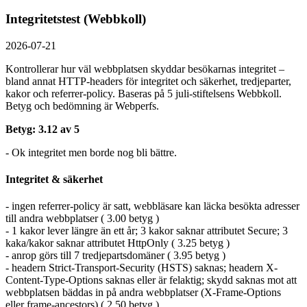
Integritetstest (Webbkoll)
2026-07-21
Kontrollerar hur väl webbplatsen skyddar besökarnas integritet –
bland annat HTTP-headers för integritet och säkerhet, tredjeparter,
kakor och referrer-policy. Baseras på 5 juli-stiftelsens Webbkoll.
Betyg och bedömning är Webperfs.
Betyg: 3.12 av 5
- Ok integritet men borde nog bli bättre.
Integritet & säkerhet
- ingen referrer-policy är satt, webbläsare kan läcka besökta adresser
till andra webbplatser ( 3.00 betyg )
- 1 kakor lever längre än ett år; 3 kakor saknar attributet Secure; 3
kaka/kakor saknar attributet HttpOnly ( 3.25 betyg )
- anrop görs till 7 tredjepartsdomäner ( 3.95 betyg )
- headern Strict-Transport-Security (HSTS) saknas; headern X-
Content-Type-Options saknas eller är felaktig; skydd saknas mot att
webbplatsen bäddas in på andra webbplatser (X-Frame-Options
eller frame-ancestors) ( 2.50 betyg )