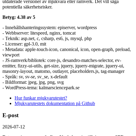
utdaterade versioner av mjukvara eller ramverk. Det vill säga
potentiella säkerhetsrisker.
Betyg: 4.38 av 5
- Innehållshanteringssystem: episerver, wordpress
- Webbserver: litespeed, nginx, tomcat
- Teknik: asp.net, c, csharp, es6, js, mysql, php
- Licenser: gpl-3.0, mit
- Metadata: apple-touch-icon, canonical, icon, open-graph, preload,
viewport
- JS-ramverk/bibliotek: core-js, desandro-matches-selector, ev-
emitter, fizzy-ui-utils, get-size, jquery, jquery-migrate, jquery-ui,
masonry-layout, matomo, outlayer, placeholders.js, tag-manager
- Språk: sv, sv-se, sv_se, x-default
- Bildformat: jpeg, jpg, png, svg
- WordPress-tema: kalmarsciencepark.se
Hur funkar mjukvarutestet?
Mjukvarutestets dokumentation på Github
E-post
2026-07-12