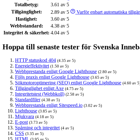
Totalbetyg:
3.61 av 5
Tillgänglighet:
2.89 av 5
Varför enbart automatiska tillgäng
Hastighet:
3.60 av 5
Webbstandard:
4.38 av 5
Integritet & säkerhet:
4.04 av 5
Hoppa till senaste tester för Svenska Inn
HTTP statuskod 404
(4.35 av 5)
Energieffektivitet
(1.50 av 5)
Webbprestanda enligt Google Lighthouse
(2.80 av 5)
Följs praxis enligt Google Lighthouse
(3.65 av 5)
Sökmotoroptimering (SEO) enligt Google Lighthouse
(4.60 av 5
Tillgänglighet enligt Axe
(4.75 av 5)
Integritetstest (Webbkoll)
(2.58 av 5)
Standardfiler
(4.38 av 5)
Webbprestanda enligt Sitespeed.io
(3.02 av 5)
Lighthouse
(3.85 av 5)
Mjukvara
(4.18 av 5)
E-post
(3.73 av 5)
Spårning och integritet
(4 av 5)
CSS
(3.35 av 5)
HTML
(3.95 av 5)