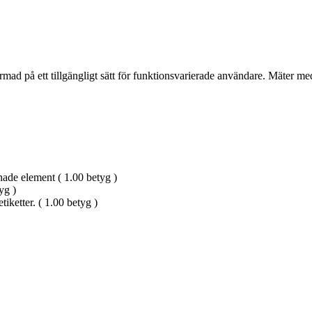
ad på ett tillgängligt sätt för funktionsvarierade användare. Mäter me
nade element ( 1.00 betyg )
yg )
iketter. ( 1.00 betyg )