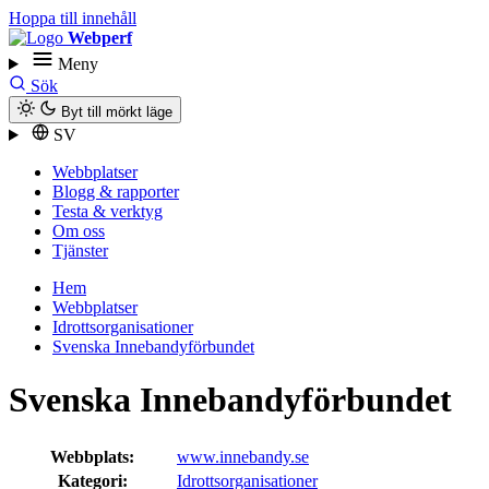
Hoppa till innehåll
Webperf
Meny
Sök
Byt till mörkt läge
SV
Webbplatser
Blogg & rapporter
Testa & verktyg
Om oss
Tjänster
Hem
Webbplatser
Idrottsorganisationer
Svenska Innebandyförbundet
Svenska Innebandyförbundet
Webbplats:
www.innebandy.se
Kategori:
Idrottsorganisationer