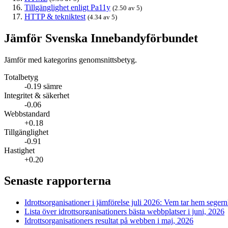
Tillgänglighet enligt Pa11y
(2.50 av 5)
HTTP & tekniktest
(4.34 av 5)
Jämför Svenska Innebandyförbundet
Jämför med kategorins genomsnittsbetyg.
Totalbetyg
-0.19 sämre
Integritet & säkerhet
-0.06
Webbstandard
+0.18
Tillgänglighet
-0.91
Hastighet
+0.20
Senaste rapporterna
Idrottsorganisationer i jämförelse juli 2026: Vem tar hem segern
Lista över idrottsorganisationers bästa webbplatser i juni, 2026
Idrottsorganisationers resultat på webben i maj, 2026