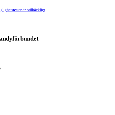
lighetstester är otillräckligt
ebandyförbundet
)