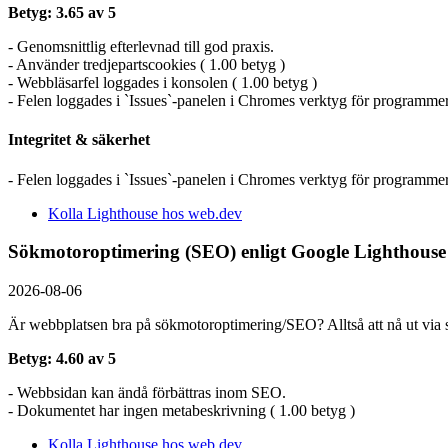
Betyg: 3.65 av 5
- Genomsnittlig efterlevnad till god praxis.
- Använder tredjepartscookies ( 1.00 betyg )
- Webbläsarfel loggades i konsolen ( 1.00 betyg )
- Felen loggades i `Issues`-panelen i Chromes verktyg för programmer
Integritet & säkerhet
- Felen loggades i `Issues`-panelen i Chromes verktyg för programmer
Kolla Lighthouse hos web.dev
Sökmotoroptimering (SEO) enligt Google Lighthouse
2026-08-06
Är webbplatsen bra på sökmotoroptimering/SEO? Alltså att nå ut via s
Betyg: 4.60 av 5
- Webbsidan kan ändå förbättras inom SEO.
- Dokumentet har ingen metabeskrivning ( 1.00 betyg )
Kolla Lighthouse hos web.dev