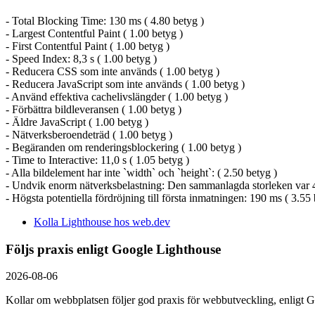
- Total Blocking Time: 130 ms ( 4.80 betyg )
- Largest Contentful Paint ( 1.00 betyg )
- First Contentful Paint ( 1.00 betyg )
- Speed Index: 8,3 s ( 1.00 betyg )
- Reducera CSS som inte används ( 1.00 betyg )
- Reducera JavaScript som inte används ( 1.00 betyg )
- Använd effektiva cachelivslängder ( 1.00 betyg )
- Förbättra bildleveransen ( 1.00 betyg )
- Äldre JavaScript ( 1.00 betyg )
- Nätverksberoendeträd ( 1.00 betyg )
- Begäranden om renderingsblockering ( 1.00 betyg )
- Time to Interactive: 11,0 s ( 1.05 betyg )
- Alla bildelement har inte `width` och `height`: ( 2.50 betyg )
- Undvik enorm nätverksbelastning: Den sammanlagda storleken var 4 
- Högsta potentiella fördröjning till första inmatningen: 190 ms ( 3.55 
Kolla Lighthouse hos web.dev
Följs praxis enligt Google Lighthouse
2026-08-06
Kollar om webbplatsen följer god praxis för webbutveckling, enligt G