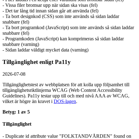
- Vissa filer bromsar upp när sidan ska visas (fel)
- Det tar lång tid innan sidan går att använda (fel)
- Ta bort designkod (CSS) som inte används så sidan laddar
snabbare (fel)
- Ta bort programkod (JavaScript) som inte används så sidan laddar
snabbare (fel)
- Programkoden (JavaScript) kan komprimeras så sidan laddar
snabbare (varning)
- Sidan laddar väldigt mycket data (varning)
Tillgänglighet enligt Pa11y
2026-07-08
Tillgänglighetstest av webbplatsen för att kolla upp följsamhet till
tillgänglighets­riktlinjerna WCAG (Web Content Accessibility
Guidelines). Pa11y testar upp till och med nivå AAA av WCAG,
vilket är högre än kravet i
DOS-lagen
.
Betyg: 1 av 5
Tillgänglighet
- Duplicate id attribute value "FOLKTANDVÅRDEN" found on