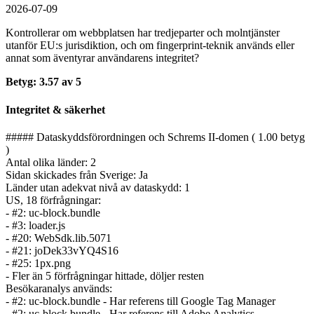
2026-07-09
Kontrollerar om webbplatsen har tredjeparter och molntjänster
utanför EU:s jurisdiktion, och om fingerprint-teknik används eller
annat som äventyrar användarens integritet?
Betyg: 3.57 av 5
Integritet & säkerhet
##### Dataskyddsförordningen och Schrems II-domen ( 1.00 betyg
)
Antal olika länder: 2
Sidan skickades från Sverige: Ja
Länder utan adekvat nivå av dataskydd: 1
US, 18 förfrågningar:
- #2: uc-block.bundle
- #3: loader.js
- #20: WebSdk.lib.5071
- #21: joDek33vYQ4S16
- #25: 1px.png
- Fler än 5 förfrågningar hittade, döljer resten
Besökaranalys används:
- #2: uc-block.bundle - Har referens till Google Tag Manager
- #2: uc-block.bundle - Har referens till Adobe Analytics