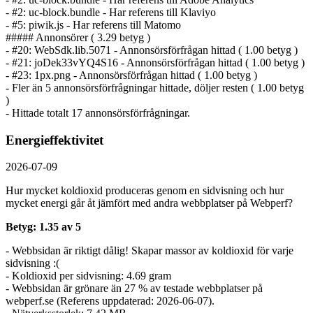
- #2: uc-block.bundle - Har referens till Klaviyo
- #5: piwik.js - Har referens till Matomo
##### Annonsörer ( 3.29 betyg )
- #20: WebSdk.lib.5071 - Annonsörs­förfrågan hittad ( 1.00 betyg )
- #21: joDek33vYQ4S16 - Annonsörs­förfrågan hittad ( 1.00 betyg )
- #23: 1px.png - Annonsörs­förfrågan hittad ( 1.00 betyg )
- Fler än 5 annonsörs­förfrågningar hittade, döljer resten ( 1.00 betyg
)
- Hittade totalt 17 annonsörs­förfrågningar.
Energieffektivitet
2026-07-09
Hur mycket koldioxid produceras genom en sidvisning och hur
mycket energi går åt jämfört med andra webbplatser på Webperf?
Betyg: 1.35 av 5
- Webbsidan är riktigt dålig! Skapar massor av koldioxid för varje
sidvisning :(
- Koldioxid per sidvisning: 4.69 gram
- Webbsidan är grönare än 27 % av testade webbplatser på
webperf.se (Referens uppdaterad: 2026-06-07).