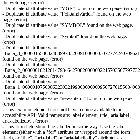
the web page. (error)
- Duplicate id attribute value "VGR" found on the web page. (error)
- Duplicate id attribute value "Folktandvården" found on the web
page. (error)
- Duplicate id attribute value "SYMBOL" found on the web page.
(error)
- Duplicate id attribute value "Symbol" found on the web page.
(error)
- Duplicate id attribute value
"Bana_3_00000155863248899783200910000003072774240709621
found on the web page. (error)
- Duplicate id attribute value
"Bana_2_00000018212814793464270820000002215703507797732
found on the web page. (error)
- Duplicate id attribute value
"Bana_1_00000107563863230321998030000009507270155684063
found on the web page. (error)
- Duplicate id attribute value "news-item-" found on the web page.
(error)
- This textinput element does not have a name available to an
accessibility API. Valid names are: label element, title , aria-label ,
aria-labelledby . (error)
- This form field should be labelled in some way. Use the label
element (either with a "for" attribute or wrapped around the form
field), or "title", "aria-label" or "aria-labelledby" attributes as