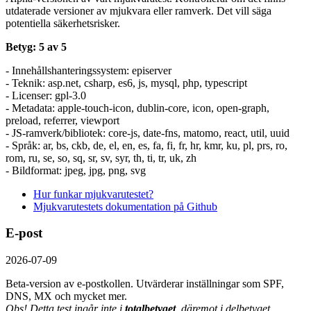
utdaterade versioner av mjukvara eller ramverk. Det vill säga
potentiella säkerhetsrisker.
Betyg: 5 av 5
- Innehållshanteringssystem: episerver
- Teknik: asp.net, csharp, es6, js, mysql, php, typescript
- Licenser: gpl-3.0
- Metadata: apple-touch-icon, dublin-core, icon, open-graph,
preload, referrer, viewport
- JS-ramverk/bibliotek: core-js, date-fns, matomo, react, util, uuid
- Språk: ar, bs, ckb, de, el, en, es, fa, fi, fr, hr, kmr, ku, pl, prs, ro,
rom, ru, se, so, sq, sr, sv, syr, th, ti, tr, uk, zh
- Bildformat: jpeg, jpg, png, svg
Hur funkar mjukvarutestet?
Mjukvarutestets dokumentation på Github
E-post
2026-07-09
Beta-version av e-postkollen. Utvärderar inställningar som SPF,
DNS, MX och mycket mer.
Obs! Detta test ingår inte i
totalbetyget
, däremot i delbetyget