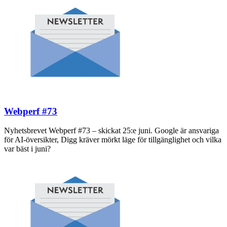
Webperf #73
Nyhetsbrevet Webperf #73 – skickat 25:e juni. Google är ansvariga
för AI-översikter, Digg kräver mörkt läge för tillgänglighet och vilka
var bäst i juni?