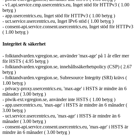
- v1.api.service.cmp.usercentrics.eu, Inget stöd för HTTPv3 ( 1.00
betyg )
- app.usercentrics.eu, Inget stöd för HTTPv3 ( 1.00 betyg )
- uct.service.usercentrics.eu, Inget IPv6 stöd ( 1.00 betyg )
- consent-api.service.consent.usercentrics.eu, Inget stöd för HTTPv3
( 1.00 betyg )
Integritet & säkerhet
- folktandvarden.vgregion.se, använder 'max-age' på 1 år eller mer
för HSTS ( 4.95 betyg )
- folktandvarden.vgregion.se, innehållssäkerhetspolicy (CSP) ( 2.67
betyg )
- folktandvarden.vgregion.se, Subresource Integrity (SRI) krävs (
1.00 betyg )
- privacy-proxy.usercentrics.eu, 'max-age' i HSTS är mindre än 6
månader ( 3.00 betyg )
- piwik-ext.vgregion.se, använder inte HSTS ( 1.00 betyg )
- app.usercentrics.eu, 'max-age' i HSTS är mindre än 6 månader (
3.00 betyg )
- uct.service.usercentrics.eu, 'max-age' i HSTS är mindre än 6
månader ( 3.00 betyg )
- consent-api.service.consent.usercentrics.eu, 'max-age' i HSTS är
mindre än 6 månader ( 3.00 betyg )