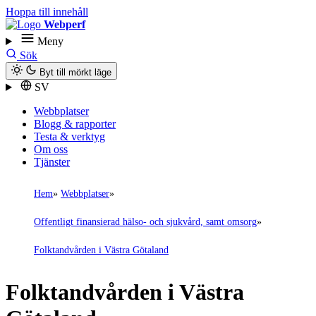
Hoppa till innehåll
Webperf
Meny
Sök
Byt till mörkt läge
SV
Webbplatser
Blogg & rapporter
Testa & verktyg
Om oss
Tjänster
Hem
Webbplatser
Offentligt finansierad hälso- och sjukvård, samt omsorg
Folktandvården i Västra Götaland
Folktandvården i Västra