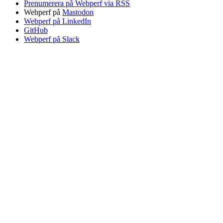
Prenumerera på Webperf via RSS
Webperf på
Mastodon
Webperf på LinkedIn
GitHub
Webperf på Slack