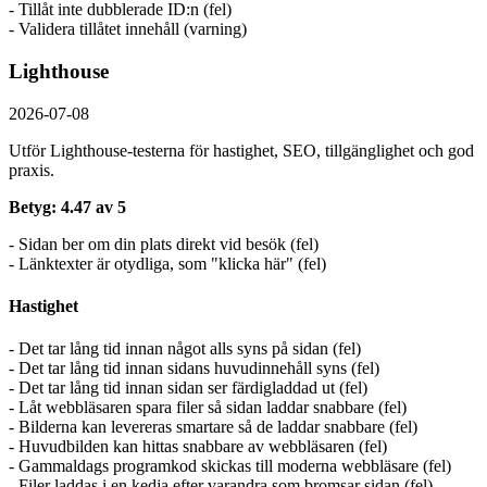
- Tillåt inte dubblerade ID:n (fel)
- Validera tillåtet innehåll (varning)
Lighthouse
2026-07-08
Utför Lighthouse-testerna för hastighet, SEO, tillgänglighet och god
praxis.
Betyg: 4.47 av 5
- Sidan ber om din plats direkt vid besök (fel)
- Länktexter är otydliga, som "klicka här" (fel)
Hastighet
- Det tar lång tid innan något alls syns på sidan (fel)
- Det tar lång tid innan sidans huvudinnehåll syns (fel)
- Det tar lång tid innan sidan ser färdigladdad ut (fel)
- Låt webbläsaren spara filer så sidan laddar snabbare (fel)
- Bilderna kan levereras smartare så de laddar snabbare (fel)
- Huvudbilden kan hittas snabbare av webbläsaren (fel)
- Gammaldags programkod skickas till moderna webbläsare (fel)
- Filer laddas i en kedja efter varandra som bromsar sidan (fel)