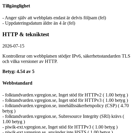
Tillgänglighet
- Anger själv att webbplats endast är delvis följsam (fel)
- Uppdateringsdatum äldre än 4 år (fel)
HTTP & tekniktest
2026-07-15
Kontrollerar om webbplatsen stödjer IPv6, säkerhets­standarden TLS
och vilka versioner av HTTP.
Betyg: 4.54 av 5
Webbstandard
- folktandvarden.vgregion.se, Inget stöd för HTTPv2 ( 1.00 betyg )
- folktandvarden.vgregion.se, Inget stöd för HTTPv3 ( 1.00 betyg )
- folktandvarden.vgregion.se, innehållssäkerhetspolicy (CSP) ( 4.70
betyg )
- folktandvarden.vgregion.se, Subresource Integrity (SRI) krävs (
1.00 betyg )
- piwik-ext.vgregion.se, Inget stöd för HTTPv3 ( 1.00 betyg )
- piwik-ext.vgregion.se, använder inte HSTS ( 1.00 betyg )