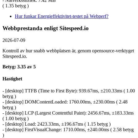
- Nätverksstorlek: 7.42 MB
( 1.35 betyg )
Hur funkar Energieffektivitet-testet på Webperf?
Webbprestanda enligt Sitespeed.io
2026-07-09
Kontroll av hur snabb webbplatsen är, genom opensource-verktyget
Sitespeed.io.
Betyg: 3.35 av 5
Hastighet
- [desktop] TTFB (Time to First Byte): 939.67ms, ±210.33ms ( 1.00
betyg )
- [desktop] DOMContentLoaded: 1760.00ms, ±230.00ms ( 2.48
betyg )
- [desktop] LCP (Largest Contentful Paint): 2456.67ms, ±183.33ms
( 1.00 betyg )
- [desktop] Load: 2423.33ms, ±196.67ms ( 1.15 betyg )
- [desktop] FirstVisualChange: 1710.00ms, ±240.00ms ( 2.58 betyg
)