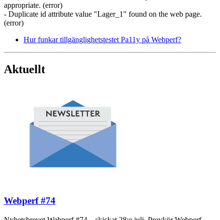
appropriate. (error)
- Duplicate id attribute value "Lager_1" found on the web page.
(error)
Hur funkar tillgänglighetstestet Pa11y på Webperf?
Aktuellt
Webperf #74
Nyhetsbrevet Webperf #74 – skickat 28:e juli. Provkör Webperf-