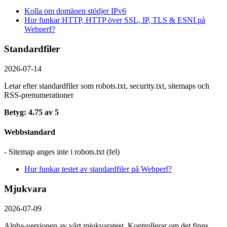
Kolla om domänen stödjer IPv6
Hur funkar HTTP, HTTP över SSL, IP, TLS & ESNI på
Webperf?
Standardfiler
2026-07-14
Letar efter standardfiler som robots.txt, security.txt, sitemaps och
RSS-prenumerationer
Betyg: 4.75 av 5
Webbstandard
- Sitemap anges inte i robots.txt (fel)
Hur funkar testet av standardfiler på Webperf?
Mjukvara
2026-07-09
Alpha-versionen av vårt mjukvaratest. Kontrollerar om det finns