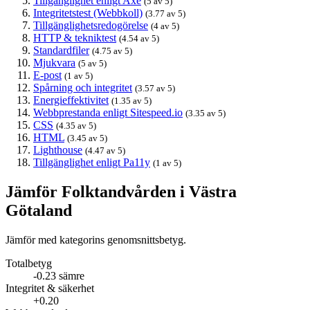
Tillgänglighet enligt Axe
(5 av 5)
Integritetstest (Webbkoll)
(3.77 av 5)
Tillgänglighetsredogörelse
(4 av 5)
HTTP & tekniktest
(4.54 av 5)
Standardfiler
(4.75 av 5)
Mjukvara
(5 av 5)
E-post
(1 av 5)
Spårning och integritet
(3.57 av 5)
Energieffektivitet
(1.35 av 5)
Webbprestanda enligt Sitespeed.io
(3.35 av 5)
CSS
(4.35 av 5)
HTML
(3.45 av 5)
Lighthouse
(4.47 av 5)
Tillgänglighet enligt Pa11y
(1 av 5)
Jämför Folktandvården i Västra
Götaland
Jämför med kategorins genomsnittsbetyg.
Totalbetyg
-0.23 sämre
Integritet & säkerhet
+0.20