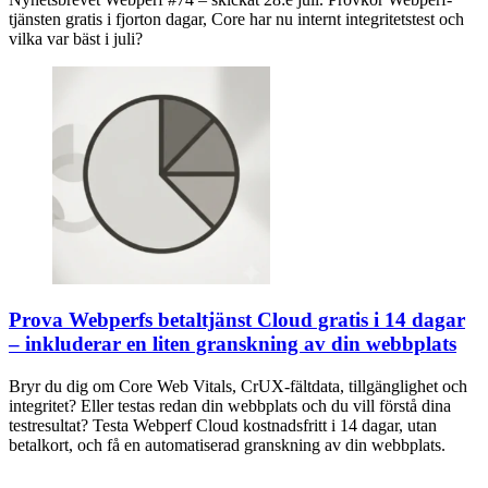
tjänsten gratis i fjorton dagar, Core har nu internt integritetstest och
vilka var bäst i juli?
Prova Webperfs betaltjänst Cloud gratis i 14 dagar
– inkluderar en liten granskning av din webbplats
Bryr du dig om Core Web Vitals, CrUX-fältdata, tillgänglighet och
integritet? Eller testas redan din webbplats och du vill förstå dina
testresultat? Testa Webperf Cloud kostnadsfritt i 14 dagar, utan
betalkort, och få en automatiserad granskning av din webbplats.