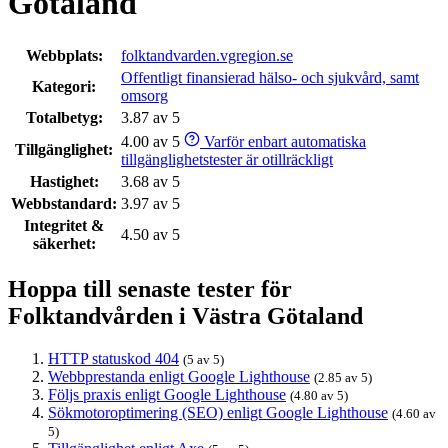
Götaland
Webbplats:
folktandvarden.vgregion.se
Offentligt finansierad hälso- och sjukvård, samt
Kategori:
omsorg
Totalbetyg:
3.87 av 5
4.00 av 5
Varför enbart automatiska
Tillgänglighet:
tillgänglighetstester är otillräckligt
Hastighet:
3.68 av 5
Webbstandard:
3.97 av 5
Integritet &
4.50 av 5
säkerhet:
Hoppa till senaste tester för
Folktandvården i Västra Götaland
HTTP statuskod 404
(5 av 5)
Webbprestanda enligt Google Lighthouse
(2.85 av 5)
Följs praxis enligt Google Lighthouse
(4.80 av 5)
Sökmotoroptimering (SEO) enligt Google Lighthouse
(4.60 av
5)