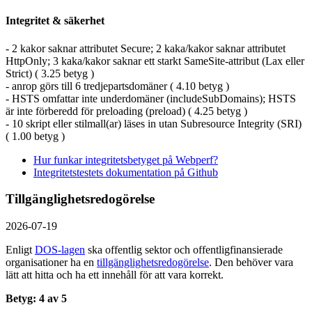
Integritet & säkerhet
- 2 kakor saknar attributet Secure; 2 kaka/kakor saknar attributet
HttpOnly; 3 kaka/kakor saknar ett starkt SameSite-attribut (Lax eller
Strict) ( 3.25 betyg )
- anrop görs till 6 tredjepartsdomäner ( 4.10 betyg )
- HSTS omfattar inte underdomäner (includeSubDomains); HSTS
är inte förberedd för preloading (preload) ( 4.25 betyg )
- 10 skript eller stilmall(ar) läses in utan Subresource Integrity (SRI)
( 1.00 betyg )
Hur funkar integritetsbetyget på Webperf?
Integritetstestets dokumentation på Github
Tillgänglighetsredogörelse
2026-07-19
Enligt
DOS-lagen
ska offentlig sektor och offentlig­finansierade
organisationer ha en
tillgänglighets­redogörelse
. Den behöver vara
lätt att hitta och ha ett innehåll för att vara korrekt.
Betyg: 4 av 5