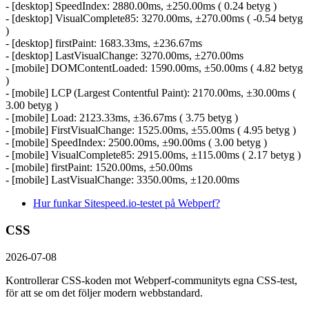
- [desktop] SpeedIndex: 2880.00ms, ±250.00ms ( 0.24 betyg )
- [desktop] VisualComplete85: 3270.00ms, ±270.00ms ( -0.54 betyg
)
- [desktop] firstPaint: 1683.33ms, ±236.67ms
- [desktop] LastVisualChange: 3270.00ms, ±270.00ms
- [mobile] DOMContentLoaded: 1590.00ms, ±50.00ms ( 4.82 betyg
)
- [mobile] LCP (Largest Contentful Paint): 2170.00ms, ±30.00ms (
3.00 betyg )
- [mobile] Load: 2123.33ms, ±36.67ms ( 3.75 betyg )
- [mobile] FirstVisualChange: 1525.00ms, ±55.00ms ( 4.95 betyg )
- [mobile] SpeedIndex: 2500.00ms, ±90.00ms ( 3.00 betyg )
- [mobile] VisualComplete85: 2915.00ms, ±115.00ms ( 2.17 betyg )
- [mobile] firstPaint: 1520.00ms, ±50.00ms
- [mobile] LastVisualChange: 3350.00ms, ±120.00ms
Hur funkar Sitespeed.io-testet på Webperf?
CSS
2026-07-08
Kontrollerar CSS-koden mot Webperf-communityts egna CSS-test,
för att se om det följer modern webbstandard.