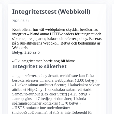
Integritetstest (Webbkoll)
2026-07-21
Kontrollerar hur väl webbplatsen skyddar besökarnas
integritet – bland annat HTTP-headers för integritet och
säkerhet, tredjeparter, kakor och referrer-policy. Baseras
på 5 juli-stiftelsens Webbkoll. Betyg och bedömning är
Webperfs.
Betyg: 3.20 av 5
- Ok integritet men borde nog bli bättre.
Integritet & säkerhet
- ingen referrer-policy är satt, webbläsare kan läcka
besökta adresser till andra webbplatser ( 3.00 betyg )
- 1 kakor saknar attributet Secure; 1 kaka/kakor saknar
attributet HttpOnly; 1 kaka/kakor saknar ett starkt
SameSite-attribut (Lax eller Strict) ( 4.25 betyg )
- anrop görs till 7 tredjepartsdomäner; 1 kända
spårningsdomäner kontaktas ( 1.70 betyg )
- HSTS omfattar inte underdomäner
(includeSubDomains); HSTS är inte förberedd för