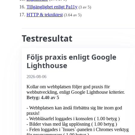
Tillgänglighet enligt Pa11y
(3 av 5)
HTTP & tekniktest
(3.64 av 5)
Testresultat
Följs praxis enligt Google
Lighthouse
2026-08-06
Kollar om webbplatsen följer god praxis för
webbutveckling, enligt Google Lighthouse kriterier.
Betyg: 4.40 av 5
- Webbplatsen kan ändå förbättra sig lite inom god
praxis!
- Webbläsarfel loggades i konsolen ( 1.00 betyg )
- Bilder visas med låg upplösning ( 1.00 betyg )
- Felen loggades i `Issues`-panelen i Chromes verktyg
för programmerare ( 1.00 betyg )