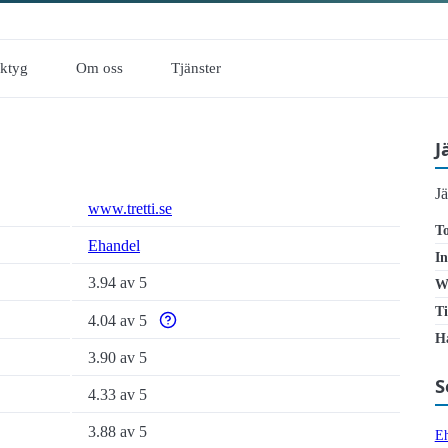
rktyg
Om oss
Tjänster
J
J
www.tretti.se
To
Ehandel
In
3.94 av 5
W
Ti
4.04 av 5
Varför enbart automatiska tillgänglighetstester ä
Ha
3.90 av 5
S
4.33 av 5
3.88 av 5
Eh