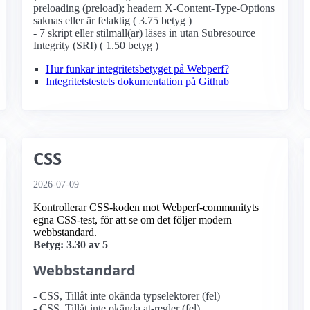
preloading (preload); headern X-Content-Type-Options
saknas eller är felaktig ( 3.75 betyg )
- 7 skript eller stilmall(ar) läses in utan Subresource
Integrity (SRI) ( 1.50 betyg )
Hur funkar integritetsbetyget på Webperf?
Integritetstestets dokumentation på Github
CSS
2026-07-09
Kontrollerar CSS-koden mot Webperf-communityts
egna CSS-test, för att se om det följer modern
webbstandard.
Betyg: 3.30 av 5
Webbstandard
- CSS, Tillåt inte okända typselektorer (fel)
- CSS, Tillåt inte okända at-regler (fel)