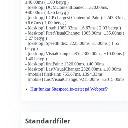
±40.00ms ( 1.00 betyg )
- [desktop] DOMContentLoaded: 1320.00ms,
±40.00ms ( 3.36 betyg )
- [desktop] LCP (Largest Contentful Paint): 2243.33ms,
±6.67ms ( 1.00 betyg )
- [desktop] Load: 1983.33ms, ±6.67ms ( 2.03 betyg )
- [desktop] FirstVisualChange: 1365.00ms, ±35.00ms (
3.27 betyg )
- [desktop] SpeedIndex: 2225.00ms, ±5.00ms ( 1.55
betyg )
- [desktop] VisualComplete85: 2300.00ms, ±10.00ms (
1.40 betyg )
- [desktop] firstPaint: 1320.00ms, ±40.00ms
- [desktop] LastVisualChange: 2320.00ms, ±10.00ms
- [mobile] firstPaint: 755.67ms, ±394.33ms
- [mobile] LastVisualChange: 9215.00ms, ±2015.00ms
Hur funkar Sitespeed.io-testet på Webperf?
Standardfiler