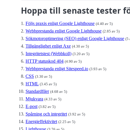
Hoppa till senaste tester fö
Följs praxis enligt Google Lighthouse
(4.40 av 5)
Webbprestanda enligt Google Lighthouse
(2.85 av 5)
Sökmotoroptimering (SEO) enligt Google Lighthouse
(5 
Tillgänglighet enligt Axe
(4.30 av 5)
Integritetstest (Webbkoll)
(3.20 av 5)
HTTP statuskod 404
(4.90 av 5)
Webbprestanda enligt Sitespeed.io
(3.93 av 5)
CSS
(3.30 av 5)
HTML
(3.45 av 5)
Standardfiler
(4.68 av 5)
Mjukvara
(4.33 av 5)
E-post
(3.82 av 5)
Spårning och integritet
(3.92 av 5)
Energieffektivitet
(2.25 av 5)
Lighthouse
(3.76 av 5)