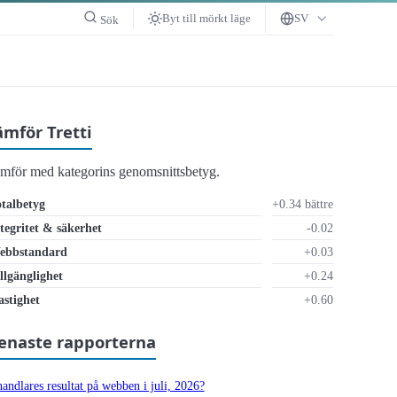
Byt till mörkt läge
SV
Sök
ämför Tretti
ämför med kategorins genomsnittsbetyg.
talbetyg
+0.34 bättre
tegritet & säkerhet
-0.02
ebbstandard
+0.03
llgänglighet
+0.24
r otillräckligt
stighet
+0.60
enaste rapporterna
andlares resultat på webben i juli, 2026?