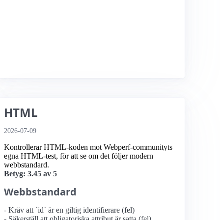
HTML
2026-07-09
Kontrollerar HTML-koden mot Webperf-communityts
egna HTML-test, för att se om det följer modern
webbstandard.
Betyg: 3.45 av 5
Webbstandard
- Kräv att `id` är en giltig identifierare (fel)
- Säkerställ att obligatoriska attribut är satta (fel)