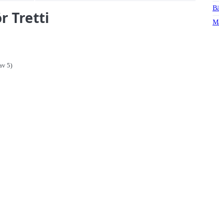
Bä
r Tretti
Ma
av 5)