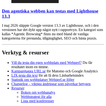
Den agentiska webben kan testas med Lighthouse
13.3
I maj 2026 släppte Google version 13.3 av Lighthouse, och i den
versionen har det dykt upp något nytt i rapportvyn. En kategori som
kallas *Agentic Browsing* finns nu med bland de vanliga
kategorierna för prestanda, tillgänglighet, SEO och bästa praxis.
Verktyg & resurser
Vill du testa din egen webbplats med Webperf?
Du får
resultatet inom en timme.
Kampanjtagga URL:ar
för Matomo och Google Analytics
LIX-testa din text
för att få dess Läsbarhetsindex
Statistik om webbplatser Webperf.se följer
Changelog – viktiga ändringar som påverkar betygen
Resurser
Boken om webbanalys
Webbstrategi för alla
Lista med konferenser