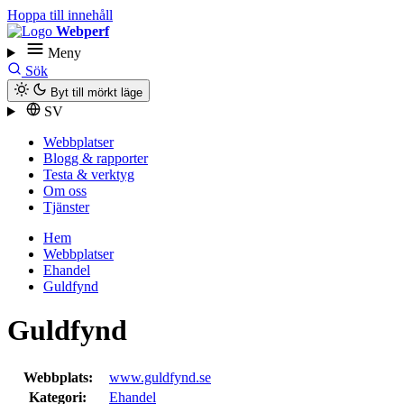
Hoppa till innehåll
Webperf
Meny
Sök
Byt till mörkt läge
SV
Webbplatser
Blogg & rapporter
Testa & verktyg
Om oss
Tjänster
Hem
Webbplatser
Ehandel
Guldfynd
Guldfynd
Webbplats:
www.guldfynd.se
Kategori:
Ehandel