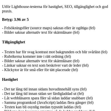
Utför Lighthouse-testerna för hastighet, SEO, tillgänglighet och god
praxis.
Betyg: 3.96 av 5
- Felsökningsfiler (source maps) saknas eller är ogiltiga (fel)
- Bilder saknar alternativ text för skärmläsare (fel)
Tillgänglighet
- Texten har för svag kontrast mot bakgrunden och blir svårläst (fel)
- Rubrikerna kommer inte i rätt ordning (fel)
- Bilder saknar alternativ text för skärmläsare (fel)
- Länkar saknar en text som beskriver vart de leder (fel)
- Klickytor är för små eller för tätt placerade (fel)
Hastighet
- Det tar lång tid innan sidans huvudinnehåll syns (fel)
- Det tar lång tid innan sidan ser färdigladdad ut (fel)
- Låt webbläsaren spara filer så sidan laddar snabbare (fel)
- Samma programkod (JavaScript) laddas flera gånger (fel)
- Texten kan bli osynlig medan typsnitt laddas (fel)