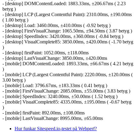
- [desktop] DOMContentLoaded: 1883.33ms, ±206.67ms ( 2.23
betyg )
- [desktop] LCP (Largest Contentful Paint): 2310.00ms, ±190.00ms
( 1.00 betyg )
- [desktop] Load: 3460.00ms, ±410.00ms ( -0.92 betyg )
- [desktop] FirstVisualChange: 1065.50ms, ±94.50ms ( 3.87 betyg )
- [desktop] SpeedIndex: 3420.00ms, ±360.00ms ( -0.84 betyg )
- [desktop] VisualComplete85: 3850.00ms, ±420.00ms ( -1.70 betyg
)
- [desktop] firstPaint: 1052.00ms, ±118.00ms
- [desktop] LastVisualChange: 3850.00ms, ±420.00ms
- [mobile] DOMContentLoaded: 1893.33ms, ±66.67ms ( 4.21 betyg
)
- [mobile] LCP (Largest Contentful Paint): 2220.00ms, ±120.00ms (
3.00 betyg )
- [mobile] Load: 3796.67ms, ±183.33ms ( 0.41 betyg )
- [mobile] FirstVisualChange: 2085.00ms, ±55.00ms ( 3.83 betyg )
- [mobile] SpeedIndex: 3240.00ms, ±50.00ms ( 1.52 betyg )
- [mobile] VisualComplete85: 4335.00ms, ±195.00ms ( -0.67 betyg
)
- [mobile] firstPaint: 892.00ms, ±108.00ms
- [mobile] LastVisualChange: 8995.00ms, ±65.00ms
Hur funkar Sitespeed.io-testet på Webperf?