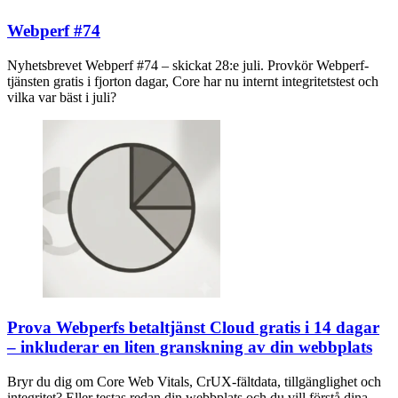
Webperf #74
Nyhetsbrevet Webperf #74 – skickat 28:e juli. Provkör Webperf-
tjänsten gratis i fjorton dagar, Core har nu internt integritetstest och
vilka var bäst i juli?
Prova Webperfs betaltjänst Cloud gratis i 14 dagar
– inkluderar en liten granskning av din webbplats
Bryr du dig om Core Web Vitals, CrUX-fältdata, tillgänglighet och
integritet? Eller testas redan din webbplats och du vill förstå dina