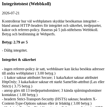
Integritetstest (Webbkoll)
2026-07-21
Kontrollerar hur väl webbplatsen skyddar besökarnas integritet –
bland annat HTTP-headers för integritet och säkerhet, tredjeparter,
kakor och referrer-policy. Baseras på 5 juli-stiftelsens Webbkoll.
Betyg och bedömning är Webperfs.
Betyg: 2.79 av 5
- Dålig integritet.
Integritet & säkerhet
- ingen referrer-policy är satt, webbläsare kan läcka besökta adresser
till andra webbplatser ( 3.00 betyg )
- 1 kakor saknar attributet Secure; 1 kaka/kakor saknar attributet
HttpOnly; 3 kaka/kakor saknar ett starkt SameSite-attribut (Lax eller
Strict) ( 3.75 betyg )
- anrop görs till 13 tredjepartsdomäner; 3 kända spårningsdomäner
kontaktas ( 1.00 betyg )
- headern Strict-Transport-Security (HSTS) saknas; headern X-
Content-Type-Options saknas eller är felaktig ( 3.00 betyg )