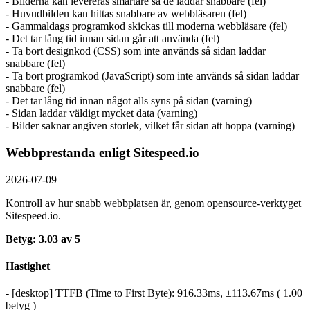
- Bilderna kan levereras smartare så de laddar snabbare (fel)
- Huvudbilden kan hittas snabbare av webbläsaren (fel)
- Gammaldags programkod skickas till moderna webbläsare (fel)
- Det tar lång tid innan sidan går att använda (fel)
- Ta bort designkod (CSS) som inte används så sidan laddar
snabbare (fel)
- Ta bort programkod (JavaScript) som inte används så sidan laddar
snabbare (fel)
- Det tar lång tid innan något alls syns på sidan (varning)
- Sidan laddar väldigt mycket data (varning)
- Bilder saknar angiven storlek, vilket får sidan att hoppa (varning)
Webbprestanda enligt Sitespeed.io
2026-07-09
Kontroll av hur snabb webbplatsen är, genom opensource-verktyget
Sitespeed.io.
Betyg: 3.03 av 5
Hastighet
- [desktop] TTFB (Time to First Byte): 916.33ms, ±113.67ms ( 1.00
betyg )