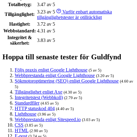
Totalbetyg:
3.47 av 5
3.23 av 5
Varför enbart automatiska
Tillgänglighet:
tillgänglighetstester är otillräckligt
Hastighet:
3.72 av 5
Webbstandard:
4.31 av 5
Integritet &
3.83 av 5
säkerhet:
Hoppa till senaste tester för Guldfynd
Följs praxis enligt Google Lighthouse
(5 av 5)
Webbprestanda enligt Google Lighthouse
(3.20 av 5)
Sökmotoroptimering (SEO) enligt Google Lighthouse
(4.60 av
5)
Tillgänglighet enligt Axe
(4.30 av 5)
Integritetstest (Webbkoll)
(2.79 av 5)
Standardfiler
(4.65 av 5)
HTTP statuskod 404
(4.40 av 5)
Lighthouse
(3.96 av 5)
Webbprestanda enligt Sitespeed.io
(3.03 av 5)
CSS
(3.85 av 5)
HTML
(2.90 av 5)
E-post
(3.74 av 5)