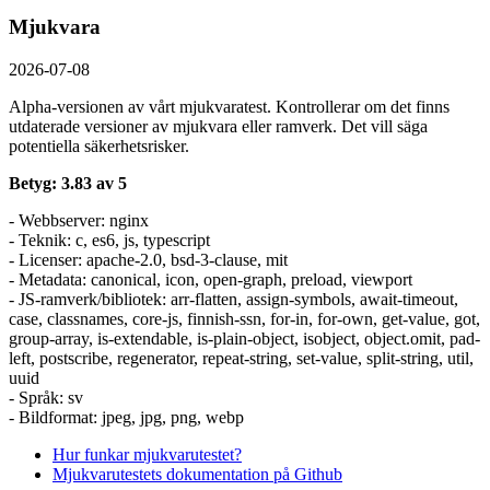
Mjukvara
2026-07-08
Alpha-versionen av vårt mjukvaratest. Kontrollerar om det finns
utdaterade versioner av mjukvara eller ramverk. Det vill säga
potentiella säkerhetsrisker.
Betyg: 3.83 av 5
- Webbserver: nginx
- Teknik: c, es6, js, typescript
- Licenser: apache-2.0, bsd-3-clause, mit
- Metadata: canonical, icon, open-graph, preload, viewport
- JS-ramverk/bibliotek: arr-flatten, assign-symbols, await-timeout,
case, classnames, core-js, finnish-ssn, for-in, for-own, get-value, got,
group-array, is-extendable, is-plain-object, isobject, object.omit, pad-
left, postscribe, regenerator, repeat-string, set-value, split-string, util,
uuid
- Språk: sv
- Bildformat: jpeg, jpg, png, webp
Hur funkar mjukvarutestet?
Mjukvarutestets dokumentation på Github