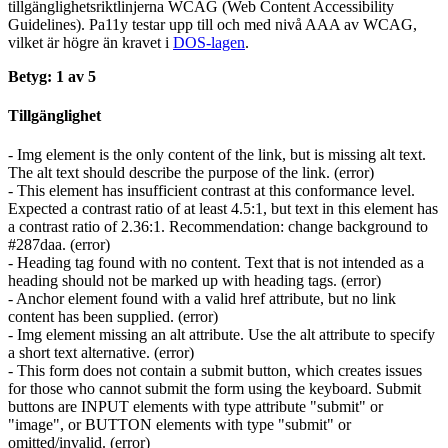
tillgänglighets­riktlinjerna WCAG (Web Content Accessibility
Guidelines). Pa11y testar upp till och med nivå AAA av WCAG,
vilket är högre än kravet i
DOS-lagen
.
Betyg: 1 av 5
Tillgänglighet
- Img element is the only content of the link, but is missing alt text.
The alt text should describe the purpose of the link. (error)
- This element has insufficient contrast at this conformance level.
Expected a contrast ratio of at least 4.5:1, but text in this element has
a contrast ratio of 2.36:1. Recommendation: change background to
#287daa. (error)
- Heading tag found with no content. Text that is not intended as a
heading should not be marked up with heading tags. (error)
- Anchor element found with a valid href attribute, but no link
content has been supplied. (error)
- Img element missing an alt attribute. Use the alt attribute to specify
a short text alternative. (error)
- This form does not contain a submit button, which creates issues
for those who cannot submit the form using the keyboard. Submit
buttons are INPUT elements with type attribute "submit" or
"image", or BUTTON elements with type "submit" or
omitted/invalid. (error)