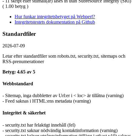
- 11 skript eller stilmall(ar) läses in utan Subresource Integrity (SRI)
( 1.00 betyg )
Hur funkar integritetsbetyget på Webperf?
Integritetstestets dokumentation på Github
Standardfiler
2026-07-09
Letar efter standardfiler som robots.txt, security.txt, sitemaps och
RSS-prenumerationer
Betyg: 4.65 av 5
Webbstandard
- Sitemap, inga dubbletter av Url:er i < loc> är tillåtna (varning)
- Feed saknas i HTML:ens metadata (varning)
Integritet & säkerhet
- security.txt har felaktigt innehåll (fel)
- security.txt saknar nödvändig kontaktinformation (varning)
- security.txt kräver utgångsinformation (tillägg i utkast v10) saknas