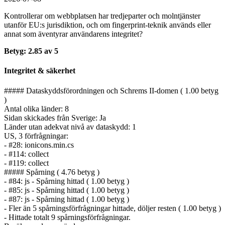
Kontrollerar om webbplatsen har tredjeparter och molntjänster
utanför EU:s jurisdiktion, och om fingerprint-teknik används eller
annat som äventyrar användarens integritet?
Betyg: 2.85 av 5
Integritet & säkerhet
##### Dataskyddsförordningen och Schrems II-domen ( 1.00 betyg
)
Antal olika länder: 8
Sidan skickades från Sverige: Ja
Länder utan adekvat nivå av dataskydd: 1
US, 3 förfrågningar:
- #28: ionicons.min.cs
- #114: collect
- #119: collect
##### Spårning ( 4.76 betyg )
- #84: js - Spårning hittad ( 1.00 betyg )
- #85: js - Spårning hittad ( 1.00 betyg )
- #87: js - Spårning hittad ( 1.00 betyg )
- Fler än 5 spårnings­förfrågningar hittade, döljer resten ( 1.00 betyg )
- Hittade totalt 9 spårnings­förfrågningar.