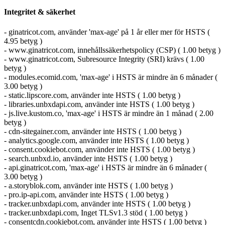
Integritet & säkerhet
- ginatricot.com, använder 'max-age' på 1 år eller mer för HSTS (
4.95 betyg )
- www.ginatricot.com, innehållssäkerhetspolicy (CSP) ( 1.00 betyg )
- www.ginatricot.com, Subresource Integrity (SRI) krävs ( 1.00
betyg )
- modules.ecomid.com, 'max-age' i HSTS är mindre än 6 månader (
3.00 betyg )
- static.lipscore.com, använder inte HSTS ( 1.00 betyg )
- libraries.unbxdapi.com, använder inte HSTS ( 1.00 betyg )
- js.live.kustom.co, 'max-age' i HSTS är mindre än 1 månad ( 2.00
betyg )
- cdn-sitegainer.com, använder inte HSTS ( 1.00 betyg )
- analytics.google.com, använder inte HSTS ( 1.00 betyg )
- consent.cookiebot.com, använder inte HSTS ( 1.00 betyg )
- search.unbxd.io, använder inte HSTS ( 1.00 betyg )
- api.ginatricot.com, 'max-age' i HSTS är mindre än 6 månader (
3.00 betyg )
- a.storyblok.com, använder inte HSTS ( 1.00 betyg )
- pro.ip-api.com, använder inte HSTS ( 1.00 betyg )
- tracker.unbxdapi.com, använder inte HSTS ( 1.00 betyg )
- tracker.unbxdapi.com, Inget TLSv1.3 stöd ( 1.00 betyg )
- consentcdn.cookiebot.com, använder inte HSTS ( 1.00 betyg )