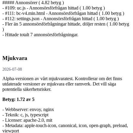
##### Annonsörer ( 4.82 betyg )
- #109: uc.js - Annonsörs­förfrågan hittad ( 1.00 betyg )
- #111: bc-v4.min.html - Annonsörs­förfrågan hittad ( 1.00 betyg )
- #112: settings.json - Annonsörs­förfrågan hittad ( 1.00 betyg )
- Fler än 5 annonsörs­förfrågningar hittade, döljer resten ( 1.00 betyg
)
- Hittade totalt 7 annonsörs­förfrågningar.
Mjukvara
2026-07-08
Alpha-versionen av vårt mjukvaratest. Kontrollerar om det finns
utdaterade versioner av mjukvara eller ramverk. Det vill säga
potentiella säkerhetsrisker.
Betyg: 1.72 av 5
- Webbserver: envoy, nginx
- Teknik: c, js, typescript
- Licenser: apache-2.0, mit
- Metadata: apple-touch-icon, canonical, icon, open-graph, preload,
viewport