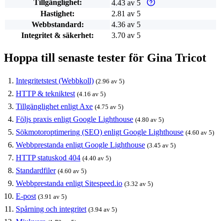
Tillgänglighet:
4.43 av 5
Varför enbart automatiska
Hastighet:
2.81 av 5
Webbstandard:
4.36 av 5
Integritet & säkerhet:
3.70 av 5
Hoppa till senaste tester för Gina Tricot
Integritetstest (Webbkoll)
(2.96 av 5)
HTTP & tekniktest
(4.16 av 5)
Tillgänglighet enligt Axe
(4.75 av 5)
Följs praxis enligt Google Lighthouse
(4.80 av 5)
Sökmotoroptimering (SEO) enligt Google Lighthouse
(4.60 av 5)
Webbprestanda enligt Google Lighthouse
(3.45 av 5)
HTTP statuskod 404
(4.40 av 5)
Standardfiler
(4.60 av 5)
Webbprestanda enligt Sitespeed.io
(3.32 av 5)
E-post
(3.91 av 5)
Spårning och integritet
(3.94 av 5)