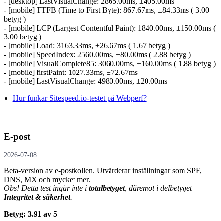
- [desktop] LastVisualChange: 2865.00ms, ±405.00ms
- [mobile] TTFB (Time to First Byte): 867.67ms, ±84.33ms ( 3.00
betyg )
- [mobile] LCP (Largest Contentful Paint): 1840.00ms, ±150.00ms (
3.00 betyg )
- [mobile] Load: 3163.33ms, ±26.67ms ( 1.67 betyg )
- [mobile] SpeedIndex: 2560.00ms, ±80.00ms ( 2.88 betyg )
- [mobile] VisualComplete85: 3060.00ms, ±160.00ms ( 1.88 betyg )
- [mobile] firstPaint: 1027.33ms, ±72.67ms
- [mobile] LastVisualChange: 4980.00ms, ±20.00ms
Hur funkar Sitespeed.io-testet på Webperf?
E-post
2026-07-08
Beta-version av e-postkollen. Utvärderar inställningar som SPF,
DNS, MX och mycket mer.
Obs! Detta test ingår inte i
totalbetyget
, däremot i delbetyget
Integritet & säkerhet
.
Betyg: 3.91 av 5