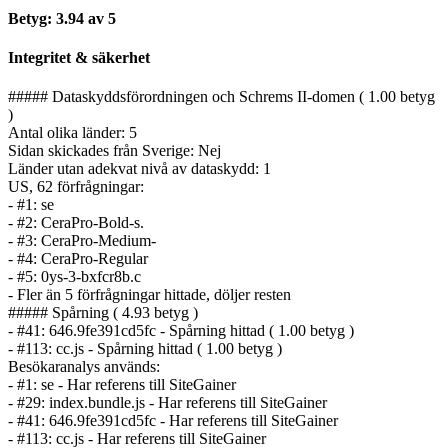
Betyg: 3.94 av 5
Integritet & säkerhet
##### Dataskyddsförordningen och Schrems II-domen ( 1.00 betyg
)
Antal olika länder: 5
Sidan skickades från Sverige: Nej
Länder utan adekvat nivå av dataskydd: 1
US, 62 förfrågningar:
- #1: se
- #2: CeraPro-Bold-s.
- #3: CeraPro-Medium-
- #4: CeraPro-Regular
- #5: 0ys-3-bxfcr8b.c
- Fler än 5 förfrågningar hittade, döljer resten
##### Spårning ( 4.93 betyg )
- #41: 646.9fe391cd5fc - Spårning hittad ( 1.00 betyg )
- #113: cc.js - Spårning hittad ( 1.00 betyg )
Besökaranalys används:
- #1: se - Har referens till SiteGainer
- #29: index.bundle.js - Har referens till SiteGainer
- #41: 646.9fe391cd5fc - Har referens till SiteGainer
- #113: cc.js - Har referens till SiteGainer