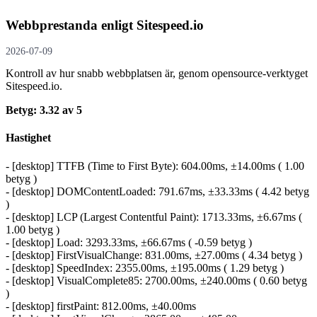
Webbprestanda enligt Sitespeed.io
2026-07-09
Kontroll av hur snabb webbplatsen är, genom opensource-verktyget
Sitespeed.io.
Betyg: 3.32 av 5
Hastighet
- [desktop] TTFB (Time to First Byte): 604.00ms, ±14.00ms ( 1.00
betyg )
- [desktop] DOMContentLoaded: 791.67ms, ±33.33ms ( 4.42 betyg
)
- [desktop] LCP (Largest Contentful Paint): 1713.33ms, ±6.67ms (
1.00 betyg )
- [desktop] Load: 3293.33ms, ±66.67ms ( -0.59 betyg )
- [desktop] FirstVisualChange: 831.00ms, ±27.00ms ( 4.34 betyg )
- [desktop] SpeedIndex: 2355.00ms, ±195.00ms ( 1.29 betyg )
- [desktop] VisualComplete85: 2700.00ms, ±240.00ms ( 0.60 betyg
)
- [desktop] firstPaint: 812.00ms, ±40.00ms