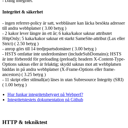
- Dålig integritet.
Integritet & säkerhet
- ingen referrer-policy är satt, webbläsare kan läcka besökta adresser
till andra webbplatser ( 3.00 betyg )
- 2 kakor lever längre än ett år; 6 kaka/kakor saknar attributet
HttpOnly; 5 kaka/kakor saknar ett starkt SameSite-attribut (Lax eller
Strict) ( 2.50 betyg )
- anrop görs till 14 tredjepartsdomäner ( 3.00 betyg )
- HSTS omfattar inte underdomäner (includeSubDomains); HSTS
är inte förberedd för preloading (preload); headern X-Content-Type-
Options saknas eller är felaktig; skydd saknas mot att webbplatsen
bäddas in på andra webbplatser (X-Frame-Options eller frame-
ancestors) ( 3.25 betyg )
- 11 skript eller stilmall(ar) läses in utan Subresource Integrity (SRI)
( 1.00 betyg )
Hur funkar integritetsbetyget på Webperf?
Integritetstestets dokumentation på Github
HTTP & tekniktest