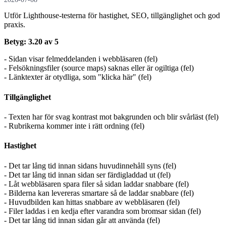
Utför Lighthouse-testerna för hastighet, SEO, tillgänglighet och god
praxis.
Betyg: 3.20 av 5
- Sidan visar felmeddelanden i webbläsaren (fel)
- Felsökningsfiler (source maps) saknas eller är ogiltiga (fel)
- Länktexter är otydliga, som "klicka här" (fel)
Tillgänglighet
- Texten har för svag kontrast mot bakgrunden och blir svårläst (fel)
- Rubrikerna kommer inte i rätt ordning (fel)
Hastighet
- Det tar lång tid innan sidans huvudinnehåll syns (fel)
- Det tar lång tid innan sidan ser färdigladdad ut (fel)
- Låt webbläsaren spara filer så sidan laddar snabbare (fel)
- Bilderna kan levereras smartare så de laddar snabbare (fel)
- Huvudbilden kan hittas snabbare av webbläsaren (fel)
- Filer laddas i en kedja efter varandra som bromsar sidan (fel)
- Det tar lång tid innan sidan går att använda (fel)