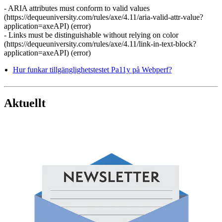
- ARIA attributes must conform to valid values
(https://dequeuniversity.com/rules/axe/4.11/aria-valid-attr-value?
application=axeAPI) (error)
- Links must be distinguishable without relying on color
(https://dequeuniversity.com/rules/axe/4.11/link-in-text-block?
application=axeAPI) (error)
Hur funkar tillgänglighetstestet Pa11y på Webperf?
Aktuellt