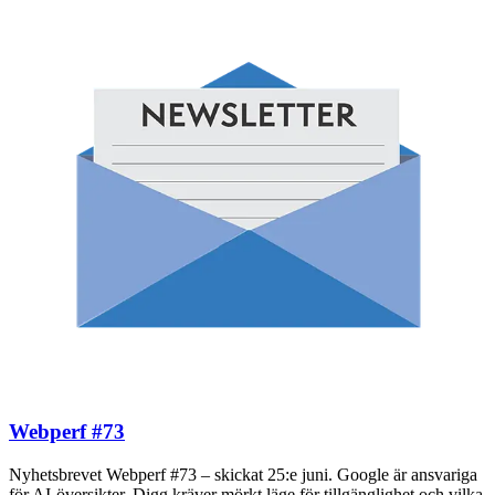
Webperf #73
Nyhetsbrevet Webperf #73 – skickat 25:e juni. Google är ansvariga
för AI-översikter, Digg kräver mörkt läge för tillgänglighet och vilka