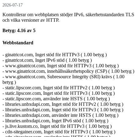
2026-07-17
Kontrollerar om webbplatsen stödjer IPv6, säkerhets­standarden TLS
och vilka versioner av HTTP.
Betyg: 4.16 av 5
Webbstandard
- ginatricot.com, Inget stöd för HTTPv3 ( 1.00 betyg )
- ginatricot.com, Inget IPv6 stöd ( 1.00 betyg )
- www.ginatricot.com, Inget stöd för HTTPv3 ( 1.00 betyg )
- www.ginatricot.com, innehållssäkerhetspolicy (CSP) ( 1.00 betyg )
- www.ginatricot.com, Subresource Integrity (SRI) krävs ( 1.00
betyg )
- static.lipscore.com, Inget stöd för HTTPv2 ( 1.00 betyg )
- static.lipscore.com, Inget stöd för HTTPv3 ( 1.00 betyg )
- static.lipscore.com, använder inte HSTS ( 1.00 betyg )
- libraries.unbxdapi.com, Inget stöd för HTTPv2 ( 1.00 betyg )
- libraries.unbxdapi.com, Inget stöd för HTTPv3 ( 1.00 betyg )
- libraries.unbxdapi.com, använder inte HSTS ( 1.00 betyg )
- libraries.unbxdapi.com, Inget IPv6 stöd ( 1.00 betyg )
- js.live.kustom.co, Inget stöd för HTTPv3 ( 1.00 betyg )
- cdn-sitegainer.com, Inget stöd för HTTPv3 ( 1.00 betyg )