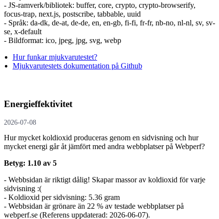
- JS-ramverk/bibliotek: buffer, core, crypto, crypto-browserify,
focus-trap, next.js, postscribe, tabbable, uuid
- Språk: da-dk, de-at, de-de, en, en-gb, fi-fi, fr-fr, nb-no, nl-nl, sv, sv-
se, x-default
- Bildformat: ico, jpeg, jpg, svg, webp
Hur funkar mjukvarutestet?
Mjukvarutestets dokumentation på Github
Energieffektivitet
2026-07-08
Hur mycket koldioxid produceras genom en sidvisning och hur
mycket energi går åt jämfört med andra webbplatser på Webperf?
Betyg: 1.10 av 5
- Webbsidan är riktigt dålig! Skapar massor av koldioxid för varje
sidvisning :(
- Koldioxid per sidvisning: 5.36 gram
- Webbsidan är grönare än 22 % av testade webbplatser på
webperf.se (Referens uppdaterad: 2026-06-07).