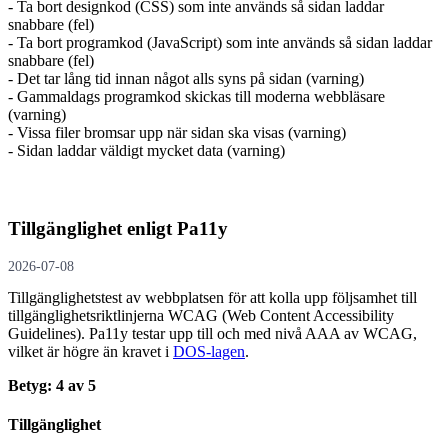
- Ta bort designkod (CSS) som inte används så sidan laddar
snabbare (fel)
- Ta bort programkod (JavaScript) som inte används så sidan laddar
snabbare (fel)
- Det tar lång tid innan något alls syns på sidan (varning)
- Gammaldags programkod skickas till moderna webbläsare
(varning)
- Vissa filer bromsar upp när sidan ska visas (varning)
- Sidan laddar väldigt mycket data (varning)
Tillgänglighet enligt Pa11y
2026-07-08
Tillgänglighetstest av webbplatsen för att kolla upp följsamhet till
tillgänglighets­riktlinjerna WCAG (Web Content Accessibility
Guidelines). Pa11y testar upp till och med nivå AAA av WCAG,
vilket är högre än kravet i
DOS-lagen
.
Betyg: 4 av 5
Tillgänglighet