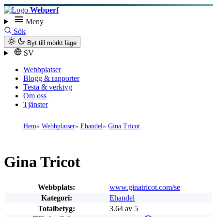
Webperf
Meny
Sök
Byt till mörkt läge
SV
Webbplatser
Blogg & rapporter
Testa & verktyg
Om oss
Tjänster
Hem
Webbplatser
Ehandel
Gina Tricot
Gina Tricot
Webbplats:
www.ginatricot.com/se
Kategori:
Ehandel
Totalbetyg:
3.64 av 5