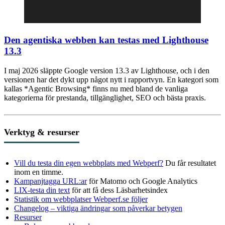
Den agentiska webben kan testas med Lighthouse
13.3
I maj 2026 släppte Google version 13.3 av Lighthouse, och i den
versionen har det dykt upp något nytt i rapportvyn. En kategori som
kallas *Agentic Browsing* finns nu med bland de vanliga
kategorierna för prestanda, tillgänglighet, SEO och bästa praxis.
Verktyg & resurser
Vill du testa din egen webbplats med Webperf?
Du får resultatet
inom en timme.
Kampanjtagga URL:ar
för Matomo och Google Analytics
LIX-testa din text
för att få dess Läsbarhetsindex
Statistik om webbplatser Webperf.se följer
Changelog – viktiga ändringar som påverkar betygen
Resurser