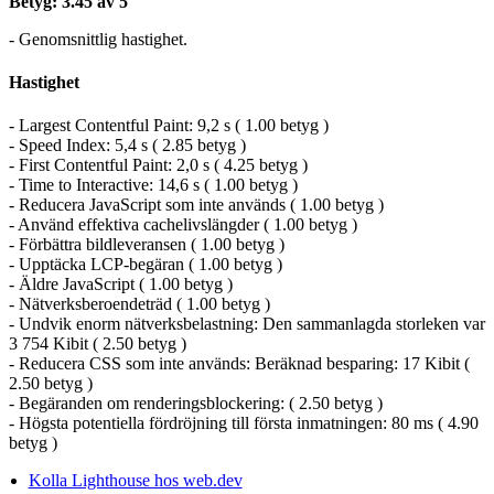
Betyg: 3.45 av 5
- Genomsnittlig hastighet.
Hastighet
- Largest Contentful Paint: 9,2 s ( 1.00 betyg )
- Speed Index: 5,4 s ( 2.85 betyg )
- First Contentful Paint: 2,0 s ( 4.25 betyg )
- Time to Interactive: 14,6 s ( 1.00 betyg )
- Reducera JavaScript som inte används ( 1.00 betyg )
- Använd effektiva cachelivslängder ( 1.00 betyg )
- Förbättra bildleveransen ( 1.00 betyg )
- Upptäcka LCP-begäran ( 1.00 betyg )
- Äldre JavaScript ( 1.00 betyg )
- Nätverksberoendeträd ( 1.00 betyg )
- Undvik enorm nätverksbelastning: Den sammanlagda storleken var
3 754 Kibit ( 2.50 betyg )
- Reducera CSS som inte används: Beräknad besparing: 17 Kibit (
2.50 betyg )
- Begäranden om renderingsblockering: ( 2.50 betyg )
- Högsta potentiella fördröjning till första inmatningen: 80 ms ( 4.90
betyg )
Kolla Lighthouse hos web.dev