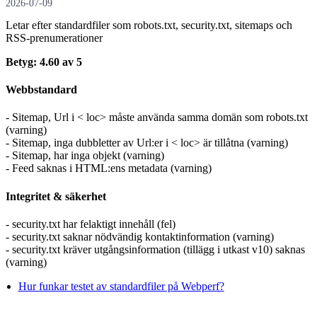
2026-07-09
Letar efter standardfiler som robots.txt, security.txt, sitemaps och
RSS-prenumerationer
Betyg: 4.60 av 5
Webbstandard
- Sitemap, Url i < loc> måste använda samma domän som robots.txt
(varning)
- Sitemap, inga dubbletter av Url:er i < loc> är tillåtna (varning)
- Sitemap, har inga objekt (varning)
- Feed saknas i HTML:ens metadata (varning)
Integritet & säkerhet
- security.txt har felaktigt innehåll (fel)
- security.txt saknar nödvändig kontaktinformation (varning)
- security.txt kräver utgångsinformation (tillägg i utkast v10) saknas
(varning)
Hur funkar testet av standardfiler på Webperf?