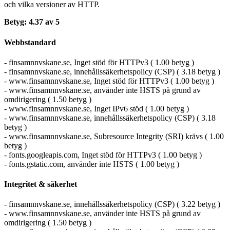
och vilka versioner av HTTP.
Betyg: 4.37 av 5
Webbstandard
- finsamnnvskane.se, Inget stöd för HTTPv3 ( 1.00 betyg )
- finsamnnvskane.se, innehållssäkerhetspolicy (CSP) ( 3.18 betyg )
- www.finsamnnvskane.se, Inget stöd för HTTPv3 ( 1.00 betyg )
- www.finsamnnvskane.se, använder inte HSTS på grund av
omdirigering ( 1.50 betyg )
- www.finsamnnvskane.se, Inget IPv6 stöd ( 1.00 betyg )
- www.finsamnnvskane.se, innehållssäkerhetspolicy (CSP) ( 3.18
betyg )
- www.finsamnnvskane.se, Subresource Integrity (SRI) krävs ( 1.00
betyg )
- fonts.googleapis.com, Inget stöd för HTTPv3 ( 1.00 betyg )
- fonts.gstatic.com, använder inte HSTS ( 1.00 betyg )
Integritet & säkerhet
- finsamnnvskane.se, innehållssäkerhetspolicy (CSP) ( 3.22 betyg )
- www.finsamnnvskane.se, använder inte HSTS på grund av
omdirigering ( 1.50 betyg )