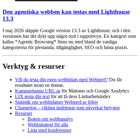
Den agentiska webben kan testas med Lighthouse
13.3
I maj 2026 släppte Google version 13.3 av Lighthouse, och i den
versionen har det dykt upp något nytt i rapportvyn. En kategori som
kallas *Agentic Browsing* finns nu med bland de vanliga
kategorierna för prestanda, tillgänglighet, SEO och bästa praxis.
Verktyg & resurser
Vill du testa din egen webbplats med Webperf?
Du får
resultatet inom en timme.
Kampanjtagga URL:ar
för Matomo och Google Analytics
LIX-testa din text
för att få dess Läsbarhetsindex
Statistik om webbplatser Webperf.se följer
Changelog – viktiga ändringar som påverkar betygen
Resurser
Boken om webbanalys
Webbstrategi för alla
Lista med konferenser