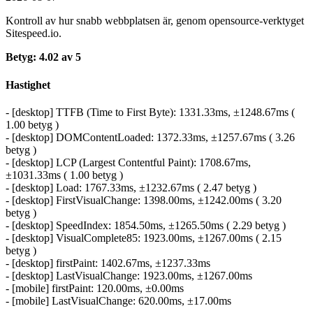
Kontroll av hur snabb webbplatsen är, genom opensource-verktyget
Sitespeed.io.
Betyg: 4.02 av 5
Hastighet
- [desktop] TTFB (Time to First Byte): 1331.33ms, ±1248.67ms (
1.00 betyg )
- [desktop] DOMContentLoaded: 1372.33ms, ±1257.67ms ( 3.26
betyg )
- [desktop] LCP (Largest Contentful Paint): 1708.67ms,
±1031.33ms ( 1.00 betyg )
- [desktop] Load: 1767.33ms, ±1232.67ms ( 2.47 betyg )
- [desktop] FirstVisualChange: 1398.00ms, ±1242.00ms ( 3.20
betyg )
- [desktop] SpeedIndex: 1854.50ms, ±1265.50ms ( 2.29 betyg )
- [desktop] VisualComplete85: 1923.00ms, ±1267.00ms ( 2.15
betyg )
- [desktop] firstPaint: 1402.67ms, ±1237.33ms
- [desktop] LastVisualChange: 1923.00ms, ±1267.00ms
- [mobile] firstPaint: 120.00ms, ±0.00ms
- [mobile] LastVisualChange: 620.00ms, ±17.00ms