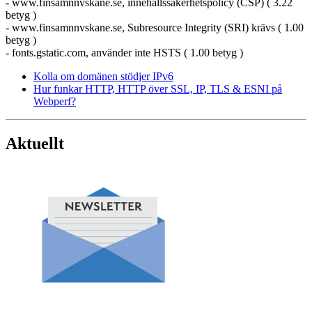
- www.finsamnnvskane.se, innehållssäkerhetspolicy (CSP) ( 3.22
betyg )
- www.finsamnnvskane.se, Subresource Integrity (SRI) krävs ( 1.00
betyg )
- fonts.gstatic.com, använder inte HSTS ( 1.00 betyg )
Kolla om domänen stödjer IPv6
Hur funkar HTTP, HTTP över SSL, IP, TLS & ESNI på
Webperf?
Aktuellt