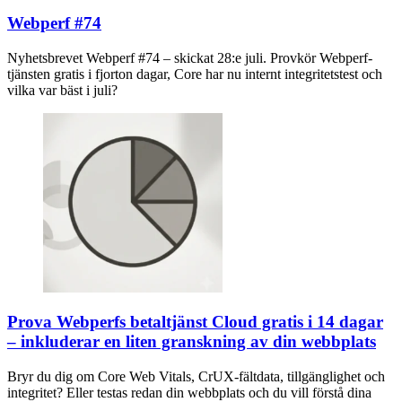
Webperf #74
Nyhetsbrevet Webperf #74 – skickat 28:e juli. Provkör Webperf-
tjänsten gratis i fjorton dagar, Core har nu internt integritetstest och
vilka var bäst i juli?
Prova Webperfs betaltjänst Cloud gratis i 14 dagar
– inkluderar en liten granskning av din webbplats
Bryr du dig om Core Web Vitals, CrUX-fältdata, tillgänglighet och
integritet? Eller testas redan din webbplats och du vill förstå dina