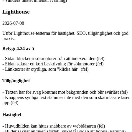
- Validera tillåtet innehåll (varning)
Lighthouse
2026-07-08
Utför Lighthouse-testerna för hastighet, SEO, tillgänglighet och god
praxis.
Betyg: 4.24 av 5
- Sidan blockerar sökmotorer från att indexera den (fel)
- Sidan saknar en kort beskrivning för sökmotorer (fel)
- Länktexter är otydliga, som "klicka här" (fel)
Tillgänglighet
- Texten har för svag kontrast mot bakgrunden och blir svårläst (fel)
- Knappens synliga text stämmer inte med den som skärmläsare läser
upp (fel)
Hastighet
- Huvudbilden kan hittas snabbare av webbläsaren (fel)
- Bilder saknar angiven storlek, vilket får sidan att hoppa (varning)