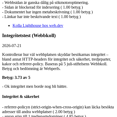
- Webbsidan är ganska dålig på sökmotoroptimering.
- Sidan är blockerad för indexering ( 1.00 betyg )
- Dokumentet har ingen metabeskrivning ( 1.00 betyg )
- Länkar har inte beskrivande text ( 1.00 betyg )
Kolla Lighthouse hos web.dev
Integritetstest (Webbkoll)
2026-07-21
Kontrollerar hur väl webbplatsen skyddar besökarnas integritet –
bland annat HTTP-headers för integritet och säkerhet, tredjeparter,
kakor och referrer-policy. Baseras på 5 juli-stiftelsens Webbkoll.
Betyg och bedömning är Webperfs.
Betyg: 3.73 av 5
- Ok integritet men borde nog bli bättre.
Integritet & säkerhet
- referrer-policyn (strict-origin-when-cross-origin) kan läcka besökta
adresser till andra webbplatser ( 2.00 betyg )
- anrop görs till 1 tredjepartsdomäner ( 4.85 betyg )