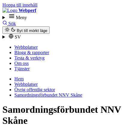
Hoppa till innehåll
Webperf
Meny
Sök
Byt till mörkt läge
SV
Webbplatser
Blogg & rapporter
Testa & verktyg
Om oss
Tjänster
Hem
Webbplatser
Övrig offentlig sektor
Samordningsförbundet NNV Skåne
Samordningsförbundet NNV
Skåne