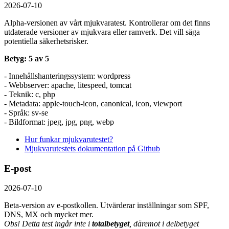
2026-07-10
Alpha-versionen av vårt mjukvaratest. Kontrollerar om det finns
utdaterade versioner av mjukvara eller ramverk. Det vill säga
potentiella säkerhetsrisker.
Betyg: 5 av 5
- Innehållshanteringssystem: wordpress
- Webbserver: apache, litespeed, tomcat
- Teknik: c, php
- Metadata: apple-touch-icon, canonical, icon, viewport
- Språk: sv-se
- Bildformat: jpeg, jpg, png, webp
Hur funkar mjukvarutestet?
Mjukvarutestets dokumentation på Github
E-post
2026-07-10
Beta-version av e-postkollen. Utvärderar inställningar som SPF,
DNS, MX och mycket mer.
Obs! Detta test ingår inte i
totalbetyget
, däremot i delbetyget