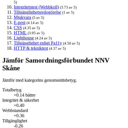
5)
Integritetstest (Webbkoll)
(3.73 av 5)
Tillgänglighetsredogörelse
(1 av 5)
Mjukvara
(5 av 5)
E-post
(4.14 av 5)
CSS
(4.35 av 5)
HTML
(3.95 av 5)
Lighthouse
(4.24 av 5)
Tillgänglighet enligt Pa11y
(4.50 av 5)
HTTP & tekniktest
(4.37 av 5)
Jämför Samordningsförbundet NNV
Skåne
Jämför med kategorins genomsnittsbetyg.
Totalbetyg
+0.14 bättre
Integritet & säkerhet
+0.40
Webbstandard
+0.36
Tillgänglighet
-0.26