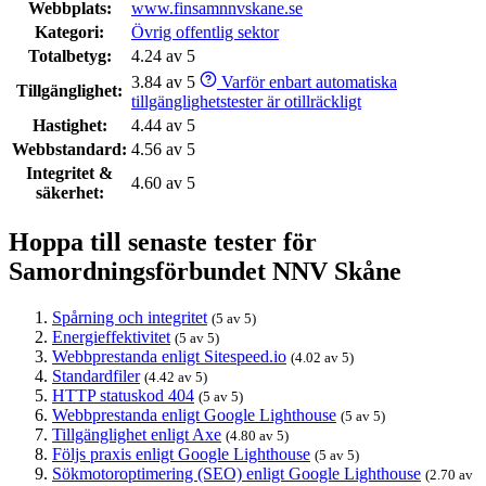
Webbplats:
www.finsamnnvskane.se
Kategori:
Övrig offentlig sektor
Totalbetyg:
4.24 av 5
3.84 av 5
Varför enbart automatiska
Tillgänglighet:
tillgänglighetstester är otillräckligt
Hastighet:
4.44 av 5
Webbstandard:
4.56 av 5
Integritet &
4.60 av 5
säkerhet:
Hoppa till senaste tester för
Samordningsförbundet NNV Skåne
Spårning och integritet
(5 av 5)
Energieffektivitet
(5 av 5)
Webbprestanda enligt Sitespeed.io
(4.02 av 5)
Standardfiler
(4.42 av 5)
HTTP statuskod 404
(5 av 5)
Webbprestanda enligt Google Lighthouse
(5 av 5)
Tillgänglighet enligt Axe
(4.80 av 5)
Följs praxis enligt Google Lighthouse
(5 av 5)
Sökmotoroptimering (SEO) enligt Google Lighthouse
(2.70 av