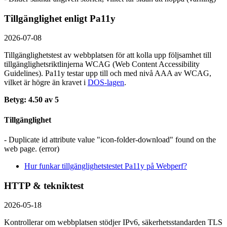
Tillgänglighet enligt Pa11y
2026-07-08
Tillgänglighetstest av webbplatsen för att kolla upp följsamhet till
tillgänglighets­riktlinjerna WCAG (Web Content Accessibility
Guidelines). Pa11y testar upp till och med nivå AAA av WCAG,
vilket är högre än kravet i
DOS-lagen
.
Betyg: 4.50 av 5
Tillgänglighet
- Duplicate id attribute value "icon-folder-download" found on the
web page. (error)
Hur funkar tillgänglighetstestet Pa11y på Webperf?
HTTP & tekniktest
2026-05-18
Kontrollerar om webbplatsen stödjer IPv6, säkerhets­standarden TLS