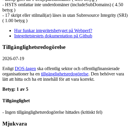
- HSTS omfattar inte underdomäner (includeSubDomains) ( 4.50
betyg )
- 17 skript eller stilmall(ar) läses in utan Subresource Integrity (SRI)
( 1.00 betyg )
Hur funkar integritetsbetyget på Webperf?
Integritetstestets dokumentation på Github
Tillgänglighetsredogörelse
2026-07-19
Enligt
DOS-lagen
ska offentlig sektor och offentlig­finansierade
organisationer ha en
tillgänglighets­redogörelse
. Den behöver vara
lätt att hitta och ha ett innehåll för att vara korrekt.
Betyg: 1 av 5
Tillgänglighet
- Ingen tillgänglighetsredogörelse hittades (kritiskt fel)
Mjukvara