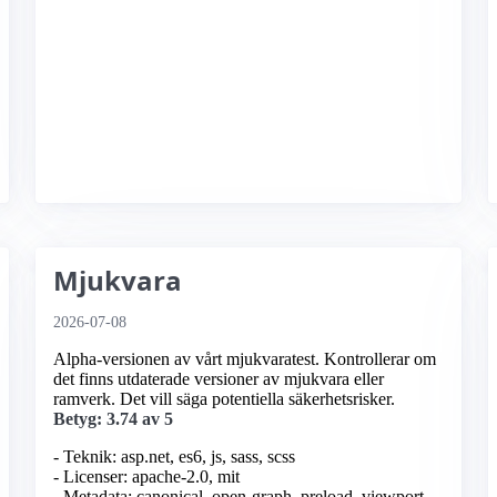
Mjukvara
2026-07-08
Alpha-versionen av vårt mjukvaratest. Kontrollerar om
det finns utdaterade versioner av mjukvara eller
ramverk. Det vill säga potentiella säkerhetsrisker.
Betyg: 3.74 av 5
- Teknik: asp.net, es6, js, sass, scss
- Licenser: apache-2.0, mit
- Metadata: canonical, open-graph, preload, viewport