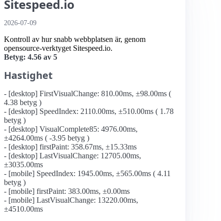
Sitespeed.io
2026-07-09
Kontroll av hur snabb webbplatsen är, genom
opensource-verktyget Sitespeed.io.
Betyg: 4.56 av 5
Hastighet
- [desktop] FirstVisualChange: 810.00ms, ±98.00ms (
4.38 betyg )
- [desktop] SpeedIndex: 2110.00ms, ±510.00ms ( 1.78
betyg )
- [desktop] VisualComplete85: 4976.00ms,
±4264.00ms ( -3.95 betyg )
- [desktop] firstPaint: 358.67ms, ±15.33ms
- [desktop] LastVisualChange: 12705.00ms,
±3035.00ms
- [mobile] SpeedIndex: 1945.00ms, ±565.00ms ( 4.11
betyg )
- [mobile] firstPaint: 383.00ms, ±0.00ms
- [mobile] LastVisualChange: 13220.00ms,
±4510.00ms