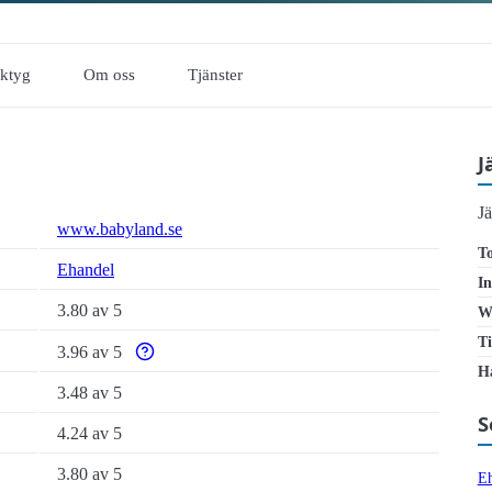
rktyg
Om oss
Tjänster
J
J
www.babyland.se
To
Ehandel
In
3.80 av 5
W
Ti
3.96 av 5
Varför enbart automatiska tillgänglighetstester är otil
Ha
3.48 av 5
S
4.24 av 5
3.80 av 5
Eh