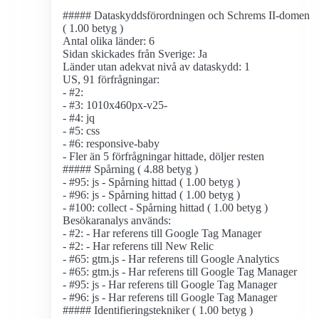
##### Dataskyddsförordningen och Schrems II-domen
( 1.00 betyg )
Antal olika länder: 6
Sidan skickades från Sverige: Ja
Länder utan adekvat nivå av dataskydd: 1
US, 91 förfrågningar:
- #2:
- #3: 1010x460px-v25-
- #4: jq
- #5: css
- #6: responsive-baby
- Fler än 5 förfrågningar hittade, döljer resten
##### Spårning ( 4.88 betyg )
- #95: js - Spårning hittad ( 1.00 betyg )
- #96: js - Spårning hittad ( 1.00 betyg )
- #100: collect - Spårning hittad ( 1.00 betyg )
Besökaranalys används:
- #2: - Har referens till Google Tag Manager
- #2: - Har referens till New Relic
- #65: gtm.js - Har referens till Google Analytics
- #65: gtm.js - Har referens till Google Tag Manager
- #95: js - Har referens till Google Tag Manager
- #96: js - Har referens till Google Tag Manager
##### Identifierings­tekniker ( 1.00 betyg )