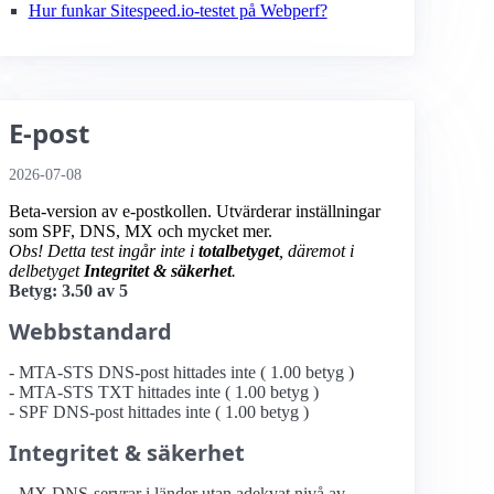
Hur funkar Sitespeed.io-testet på Webperf?
E-post
2026-07-08
Beta-version av e-postkollen. Utvärderar inställningar
som SPF, DNS, MX och mycket mer.
Obs! Detta test ingår inte i
totalbetyget
, däremot i
delbetyget
Integritet & säkerhet
.
Betyg: 3.50 av 5
Webbstandard
- MTA-STS DNS-post hittades inte ( 1.00 betyg )
- MTA-STS TXT hittades inte ( 1.00 betyg )
- SPF DNS-post hittades inte ( 1.00 betyg )
Integritet & säkerhet
- MX DNS-servrar i länder utan adekvat nivå av