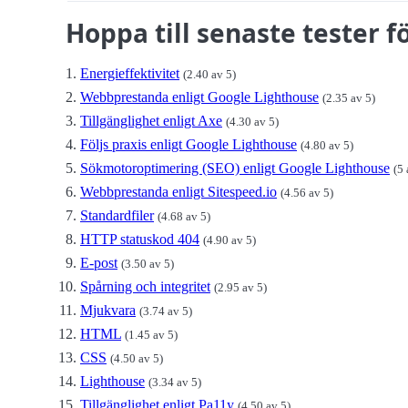
Hoppa till senaste tester 
Energieffektivitet
(2.40 av 5)
Webbprestanda enligt Google Lighthouse
(2.35 av 5)
Tillgänglighet enligt Axe
(4.30 av 5)
Följs praxis enligt Google Lighthouse
(4.80 av 5)
Sökmotoroptimering (SEO) enligt Google Lighthouse
(5 
Webbprestanda enligt Sitespeed.io
(4.56 av 5)
Standardfiler
(4.68 av 5)
HTTP statuskod 404
(4.90 av 5)
E-post
(3.50 av 5)
Spårning och integritet
(2.95 av 5)
Mjukvara
(3.74 av 5)
HTML
(1.45 av 5)
CSS
(4.50 av 5)
Lighthouse
(3.34 av 5)
Tillgänglighet enligt Pa11y
(4.50 av 5)