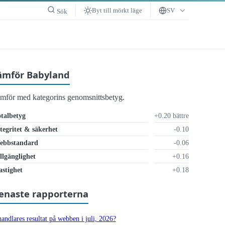
Byt till mörkt läge
SV
Sök
ämför Babyland
ämför med kategorins genomsnittsbetyg.
talbetyg
+0.20 bättre
tegritet & säkerhet
-0.10
ebbstandard
-0.06
llgänglighet
+0.16
lräckligt
stighet
+0.18
enaste rapporterna
andlares resultat på webben i juli, 2026?