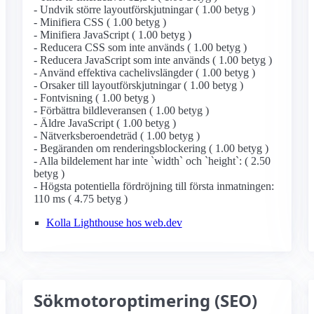
- Undvik större layoutförskjutningar ( 1.00 betyg )
- Minifiera CSS ( 1.00 betyg )
- Minifiera JavaScript ( 1.00 betyg )
- Reducera CSS som inte används ( 1.00 betyg )
- Reducera JavaScript som inte används ( 1.00 betyg )
- Använd effektiva cachelivslängder ( 1.00 betyg )
- Orsaker till layoutförskjutningar ( 1.00 betyg )
- Fontvisning ( 1.00 betyg )
- Förbättra bildleveransen ( 1.00 betyg )
- Äldre JavaScript ( 1.00 betyg )
- Nätverksberoendeträd ( 1.00 betyg )
- Begäranden om renderingsblockering ( 1.00 betyg )
- Alla bildelement har inte `width` och `height`: ( 2.50
betyg )
- Högsta potentiella fördröjning till första inmatningen:
110 ms ( 4.75 betyg )
Kolla Lighthouse hos web.dev
Sökmotoroptimering (SEO)