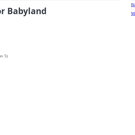
Bä
för Babyland
Ma
av 5)