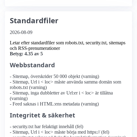
Standardfiler
2026-08-09
Letar efter standardfiler som robots.txt, security.txt, sitemaps
och RSS-prenumerationer
Betyg: 4.35 av 5
Webbstandard
- Sitemap, överskrider 50 000 objekt (varning)
- Sitemap, Url i < loc> måste använda samma domän som
robots.txt (varning)
- Sitemap, inga dubbletter av Url:er i < loc> är tillåtna
(varning)
- Feed saknas i HTML:ens metadata (varning)
Integritet & säkerhet
- security.txt har felaktigt innehåll (fel)
- Sitemap, Url i < loc> måste börja med https:// (fel)