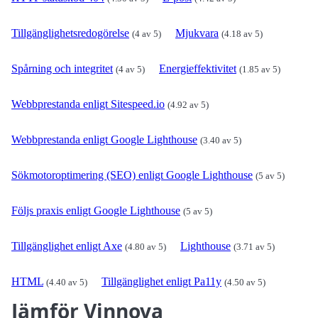
Tillgänglighetsredogörelse
Mjukvara
(4 av 5)
(4.18 av 5)
Spårning och integritet
Energieffektivitet
(4 av 5)
(1.85 av 5)
Webbprestanda enligt Sitespeed.io
(4.92 av 5)
Webbprestanda enligt Google Lighthouse
(3.40 av 5)
Sökmotoroptimering (SEO) enligt Google Lighthouse
(5 av 5)
Följs praxis enligt Google Lighthouse
(5 av 5)
Tillgänglighet enligt Axe
Lighthouse
(4.80 av 5)
(3.71 av 5)
HTML
Tillgänglighet enligt Pa11y
(4.40 av 5)
(4.50 av 5)
Jämför Vinnova