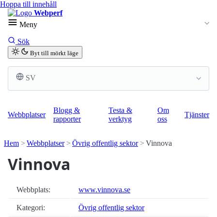
Hoppa till innehåll
Webperf
Meny
Sök
Byt till mörkt läge
SV
Blogg &
Testa &
Om
Webbplatser
Tjänster
rapporter
verktyg
oss
Hem
Webbplatser
Övrig offentlig sektor
Vinnova
Vinnova
Webbplats:
www.vinnova.se
Kategori:
Övrig offentlig sektor