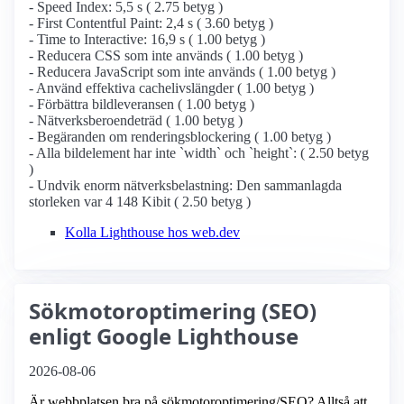
- Speed Index: 5,5 s ( 2.75 betyg )
- First Contentful Paint: 2,4 s ( 3.60 betyg )
- Time to Interactive: 16,9 s ( 1.00 betyg )
- Reducera CSS som inte används ( 1.00 betyg )
- Reducera JavaScript som inte används ( 1.00 betyg )
- Använd effektiva cachelivslängder ( 1.00 betyg )
- Förbättra bildleveransen ( 1.00 betyg )
- Nätverksberoendeträd ( 1.00 betyg )
- Begäranden om renderingsblockering ( 1.00 betyg )
- Alla bildelement har inte `width` och `height`: ( 2.50 betyg
)
- Undvik enorm nätverksbelastning: Den sammanlagda
storleken var 4 148 Kibit ( 2.50 betyg )
Kolla Lighthouse hos web.dev
Sökmotoroptimering (SEO)
enligt Google Lighthouse
2026-08-06
Är webbplatsen bra på sökmotoroptimering/SEO? Alltså att