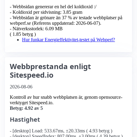
- Webbsidan genererar en hel del koldioxid :/
- Koldioxid per sidvisning: 3.85 gram
- Webbsidan är grönare än 37 % av testade webbplatser på
webperf.se (Referens uppdaterad: 2026-06-07).
- Nätverksstorlek: 6.09 MB
( 1.85 betyg )
Hur funkar Energieffektivitet-testet på Webperf?
Webbprestanda enligt
Sitespeed.io
2026-08-06
Kontroll av hur snabb webbplatsen är, genom opensource-
verktyget Sitespeed.io.
Betyg: 4.92 av 5
Hastighet
- [desktop] Load: 533.67ms, ±20.33ms ( 4.93 betyg )
- [desktop] SpeedIndex: 807.00ms, ±3.00ms ( 4.39 betyg )