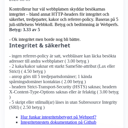
Kontrollerar hur väl webbplatsen skyddar besökarnas
integritet – bland annat HTTP-headers för integritet och
säkerhet, tredjeparter, kakor och referrer-policy. Baseras på 5
juli-stiftelsens Webbkoll. Betyg och bedömning är Webperfs.
Betyg: 3.33 av 5
- Ok integritet men borde nog bli bättre.
Integritet & säkerhet
- ingen referrer-policy är satt, webbläsare kan läcka besökta
adresser till andra webbplatser ( 3.00 betyg )
- 2 kaka/kakor saknar ett starkt SameSite-attribut (Lax eller
Strict) ( 4.50 betyg )
- anrop görs till 5 tredjepartsdomäner; 1 kända
spårningsdomäner kontaktas ( 2.00 betyg )
- headern Strict-Transport-Security (HSTS) saknas; headern
X-Content-Type-Options saknas eller är felaktig ( 3.00 betyg
)
- 5 skript eller stilmall(ar) läses in utan Subresource Integrity
(SRI) ( 2.50 betyg )
Hur funkar integritetsbetyget på Webperf?
Integritetstestets dokumentation på Github