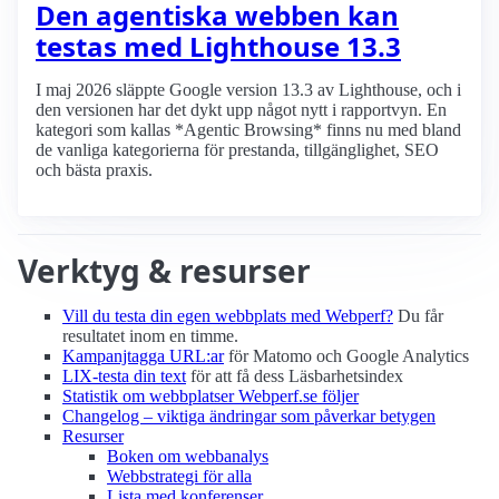
Den agentiska webben kan
testas med Lighthouse 13.3
I maj 2026 släppte Google version 13.3 av Lighthouse, och i
den versionen har det dykt upp något nytt i rapportvyn. En
kategori som kallas *Agentic Browsing* finns nu med bland
de vanliga kategorierna för prestanda, tillgänglighet, SEO
och bästa praxis.
Verktyg & resurser
Vill du testa din egen webbplats med Webperf?
Du får
resultatet inom en timme.
Kampanjtagga URL:ar
för Matomo och Google Analytics
LIX-testa din text
för att få dess Läsbarhetsindex
Statistik om webbplatser Webperf.se följer
Changelog – viktiga ändringar som påverkar betygen
Resurser
Boken om webbanalys
Webbstrategi för alla
Lista med konferenser