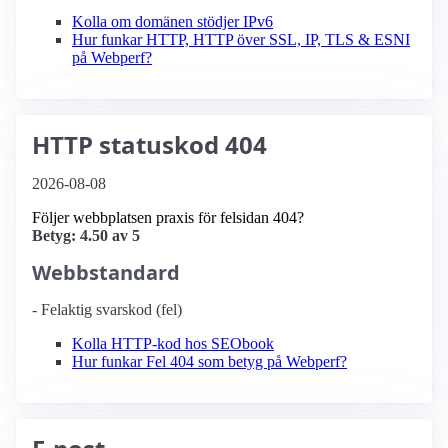
Kolla om domänen stödjer IPv6
Hur funkar HTTP, HTTP över SSL, IP, TLS & ESNI
på Webperf?
HTTP statuskod 404
2026-08-08
Följer webbplatsen praxis för felsidan 404?
Betyg: 4.50 av 5
Webbstandard
- Felaktig svarskod (fel)
Kolla HTTP-kod hos SEObook
Hur funkar Fel 404 som betyg på Webperf?