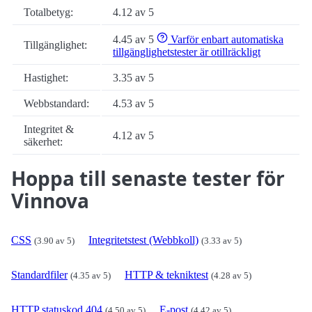
Totalbetyg:
4.12 av 5
4.45 av 5
Varför enbart automatiska
Tillgänglighet:
tillgänglighetstester är otillräckligt
Hastighet:
3.35 av 5
Webbstandard:
4.53 av 5
Integritet &
4.12 av 5
säkerhet:
Hoppa till senaste tester för
Vinnova
CSS
Integritetstest (Webbkoll)
(3.90 av 5)
(3.33 av 5)
Standardfiler
HTTP & tekniktest
(4.35 av 5)
(4.28 av 5)
HTTP statuskod 404
E-post
(4.50 av 5)
(4.42 av 5)