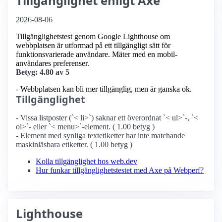
Tillgänglighet enligt Axe
2026-08-06
Tillgänglighetstest genom Google Lighthouse om
webbplatsen är utformad på ett tillgängligt sätt för
funktionsvarierade användare. Mäter med en mobil­
användares preferenser.
Betyg: 4.80 av 5
- Webbplatsen kan bli mer tillgänglig, men är ganska ok.
Tillgänglighet
- Vissa listposter (`< li>`) saknar ett överordnat `< ul>`-, `<
ol>`- eller `< menu>`-element. ( 1.00 betyg )
- Element med synliga textetiketter har inte matchande
maskinläsbara etiketter. ( 1.00 betyg )
Kolla tillgänglighet hos web.dev
Hur funkar tillgänglighetstestet med Axe på Webperf?
Lighthouse