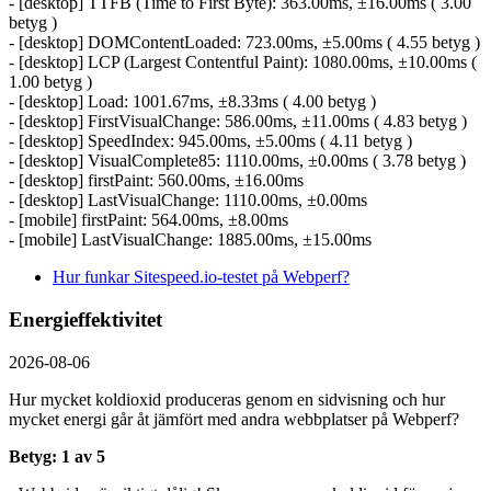
- [desktop] TTFB (Time to First Byte): 363.00ms, ±16.00ms ( 3.00
betyg )
- [desktop] DOMContentLoaded: 723.00ms, ±5.00ms ( 4.55 betyg )
- [desktop] LCP (Largest Contentful Paint): 1080.00ms, ±10.00ms (
1.00 betyg )
- [desktop] Load: 1001.67ms, ±8.33ms ( 4.00 betyg )
- [desktop] FirstVisualChange: 586.00ms, ±11.00ms ( 4.83 betyg )
- [desktop] SpeedIndex: 945.00ms, ±5.00ms ( 4.11 betyg )
- [desktop] VisualComplete85: 1110.00ms, ±0.00ms ( 3.78 betyg )
- [desktop] firstPaint: 560.00ms, ±16.00ms
- [desktop] LastVisualChange: 1110.00ms, ±0.00ms
- [mobile] firstPaint: 564.00ms, ±8.00ms
- [mobile] LastVisualChange: 1885.00ms, ±15.00ms
Hur funkar Sitespeed.io-testet på Webperf?
Energieffektivitet
2026-08-06
Hur mycket koldioxid produceras genom en sidvisning och hur
mycket energi går åt jämfört med andra webbplatser på Webperf?
Betyg: 1 av 5