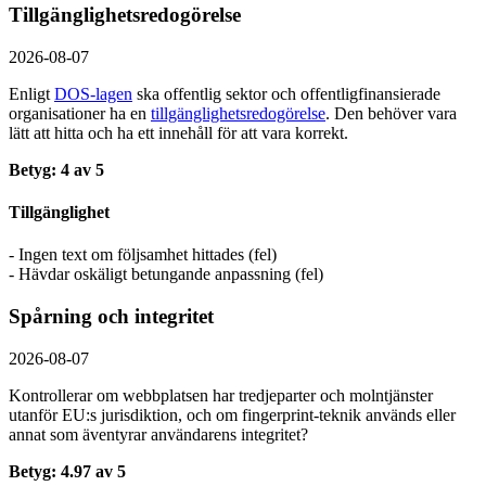
Tillgänglighetsredogörelse
2026-08-07
Enligt
DOS-lagen
ska offentlig sektor och offentlig­finansierade
organisationer ha en
tillgänglighets­redogörelse
. Den behöver vara
lätt att hitta och ha ett innehåll för att vara korrekt.
Betyg: 4 av 5
Tillgänglighet
- Ingen text om följsamhet hittades (fel)
- Hävdar oskäligt betungande anpassning (fel)
Spårning och integritet
2026-08-07
Kontrollerar om webbplatsen har tredjeparter och molntjänster
utanför EU:s jurisdiktion, och om fingerprint-teknik används eller
annat som äventyrar användarens integritet?
Betyg: 4.97 av 5