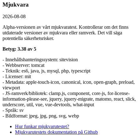
Mjukvara
2026-08-08
Alpha-versionen av vårt mjukvaratest. Kontrollerar om det finns
utdaterade versioner av mjukvara eller ramverk. Det vill säga
potentiella säkerhetsrisker.
Betyg: 3.38 av 5
- Innehållshanteringssystem: sitevision
- Webbserver: tomcat
- Teknik: es6, java, js, mysql, php, typescript
- Licenser: mit
- Metadata: apple-touch-icon, canonical, icon, open-graph, preload,
viewport
- JS-ramverk/bibliotek: clamp.js, component, core-js, for-license-
information-please-see, jquery, jquery-migrate, matomo, react, slick,
underscore, util, vue, vue-devtools, what-input
- Språk: sv
- Bildformat: jpeg, jpg, png, svg, webp
Hur funkar mjukvarutestet?
Mjukvarutestets dokumentation på Github