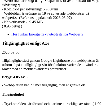
- Webbsidan är riktigt dålig! Skapar massor av koldioxid för varje
sidvisning :(
- Koldioxid per sidvisning: 5.98 gram
- Webbsidan är grönare än 19 % av testade webbplatser på
webperf.se (Referens uppdaterad: 2026-06-07).
- Nätverksstorlek: 9.45 MB
( 0.95 betyg )
Hur funkar Energieffektivitet-testet på Webperf?
Tillgänglighet enligt Axe
2026-08-06
Tillgänglighetstest genom Google Lighthouse om webbplatsen är
utformad på ett tillgängligt sätt för funktionsvarierade användare.
Mäter med en mobil­användares preferenser.
Betyg: 4.85 av 5
- Webbplatsen kan bli mer tillgänglig, men är ganska ok.
Tillgänglighet
- Tryckområdena är för små och har inte tillräckliga avstånd. ( 1.00