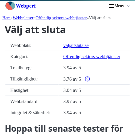
Webperf
Meny
Hem
Webbplatser
Offentlig sektors webbtjänster
Välj att sluta
Välj att sluta
Webbplats:
valjattsluta.se
Kategori:
Offentlig sektors webbtjänster
Totalbetyg:
3.94 av 5
Tillgänglighet:
3.76 av 5
Varför enbart automatiska ti
Hastighet:
3.04 av 5
Webbstandard:
3.97 av 5
Integritet & säkerhet:
3.94 av 5
Hoppa till senaste tester för