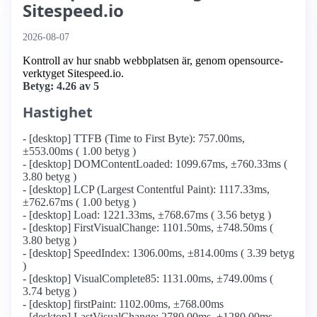
Sitespeed.io
2026-08-07
Kontroll av hur snabb webbplatsen är, genom opensource-
verktyget Sitespeed.io.
Betyg: 4.26 av 5
Hastighet
- [desktop] TTFB (Time to First Byte): 757.00ms,
±553.00ms ( 1.00 betyg )
- [desktop] DOMContentLoaded: 1099.67ms, ±760.33ms (
3.80 betyg )
- [desktop] LCP (Largest Contentful Paint): 1117.33ms,
±762.67ms ( 1.00 betyg )
- [desktop] Load: 1221.33ms, ±768.67ms ( 3.56 betyg )
- [desktop] FirstVisualChange: 1101.50ms, ±748.50ms (
3.80 betyg )
- [desktop] SpeedIndex: 1306.00ms, ±814.00ms ( 3.39 betyg
)
- [desktop] VisualComplete85: 1131.00ms, ±749.00ms (
3.74 betyg )
- [desktop] firstPaint: 1102.00ms, ±768.00ms
- [desktop] LastVisualChange: 2780.00ms, ±1280.00ms