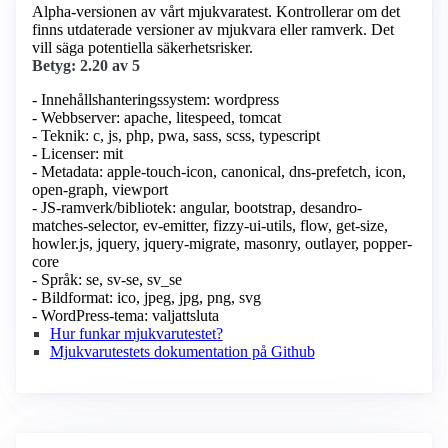
Alpha-versionen av vårt mjukvaratest. Kontrollerar om det
finns utdaterade versioner av mjukvara eller ramverk. Det
vill säga potentiella säkerhetsrisker.
Betyg: 2.20 av 5
- Innehållshanteringssystem: wordpress
- Webbserver: apache, litespeed, tomcat
- Teknik: c, js, php, pwa, sass, scss, typescript
- Licenser: mit
- Metadata: apple-touch-icon, canonical, dns-prefetch, icon,
open-graph, viewport
- JS-ramverk/bibliotek: angular, bootstrap, desandro-
matches-selector, ev-emitter, fizzy-ui-utils, flow, get-size,
howler.js, jquery, jquery-migrate, masonry, outlayer, popper-
core
- Språk: se, sv-se, sv_se
- Bildformat: ico, jpeg, jpg, png, svg
- WordPress-tema: valjattsluta
Hur funkar mjukvarutestet?
Mjukvarutestets dokumentation på Github