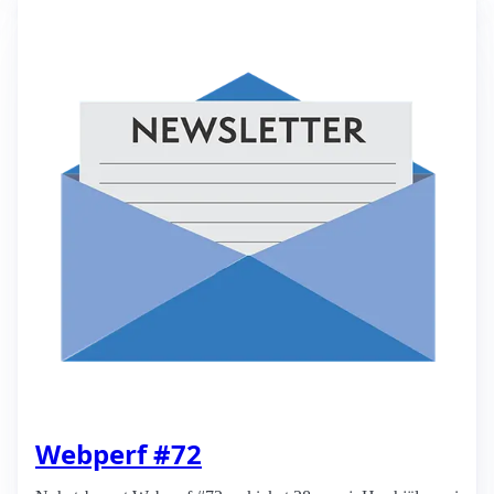
Webperf #72