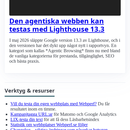
Den agentiska webben kan
testas med Lighthouse 13.3
I maj 2026 släppte Google version 13.3 av Lighthouse, och i
den versionen har det dykt upp något nytt i rapportvyn. En
kategori som kallas *Agentic Browsing* finns nu med bland
de vanliga kategorierna för prestanda, tillgänglighet, SEO
och bästa praxis.
Verktyg & resurser
Vill du testa din egen webbplats med Webperf?
Du får
resultatet inom en timme.
Kampanjtagga URL:ar
för Matomo och Google Analytics
LIX-testa din text
för att få dess Läsbarhetsindex
Statistik om webbplatser Webperf.se följer
Changelog – viktiga ändringar som påverkar betygen