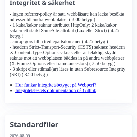
Integritet & säkerhet
- ingen referrer-policy är satt, webbläsare kan läcka besökta
adresser till andra webbplatser ( 3.00 betyg )
- 1 kaka/kakor saknar attributet HttpOnly; 2 kaka/kakor
saknar ett starkt SameSite-attribut (Lax eller Strict) ( 4.25
betyg )
- anrop görs till 5 tredjepartsdomäner ( 4.25 betyg )
- headern Strict-Transport-Security (HSTS) saknas; headern
X-Content-Type-Options saknas eller är felaktig; skydd
saknas mot att webbplatsen bäddas in på andra webbplatser
(X-Frame-Options eller frame-ancestors) ( 2.50 betyg )
- 3 skript eller stilmall(ar) läses in utan Subresource Integrity
(SRI) ( 3.50 betyg )
Hur funkar integritetsbetyget på Webperf?
Integritetstestets dokumentation på Github
Standardfiler
2026-08-09