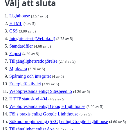
Välj att sluta
Lighthouse
(3.57 av 5)
HTML
(4 av 5)
CSS
(3.80 av 5)
Integritetstest (Webbkoll)
(3.75 av 5)
Standardfiler
(4.68 av 5)
E-post
(4.29 av 5)
Tillgänglighetsredogörelse
(2.48 av 5)
Mjukvara
(2.20 av 5)
Spårning och integritet
(4 av 5)
Energieffektivitet
(3.95 av 5)
Webbprestanda enligt Sitespeed.io
(4.26 av 5)
HTTP statuskod 404
(4.92 av 5)
Webbprestanda enligt Google Lighthouse
(3.20 av 5)
Följs praxis enligt Google Lighthouse
(5 av 5)
Sökmotoroptimering (SEO) enligt Google Lighthouse
(4.60 av 5)
Tillgänglighet enligt Axe
(4.75 av 5)