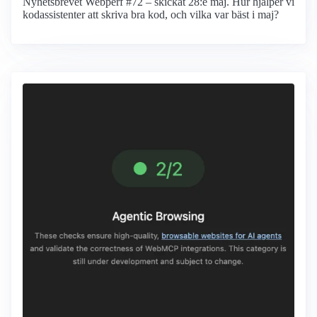
Nyhetsbrevet Webperf #72 – skickat 28:e maj. Hur hjälper vi
kodassistenter att skriva bra kod, och vilka var bäst i maj?