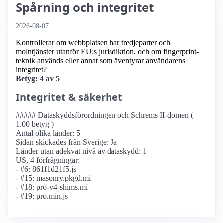
Spårning och integritet
2026-08-07
Kontrollerar om webbplatsen har tredjeparter och
molntjänster utanför EU:s jurisdiktion, och om fingerprint-
teknik används eller annat som äventyrar användarens
integritet?
Betyg: 4 av 5
Integritet & säkerhet
##### Dataskyddsförordningen och Schrems II-domen (
1.00 betyg )
Antal olika länder: 5
Sidan skickades från Sverige: Ja
Länder utan adekvat nivå av dataskydd: 1
US, 4 förfrågningar:
- #6: 861f1d21f5.js
- #15: masonry.pkgd.mi
- #18: pro-v4-shims.mi
- #19: pro.min.js