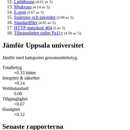
Lighthouse
(4.61 av 5)
Mjukvara
(4.14 av 5)
E-post
(3.67 av 5)
Spårning och integritet
(3.99 av 5)
Standardfiler
(4.95 av 5)
HTTP statuskod 404
(5 av 5)
Tillgänglighet enligt Pa11y
(4.50 av 5)
Jämför Uppsala universitet
Jämför med kategorins genomsnittsbetyg.
Totalbetyg
+0.33 bättre
Integritet & säkerhet
+0.14
Webbstandard
0.00
Tillgänglighet
+0.67
Hastighet
+0.32
Senaste rapporterna