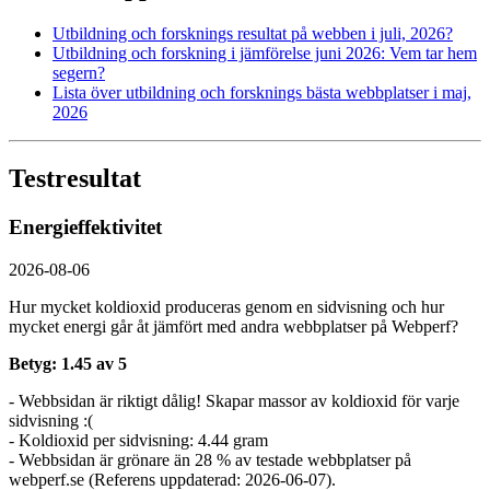
Utbildning och forsknings resultat på webben i juli, 2026?
Utbildning och forskning i jämförelse juni 2026: Vem tar hem
segern?
Lista över utbildning och forsknings bästa webbplatser i maj,
2026
Testresultat
Energieffektivitet
2026-08-06
Hur mycket koldioxid produceras genom en sidvisning och hur
mycket energi går åt jämfört med andra webbplatser på Webperf?
Betyg: 1.45 av 5
- Webbsidan är riktigt dålig! Skapar massor av koldioxid för varje
sidvisning :(
- Koldioxid per sidvisning: 4.44 gram
- Webbsidan är grönare än 28 % av testade webbplatser på
webperf.se (Referens uppdaterad: 2026-06-07).