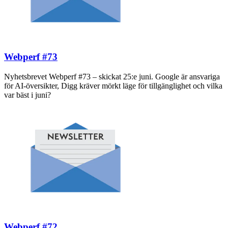
Webperf #73
Nyhetsbrevet Webperf #73 – skickat 25:e juni. Google är ansvariga
för AI-översikter, Digg kräver mörkt läge för tillgänglighet och vilka
var bäst i juni?
Webperf #72