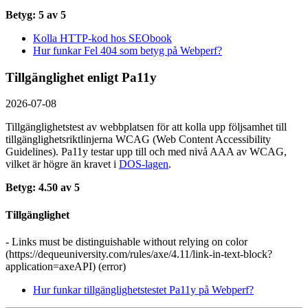
Betyg: 5 av 5
Kolla HTTP-kod hos SEObook
Hur funkar Fel 404 som betyg på Webperf?
Tillgänglighet enligt Pa11y
2026-07-08
Tillgänglighetstest av webbplatsen för att kolla upp följsamhet till
tillgänglighets­riktlinjerna WCAG (Web Content Accessibility
Guidelines). Pa11y testar upp till och med nivå AAA av WCAG,
vilket är högre än kravet i
DOS-lagen
.
Betyg: 4.50 av 5
Tillgänglighet
- Links must be distinguishable without relying on color
(https://dequeuniversity.com/rules/axe/4.11/link-in-text-block?
application=axeAPI) (error)
Hur funkar tillgänglighetstestet Pa11y på Webperf?