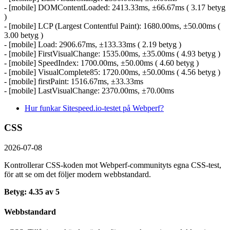
- [mobile] DOMContentLoaded: 2413.33ms, ±66.67ms ( 3.17 betyg
)
- [mobile] LCP (Largest Contentful Paint): 1680.00ms, ±50.00ms (
3.00 betyg )
- [mobile] Load: 2906.67ms, ±133.33ms ( 2.19 betyg )
- [mobile] FirstVisualChange: 1535.00ms, ±35.00ms ( 4.93 betyg )
- [mobile] SpeedIndex: 1700.00ms, ±50.00ms ( 4.60 betyg )
- [mobile] VisualComplete85: 1720.00ms, ±50.00ms ( 4.56 betyg )
- [mobile] firstPaint: 1516.67ms, ±33.33ms
- [mobile] LastVisualChange: 2370.00ms, ±70.00ms
Hur funkar Sitespeed.io-testet på Webperf?
CSS
2026-07-08
Kontrollerar CSS-koden mot Webperf-communityts egna CSS-test,
för att se om det följer modern webbstandard.
Betyg: 4.35 av 5
Webbstandard