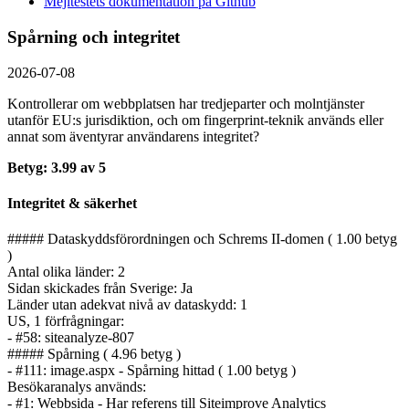
Mejltestets dokumentation på Github
Spårning och integritet
2026-07-08
Kontrollerar om webbplatsen har tredjeparter och molntjänster
utanför EU:s jurisdiktion, och om fingerprint-teknik används eller
annat som äventyrar användarens integritet?
Betyg: 3.99 av 5
Integritet & säkerhet
##### Dataskyddsförordningen och Schrems II-domen ( 1.00 betyg
)
Antal olika länder: 2
Sidan skickades från Sverige: Ja
Länder utan adekvat nivå av dataskydd: 1
US, 1 förfrågningar:
- #58: siteanalyze-807
##### Spårning ( 4.96 betyg )
- #111: image.aspx - Spårning hittad ( 1.00 betyg )
Besökaranalys används:
- #1: Webbsida - Har referens till Siteimprove Analytics