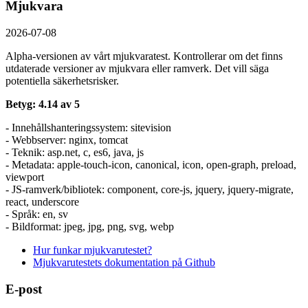
Mjukvara
2026-07-08
Alpha-versionen av vårt mjukvaratest. Kontrollerar om det finns
utdaterade versioner av mjukvara eller ramverk. Det vill säga
potentiella säkerhetsrisker.
Betyg: 4.14 av 5
- Innehållshanteringssystem: sitevision
- Webbserver: nginx, tomcat
- Teknik: asp.net, c, es6, java, js
- Metadata: apple-touch-icon, canonical, icon, open-graph, preload,
viewport
- JS-ramverk/bibliotek: component, core-js, jquery, jquery-migrate,
react, underscore
- Språk: en, sv
- Bildformat: jpeg, jpg, png, svg, webp
Hur funkar mjukvarutestet?
Mjukvarutestets dokumentation på Github
E-post