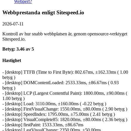
Webperf?
Webbprestanda enligt Sitespeed.io
2026-07-11
Kontroll av hur snabb webbplatsen är, genom opensource-verktyget
Sitespeed.io.
Betyg: 3.46 av 5
Hastighet
- [desktop] TTFB (Time to First Byte): 802.67ms, ±162.33ms ( 1.00
betyg )
- [desktop] DOMContentLoaded: 2533.33ms, ±86.67ms ( 0.93
betyg )
- [desktop] LCP (Largest Contentful Paint): 1800.00ms, ±90.00ms (
1.00 betyg )
- [desktop] Load: 3110.00ms, ±160.00ms ( -0.22 betyg )
- [desktop] FirstVisualChange: 1550.00ms, ±80.00ms ( 2.90 betyg )
- [desktop] SpeedIndex: 1795.00ms, ±75.00ms ( 2.41 betyg )
- [desktop] VisualComplete85: 1820.00ms, ±80.00ms ( 2.36 betyg )
- [desktop] firstPaint: 1533.33ms, ±86.67ms
- [desktop] LastVisualChange: 2350.00ms, ±50.00ms