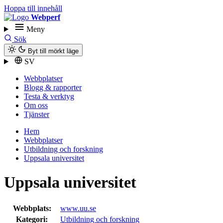
Hoppa till innehåll
Webperf
Meny
Sök
Byt till mörkt läge
SV
Webbplatser
Blogg & rapporter
Testa & verktyg
Om oss
Tjänster
Hem
Webbplatser
Utbildning och forskning
Uppsala universitet
Uppsala universitet
Webbplats:
www.uu.se
Kategori:
Utbildning och forskning