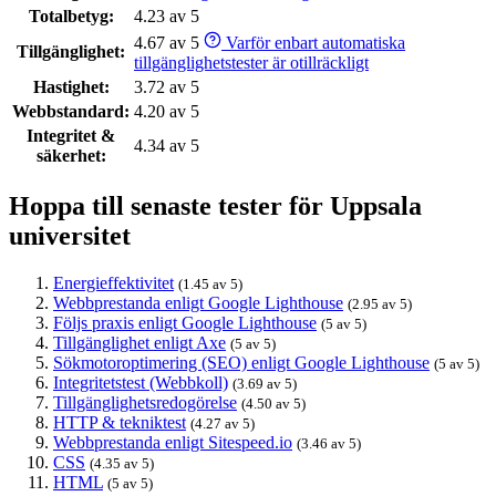
Totalbetyg:
4.23 av 5
4.67 av 5
Varför enbart automatiska
Tillgänglighet:
tillgänglighetstester är otillräckligt
Hastighet:
3.72 av 5
Webbstandard:
4.20 av 5
Integritet &
4.34 av 5
säkerhet:
Hoppa till senaste tester för Uppsala
universitet
Energieffektivitet
(1.45 av 5)
Webbprestanda enligt Google Lighthouse
(2.95 av 5)
Följs praxis enligt Google Lighthouse
(5 av 5)
Tillgänglighet enligt Axe
(5 av 5)
Sökmotoroptimering (SEO) enligt Google Lighthouse
(5 av 5)
Integritetstest (Webbkoll)
(3.69 av 5)
Tillgänglighetsredogörelse
(4.50 av 5)
HTTP & tekniktest
(4.27 av 5)
Webbprestanda enligt Sitespeed.io
(3.46 av 5)
CSS
(4.35 av 5)
HTML
(5 av 5)