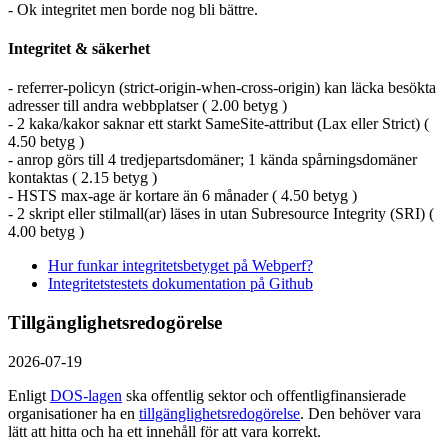
- Ok integritet men borde nog bli bättre.
Integritet & säkerhet
- referrer-policyn (strict-origin-when-cross-origin) kan läcka besökta
adresser till andra webbplatser ( 2.00 betyg )
- 2 kaka/kakor saknar ett starkt SameSite-attribut (Lax eller Strict) (
4.50 betyg )
- anrop görs till 4 tredjepartsdomäner; 1 kända spårningsdomäner
kontaktas ( 2.15 betyg )
- HSTS max-age är kortare än 6 månader ( 4.50 betyg )
- 2 skript eller stilmall(ar) läses in utan Subresource Integrity (SRI) (
4.00 betyg )
Hur funkar integritetsbetyget på Webperf?
Integritetstestets dokumentation på Github
Tillgänglighetsredogörelse
2026-07-19
Enligt
DOS-lagen
ska offentlig sektor och offentlig­finansierade
organisationer ha en
tillgänglighets­redogörelse
. Den behöver vara
lätt att hitta och ha ett innehåll för att vara korrekt.