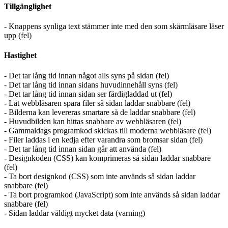
Tillgänglighet
- Knappens synliga text stämmer inte med den som skärmläsare läser
upp (fel)
Hastighet
- Det tar lång tid innan något alls syns på sidan (fel)
- Det tar lång tid innan sidans huvudinnehåll syns (fel)
- Det tar lång tid innan sidan ser färdigladdad ut (fel)
- Låt webbläsaren spara filer så sidan laddar snabbare (fel)
- Bilderna kan levereras smartare så de laddar snabbare (fel)
- Huvudbilden kan hittas snabbare av webbläsaren (fel)
- Gammaldags programkod skickas till moderna webbläsare (fel)
- Filer laddas i en kedja efter varandra som bromsar sidan (fel)
- Det tar lång tid innan sidan går att använda (fel)
- Designkoden (CSS) kan komprimeras så sidan laddar snabbare
(fel)
- Ta bort designkod (CSS) som inte används så sidan laddar
snabbare (fel)
- Ta bort programkod (JavaScript) som inte används så sidan laddar
snabbare (fel)
- Sidan laddar väldigt mycket data (varning)