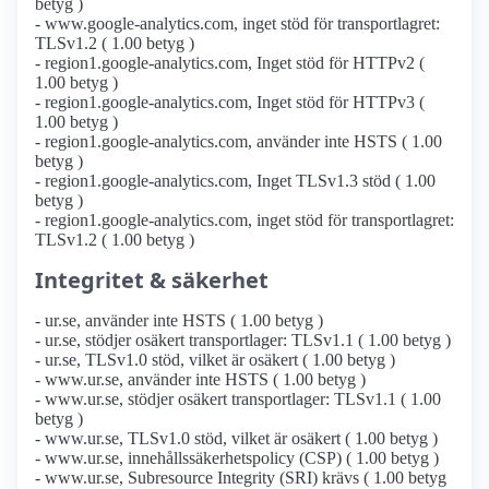
betyg )
- www.google-analytics.com, inget stöd för transportlagret:
TLSv1.2 ( 1.00 betyg )
- region1.google-analytics.com, Inget stöd för HTTPv2 (
1.00 betyg )
- region1.google-analytics.com, Inget stöd för HTTPv3 (
1.00 betyg )
- region1.google-analytics.com, använder inte HSTS ( 1.00
betyg )
- region1.google-analytics.com, Inget TLSv1.3 stöd ( 1.00
betyg )
- region1.google-analytics.com, inget stöd för transportlagret:
TLSv1.2 ( 1.00 betyg )
Integritet & säkerhet
- ur.se, använder inte HSTS ( 1.00 betyg )
- ur.se, stödjer osäkert transportlager: TLSv1.1 ( 1.00 betyg )
- ur.se, TLSv1.0 stöd, vilket är osäkert ( 1.00 betyg )
- www.ur.se, använder inte HSTS ( 1.00 betyg )
- www.ur.se, stödjer osäkert transportlager: TLSv1.1 ( 1.00
betyg )
- www.ur.se, TLSv1.0 stöd, vilket är osäkert ( 1.00 betyg )
- www.ur.se, innehållssäkerhetspolicy (CSP) ( 1.00 betyg )
- www.ur.se, Subresource Integrity (SRI) krävs ( 1.00 betyg