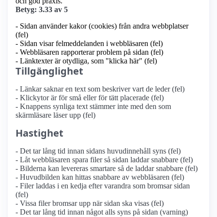
och god praxis.
Betyg: 3.33 av 5
- Sidan använder kakor (cookies) från andra webbplatser
(fel)
- Sidan visar felmeddelanden i webbläsaren (fel)
- Webbläsaren rapporterar problem på sidan (fel)
- Länktexter är otydliga, som "klicka här" (fel)
Tillgänglighet
- Länkar saknar en text som beskriver vart de leder (fel)
- Klickytor är för små eller för tätt placerade (fel)
- Knappens synliga text stämmer inte med den som
skärmläsare läser upp (fel)
Hastighet
- Det tar lång tid innan sidans huvudinnehåll syns (fel)
- Låt webbläsaren spara filer så sidan laddar snabbare (fel)
- Bilderna kan levereras smartare så de laddar snabbare (fel)
- Huvudbilden kan hittas snabbare av webbläsaren (fel)
- Filer laddas i en kedja efter varandra som bromsar sidan
(fel)
- Vissa filer bromsar upp när sidan ska visas (fel)
- Det tar lång tid innan något alls syns på sidan (varning)