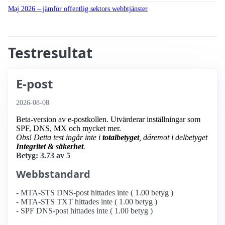
Maj 2026 – jämför offentlig sektors webbtjänster
Testresultat
E-post
2026-08-08
Beta-version av e-postkollen. Utvärderar inställningar som
SPF, DNS, MX och mycket mer.
Obs! Detta test ingår inte i
totalbetyget
, däremot i delbetyget
Integritet & säkerhet
.
Betyg: 3.73 av 5
Webbstandard
- MTA-STS DNS-post hittades inte ( 1.00 betyg )
- MTA-STS TXT hittades inte ( 1.00 betyg )
- SPF DNS-post hittades inte ( 1.00 betyg )