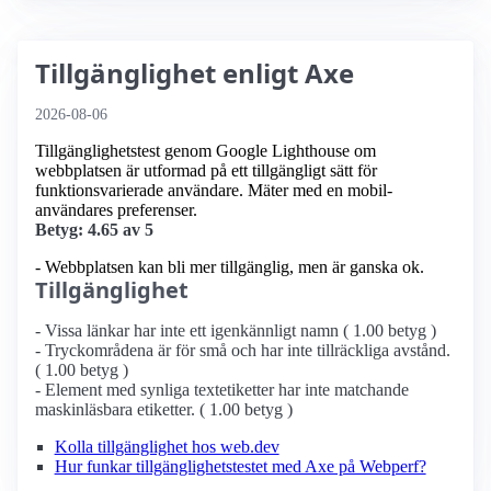
Tillgänglighet enligt Axe
2026-08-06
Tillgänglighetstest genom Google Lighthouse om
webbplatsen är utformad på ett tillgängligt sätt för
funktionsvarierade användare. Mäter med en mobil­
användares preferenser.
Betyg: 4.65 av 5
- Webbplatsen kan bli mer tillgänglig, men är ganska ok.
Tillgänglighet
- Vissa länkar har inte ett igenkännligt namn ( 1.00 betyg )
- Tryckområdena är för små och har inte tillräckliga avstånd.
( 1.00 betyg )
- Element med synliga textetiketter har inte matchande
maskinläsbara etiketter. ( 1.00 betyg )
Kolla tillgänglighet hos web.dev
Hur funkar tillgänglighetstestet med Axe på Webperf?