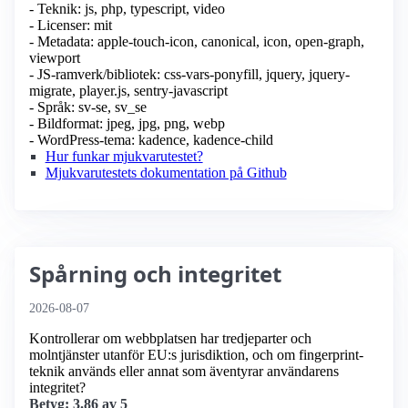
- Teknik: js, php, typescript, video
- Licenser: mit
- Metadata: apple-touch-icon, canonical, icon, open-graph,
viewport
- JS-ramverk/bibliotek: css-vars-ponyfill, jquery, jquery-
migrate, player.js, sentry-javascript
- Språk: sv-se, sv_se
- Bildformat: jpeg, jpg, png, webp
- WordPress-tema: kadence, kadence-child
Hur funkar mjukvarutestet?
Mjukvarutestets dokumentation på Github
Spårning och integritet
2026-08-07
Kontrollerar om webbplatsen har tredjeparter och
molntjänster utanför EU:s jurisdiktion, och om fingerprint-
teknik används eller annat som äventyrar användarens
integritet?
Betyg: 3.86 av 5