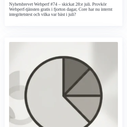
Nyhetsbrevet Webperf #74 – skickat 28:e juli. Provkör
Webperf-tjänsten gratis i fjorton dagar, Core har nu internt
integritetstest och vilka var bäst i juli?