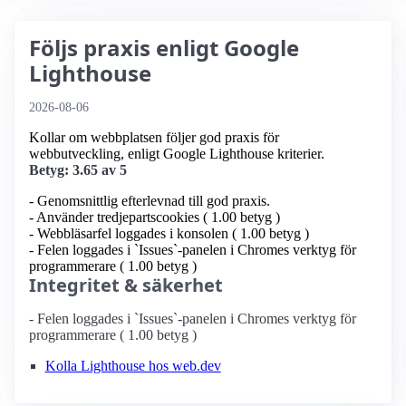
Följs praxis enligt Google
Lighthouse
2026-08-06
Kollar om webbplatsen följer god praxis för
webbutveckling, enligt Google Lighthouse kriterier.
Betyg: 3.65 av 5
- Genomsnittlig efterlevnad till god praxis.
- Använder tredjepartscookies ( 1.00 betyg )
- Webbläsarfel loggades i konsolen ( 1.00 betyg )
- Felen loggades i `Issues`-panelen i Chromes verktyg för
programmerare ( 1.00 betyg )
Integritet & säkerhet
- Felen loggades i `Issues`-panelen i Chromes verktyg för
programmerare ( 1.00 betyg )
Kolla Lighthouse hos web.dev