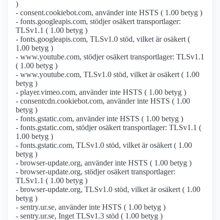
)
- consent.cookiebot.com, använder inte HSTS ( 1.00 betyg )
- fonts.googleapis.com, stödjer osäkert transportlager:
TLSv1.1 ( 1.00 betyg )
- fonts.googleapis.com, TLSv1.0 stöd, vilket är osäkert (
1.00 betyg )
- www.youtube.com, stödjer osäkert transportlager: TLSv1.1
( 1.00 betyg )
- www.youtube.com, TLSv1.0 stöd, vilket är osäkert ( 1.00
betyg )
- player.vimeo.com, använder inte HSTS ( 1.00 betyg )
- consentcdn.cookiebot.com, använder inte HSTS ( 1.00
betyg )
- fonts.gstatic.com, använder inte HSTS ( 1.00 betyg )
- fonts.gstatic.com, stödjer osäkert transportlager: TLSv1.1 (
1.00 betyg )
- fonts.gstatic.com, TLSv1.0 stöd, vilket är osäkert ( 1.00
betyg )
- browser-update.org, använder inte HSTS ( 1.00 betyg )
- browser-update.org, stödjer osäkert transportlager:
TLSv1.1 ( 1.00 betyg )
- browser-update.org, TLSv1.0 stöd, vilket är osäkert ( 1.00
betyg )
- sentry.ur.se, använder inte HSTS ( 1.00 betyg )
- sentry.ur.se, Inget TLSv1.3 stöd ( 1.00 betyg )