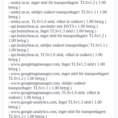
- sentry.ur.se, inget stöd för transportlagret: TLSv1.2 ( 1.00
betyg )
- sentry.ur.se, stödjer osäkert transportlager: TLSv1.1 ( 1.00
betyg )
- sentry.ur.se, TLSv1.0 stöd, vilket är osäkert ( 1.00 betyg )
- api.brainybear.ai, använder inte HSTS ( 1.00 betyg )
- api.brainybear.ai, Inget TLSv1.3 stöd ( 1.00 betyg )
- api.brainybear.ai, inget stöd för transportlagret: TLSv1.2 (
1.00 betyg )
- api.brainybear.ai, stödjer osäkert transportlager: TLSv1.1 (
1.00 betyg )
- api.brainybear.ai, TLSv1.0 stöd, vilket är osäkert ( 1.00
betyg )
- www.googletagmanager.com, Inget TLSv1.3 stöd ( 1.00
betyg )
- www.googletagmanager.com, inget stöd för transportlagret:
TLSv1.2 ( 1.00 betyg )
- www.googletagmanager.com, stödjer osäkert
transportlager: TLSv1.1 ( 1.00 betyg )
- www.googletagmanager.com, TLSv1.0 stöd, vilket är
osäkert ( 1.00 betyg )
- www.google-analytics.com, Inget TLSv1.3 stöd ( 1.00
betyg )
- www.google-analytics.com, inget stöd för transportlagret:
TLSv1.2 ( 1.00 betyg )