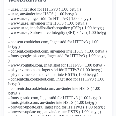
- ur.se, Inget stöd för HTTPv3 ( 1.00 betyg )
- ur.se, använder inte HSTS ( 1.00 betyg )
- www.ur.se, Inget stöd för HTTPv3 ( 1.00 betyg )
- www.ur.se, använder inte HSTS ( 1.00 betyg )
- www.ur.se, innehållssäkerhetspolicy (CSP) ( 1.00 betyg )
- www.ur.se, Subresource Integrity (SRI) krävs ( 1.00 betyg
)
- consent.cookiebot.com, Inget stöd för HTTPv3 ( 1.00
betyg )
- consent.cookiebot.com, använder inte HSTS ( 1.00 betyg )
- fonts.googleapis.com, Inget stöd för HTTPv3 ( 1.00 betyg
)
- www.youtube.com, Inget stöd för HTTPv3 ( 1.00 betyg )
- player.vimeo.com, Inget stöd för HTTPv3 ( 1.00 betyg )
- player.vimeo.com, använder inte HSTS ( 1.00 betyg )
- consentcdn.cookiebot.com, Inget stöd för HTTPv3 ( 1.00
betyg )
- consentcdn.cookiebot.com, använder inte HSTS ( 1.00
betyg )
- fonts.gstatic.com, Inget stöd för HTTPv3 ( 1.00 betyg )
- fonts.gstatic.com, använder inte HSTS ( 1.00 betyg )
- browser-update.org, Inget stöd för HTTPv3 ( 1.00 betyg )
- browser-update.org, använder inte HSTS ( 1.00 betyg )