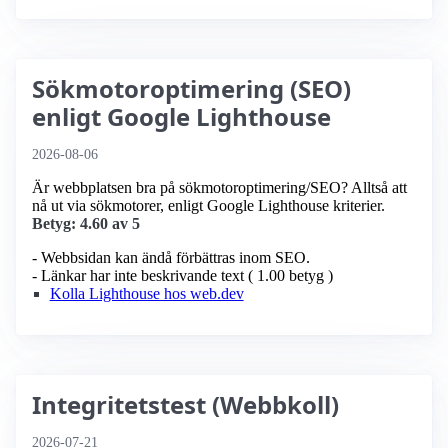
Sökmotoroptimering (SEO)
enligt Google Lighthouse
2026-08-06
Är webbplatsen bra på sökmotoroptimering/SEO? Alltså att
nå ut via sökmotorer, enligt Google Lighthouse kriterier.
Betyg: 4.60 av 5
- Webbsidan kan ändå förbättras inom SEO.
- Länkar har inte beskrivande text ( 1.00 betyg )
Kolla Lighthouse hos web.dev
Integritetstest (Webbkoll)
2026-07-21