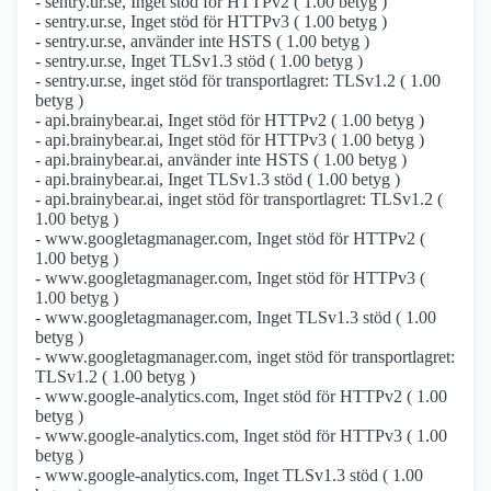
- sentry.ur.se, Inget stöd för HTTPv2 ( 1.00 betyg )
- sentry.ur.se, Inget stöd för HTTPv3 ( 1.00 betyg )
- sentry.ur.se, använder inte HSTS ( 1.00 betyg )
- sentry.ur.se, Inget TLSv1.3 stöd ( 1.00 betyg )
- sentry.ur.se, inget stöd för transportlagret: TLSv1.2 ( 1.00
betyg )
- api.brainybear.ai, Inget stöd för HTTPv2 ( 1.00 betyg )
- api.brainybear.ai, Inget stöd för HTTPv3 ( 1.00 betyg )
- api.brainybear.ai, använder inte HSTS ( 1.00 betyg )
- api.brainybear.ai, Inget TLSv1.3 stöd ( 1.00 betyg )
- api.brainybear.ai, inget stöd för transportlagret: TLSv1.2 (
1.00 betyg )
- www.googletagmanager.com, Inget stöd för HTTPv2 (
1.00 betyg )
- www.googletagmanager.com, Inget stöd för HTTPv3 (
1.00 betyg )
- www.googletagmanager.com, Inget TLSv1.3 stöd ( 1.00
betyg )
- www.googletagmanager.com, inget stöd för transportlagret:
TLSv1.2 ( 1.00 betyg )
- www.google-analytics.com, Inget stöd för HTTPv2 ( 1.00
betyg )
- www.google-analytics.com, Inget stöd för HTTPv3 ( 1.00
betyg )
- www.google-analytics.com, Inget TLSv1.3 stöd ( 1.00