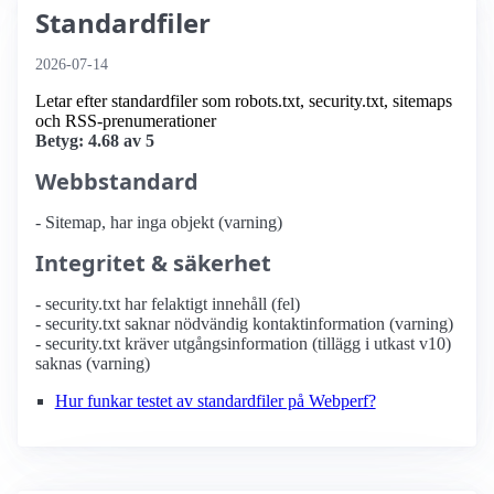
Standardfiler
2026-07-14
Letar efter standardfiler som robots.txt, security.txt, sitemaps
och RSS-prenumerationer
Betyg: 4.68 av 5
Webbstandard
- Sitemap, har inga objekt (varning)
Integritet & säkerhet
- security.txt har felaktigt innehåll (fel)
- security.txt saknar nödvändig kontaktinformation (varning)
- security.txt kräver utgångsinformation (tillägg i utkast v10)
saknas (varning)
Hur funkar testet av standardfiler på Webperf?