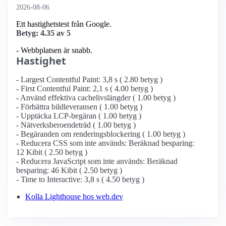
2026-08-06
Ett hastighetstest från Google.
Betyg: 4.35 av 5
- Webbplatsen är snabb.
Hastighet
- Largest Contentful Paint: 3,8 s ( 2.80 betyg )
- First Contentful Paint: 2,1 s ( 4.00 betyg )
- Använd effektiva cachelivslängder ( 1.00 betyg )
- Förbättra bildleveransen ( 1.00 betyg )
- Upptäcka LCP-begäran ( 1.00 betyg )
- Nätverksberoendeträd ( 1.00 betyg )
- Begäranden om renderingsblockering ( 1.00 betyg )
- Reducera CSS som inte används: Beräknad besparing:
12 Kibit ( 2.50 betyg )
- Reducera JavaScript som inte används: Beräknad
besparing: 46 Kibit ( 2.50 betyg )
- Time to Interactive: 3,8 s ( 4.50 betyg )
Kolla Lighthouse hos web.dev