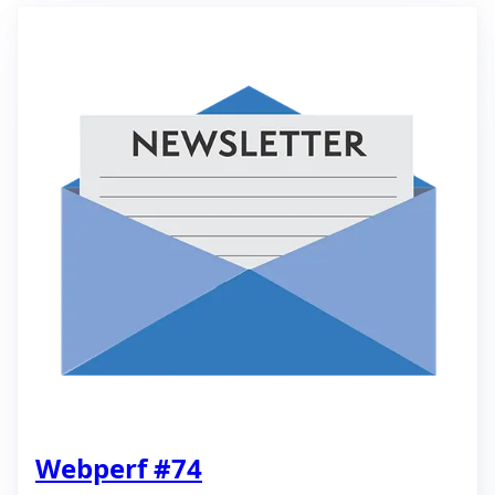
Webperf #74