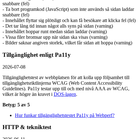
snabbare (fel)
- Ta bort programkod (JavaScript) som inte används så sidan laddar
snabbare (fel)
- Innehållet flyttar sig plötsligt och kan få besökare att klicka fel (fel)
- Det tar lång tid innan något alls syns på sidan (varning)
- Innehållet hoppar runt medan sidan laddar (varning)
- Vissa filer bromsar upp när sidan ska visas (varning)
- Bilder saknar angiven storlek, vilket får sidan att hoppa (varning)
Tillgänglighet enligt Pa11y
2026-07-08
Tillgänglighetstest av webbplatsen för att kolla upp följsamhet till
tillgänglighets­riktlinjerna WCAG (Web Content Accessibility
Guidelines). Pa11y testar upp till och med nivå AAA av WCAG,
vilket är högre än kravet i
DOS-lagen
.
Betyg: 5 av 5
Hur funkar tillgänglighetstestet Pa11y på Webperf?
HTTP & tekniktest