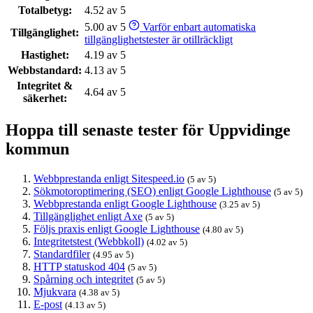
Totalbetyg:
4.52 av 5
5.00 av 5
Varför enbart automatiska
Tillgänglighet:
tillgänglighetstester är otillräckligt
Hastighet:
4.19 av 5
Webbstandard:
4.13 av 5
Integritet &
4.64 av 5
säkerhet:
Hoppa till senaste tester för Uppvidinge
kommun
Webbprestanda enligt Sitespeed.io
(5 av 5)
Sökmotoroptimering (SEO) enligt Google Lighthouse
(5 av 5)
Webbprestanda enligt Google Lighthouse
(3.25 av 5)
Tillgänglighet enligt Axe
(5 av 5)
Följs praxis enligt Google Lighthouse
(4.80 av 5)
Integritetstest (Webbkoll)
(4.02 av 5)
Standardfiler
(4.95 av 5)
HTTP statuskod 404
(5 av 5)
Spårning och integritet
(5 av 5)
Mjukvara
(4.38 av 5)
E-post
(4.13 av 5)