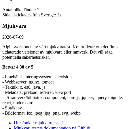
Antal olika länder: 2
Sidan skickades från Sverige: Ja
Mjukvara
2026-07-09
Alpha-versionen av vårt mjukvaratest. Kontrollerar om det finns
utdaterade versioner av mjukvara eller ramverk. Det vill säga
potentiella säkerhetsrisker.
Betyg: 4.38 av 5
- Innehållshanteringssystem: sitevision
- Webbserver: nginx, tomcat
- Teknik: c, es6, java, js
- Metadata: preload, referrer, viewport
- JS-ramverk/bibliotek: component, core-js, jquery, jquery-migrate,
react, underscore
- Språk: sv
- Bildformat: ico, jpeg, jpg, png, svg, webp
Hur funkar mjukvarutestet?
Mjukvarutestets dokumentation på Github