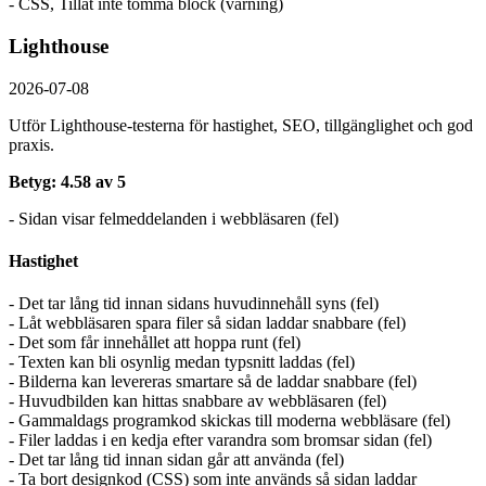
- CSS, Tillåt inte tomma block (varning)
Lighthouse
2026-07-08
Utför Lighthouse-testerna för hastighet, SEO, tillgänglighet och god
praxis.
Betyg: 4.58 av 5
- Sidan visar felmeddelanden i webbläsaren (fel)
Hastighet
- Det tar lång tid innan sidans huvudinnehåll syns (fel)
- Låt webbläsaren spara filer så sidan laddar snabbare (fel)
- Det som får innehållet att hoppa runt (fel)
- Texten kan bli osynlig medan typsnitt laddas (fel)
- Bilderna kan levereras smartare så de laddar snabbare (fel)
- Huvudbilden kan hittas snabbare av webbläsaren (fel)
- Gammaldags programkod skickas till moderna webbläsare (fel)
- Filer laddas i en kedja efter varandra som bromsar sidan (fel)
- Det tar lång tid innan sidan går att använda (fel)
- Ta bort designkod (CSS) som inte används så sidan laddar