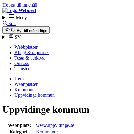
Hoppa till innehåll
Webperf
Meny
Sök
Byt till mörkt läge
SV
Webbplatser
Blogg & rapporter
Testa & verktyg
Om oss
Tjänster
Hem
Webbplatser
Kommuner
Uppvidinge kommun
Uppvidinge kommun
Webbplats:
www.uppvidinge.se
Kategori:
Kommuner