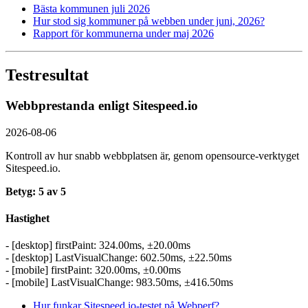
Bästa kommunen juli 2026
Hur stod sig kommuner på webben under juni, 2026?
Rapport för kommunerna under maj 2026
Testresultat
Webbprestanda enligt Sitespeed.io
2026-08-06
Kontroll av hur snabb webbplatsen är, genom opensource-verktyget
Sitespeed.io.
Betyg: 5 av 5
Hastighet
- [desktop] firstPaint: 324.00ms, ±20.00ms
- [desktop] LastVisualChange: 602.50ms, ±22.50ms
- [mobile] firstPaint: 320.00ms, ±0.00ms
- [mobile] LastVisualChange: 983.50ms, ±416.50ms
Hur funkar Sitespeed.io-testet på Webperf?