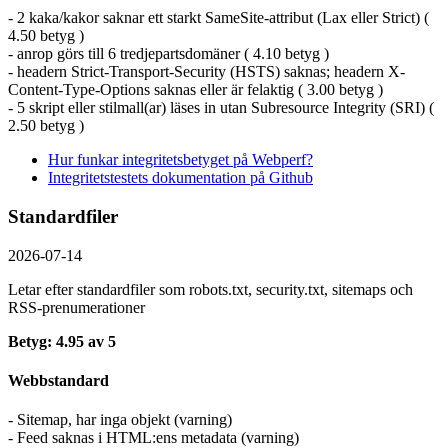
- 2 kaka/kakor saknar ett starkt SameSite-attribut (Lax eller Strict) (
4.50 betyg )
- anrop görs till 6 tredjepartsdomäner ( 4.10 betyg )
- headern Strict-Transport-Security (HSTS) saknas; headern X-
Content-Type-Options saknas eller är felaktig ( 3.00 betyg )
- 5 skript eller stilmall(ar) läses in utan Subresource Integrity (SRI) (
2.50 betyg )
Hur funkar integritetsbetyget på Webperf?
Integritetstestets dokumentation på Github
Standardfiler
2026-07-14
Letar efter standardfiler som robots.txt, security.txt, sitemaps och
RSS-prenumerationer
Betyg: 4.95 av 5
Webbstandard
- Sitemap, har inga objekt (varning)
- Feed saknas i HTML:ens metadata (varning)