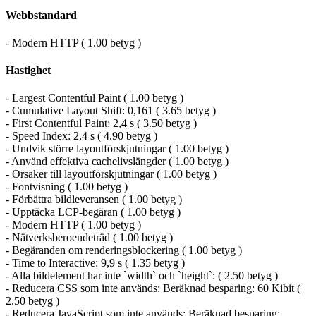
Webbstandard
- Modern HTTP ( 1.00 betyg )
Hastighet
- Largest Contentful Paint ( 1.00 betyg )
- Cumulative Layout Shift: 0,161 ( 3.65 betyg )
- First Contentful Paint: 2,4 s ( 3.50 betyg )
- Speed Index: 2,4 s ( 4.90 betyg )
- Undvik större layoutförskjutningar ( 1.00 betyg )
- Använd effektiva cachelivslängder ( 1.00 betyg )
- Orsaker till layoutförskjutningar ( 1.00 betyg )
- Fontvisning ( 1.00 betyg )
- Förbättra bildleveransen ( 1.00 betyg )
- Upptäcka LCP-begäran ( 1.00 betyg )
- Modern HTTP ( 1.00 betyg )
- Nätverksberoendeträd ( 1.00 betyg )
- Begäranden om renderingsblockering ( 1.00 betyg )
- Time to Interactive: 9,9 s ( 1.35 betyg )
- Alla bildelement har inte `width` och `height`: ( 2.50 betyg )
- Reducera CSS som inte används: Beräknad besparing: 60 Kibit (
2.50 betyg )
- Reducera JavaScript som inte används: Beräknad besparing: