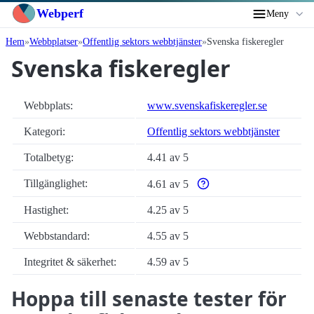
Webperf
Meny
Hem
Webbplatser
Offentlig sektors webbtjänster
Svenska fiskeregler
Svenska fiskeregler
Webbplats:
www.svenskafiskeregler.se
Kategori:
Offentlig sektors webbtjänster
Totalbetyg:
4.41 av 5
Tillgänglighet:
4.61 av 5
Varför enbart automatiska ti
Hastighet:
4.25 av 5
Webbstandard:
4.55 av 5
Integritet & säkerhet:
4.59 av 5
Hoppa till senaste tester för