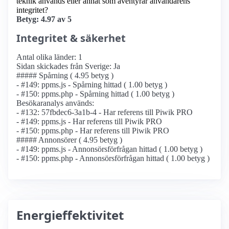
teknik används eller annat som äventyrar användarens
integritet?
Betyg: 4.97 av 5
Integritet & säkerhet
Antal olika länder: 1
Sidan skickades från Sverige: Ja
##### Spårning ( 4.95 betyg )
- #149: ppms.js - Spårning hittad ( 1.00 betyg )
- #150: ppms.php - Spårning hittad ( 1.00 betyg )
Besökaranalys används:
- #132: 57fbdec6-3a1b-4 - Har referens till Piwik PRO
- #149: ppms.js - Har referens till Piwik PRO
- #150: ppms.php - Har referens till Piwik PRO
##### Annonsörer ( 4.95 betyg )
- #149: ppms.js - Annonsörs­förfrågan hittad ( 1.00 betyg )
- #150: ppms.php - Annonsörs­förfrågan hittad ( 1.00 betyg )
Energieffektivitet