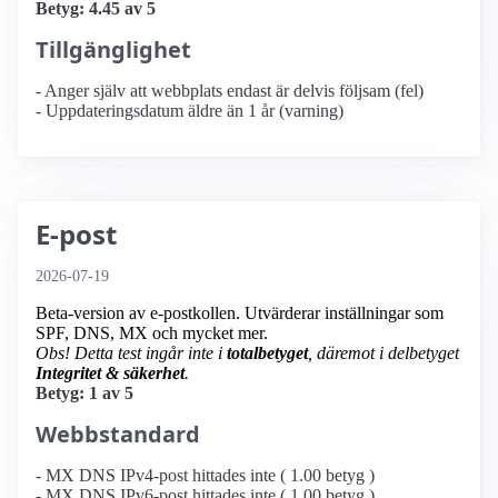
Betyg: 4.45 av 5
Tillgänglighet
- Anger själv att webbplats endast är delvis följsam (fel)
- Uppdateringsdatum äldre än 1 år (varning)
E-post
2026-07-19
Beta-version av e-postkollen. Utvärderar inställningar som
SPF, DNS, MX och mycket mer.
Obs! Detta test ingår inte i
totalbetyget
, däremot i delbetyget
Integritet & säkerhet
.
Betyg: 1 av 5
Webbstandard
- MX DNS IPv4-post hittades inte ( 1.00 betyg )
- MX DNS IPv6-post hittades inte ( 1.00 betyg )