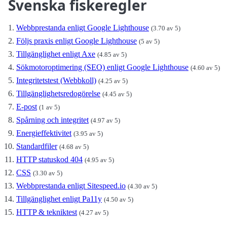
Svenska fiskeregler
Webbprestanda enligt Google Lighthouse
(3.70 av 5)
Följs praxis enligt Google Lighthouse
(5 av 5)
Tillgänglighet enligt Axe
(4.85 av 5)
Sökmotoroptimering (SEO) enligt Google Lighthouse
(4.60 av 5)
Integritetstest (Webbkoll)
(4.25 av 5)
Tillgänglighetsredogörelse
(4.45 av 5)
E-post
(1 av 5)
Spårning och integritet
(4.97 av 5)
Energieffektivitet
(3.95 av 5)
Standardfiler
(4.68 av 5)
HTTP statuskod 404
(4.95 av 5)
CSS
(3.30 av 5)
Webbprestanda enligt Sitespeed.io
(4.30 av 5)
Tillgänglighet enligt Pa11y
(4.50 av 5)
HTTP & tekniktest
(4.27 av 5)