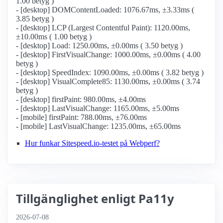
1.00 betyg )
- [desktop] DOMContentLoaded: 1076.67ms, ±3.33ms (
3.85 betyg )
- [desktop] LCP (Largest Contentful Paint): 1120.00ms,
±10.00ms ( 1.00 betyg )
- [desktop] Load: 1250.00ms, ±0.00ms ( 3.50 betyg )
- [desktop] FirstVisualChange: 1000.00ms, ±0.00ms ( 4.00
betyg )
- [desktop] SpeedIndex: 1090.00ms, ±0.00ms ( 3.82 betyg )
- [desktop] VisualComplete85: 1130.00ms, ±0.00ms ( 3.74
betyg )
- [desktop] firstPaint: 980.00ms, ±4.00ms
- [desktop] LastVisualChange: 1165.00ms, ±5.00ms
- [mobile] firstPaint: 788.00ms, ±76.00ms
- [mobile] LastVisualChange: 1235.00ms, ±65.00ms
Hur funkar Sitespeed.io-testet på Webperf?
Tillgänglighet enligt Pa11y
2026-07-08