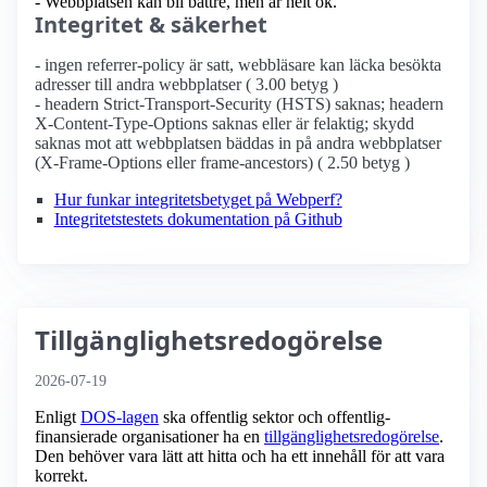
- Webbplatsen kan bli bättre, men är helt ok.
Integritet & säkerhet
- ingen referrer-policy är satt, webbläsare kan läcka besökta
adresser till andra webbplatser ( 3.00 betyg )
- headern Strict-Transport-Security (HSTS) saknas; headern
X-Content-Type-Options saknas eller är felaktig; skydd
saknas mot att webbplatsen bäddas in på andra webbplatser
(X-Frame-Options eller frame-ancestors) ( 2.50 betyg )
Hur funkar integritetsbetyget på Webperf?
Integritetstestets dokumentation på Github
Tillgänglighetsredogörelse
2026-07-19
Enligt
DOS-lagen
ska offentlig sektor och offentlig­
finansierade organisationer ha en
tillgänglighets­redogörelse
.
Den behöver vara lätt att hitta och ha ett innehåll för att vara
korrekt.