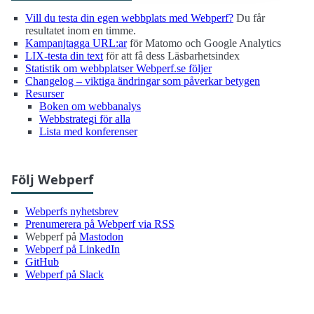
Vill du testa din egen webbplats med Webperf?
Du får
resultatet inom en timme.
Kampanjtagga URL:ar
för Matomo och Google Analytics
LIX-testa din text
för att få dess Läsbarhetsindex
Statistik om webbplatser Webperf.se följer
Changelog – viktiga ändringar som påverkar betygen
Resurser
Boken om webbanalys
Webbstrategi för alla
Lista med konferenser
Följ Webperf
Webperfs nyhetsbrev
Prenumerera på Webperf via RSS
Webperf på
Mastodon
Webperf på LinkedIn
GitHub
Webperf på Slack