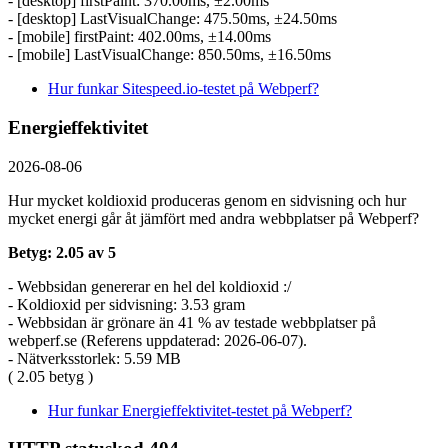
- [desktop] firstPaint: 370.00ms, ±2.00ms
- [desktop] LastVisualChange: 475.50ms, ±24.50ms
- [mobile] firstPaint: 402.00ms, ±14.00ms
- [mobile] LastVisualChange: 850.50ms, ±16.50ms
Hur funkar Sitespeed.io-testet på Webperf?
Energieffektivitet
2026-08-06
Hur mycket koldioxid produceras genom en sidvisning och hur
mycket energi går åt jämfört med andra webbplatser på Webperf?
Betyg: 2.05 av 5
- Webbsidan genererar en hel del koldioxid :/
- Koldioxid per sidvisning: 3.53 gram
- Webbsidan är grönare än 41 % av testade webbplatser på
webperf.se (Referens uppdaterad: 2026-06-07).
- Nätverksstorlek: 5.59 MB
( 2.05 betyg )
Hur funkar Energieffektivitet-testet på Webperf?