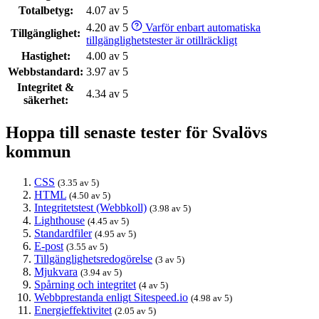
Totalbetyg:
4.07 av 5
4.20 av 5
Varför enbart automatiska
Tillgänglighet:
tillgänglighetstester är otillräckligt
Hastighet:
4.00 av 5
Webbstandard:
3.97 av 5
Integritet &
4.34 av 5
säkerhet:
Hoppa till senaste tester för Svalövs
kommun
CSS
(3.35 av 5)
HTML
(4.50 av 5)
Integritetstest (Webbkoll)
(3.98 av 5)
Lighthouse
(4.45 av 5)
Standardfiler
(4.95 av 5)
E-post
(3.55 av 5)
Tillgänglighetsredogörelse
(3 av 5)
Mjukvara
(3.94 av 5)
Spårning och integritet
(4 av 5)
Webbprestanda enligt Sitespeed.io
(4.98 av 5)
Energieffektivitet
(2.05 av 5)