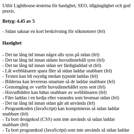
Utför Lighthouse-testerna för hastighet, SEO, tillgänglighet och god
praxis.
Betyg: 4.45 av 5
- Sidan saknar en kort beskrivning för sökmotorer (fel)
Hastighet
- Det tar lång tid innan något alls syns på sidan (fel)
- Det tar lång tid innan sidans huvudinnehåll syns (fel)
- Det tar lång tid innan sidan ser färdigladdad ut (fel)
- Låt webbläsaren spara filer så sidan laddar snabbare (fel)
- Texten kan bli osynlig medan typsnitt laddas (fel)
- Bilderna kan levereras smartare så de laddar snabbare (fel)
- Genomgång av varför huvudinnehållet syns sent (fel)
- Huvudbilden kan hittas snabbare av webbläsaren (fel)
- Filer laddas i en kedja efter varandra som bromsar sidan (fel)
- Det tar lång tid innan sidan går att använda (fel)
- Programkoden (JavaScript) kan komprimeras så sidan laddar
snabbare (fel)
- Ta bort designkod (CSS) som inte används så sidan laddar
snabbare (fel)
- Ta bort programkod (JavaScript) som inte används så sidan laddar