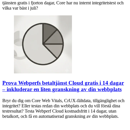
tjänsten gratis i fjorton dagar, Core har nu internt integritetstest och
vilka var bäst i juli?
Prova Webperfs betaltjänst Cloud gratis i 14 dagar
– inkluderar en liten granskning av din webbplats
Bryr du dig om Core Web Vitals, CrUX-fältdata, tillgänglighet och
integritet? Eller testas redan din webbplats och du vill förstå dina
testresultat? Testa Webperf Cloud kostnadsfritt i 14 dagar, utan
betalkort, och få en automatiserad granskning av din webbplats.