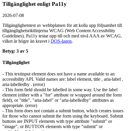
Tillgänglighet enligt Pa11y
2026-07-08
Tillgänglighetstest av webbplatsen för att kolla upp följsamhet till
tillgänglighets­riktlinjerna WCAG (Web Content Accessibility
Guidelines). Pa11y testar upp till och med nivå AAA av WCAG,
vilket är högre än kravet i
DOS-lagen
.
Betyg: 3 av 5
Tillgänglighet
- This textinput element does not have a name available to an
accessibility API. Valid names are: label element, title , aria-label ,
aria-labelledby . (error)
- This form field should be labelled in some way. Use the label
element (either with a "for" attribute or wrapped around the form
field), or "title", "aria-label" or "aria-labelledby" attributes as
appropriate. (error)
- This form does not contain a submit button, which creates issues
for those who cannot submit the form using the keyboard. Submit
buttons are INPUT elements with type attribute "submit" or
"image", or BUTTON elements with type "submit" or