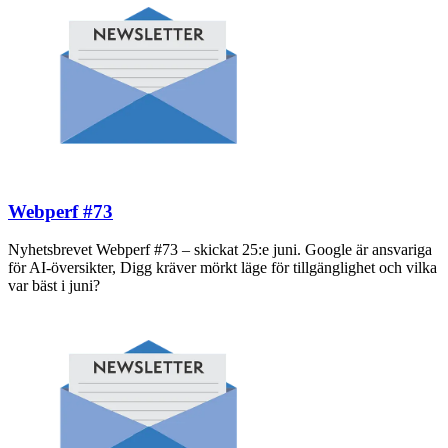
Webperf #73
Nyhetsbrevet Webperf #73 – skickat 25:e juni. Google är ansvariga
för AI-översikter, Digg kräver mörkt läge för tillgänglighet och vilka
var bäst i juni?