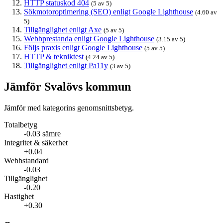
HTTP statuskod 404
(5 av 5)
Sökmotoroptimering (SEO) enligt Google Lighthouse
(4.60 av
5)
Tillgänglighet enligt Axe
(5 av 5)
Webbprestanda enligt Google Lighthouse
(3.15 av 5)
Följs praxis enligt Google Lighthouse
(5 av 5)
HTTP & tekniktest
(4.24 av 5)
Tillgänglighet enligt Pa11y
(3 av 5)
Jämför Svalövs kommun
Jämför med kategorins genomsnittsbetyg.
Totalbetyg
-0.03 sämre
Integritet & säkerhet
+0.04
Webbstandard
-0.03
Tillgänglighet
-0.20
Hastighet
+0.30