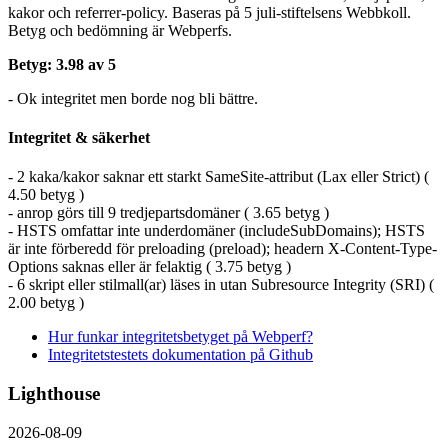
kakor och referrer-policy. Baseras på 5 juli-stiftelsens Webbkoll.
Betyg och bedömning är Webperfs.
Betyg: 3.98 av 5
- Ok integritet men borde nog bli bättre.
Integritet & säkerhet
- 2 kaka/kakor saknar ett starkt SameSite-attribut (Lax eller Strict) (
4.50 betyg )
- anrop görs till 9 tredjepartsdomäner ( 3.65 betyg )
- HSTS omfattar inte underdomäner (includeSubDomains); HSTS
är inte förberedd för preloading (preload); headern X-Content-Type-
Options saknas eller är felaktig ( 3.75 betyg )
- 6 skript eller stilmall(ar) läses in utan Subresource Integrity (SRI) (
2.00 betyg )
Hur funkar integritetsbetyget på Webperf?
Integritetstestets dokumentation på Github
Lighthouse
2026-08-09