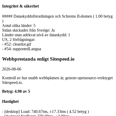
Integritet & säkerhet
##### Dataskyddsförordningen och Schrems II-domen ( 1.00 betyg
)
Antal olika länder: 5
Sidan skickades från Sverige: Ja
Länder utan adekvat nivå av dataskydd: 1
US, 2 förfrågningar:
- #52: cleardot.gif
- #54: supportedLangua
Webbprestanda enligt Sitespeed.io
2026-08-06
Kontroll av hur snabb webbplatsen är, genom opensource-verktyget
Sitespeed.io.
Betyg: 4.98 av 5
Hastighet
- [desktop] Load: 740.67ms, ±17.33ms ( 4.52 betyg )