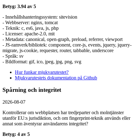
Betyg: 3.94 av 5
- Innehållshanteringssystem: sitevision
- Webbserver: nginx, tomcat
- Teknik: c, es6, java, js, php
- Licenser: apache-2.0, mit
- Metadata: canonical, open-graph, preload, referrer, viewport
- JS-ramverk/bibliotek: component, core-js, events, jquery, jquery-
migrate, js-cookie, requester, router, tabbable, underscore
- Språk: sv
- Bildformat: gif, ico, jpeg, jpg, png, svg
Hur funkar mjukvarutestet?
Mjukvarutestets dokumentation på Github
Spårning och integritet
2026-08-07
Kontrollerar om webbplatsen har tredjeparter och molntjänster
utanför EU:s jurisdiktion, och om fingerprint-teknik används eller
annat som äventyrar användarens integritet?
Betyg: 4 av 5