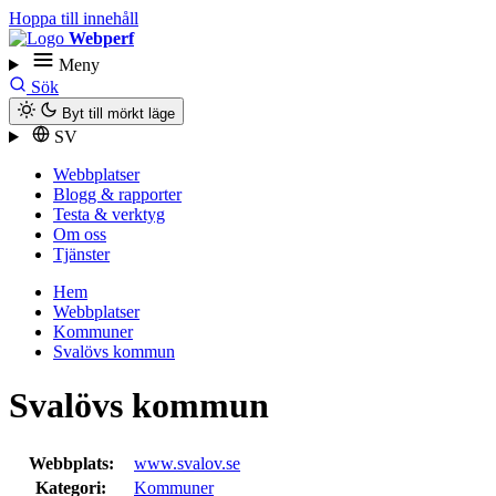
Hoppa till innehåll
Webperf
Meny
Sök
Byt till mörkt läge
SV
Webbplatser
Blogg & rapporter
Testa & verktyg
Om oss
Tjänster
Hem
Webbplatser
Kommuner
Svalövs kommun
Svalövs kommun
Webbplats:
www.svalov.se
Kategori:
Kommuner