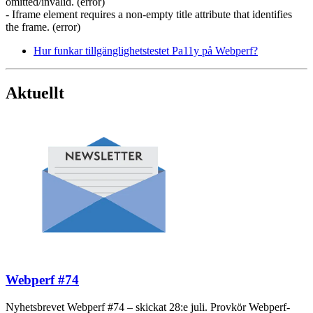
omitted/invalid. (error)
- Iframe element requires a non-empty title attribute that identifies
the frame. (error)
Hur funkar tillgänglighetstestet Pa11y på Webperf?
Aktuellt
Webperf #74
Nyhetsbrevet Webperf #74 – skickat 28:e juli. Provkör Webperf-