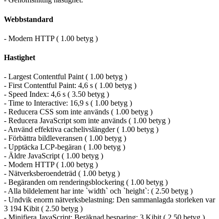
Webbstandard
- Modern HTTP ( 1.00 betyg )
Hastighet
- Largest Contentful Paint ( 1.00 betyg )
- First Contentful Paint: 4,6 s ( 1.00 betyg )
- Speed Index: 4,6 s ( 3.50 betyg )
- Time to Interactive: 16,9 s ( 1.00 betyg )
- Reducera CSS som inte används ( 1.00 betyg )
- Reducera JavaScript som inte används ( 1.00 betyg )
- Använd effektiva cachelivslängder ( 1.00 betyg )
- Förbättra bildleveransen ( 1.00 betyg )
- Upptäcka LCP-begäran ( 1.00 betyg )
- Äldre JavaScript ( 1.00 betyg )
- Modern HTTP ( 1.00 betyg )
- Nätverksberoendeträd ( 1.00 betyg )
- Begäranden om renderingsblockering ( 1.00 betyg )
- Alla bildelement har inte `width` och `height`: ( 2.50 betyg )
- Undvik enorm nätverksbelastning: Den sammanlagda storleken var
3 194 Kibit ( 2.50 betyg )
- Minifiera JavaScript: Beräknad besparing: 3 Kibit ( 2.50 betyg )