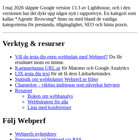
I maj 2026 släppte Google version 13.3 av Lighthouse, och i den
versionen har det dykt upp något nytt i rapportvyn. En kategori som
kallas *Agentic Browsing* finns nu med bland de vanliga
kategorierna för prestanda, tillgänglighet, SEO och bästa praxis.
Verktyg & resurser
Vill du testa din egen webbplats med Webperf?
Du får
resultatet inom en timme.
Kampanjtagga URL:ar
för Matomo och Google Analytics
LIX-testa din text
för att få dess Läsbarhetsindex
Statistik om webbplatser Webperf.se följer
Changelog – viktiga ändringar som påverkar betygen
Resurser
Boken om webbanalys
Webbstrategi för alla
Lista med konferenser
Följ Webperf
Webperfs nyhetsbrev
Prenumerera på Webperf via RSS