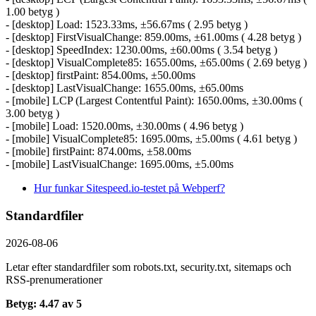
1.00 betyg )
- [desktop] Load: 1523.33ms, ±56.67ms ( 2.95 betyg )
- [desktop] FirstVisualChange: 859.00ms, ±61.00ms ( 4.28 betyg )
- [desktop] SpeedIndex: 1230.00ms, ±60.00ms ( 3.54 betyg )
- [desktop] VisualComplete85: 1655.00ms, ±65.00ms ( 2.69 betyg )
- [desktop] firstPaint: 854.00ms, ±50.00ms
- [desktop] LastVisualChange: 1655.00ms, ±65.00ms
- [mobile] LCP (Largest Contentful Paint): 1650.00ms, ±30.00ms (
3.00 betyg )
- [mobile] Load: 1520.00ms, ±30.00ms ( 4.96 betyg )
- [mobile] VisualComplete85: 1695.00ms, ±5.00ms ( 4.61 betyg )
- [mobile] firstPaint: 874.00ms, ±58.00ms
- [mobile] LastVisualChange: 1695.00ms, ±5.00ms
Hur funkar Sitespeed.io-testet på Webperf?
Standardfiler
2026-08-06
Letar efter standardfiler som robots.txt, security.txt, sitemaps och
RSS-prenumerationer
Betyg: 4.47 av 5