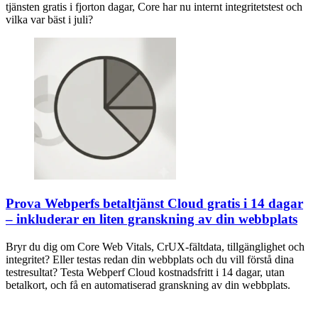
tjänsten gratis i fjorton dagar, Core har nu internt integritetstest och
vilka var bäst i juli?
Prova Webperfs betaltjänst Cloud gratis i 14 dagar
– inkluderar en liten granskning av din webbplats
Bryr du dig om Core Web Vitals, CrUX-fältdata, tillgänglighet och
integritet? Eller testas redan din webbplats och du vill förstå dina
testresultat? Testa Webperf Cloud kostnadsfritt i 14 dagar, utan
betalkort, och få en automatiserad granskning av din webbplats.