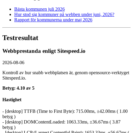
Bästa kommunen juli 2026
Hur stod sig kommuner på webben under juni, 2026?
Rapport för kommunerna under maj 2026
Testresultat
Webbprestanda enligt Sitespeed.io
2026-08-06
Kontroll av hur snabb webbplatsen är, genom opensource-verktyget
Sitespeed.io.
Betyg: 4.10 av 5
Hastighet
- [desktop] TTFB (Time to First Byte): 715.00ms, ±42.00ms ( 1.00
betyg )
- [desktop] DOMContentLoaded: 1063.33ms, ±36.67ms ( 3.87
betyg )
- [desktop] LCP (Largest Contentful Paint): 1653.33ms, ±56.67ms (