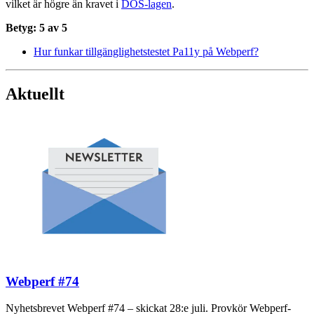
vilket är högre än kravet i
DOS-lagen
.
Betyg: 5 av 5
Hur funkar tillgänglighetstestet Pa11y på Webperf?
Aktuellt
Webperf #74
Nyhetsbrevet Webperf #74 – skickat 28:e juli. Provkör Webperf-