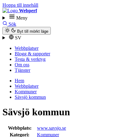
Hoppa till innehåll
Webperf
Meny
Sök
Byt till mörkt läge
SV
Webbplatser
Blogg & rapporter
Testa & verktyg
Om oss
Tjänster
Hem
Webbplatser
Kommuner
Sävsjö kommun
Sävsjö kommun
Webbplats:
www.savsjo.se
Kategori:
Kommuner