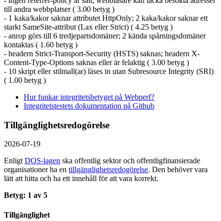
- ingen referrer-policy är satt, webbläsare kan läcka besökta adresser
till andra webbplatser ( 3.00 betyg )
- 1 kaka/kakor saknar attributet HttpOnly; 2 kaka/kakor saknar ett
starkt SameSite-attribut (Lax eller Strict) ( 4.25 betyg )
- anrop görs till 6 tredjepartsdomäner; 2 kända spårningsdomäner
kontaktas ( 1.60 betyg )
- headern Strict-Transport-Security (HSTS) saknas; headern X-
Content-Type-Options saknas eller är felaktig ( 3.00 betyg )
- 10 skript eller stilmall(ar) läses in utan Subresource Integrity (SRI)
( 1.00 betyg )
Hur funkar integritetsbetyget på Webperf?
Integritetstestets dokumentation på Github
Tillgänglighetsredogörelse
2026-07-19
Enligt
DOS-lagen
ska offentlig sektor och offentlig­finansierade
organisationer ha en
tillgänglighets­redogörelse
. Den behöver vara
lätt att hitta och ha ett innehåll för att vara korrekt.
Betyg: 1 av 5
Tillgänglighet