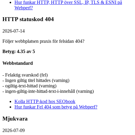
Hur funkar HTTP, HTTP över SSL, IP, TLS & ESNI på
Webperf?
HTTP statuskod 404
2026-07-14
Följer webbplatsen praxis för felsidan 404?
Betyg: 4.35 av 5
Webbstandard
- Felaktig svarskod (fel)
- Ingen giltig titel hittades (varning)
- ogiltig-text-hittad (varning)
- ingen-giltig-inte-hittad-text-i-innehåll (varning)
Kolla HTTP-kod hos SEObook
Hur funkar Fel 404 som betyg på Webperf?
Mjukvara
2026-07-09