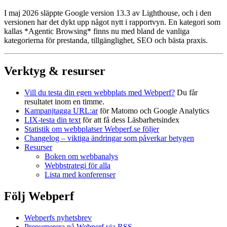
I maj 2026 släppte Google version 13.3 av Lighthouse, och i den
versionen har det dykt upp något nytt i rapportvyn. En kategori som
kallas *Agentic Browsing* finns nu med bland de vanliga
kategorierna för prestanda, tillgänglighet, SEO och bästa praxis.
Verktyg & resurser
Vill du testa din egen webbplats med Webperf?
Du får
resultatet inom en timme.
Kampanjtagga URL:ar
för Matomo och Google Analytics
LIX-testa din text
för att få dess Läsbarhetsindex
Statistik om webbplatser Webperf.se följer
Changelog – viktiga ändringar som påverkar betygen
Resurser
Boken om webbanalys
Webbstrategi för alla
Lista med konferenser
Följ Webperf
Webperfs nyhetsbrev
Prenumerera på Webperf via RSS