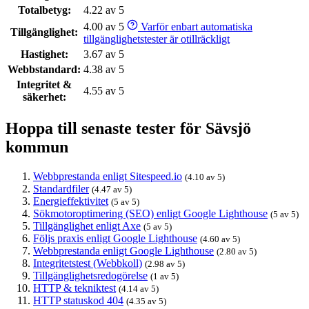
Totalbetyg:
4.22 av 5
4.00 av 5
Varför enbart automatiska
Tillgänglighet:
tillgänglighetstester är otillräckligt
Hastighet:
3.67 av 5
Webbstandard:
4.38 av 5
Integritet &
4.55 av 5
säkerhet:
Hoppa till senaste tester för Sävsjö
kommun
Webbprestanda enligt Sitespeed.io
(4.10 av 5)
Standardfiler
(4.47 av 5)
Energieffektivitet
(5 av 5)
Sökmotoroptimering (SEO) enligt Google Lighthouse
(5 av 5)
Tillgänglighet enligt Axe
(5 av 5)
Följs praxis enligt Google Lighthouse
(4.60 av 5)
Webbprestanda enligt Google Lighthouse
(2.80 av 5)
Integritetstest (Webbkoll)
(2.98 av 5)
Tillgänglighetsredogörelse
(1 av 5)
HTTP & tekniktest
(4.14 av 5)
HTTP statuskod 404
(4.35 av 5)