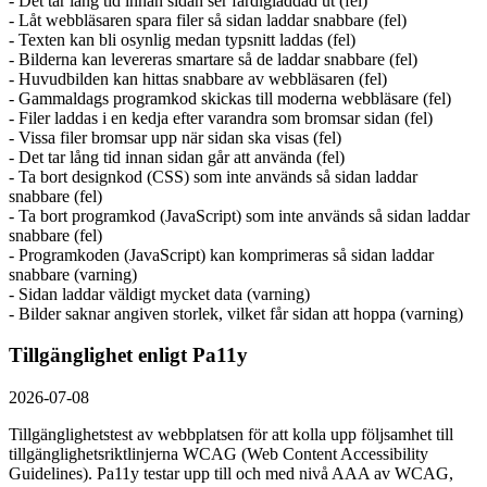
- Det tar lång tid innan sidan ser färdigladdad ut (fel)
- Låt webbläsaren spara filer så sidan laddar snabbare (fel)
- Texten kan bli osynlig medan typsnitt laddas (fel)
- Bilderna kan levereras smartare så de laddar snabbare (fel)
- Huvudbilden kan hittas snabbare av webbläsaren (fel)
- Gammaldags programkod skickas till moderna webbläsare (fel)
- Filer laddas i en kedja efter varandra som bromsar sidan (fel)
- Vissa filer bromsar upp när sidan ska visas (fel)
- Det tar lång tid innan sidan går att använda (fel)
- Ta bort designkod (CSS) som inte används så sidan laddar
snabbare (fel)
- Ta bort programkod (JavaScript) som inte används så sidan laddar
snabbare (fel)
- Programkoden (JavaScript) kan komprimeras så sidan laddar
snabbare (varning)
- Sidan laddar väldigt mycket data (varning)
- Bilder saknar angiven storlek, vilket får sidan att hoppa (varning)
Tillgänglighet enligt Pa11y
2026-07-08
Tillgänglighetstest av webbplatsen för att kolla upp följsamhet till
tillgänglighets­riktlinjerna WCAG (Web Content Accessibility
Guidelines). Pa11y testar upp till och med nivå AAA av WCAG,