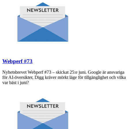
Webperf #73
Nyhetsbrevet Webperf #73 – skickat 25:e juni. Google är ansvariga
för AI-översikter, Digg kräver mörkt läge för tillgänglighet och vilka
var bäst i juni?