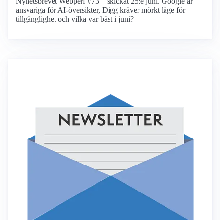
Nyhetsbrevet Webperf #73 – skickat 25:e juni. Google är
ansvariga för AI-översikter, Digg kräver mörkt läge för
tillgänglighet och vilka var bäst i juni?