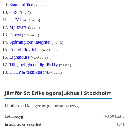
Standardfiler
(5 av 5)
CSS
(5 av 5)
HTML
(4.50 av 5)
Mjukvara
(5 av 5)
E-post
(2.25 av 5)
Spårning och integritet
(4 av 5)
Energieffektivitet
(4.20 av 5)
Lighthouse
(4.59 av 5)
Tillgänglighet enligt Pa11y
(5 av 5)
HTTP & tekniktest
(4.44 av 5)
Jämför S:t Eriks ögonsjukhus i Stockholm
Jämför med kategorins genomsnittsbetyg.
Totalbetyg
+0.50 bättre
Integritet & säkerhet
+0.41