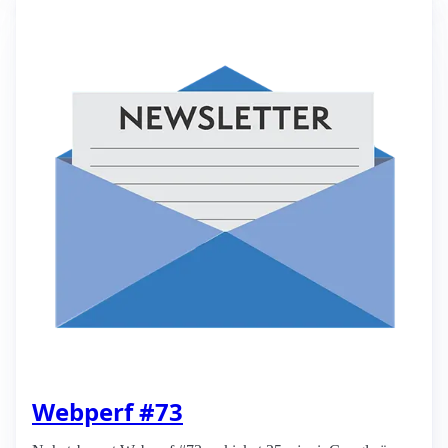
Webperf #73