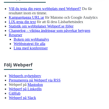
Vill du testa din egen webbplats med Webperf?
Du får
resultatet inom en timme.
Kampanjtagga URL:ar
för Matomo och Google Analytics
LIX-testa din text
för att få dess Läsbarhetsindex
Statistik om webbplatser Webperf.se följer
Changelog – viktiga ändringar som påverkar betygen
Resurser
Boken om webbanalys
Webbstrategi för alla
Lista med konferenser
Följ Webperf
Webperfs nyhetsbrev
Prenumerera på Webperf via RSS
Webperf på
Mastodon
Webperf på LinkedIn
GitHub
Webperf på Slack