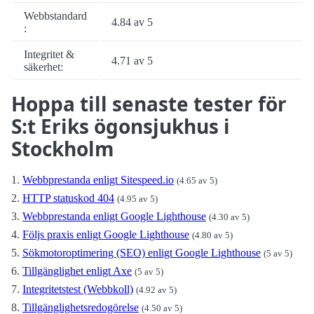
Webbstandard
4.84 av 5
:
Integritet &
4.71 av 5
säkerhet:
Hoppa till senaste tester för
S:t Eriks ögonsjukhus i
Stockholm
Webbprestanda enligt Sitespeed.io
(4.65 av 5)
HTTP statuskod 404
(4.95 av 5)
Webbprestanda enligt Google Lighthouse
(4.30 av 5)
Följs praxis enligt Google Lighthouse
(4.80 av 5)
Sökmotoroptimering (SEO) enligt Google Lighthouse
(5 av 5)
Tillgänglighet enligt Axe
(5 av 5)
Integritetstest (Webbkoll)
(4.92 av 5)
Tillgänglighetsredogörelse
(4.50 av 5)