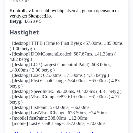
2026-08-07
Kontroll av hur snabb webbplatsen är, genom opensource-
verktyget Sitespeed.io.
Betyg: 4.65 av 5
Hastighet
- [desktop] TTFB (Time to First Byte): 457.00ms, ±85.00ms
( 1.00 betyg )
- [desktop] DOMContentLoaded: 587.67ms, ±41.33ms (
4.82 betyg )
- [desktop] LCP (Largest Contentful Paint): 608.00ms,
±48.00ms ( 3.00 betyg )
- [desktop] Load: 625.00ms, ±71.00ms ( 4.75 betyg )
- [desktop] FirstVisualChange: 584.00ms, ±65.00ms ( 4.83
betyg )
- [desktop] SpeedIndex: 593.00ms, ±64.00ms ( 4.81 betyg )
- [desktop] VisualComplete85: 615.00ms, ±61.00ms ( 4.77
betyg )
- [desktop] firstPaint: 574.00ms, ±66.00ms
- [desktop] LastVisualChange: 628.50ms, ±74.50ms
- [mobile] firstPaint: 388.00ms, ±12.00ms
- [mobile] LastVisualChange: 787.00ms, ±20.00ms