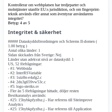
Kontrollerar om webbplatsen har tredjeparter och
molntjänster utanför EU:s jurisdiktion, och om fingerprint-
teknik används eller annat som äventyrar användarens
integritet?
Betyg: 4 av 5
Integritet & säkerhet
##### Dataskyddsförordningen och Schrems II-domen (
1.00 betyg )
Antal olika länder: 1
Sidan skickades från Sverige: Nej
Länder utan adekvat nivå av dataskydd: 1
US, 52 förfrågningar:
- #1: Webbsida
- #2: InterRSVariable
- #3: 1uiz8n-e4afg2.c
- #4: 2du3g659vw53c.c
- #5: logo-steriks.sv
- Fler än 5 förfrågningar hittade, döljer resten
Besökaranalys används:
- #25: 15bybkpfyz8sz.j - Har referens till Siteimprove
Analytics
- #25: 15bybkpfyz8sz.j - Har referens till Application