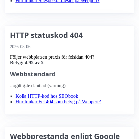
Hur funkar Sitespeed.io-testet på Webperf?
HTTP statuskod 404
2026-08-06
Följer webbplatsen praxis för felsidan 404?
Betyg: 4.95 av 5
Webbstandard
- ogiltig-text-hittad (varning)
Kolla HTTP-kod hos SEObook
Hur funkar Fel 404 som betyg på Webperf?
Webbprestanda enligt Google