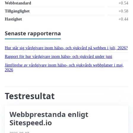
Webbstandard
+0.54
Tillgänglighet
+0.58
Hastighet
+0.44
Senaste rapporterna
Hur står sig vårdgivare inom hälso- och sjukvård på webben i juli, 2026?
Rapport för hur vårdgivare inom hälso- och sjukvård under juni
Jämförelse av vårdgivare inom hälso- och sjukvårds webbplatser i maj,
2026
Testresultat
Webbprestanda enligt
Sitespeed.io