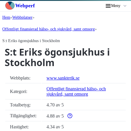
Webperf
Meny
Hem
Webbplatser
Offentligt finansierad hälso- och sjukvård, samt omsorg
S:t Eriks ögonsjukhus i Stockholm
S:t Eriks ögonsjukhus i
Stockholm
Webbplats:
www.sankterik.se
Offentligt finansierad hälso- och
Kategori:
sjukvård, samt omsorg
Totalbetyg:
4.70 av 5
Tillgänglighet:
4.88 av 5
Varför enbart automatiska tillgänglig
Hastighet:
4.34 av 5