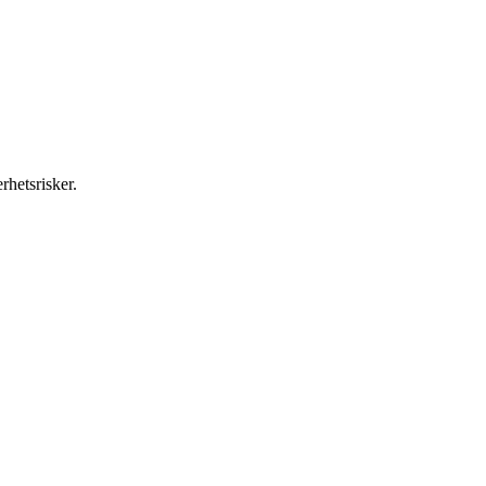
rhetsrisker.