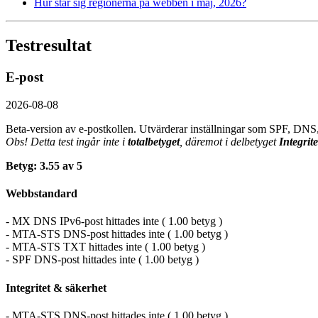
Hur står sig regionerna på webben i maj, 2026?
Testresultat
E-post
2026-08-08
Beta-version av e-postkollen. Utvärderar inställningar som SPF, DN
Obs! Detta test ingår inte i
totalbetyget
, däremot i delbetyget
Integrit
Betyg: 3.55 av 5
Webbstandard
- MX DNS IPv6-post hittades inte ( 1.00 betyg )
- MTA-STS DNS-post hittades inte ( 1.00 betyg )
- MTA-STS TXT hittades inte ( 1.00 betyg )
- SPF DNS-post hittades inte ( 1.00 betyg )
Integritet & säkerhet
- MTA-STS DNS-post hittades inte ( 1.00 betyg )