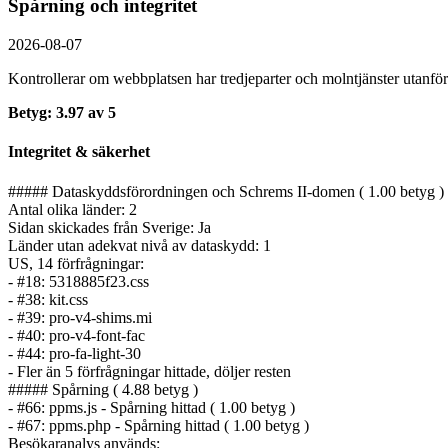
Spårning och integritet
2026-08-07
Kontrollerar om webbplatsen har tredjeparter och molntjänster utanför
Betyg: 3.97 av 5
Integritet & säkerhet
##### Dataskyddsförordningen och Schrems II-domen ( 1.00 betyg )
Antal olika länder: 2
Sidan skickades från Sverige: Ja
Länder utan adekvat nivå av dataskydd: 1
US, 14 förfrågningar:
- #18: 5318885f23.css
- #38: kit.css
- #39: pro-v4-shims.mi
- #40: pro-v4-font-fac
- #44: pro-fa-light-30
- Fler än 5 förfrågningar hittade, döljer resten
##### Spårning ( 4.88 betyg )
- #66: ppms.js - Spårning hittad ( 1.00 betyg )
- #67: ppms.php - Spårning hittad ( 1.00 betyg )
Besökaranalys används: