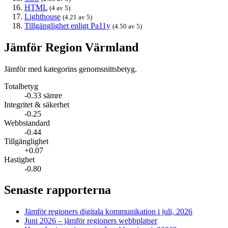
HTML
(4 av 5)
Lighthouse
(4.21 av 5)
Tillgänglighet enligt Pa11y
(4.50 av 5)
Jämför Region Värmland
Jämför med kategorins genomsnittsbetyg.
Totalbetyg
-0.33 sämre
Integritet & säkerhet
-0.25
Webbstandard
-0.44
Tillgänglighet
+0.07
Hastighet
-0.80
Senaste rapporterna
Jämför regioners digitala kommunikation i juli, 2026
Juni 2026 – jämför regioners webbplatser