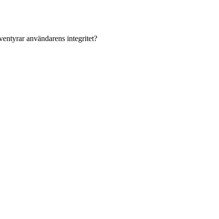
ventyrar användarens integritet?