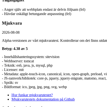
Tillgänglighet
- Anger själv att webbplats endast är delvis följsam (fel)
- Hävdar oskäligt betungande anpassning (fel)
Mjukvara
2026-08-08
Alpha-versionen av vårt mjukvaratest. Kontrollerar om det finns utdate
Betyg: 4.38 av 5
- Innehållshanteringssystem: sitevision
- Webbserver: tomcat
- Teknik: es6, java, js, mysql, php
- Licenser: mit
- Metadata: apple-touch-icon, canonical, icon, open-graph, preload, v
- JS-ramverk/bibliotek: core-js, jquery, jquery-migrate, matomo, react, 
- Språk: sv
- Bildformat: ico, jpeg, jpg, png, svg, webp
Hur funkar mjukvarutestet?
Mjukvarutestets dokumentation på Github