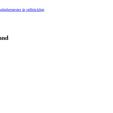
lighetstester är otillräckligt
land