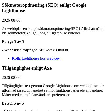
Sökmotoroptimering (SEO) enligt Google
Lighthouse
2026-08-06
Är webbplatsen bra på sökmotoroptimering/SEO? Alltså att nå ut
via sökmotorer, enligt Google Lighthouse kriterier.
Betyg: 5 av 5
- Webbsidan följer god SEO-praxis fullt ut!
Kolla Lighthouse hos web.dev
Tillgänglighet enligt Axe
2026-08-06
Tillgänglighetstest genom Google Lighthouse om webbplatsen är
utformad på ett tillgängligt sätt för funktionsvarierade användare.
Mäter med en mobil­användares preferenser.
Betyg: 5 av 5