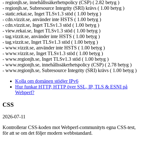
- regionjh.se, innehållssäkerhetspolicy (CSP) ( 2.82 betyg )
- regionjh.se, Subresource Integrity (SRI) krävs ( 1.00 betyg )
- static.rekai.se, Inget TLSv1.3 stöd ( 1.00 betyg )
- cdn.vizzit.se, använder inte HSTS ( 1.00 betyg )
- cdn.vizzit.se, Inget TLSv1.3 stöd ( 1.00 betyg )
- view.rekai.se, Inget TLSv1.3 stöd ( 1.00 betyg )
- tag.vizzit.se, använder inte HSTS ( 1.00 betyg )
- tag.vizzit.se, Inget TLSv1.3 stöd ( 1.00 betyg )
- www.vizzit.se, använder inte HSTS ( 1.00 betyg )
- www.vizzit.se, Inget TLSv1.3 stöd ( 1.00 betyg )
- www.regionjh.se, Inget TLSv1.3 stöd ( 1.00 betyg )
- www.regionjh.se, innehållssäkerhetspolicy (CSP) ( 2.78 betyg )
- www.regionjh.se, Subresource Integrity (SRI) krävs ( 1.00 betyg )
Kolla om domänen stödjer IPv6
Hur funkar HTTP, HTTP över SSL, IP, TLS & ESNI på
Webperf?
CSS
2026-07-11
Kontrollerar CSS-koden mot Webperf-communityts egna CSS-test,
för att se om det följer modern webbstandard.