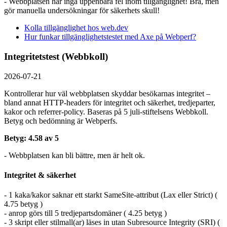
- Webbplatsen har inga uppenbara fel inom tillgänglighet! Bra, men
gör manuella undersökningar för säkerhets skull!
Kolla tillgänglighet hos web.dev
Hur funkar tillgänglighetstestet med Axe på Webperf?
Integritetstest (Webbkoll)
2026-07-21
Kontrollerar hur väl webbplatsen skyddar besökarnas integritet –
bland annat HTTP-headers för integritet och säkerhet, tredjeparter,
kakor och referrer-policy. Baseras på 5 juli-stiftelsens Webbkoll.
Betyg och bedömning är Webperfs.
Betyg: 4.58 av 5
- Webbplatsen kan bli bättre, men är helt ok.
Integritet & säkerhet
- 1 kaka/kakor saknar ett starkt SameSite-attribut (Lax eller Strict) (
4.75 betyg )
- anrop görs till 5 tredjepartsdomäner ( 4.25 betyg )
- 3 skript eller stilmall(ar) läses in utan Subresource Integrity (SRI) (