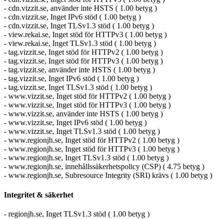
- cdn.vizzit.se, använder inte HSTS ( 1.00 betyg )
- cdn.vizzit.se, Inget IPv6 stöd ( 1.00 betyg )
- cdn.vizzit.se, Inget TLSv1.3 stöd ( 1.00 betyg )
- view.rekai.se, Inget stöd för HTTPv3 ( 1.00 betyg )
- view.rekai.se, Inget TLSv1.3 stöd ( 1.00 betyg )
- tag.vizzit.se, Inget stöd för HTTPv2 ( 1.00 betyg )
- tag.vizzit.se, Inget stöd för HTTPv3 ( 1.00 betyg )
- tag.vizzit.se, använder inte HSTS ( 1.00 betyg )
- tag.vizzit.se, Inget IPv6 stöd ( 1.00 betyg )
- tag.vizzit.se, Inget TLSv1.3 stöd ( 1.00 betyg )
- www.vizzit.se, Inget stöd för HTTPv2 ( 1.00 betyg )
- www.vizzit.se, Inget stöd för HTTPv3 ( 1.00 betyg )
- www.vizzit.se, använder inte HSTS ( 1.00 betyg )
- www.vizzit.se, Inget IPv6 stöd ( 1.00 betyg )
- www.vizzit.se, Inget TLSv1.3 stöd ( 1.00 betyg )
- www.regionjh.se, Inget stöd för HTTPv2 ( 1.00 betyg )
- www.regionjh.se, Inget stöd för HTTPv3 ( 1.00 betyg )
- www.regionjh.se, Inget TLSv1.3 stöd ( 1.00 betyg )
- www.regionjh.se, innehållssäkerhetspolicy (CSP) ( 4.75 betyg )
- www.regionjh.se, Subresource Integrity (SRI) krävs ( 1.00 betyg )
Integritet & säkerhet
- regionjh.se, Inget TLSv1.3 stöd ( 1.00 betyg )