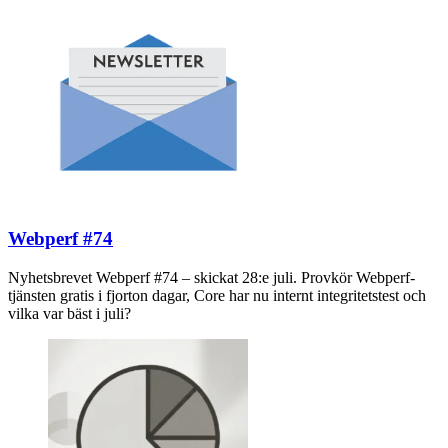
Webperf #74
Nyhetsbrevet Webperf #74 – skickat 28:e juli. Provkör Webperf-
tjänsten gratis i fjorton dagar, Core har nu internt integritetstest och
vilka var bäst i juli?