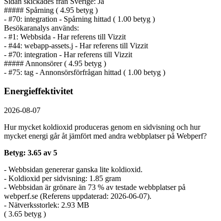
Sidan skickades från Sverige: Ja
##### Spårning ( 4.95 betyg )
- #70: integration - Spårning hittad ( 1.00 betyg )
Besökaranalys används:
- #1: Webbsida - Har referens till Vizzit
- #44: webapp-assets.j - Har referens till Vizzit
- #70: integration - Har referens till Vizzit
##### Annonsörer ( 4.95 betyg )
- #75: tag - Annonsörs­förfrågan hittad ( 1.00 betyg )
Energieffektivitet
2026-08-07
Hur mycket koldioxid produceras genom en sidvisning och hur
mycket energi går åt jämfört med andra webbplatser på Webperf?
Betyg: 3.65 av 5
- Webbsidan genererar ganska lite koldioxid.
- Koldioxid per sidvisning: 1.85 gram
- Webbsidan är grönare än 73 % av testade webbplatser på
webperf.se (Referens uppdaterad: 2026-06-07).
- Nätverksstorlek: 2.93 MB
( 3.65 betyg )