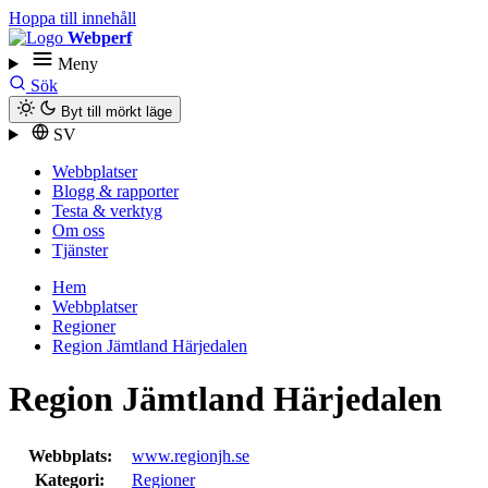
Hoppa till innehåll
Webperf
Meny
Sök
Byt till mörkt läge
SV
Webbplatser
Blogg & rapporter
Testa & verktyg
Om oss
Tjänster
Hem
Webbplatser
Regioner
Region Jämtland Härjedalen
Region Jämtland Härjedalen
Webbplats:
www.regionjh.se
Kategori:
Regioner