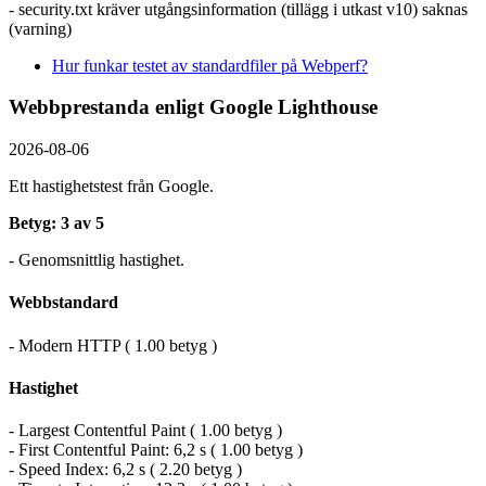
- security.txt kräver utgångsinformation (tillägg i utkast v10) saknas
(varning)
Hur funkar testet av standardfiler på Webperf?
Webbprestanda enligt Google Lighthouse
2026-08-06
Ett hastighetstest från Google.
Betyg: 3 av 5
- Genomsnittlig hastighet.
Webbstandard
- Modern HTTP ( 1.00 betyg )
Hastighet
- Largest Contentful Paint ( 1.00 betyg )
- First Contentful Paint: 6,2 s ( 1.00 betyg )
- Speed Index: 6,2 s ( 2.20 betyg )