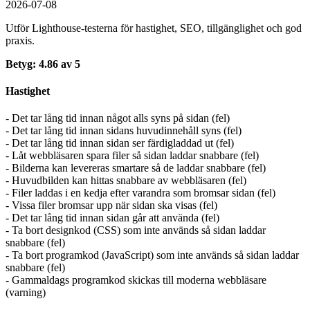
2026-07-08
Utför Lighthouse-testerna för hastighet, SEO, tillgänglighet och god
praxis.
Betyg: 4.86 av 5
Hastighet
- Det tar lång tid innan något alls syns på sidan (fel)
- Det tar lång tid innan sidans huvudinnehåll syns (fel)
- Det tar lång tid innan sidan ser färdigladdad ut (fel)
- Låt webbläsaren spara filer så sidan laddar snabbare (fel)
- Bilderna kan levereras smartare så de laddar snabbare (fel)
- Huvudbilden kan hittas snabbare av webbläsaren (fel)
- Filer laddas i en kedja efter varandra som bromsar sidan (fel)
- Vissa filer bromsar upp när sidan ska visas (fel)
- Det tar lång tid innan sidan går att använda (fel)
- Ta bort designkod (CSS) som inte används så sidan laddar
snabbare (fel)
- Ta bort programkod (JavaScript) som inte används så sidan laddar
snabbare (fel)
- Gammaldags programkod skickas till moderna webbläsare
(varning)