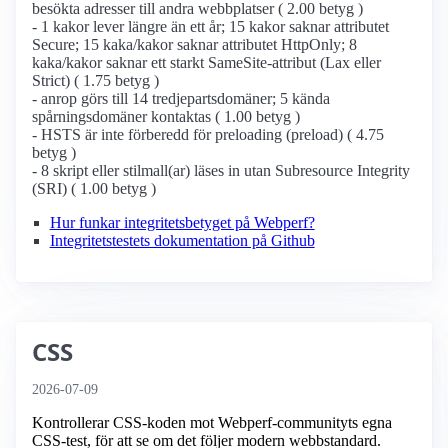
besökta adresser till andra webbplatser ( 2.00 betyg )
- 1 kakor lever längre än ett år; 15 kakor saknar attributet
Secure; 15 kaka/kakor saknar attributet HttpOnly; 8
kaka/kakor saknar ett starkt SameSite-attribut (Lax eller
Strict) ( 1.75 betyg )
- anrop görs till 14 tredjepartsdomäner; 5 kända
spårningsdomäner kontaktas ( 1.00 betyg )
- HSTS är inte förberedd för preloading (preload) ( 4.75
betyg )
- 8 skript eller stilmall(ar) läses in utan Subresource Integrity
(SRI) ( 1.00 betyg )
Hur funkar integritetsbetyget på Webperf?
Integritetstestets dokumentation på Github
CSS
2026-07-09
Kontrollerar CSS-koden mot Webperf-communityts egna
CSS-test, för att se om det följer modern webbstandard.