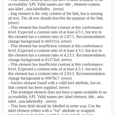
accessibility API. Valid names are: title , element content,
aria-label , aria-labelledby . (error)
- Img element is the only content of the link, but is missing
alt text. The alt text should describe the purpose of the link.
(error)
- This element has insufficient contrast at this conformance
level. Expected a contrast ratio of at least 4.5:1, but text in
this element has a contrast ratio of 3.87:1. Recommendation:
change background to #e03114. (error)
- This element has insufficient contrast at this conformance
level. Expected a contrast ratio of at least 4.5:1, but text in
this element has a contrast ratio of 4.23:1. Recommendation:
change background to #1372ed. (error)
- This element has insufficient contrast at this conformance
level. Expected a contrast ratio of at least 4.5:1, but text in
this element has a contrast ratio of 2.83:1. Recommendation:
change background to #007bc7. (error)
- Anchor element found with a valid href attribute, but no
link content has been supplied. (error)
- This textinput element does not have a name available to an
accessibility API. Valid names are: label element, title , aria-
label , aria-labelledby . (error)
- This form field should be labelled in some way. Use the
label element (either with a "for" attribute or wrapped