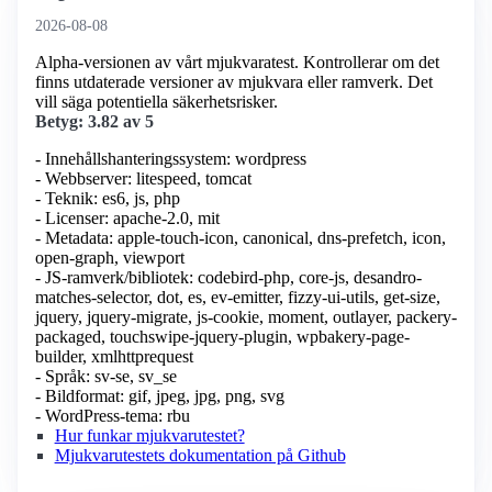
2026-08-08
Alpha-versionen av vårt mjukvaratest. Kontrollerar om det
finns utdaterade versioner av mjukvara eller ramverk. Det
vill säga potentiella säkerhetsrisker.
Betyg: 3.82 av 5
- Innehållshanteringssystem: wordpress
- Webbserver: litespeed, tomcat
- Teknik: es6, js, php
- Licenser: apache-2.0, mit
- Metadata: apple-touch-icon, canonical, dns-prefetch, icon,
open-graph, viewport
- JS-ramverk/bibliotek: codebird-php, core-js, desandro-
matches-selector, dot, es, ev-emitter, fizzy-ui-utils, get-size,
jquery, jquery-migrate, js-cookie, moment, outlayer, packery-
packaged, touchswipe-jquery-plugin, wpbakery-page-
builder, xmlhttprequest
- Språk: sv-se, sv_se
- Bildformat: gif, jpeg, jpg, png, svg
- WordPress-tema: rbu
Hur funkar mjukvarutestet?
Mjukvarutestets dokumentation på Github