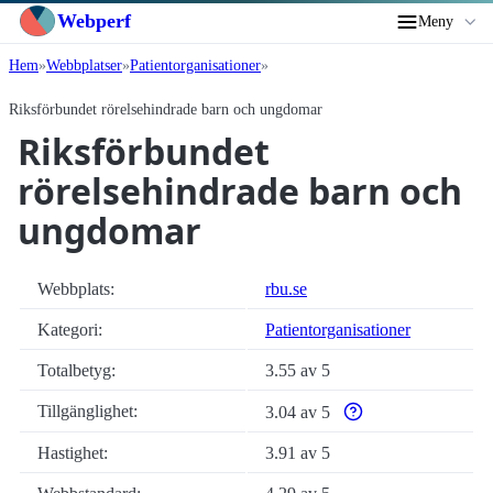
Webperf
Meny
Hem
Webbplatser
Patient­organisationer
Riksförbundet rörelsehindrade barn och ungdomar
Riksförbundet
rörelsehindrade barn och
ungdomar
Webbplats:
rbu.se
Kategori:
Patient­organisationer
Totalbetyg:
3.55 av 5
Tillgänglighet:
3.04 av 5
Varför enbart automatis
Hastighet:
3.91 av 5