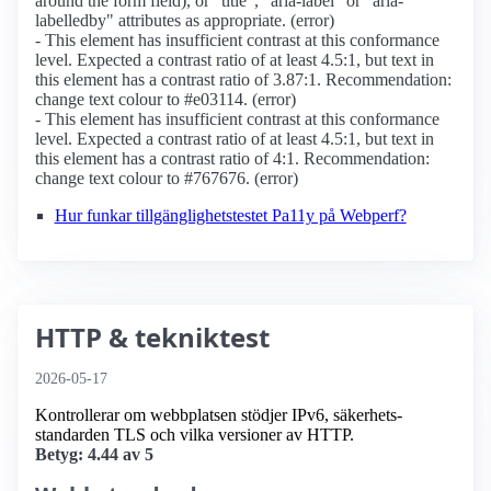
around the form field), or "title", "aria-label" or "aria-
labelledby" attributes as appropriate. (error)
- This element has insufficient contrast at this conformance
level. Expected a contrast ratio of at least 4.5:1, but text in
this element has a contrast ratio of 3.87:1. Recommendation:
change text colour to #e03114. (error)
- This element has insufficient contrast at this conformance
level. Expected a contrast ratio of at least 4.5:1, but text in
this element has a contrast ratio of 4:1. Recommendation:
change text colour to #767676. (error)
Hur funkar tillgänglighetstestet Pa11y på Webperf?
HTTP & tekniktest
2026-05-17
Kontrollerar om webbplatsen stödjer IPv6, säkerhets­
standarden TLS och vilka versioner av HTTP.
Betyg: 4.44 av 5