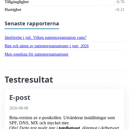
Tillgänglighet
-0.76
Hastighet
+0.21
Senaste rapporterna
Jämförelse i juli: Vilken patient­organisation vann?
Bäst och sämst av patient­organisationer i juni, 2026
Majs topplista för patient­organisationer
Testresultat
E-post
2026-08-08
Beta-version av e-postkollen. Utvärderar inställningar som
SPF, DNS, MX och mycket mer.
Obs! Detta test ingår inte i
totalbetyget
, däremot i delbetyget