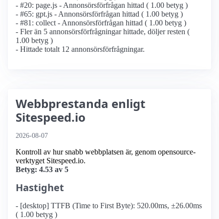
- #20: page.js - Annonsörs­förfrågan hittad ( 1.00 betyg )
- #65: gpt.js - Annonsörs­förfrågan hittad ( 1.00 betyg )
- #81: collect - Annonsörs­förfrågan hittad ( 1.00 betyg )
- Fler än 5 annonsörs­förfrågningar hittade, döljer resten (
1.00 betyg )
- Hittade totalt 12 annonsörs­förfrågningar.
Webbprestanda enligt
Sitespeed.io
2026-08-07
Kontroll av hur snabb webbplatsen är, genom opensource-
verktyget Sitespeed.io.
Betyg: 4.53 av 5
Hastighet
- [desktop] TTFB (Time to First Byte): 520.00ms, ±26.00ms
( 1.00 betyg )