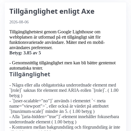
Tillgänglighet enligt Axe
2026-08-06
Tillgänglighetstest genom Google Lighthouse om
webbplatsen är utformad på ett tillgängligt sätt för
funktionsvarierade användare. Mäter med en mobil­
användares preferenser.
Betyg: 3.85 av 5
- Genomsnittlig tillgänglighet men kan bli bättre gentemot
automatiska tester.
Tillgänglighet
- Några eller alla obligatoriska underordnade element med
`[role]` saknas för element med ARIA-rollen `[role]`. ( 1.00
betyg )
- `[user-scalable="no"]` används i elementet `< meta
name="viewport">`, eller också är värdet på attributet
`[maximum-scale]` mindre än 5. ( 1.00 betyg )
- Alla `[aria-hidden="true"]`-element innehåller fokuserbara
underordnade element ( 1.00 betyg )
- Kontrasten mellan bakgrundsfärg och förgrundsfärg är inte