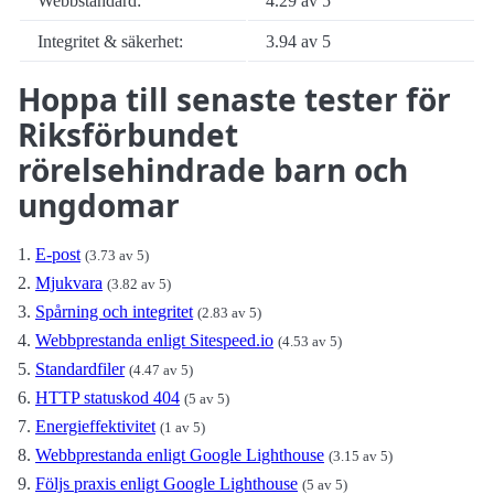
Webbstandard:
4.29 av 5
Integritet & säkerhet:
3.94 av 5
Hoppa till senaste tester för
Riksförbundet
rörelsehindrade barn och
ungdomar
E-post
(3.73 av 5)
Mjukvara
(3.82 av 5)
Spårning och integritet
(2.83 av 5)
Webbprestanda enligt Sitespeed.io
(4.53 av 5)
Standardfiler
(4.47 av 5)
HTTP statuskod 404
(5 av 5)
Energieffektivitet
(1 av 5)
Webbprestanda enligt Google Lighthouse
(3.15 av 5)
Följs praxis enligt Google Lighthouse
(5 av 5)