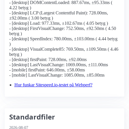
- [desktop] DOMContentLoaded: 887.67ms, ±95.33ms (
4.22 betyg )
- [desktop] LCP (Largest Contentful Paint): 728.00ms,
±92.00ms ( 3.00 betyg )
- [desktop] Load: 977.33ms, ±102.67ms ( 4.05 betyg )
- [desktop] FirstVisualChange: 752.50ms, ±92.50ms ( 4.50
betyg )
- [desktop] SpeedIndex: 780.00ms, ±103.00ms ( 4.44 betyg
)
- [desktop] VisualComplete85: 769.50ms, ±109.50ms ( 4.46
betyg )
- [desktop] firstPaint: 728.00ms, ±92.00ms
- [desktop] LastVisualChange: 1069.00ms, ±111.00ms
- [mobile] firstPaint: 646.00ms, ±58.00ms
- [mobile] LastVisualChange: 1085.00ms, ±85.00ms
Hur funkar Sitespeed.io-testet på Webperf?
Standardfiler
2026-08-07