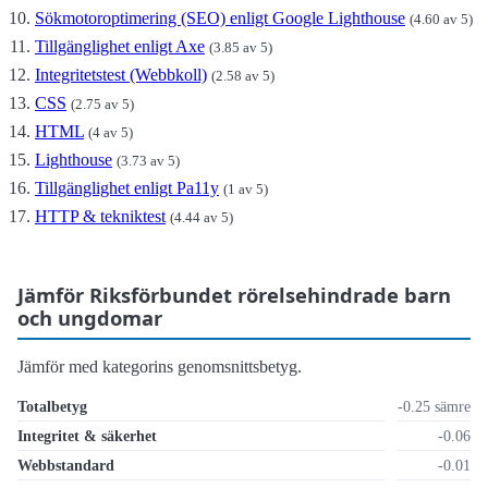
Sökmotoroptimering (SEO) enligt Google Lighthouse
(4.60 av 5)
Tillgänglighet enligt Axe
(3.85 av 5)
Integritetstest (Webbkoll)
(2.58 av 5)
CSS
(2.75 av 5)
HTML
(4 av 5)
Lighthouse
(3.73 av 5)
Tillgänglighet enligt Pa11y
(1 av 5)
HTTP & tekniktest
(4.44 av 5)
Jämför Riksförbundet rörelsehindrade barn
och ungdomar
Jämför med kategorins genomsnittsbetyg.
Totalbetyg
-0.25 sämre
Integritet & säkerhet
-0.06
Webbstandard
-0.01