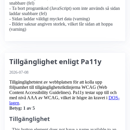
snabbare (fel)
- Ta bort programkod (JavaScript) som inte används så sidan
laddar snabbare (fel)
- Sidan laddar väldigt mycket data (varning)
- Bilder saknar angiven storlek, vilket får sidan att hoppa
(varning)
Tillgänglighet enligt Pa11y
2026-07-08
Tillgänglighetstest av webbplatsen för att kolla upp
följsamhet till tillgänglighets­riktlinjerna WCAG (Web
Content Accessibility Guidelines). Pa11y testar upp till och
med nivå AAA av WCAG, vilket är högre än kravet i
DOS-
lagen
.
Betyg: 1 av 5
Tillgänglighet
- This button element does not have a name available to an