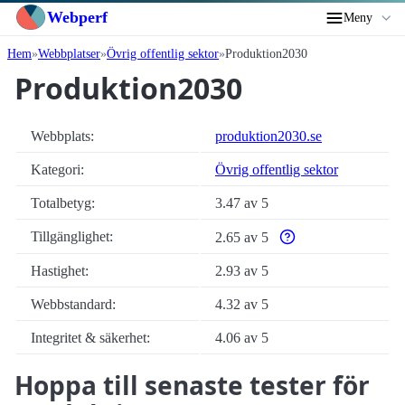
Webperf
Meny
Hem
Webbplatser
Övrig offentlig sektor
Produktion2030
Produktion2030
Webbplats:
produktion2030.se
Kategori:
Övrig offentlig sektor
Totalbetyg:
3.47 av 5
Tillgänglighet:
2.65 av 5
Varför enbart automatis
Hastighet:
2.93 av 5
Webbstandard:
4.32 av 5
Integritet & säkerhet:
4.06 av 5
Hoppa till senaste tester för