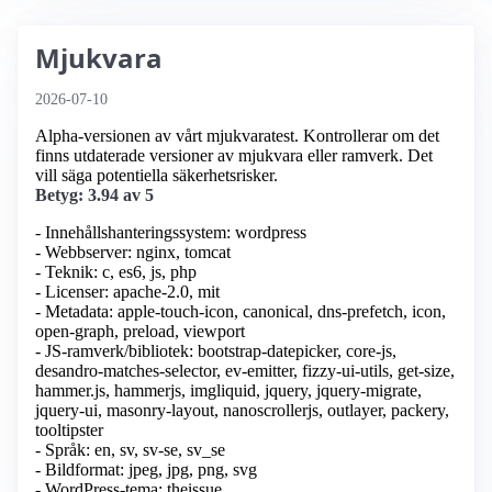
Mjukvara
2026-07-10
Alpha-versionen av vårt mjukvaratest. Kontrollerar om det
finns utdaterade versioner av mjukvara eller ramverk. Det
vill säga potentiella säkerhetsrisker.
Betyg: 3.94 av 5
- Innehållshanteringssystem: wordpress
- Webbserver: nginx, tomcat
- Teknik: c, es6, js, php
- Licenser: apache-2.0, mit
- Metadata: apple-touch-icon, canonical, dns-prefetch, icon,
open-graph, preload, viewport
- JS-ramverk/bibliotek: bootstrap-datepicker, core-js,
desandro-matches-selector, ev-emitter, fizzy-ui-utils, get-size,
hammer.js, hammerjs, imgliquid, jquery, jquery-migrate,
jquery-ui, masonry-layout, nanoscrollerjs, outlayer, packery,
tooltipster
- Språk: en, sv, sv-se, sv_se
- Bildformat: jpeg, jpg, png, svg
- WordPress-tema: theissue