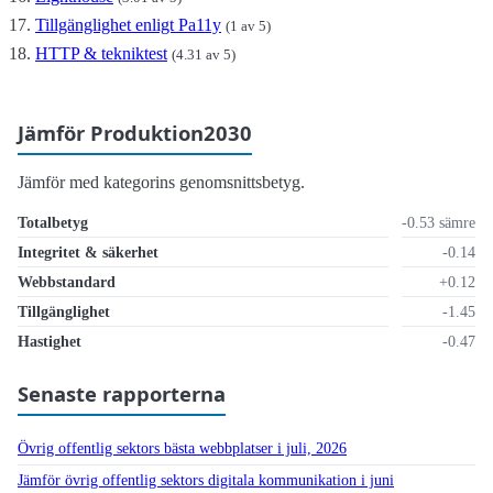
Tillgänglighet enligt Pa11y
(1 av 5)
HTTP & tekniktest
(4.31 av 5)
Jämför Produktion2030
Jämför med kategorins genomsnittsbetyg.
Totalbetyg
-0.53 sämre
Integritet & säkerhet
-0.14
Webbstandard
+0.12
Tillgänglighet
-1.45
Hastighet
-0.47
Senaste rapporterna
Övrig offentlig sektors bästa webbplatser i juli, 2026
Jämför övrig offentlig sektors digitala kommunikation i juni