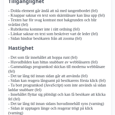
Tillgänglighet
- Dolda element går ändå att nå med tangentbordet (fel)
- Knappar saknar en text som skärmläsare kan läsa upp (fel)
- Texten har för svag kontrast mot bakgrunden och blir
svårläst (fel)
- Rubrikerna kommer inte i rätt ordning (fel)
- Länkar saknar en text som beskriver vart de leder (fel)
- Sidan hindrar besökaren från att zooma (fel)
Hastighet
- Det som får innehållet att hoppa runt (fel)
- Huvudbilden kan hittas snabbare av webbläsaren (fel)
- Gammaldags programkod skickas till moderna webbläsare
(fel)
- Det tar lång tid innan sidan går att använda (fel)
- Sidan kan reagera långsamt på besökarens första klick (fel)
- Ta bort programkod (JavaScript) som inte används så sidan
laddar snabbare (fel)
- Innehållet flyttar sig plötsligt och kan få besökare att klicka
fel (fel)
- Det tar lång tid innan sidans huvudinnehåll syns (varning)
- Sidan är upptagen länge och reagerar trögt på klick
(varning)