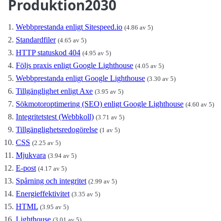
Produktion2030
Webbprestanda enligt Sitespeed.io
(4.86 av 5)
Standardfiler
(4.65 av 5)
HTTP statuskod 404
(4.95 av 5)
Följs praxis enligt Google Lighthouse
(4.05 av 5)
Webbprestanda enligt Google Lighthouse
(3.30 av 5)
Tillgänglighet enligt Axe
(3.95 av 5)
Sökmotoroptimering (SEO) enligt Google Lighthouse
(4.60 av 5)
Integritetstest (Webbkoll)
(3.71 av 5)
Tillgänglighetsredogörelse
(1 av 5)
CSS
(2.25 av 5)
Mjukvara
(3.94 av 5)
E-post
(4.17 av 5)
Spårning och integritet
(2.99 av 5)
Energieffektivitet
(3.35 av 5)
HTML
(3.95 av 5)
Lighthouse
(3.01 av 5)