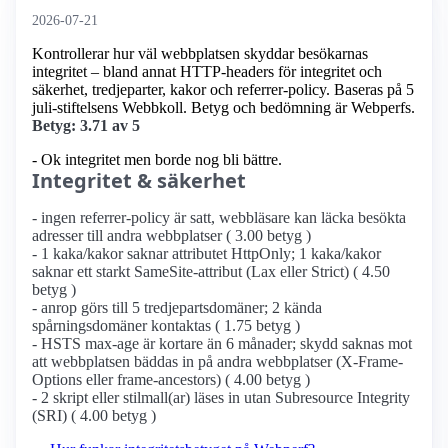
2026-07-21
Kontrollerar hur väl webbplatsen skyddar besökarnas
integritet – bland annat HTTP-headers för integritet och
säkerhet, tredjeparter, kakor och referrer-policy. Baseras på 5
juli-stiftelsens Webbkoll. Betyg och bedömning är Webperfs.
Betyg: 3.71 av 5
- Ok integritet men borde nog bli bättre.
Integritet & säkerhet
- ingen referrer-policy är satt, webbläsare kan läcka besökta
adresser till andra webbplatser ( 3.00 betyg )
- 1 kaka/kakor saknar attributet HttpOnly; 1 kaka/kakor
saknar ett starkt SameSite-attribut (Lax eller Strict) ( 4.50
betyg )
- anrop görs till 5 tredjepartsdomäner; 2 kända
spårningsdomäner kontaktas ( 1.75 betyg )
- HSTS max-age är kortare än 6 månader; skydd saknas mot
att webbplatsen bäddas in på andra webbplatser (X-Frame-
Options eller frame-ancestors) ( 4.00 betyg )
- 2 skript eller stilmall(ar) läses in utan Subresource Integrity
(SRI) ( 4.00 betyg )