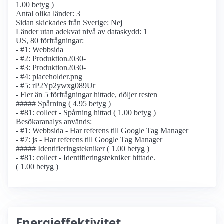
1.00 betyg )
Antal olika länder: 3
Sidan skickades från Sverige: Nej
Länder utan adekvat nivå av dataskydd: 1
US, 80 förfrågningar:
- #1: Webbsida
- #2: Produktion2030-
- #3: Produktion2030-
- #4: placeholder.png
- #5: rP2Yp2ywxg089Ur
- Fler än 5 förfrågningar hittade, döljer resten
##### Spårning ( 4.95 betyg )
- #81: collect - Spårning hittad ( 1.00 betyg )
Besökaranalys används:
- #1: Webbsida - Har referens till Google Tag Manager
- #7: js - Har referens till Google Tag Manager
##### Identifierings­tekniker ( 1.00 betyg )
- #81: collect - Identifierings­tekniker hittade.
( 1.00 betyg )
Energieffektivitet