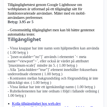
Tillgänglighetstest genom Google Lighthouse om
webbplatsen är utformad på ett tillgängligt sätt för
funktionsvarierade användare. Mäter med en mobil­
användares preferenser.
Betyg: 3.95 av 5
- Genomsnittlig tillgänglighet men kan bli bättre gentemot
automatiska tester.
Tillgänglighet
- Vissa knappar har inte namn som hjälpmedlen kan använda
( 1.00 betyg )
- `[user-scalable="no"]` används i elementet `< meta
name="viewport">`, eller också är värdet på attributet
`[maximum-scale]` mindre än 5. ( 1.00 betyg )
- Alla `[aria-hidden="true"]`-element innehåller fokuserbara
underordnade element ( 1.00 betyg )
- Kontrasten mellan bakgrundsfärg och förgrundsfärg är inte
tillräckligt stor. ( 1.00 betyg )
- Vissa länkar har inte ett igenkännligt namn ( 1.00 betyg )
- Rubrikelementen har inte ordnats i följd i fallande ordning (
1.00 betyg )
Kolla tillgänglighet hos web.dev