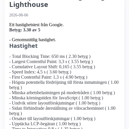
Lighthouse
2026-08-06
Ett hastighetstest från Google.
Betyg: 3.30 av 5
- Genomsnittlig hastighet.
Hastighet
- Total Blocking Time: 650 ms ( 2.30 betyg )
- Largest Contentful Paint: 3,3 s ( 3.55 betyg )
- Cumulative Layout Shift: 0,165 ( 3.55 betyg )
- Speed Index: 4,5 s ( 3.60 betyg )
- First Contentful Paint: 1,3 s ( 4.90 betyg )
- Högsta potentiella fördröjning till första inmatningen ( 1.00
betyg )
- Minska arbetsbelastningen på modertråden ( 1.00 betyg )
- Minska körningstiden för JavaScript ( 1.00 betyg )
- Undvik större layoutförskjutningar ( 1.00 betyg )
- Sidan förhindrade återställning av vilocacheminnet ( 1.00
betyg )
- Orsaker till layoutförskjutningar ( 1.00 betyg )
- Upptäcka LCP-begäran ( 1.00 betyg )
- Time to Interactive: 9,8 s ( 1.35 betyg )