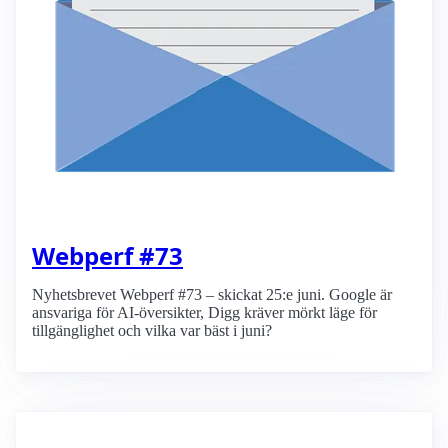
Webperf #73
Nyhetsbrevet Webperf #73 – skickat 25:e juni. Google är
ansvariga för AI-översikter, Digg kräver mörkt läge för
tillgänglighet och vilka var bäst i juni?