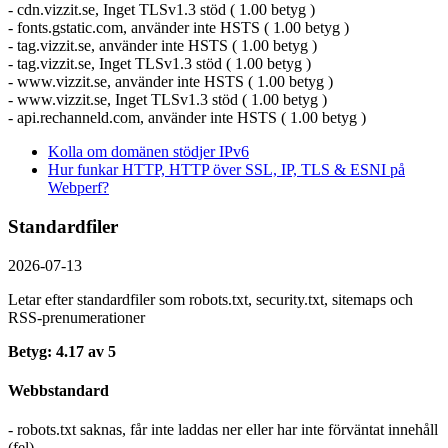
- cdn.vizzit.se, Inget TLSv1.3 stöd ( 1.00 betyg )
- fonts.gstatic.com, använder inte HSTS ( 1.00 betyg )
- tag.vizzit.se, använder inte HSTS ( 1.00 betyg )
- tag.vizzit.se, Inget TLSv1.3 stöd ( 1.00 betyg )
- www.vizzit.se, använder inte HSTS ( 1.00 betyg )
- www.vizzit.se, Inget TLSv1.3 stöd ( 1.00 betyg )
- api.rechanneld.com, använder inte HSTS ( 1.00 betyg )
Kolla om domänen stödjer IPv6
Hur funkar HTTP, HTTP över SSL, IP, TLS & ESNI på
Webperf?
Standardfiler
2026-07-13
Letar efter standardfiler som robots.txt, security.txt, sitemaps och
RSS-prenumerationer
Betyg: 4.17 av 5
Webbstandard
- robots.txt saknas, får inte laddas ner eller har inte förväntat innehåll
(fel)