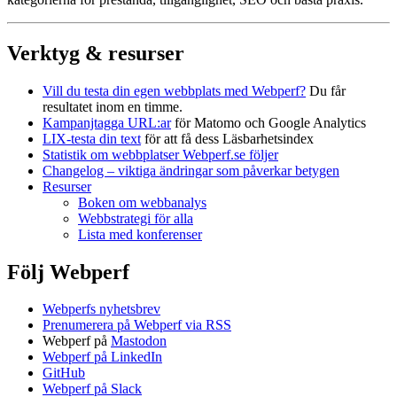
Verktyg & resurser
Vill du testa din egen webbplats med Webperf?
Du får
resultatet inom en timme.
Kampanjtagga URL:ar
för Matomo och Google Analytics
LIX-testa din text
för att få dess Läsbarhetsindex
Statistik om webbplatser Webperf.se följer
Changelog – viktiga ändringar som påverkar betygen
Resurser
Boken om webbanalys
Webbstrategi för alla
Lista med konferenser
Följ Webperf
Webperfs nyhetsbrev
Prenumerera på Webperf via RSS
Webperf på
Mastodon
Webperf på LinkedIn
GitHub
Webperf på Slack