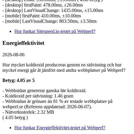
- [desktop] firstPaint: 478.00ms, ±26.00ms
- [desktop] LastVisualChange: 1435.00ms, ±15.00ms
- [mobile] firstPaint: 410.00ms, ±10.00ms
- [mobile] LastVisualChange: 803.50ms, ±3.50ms
Hur funkar Sitespeed.io-testet på Webperf?
Energieffektivitet
2026-08-06
Hur mycket koldioxid produceras genom en sidvisning och hur
mycket energi går åt jämfört med andra webbplatser på Webperf?
Betyg: 4.05 av 5
- Webbsidan genererar ganska lite koldioxid.
- Koldioxid per sidvisning: 1.46 gram
- Webbsidan är grönare än 81 % av testade webbplatser på
webperf.se (Referens uppdaterad: 2026-06-07).
- Nätverksstorlek: 2.32 MB
( 4.05 betyg )
Hur funkar Energieffektivitet-testet på Webperf?