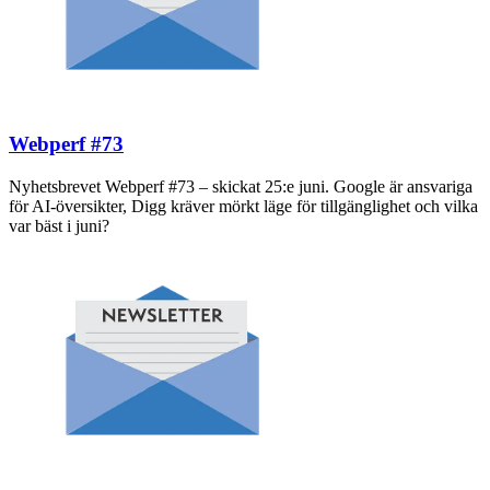
Webperf #73
Nyhetsbrevet Webperf #73 – skickat 25:e juni. Google är ansvariga
för AI-översikter, Digg kräver mörkt läge för tillgänglighet och vilka
var bäst i juni?