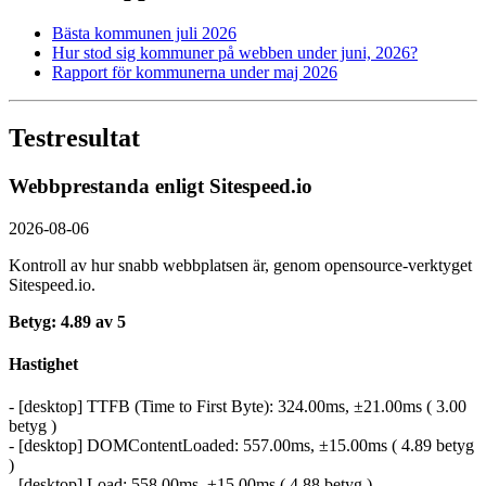
Bästa kommunen juli 2026
Hur stod sig kommuner på webben under juni, 2026?
Rapport för kommunerna under maj 2026
Testresultat
Webbprestanda enligt Sitespeed.io
2026-08-06
Kontroll av hur snabb webbplatsen är, genom opensource-verktyget
Sitespeed.io.
Betyg: 4.89 av 5
Hastighet
- [desktop] TTFB (Time to First Byte): 324.00ms, ±21.00ms ( 3.00
betyg )
- [desktop] DOMContentLoaded: 557.00ms, ±15.00ms ( 4.89 betyg
)
- [desktop] Load: 558.00ms, ±15.00ms ( 4.88 betyg )