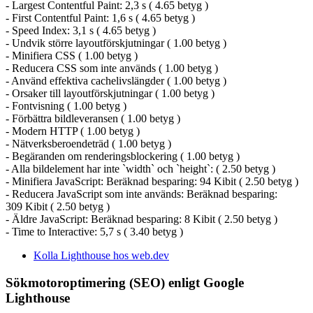
- Largest Contentful Paint: 2,3 s ( 4.65 betyg )
- First Contentful Paint: 1,6 s ( 4.65 betyg )
- Speed Index: 3,1 s ( 4.65 betyg )
- Undvik större layoutförskjutningar ( 1.00 betyg )
- Minifiera CSS ( 1.00 betyg )
- Reducera CSS som inte används ( 1.00 betyg )
- Använd effektiva cachelivslängder ( 1.00 betyg )
- Orsaker till layoutförskjutningar ( 1.00 betyg )
- Fontvisning ( 1.00 betyg )
- Förbättra bildleveransen ( 1.00 betyg )
- Modern HTTP ( 1.00 betyg )
- Nätverksberoendeträd ( 1.00 betyg )
- Begäranden om renderingsblockering ( 1.00 betyg )
- Alla bildelement har inte `width` och `height`: ( 2.50 betyg )
- Minifiera JavaScript: Beräknad besparing: 94 Kibit ( 2.50 betyg )
- Reducera JavaScript som inte används: Beräknad besparing:
309 Kibit ( 2.50 betyg )
- Äldre JavaScript: Beräknad besparing: 8 Kibit ( 2.50 betyg )
- Time to Interactive: 5,7 s ( 3.40 betyg )
Kolla Lighthouse hos web.dev
Sökmotoroptimering (SEO) enligt Google
Lighthouse