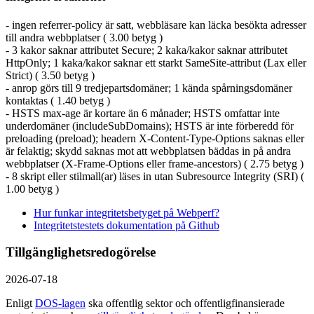
- ingen referrer-policy är satt, webbläsare kan läcka besökta adresser
till andra webbplatser ( 3.00 betyg )
- 3 kakor saknar attributet Secure; 2 kaka/kakor saknar attributet
HttpOnly; 1 kaka/kakor saknar ett starkt SameSite-attribut (Lax eller
Strict) ( 3.50 betyg )
- anrop görs till 9 tredjepartsdomäner; 1 kända spårningsdomäner
kontaktas ( 1.40 betyg )
- HSTS max-age är kortare än 6 månader; HSTS omfattar inte
underdomäner (includeSubDomains); HSTS är inte förberedd för
preloading (preload); headern X-Content-Type-Options saknas eller
är felaktig; skydd saknas mot att webbplatsen bäddas in på andra
webbplatser (X-Frame-Options eller frame-ancestors) ( 2.75 betyg )
- 8 skript eller stilmall(ar) läses in utan Subresource Integrity (SRI) (
1.00 betyg )
Hur funkar integritetsbetyget på Webperf?
Integritetstestets dokumentation på Github
Tillgänglighetsredogörelse
2026-07-18
Enligt
DOS-lagen
ska offentlig sektor och offentlig­finansierade