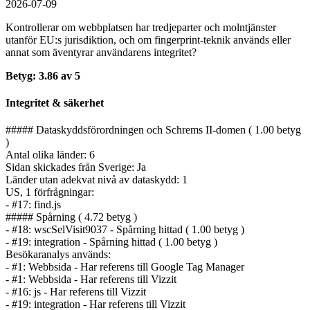
2026-07-09
Kontrollerar om webbplatsen har tredjeparter och molntjänster
utanför EU:s jurisdiktion, och om fingerprint-teknik används eller
annat som äventyrar användarens integritet?
Betyg: 3.86 av 5
Integritet & säkerhet
##### Dataskyddsförordningen och Schrems II-domen ( 1.00 betyg
)
Antal olika länder: 6
Sidan skickades från Sverige: Ja
Länder utan adekvat nivå av dataskydd: 1
US, 1 förfrågningar:
- #17: find.js
##### Spårning ( 4.72 betyg )
- #18: wscSelVisit9037 - Spårning hittad ( 1.00 betyg )
- #19: integration - Spårning hittad ( 1.00 betyg )
Besökaranalys används:
- #1: Webbsida - Har referens till Google Tag Manager
- #1: Webbsida - Har referens till Vizzit
- #16: js - Har referens till Vizzit
- #19: integration - Har referens till Vizzit