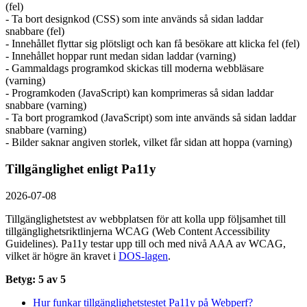
(fel)
- Ta bort designkod (CSS) som inte används så sidan laddar
snabbare (fel)
- Innehållet flyttar sig plötsligt och kan få besökare att klicka fel (fel)
- Innehållet hoppar runt medan sidan laddar (varning)
- Gammaldags programkod skickas till moderna webbläsare
(varning)
- Programkoden (JavaScript) kan komprimeras så sidan laddar
snabbare (varning)
- Ta bort programkod (JavaScript) som inte används så sidan laddar
snabbare (varning)
- Bilder saknar angiven storlek, vilket får sidan att hoppa (varning)
Tillgänglighet enligt Pa11y
2026-07-08
Tillgänglighetstest av webbplatsen för att kolla upp följsamhet till
tillgänglighets­riktlinjerna WCAG (Web Content Accessibility
Guidelines). Pa11y testar upp till och med nivå AAA av WCAG,
vilket är högre än kravet i
DOS-lagen
.
Betyg: 5 av 5
Hur funkar tillgänglighetstestet Pa11y på Webperf?