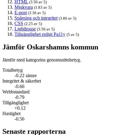
HTML
(3.50 av 5)
Mjukvara
(1.83 av 5)
E-post
(3.36 av 5)
Spårning och integritet
(3.86 av 5)
CSS
(2.25 av 5)
Lighthouse
(3.56 av 5)
Tillgänglighet enligt Pa11y
(5 av 5)
Jämför Oskarshamns kommun
Jämför med kategorins genomsnittsbetyg.
Totalbetyg
-0.22 sämre
Integritet & säkerhet
-0.66
Webbstandard
-0.79
Tillgänglighet
+0.12
Hastighet
-0.56
Senaste rapporterna