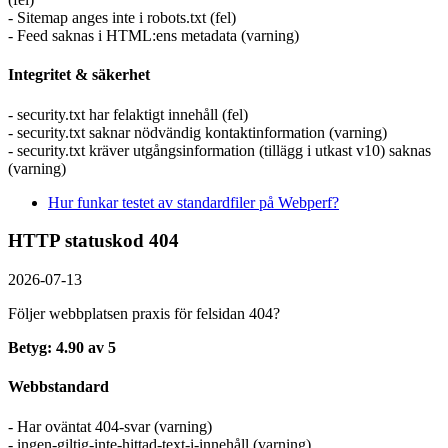
- Sitemap anges inte i robots.txt (fel)
- Feed saknas i HTML:ens metadata (varning)
Integritet & säkerhet
- security.txt har felaktigt innehåll (fel)
- security.txt saknar nödvändig kontaktinformation (varning)
- security.txt kräver utgångsinformation (tillägg i utkast v10) saknas
(varning)
Hur funkar testet av standardfiler på Webperf?
HTTP statuskod 404
2026-07-13
Följer webbplatsen praxis för felsidan 404?
Betyg: 4.90 av 5
Webbstandard
- Har oväntat 404-svar (varning)
- ingen-giltig-inte-hittad-text-i-innehåll (varning)