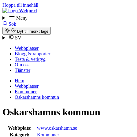
Hoppa till innehåll
Webperf
Meny
Sök
Byt till mörkt läge
SV
Webbplatser
Blogg & rapporter
Testa & verktyg
Om oss
Tjänster
Hem
Webbplatser
Kommuner
Oskarshamns kommun
Oskarshamns kommun
Webbplats:
www.oskarshamn.se
Kategori:
Kommuner