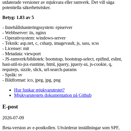
utdaterade versioner av mjukvara eller ramverk. Det vill säga
potentiella säkerhetsrisker.
Betyg: 1.83 av 5
- Innehållshanteringssystem: episerver
- Webbserver: iis, nginx
- Operativsystem: windows-server
- Teknik: asp.net, c, csharp, imagevault, js, sass, scss
- Licenser: mit
- Metadata: viewport
- JS-ramverk/bibliotek: bootstrap, bootstrap-select, epifind, eslint,
hast-util-to-jsx-runtime, html, jquery, jquery-ui, js-cookie, q,
requirejs, sizzle, slick, url-search-params
- Språk: sv
- Bildformat: ico, jpeg, jpg, png
Hur funkar mjukvarutestet?
Mjukvarutestets dokumentation på Github
E-post
2026-07-09
Beta-version av e-postkollen. Utvärderar inställningar som SPF,