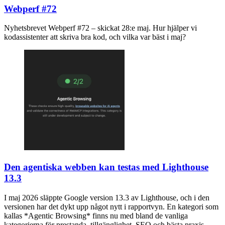
Webperf #72
Nyhetsbrevet Webperf #72 – skickat 28:e maj. Hur hjälper vi
kodassistenter att skriva bra kod, och vilka var bäst i maj?
Den agentiska webben kan testas med Lighthouse
13.3
I maj 2026 släppte Google version 13.3 av Lighthouse, och i den
versionen har det dykt upp något nytt i rapportvyn. En kategori som
kallas *Agentic Browsing* finns nu med bland de vanliga
kategorierna för prestanda, tillgänglighet, SEO och bästa praxis.