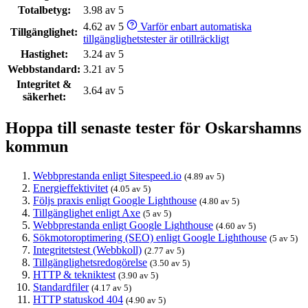
Totalbetyg:
3.98 av 5
4.62 av 5
Varför enbart automatiska
Tillgänglighet:
tillgänglighetstester är otillräckligt
Hastighet:
3.24 av 5
Webbstandard:
3.21 av 5
Integritet &
3.64 av 5
säkerhet:
Hoppa till senaste tester för Oskarshamns
kommun
Webbprestanda enligt Sitespeed.io
(4.89 av 5)
Energieffektivitet
(4.05 av 5)
Följs praxis enligt Google Lighthouse
(4.80 av 5)
Tillgänglighet enligt Axe
(5 av 5)
Webbprestanda enligt Google Lighthouse
(4.60 av 5)
Sökmotoroptimering (SEO) enligt Google Lighthouse
(5 av 5)
Integritetstest (Webbkoll)
(2.77 av 5)
Tillgänglighetsredogörelse
(3.50 av 5)
HTTP & tekniktest
(3.90 av 5)
Standardfiler
(4.17 av 5)
HTTP statuskod 404
(4.90 av 5)