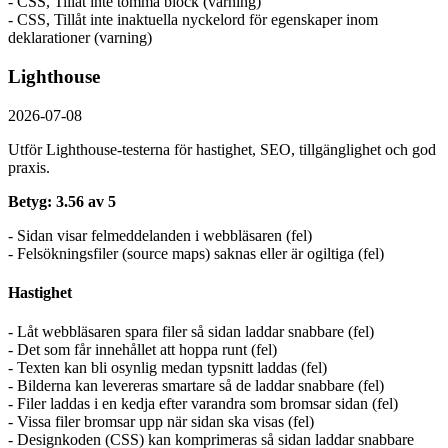
- CSS, Tillåt inte tomma block (varning)
- CSS, Tillåt inte inaktuella nyckelord för egenskaper inom
deklarationer (varning)
Lighthouse
2026-07-08
Utför Lighthouse-testerna för hastighet, SEO, tillgänglighet och god
praxis.
Betyg: 3.56 av 5
- Sidan visar felmeddelanden i webbläsaren (fel)
- Felsökningsfiler (source maps) saknas eller är ogiltiga (fel)
Hastighet
- Låt webbläsaren spara filer så sidan laddar snabbare (fel)
- Det som får innehållet att hoppa runt (fel)
- Texten kan bli osynlig medan typsnitt laddas (fel)
- Bilderna kan levereras smartare så de laddar snabbare (fel)
- Filer laddas i en kedja efter varandra som bromsar sidan (fel)
- Vissa filer bromsar upp när sidan ska visas (fel)
- Designkoden (CSS) kan komprimeras så sidan laddar snabbare