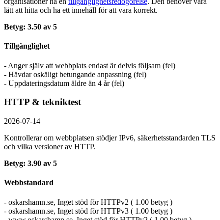
organisationer ha en
tillgänglighets­redogörelse
. Den behöver vara
lätt att hitta och ha ett innehåll för att vara korrekt.
Betyg: 3.50 av 5
Tillgänglighet
- Anger själv att webbplats endast är delvis följsam (fel)
- Hävdar oskäligt betungande anpassning (fel)
- Uppdateringsdatum äldre än 4 år (fel)
HTTP & tekniktest
2026-07-14
Kontrollerar om webbplatsen stödjer IPv6, säkerhets­standarden TLS
och vilka versioner av HTTP.
Betyg: 3.90 av 5
Webbstandard
- oskarshamn.se, Inget stöd för HTTPv2 ( 1.00 betyg )
- oskarshamn.se, Inget stöd för HTTPv3 ( 1.00 betyg )
- www.oskarshamn.se, Inget stöd för HTTPv2 ( 1.00 betyg )