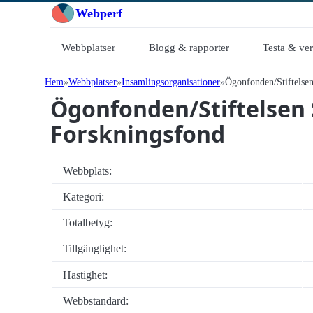
Webperf
Webbplatser
Blogg & rapporter
Testa & ve
Hem
Webbplatser
Insamlings­organisationer
Ögonfonden/Stiftelse
Ögonfonden/Stiftelsen
Forskningsfond
Webbplats:
Kategori:
Totalbetyg:
Tillgänglighet:
Hastighet:
Webbstandard: