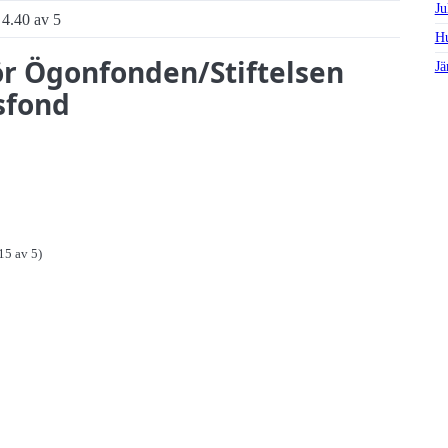
Ju
4.40 av 5
Hu
för Ögonfonden/Stiftelsen
Jä
sfond
15 av 5)