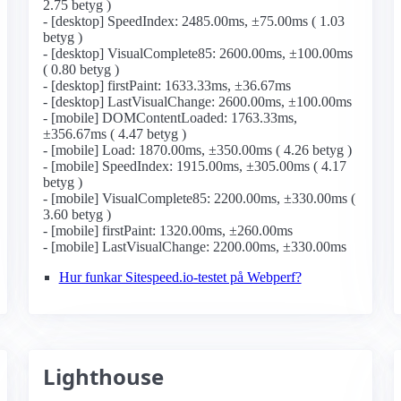
2.75 betyg )
- [desktop] SpeedIndex: 2485.00ms, ±75.00ms ( 1.03
betyg )
- [desktop] VisualComplete85: 2600.00ms, ±100.00ms
( 0.80 betyg )
- [desktop] firstPaint: 1633.33ms, ±36.67ms
- [desktop] LastVisualChange: 2600.00ms, ±100.00ms
- [mobile] DOMContentLoaded: 1763.33ms,
±356.67ms ( 4.47 betyg )
- [mobile] Load: 1870.00ms, ±350.00ms ( 4.26 betyg )
- [mobile] SpeedIndex: 1915.00ms, ±305.00ms ( 4.17
betyg )
- [mobile] VisualComplete85: 2200.00ms, ±330.00ms (
3.60 betyg )
- [mobile] firstPaint: 1320.00ms, ±260.00ms
- [mobile] LastVisualChange: 2200.00ms, ±330.00ms
Hur funkar Sitespeed.io-testet på Webperf?
Lighthouse