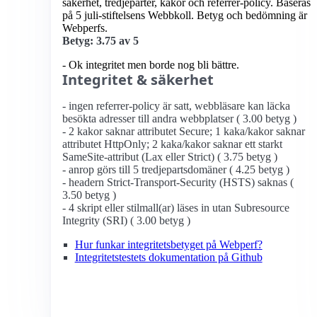
säkerhet, tredjeparter, kakor och referrer-policy. Baseras
på 5 juli-stiftelsens Webbkoll. Betyg och bedömning är
Webperfs.
Betyg: 3.75 av 5
- Ok integritet men borde nog bli bättre.
Integritet & säkerhet
- ingen referrer-policy är satt, webbläsare kan läcka
besökta adresser till andra webbplatser ( 3.00 betyg )
- 2 kakor saknar attributet Secure; 1 kaka/kakor saknar
attributet HttpOnly; 2 kaka/kakor saknar ett starkt
SameSite-attribut (Lax eller Strict) ( 3.75 betyg )
- anrop görs till 5 tredjepartsdomäner ( 4.25 betyg )
- headern Strict-Transport-Security (HSTS) saknas (
3.50 betyg )
- 4 skript eller stilmall(ar) läses in utan Subresource
Integrity (SRI) ( 3.00 betyg )
Hur funkar integritetsbetyget på Webperf?
Integritetstestets dokumentation på Github