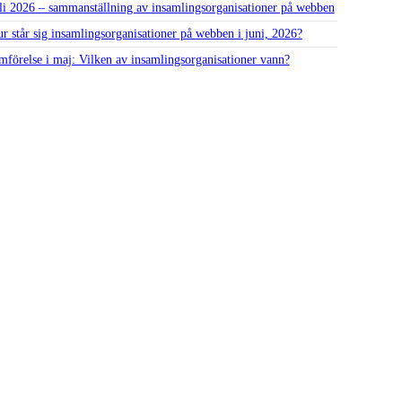
li 2026 – sammanställning av insamlings­organisationer på webben
r står sig insamlings­organisationer på webben i juni, 2026?
mförelse i maj: Vilken av insamlings­organisationer vann?