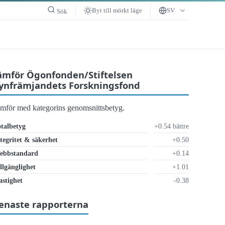
Byt till mörkt läge
SV
Sök
ämför Ögonfonden/Stiftelsen
ynfrämjandets Forskningsfond
ämför med kategorins genomsnittsbetyg.
talbetyg
+0.54 bättre
tegritet & säkerhet
+0.50
ebbstandard
+0.14
llgänglighet
+1.01
stighet
-0.38
t
enaste rapporterna