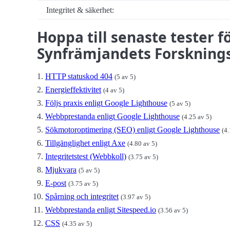
Integritet & säkerhet:
Hoppa till senaste tester 
Synfrämjandets Forskning
HTTP statuskod 404
(5 av 5)
Energieffektivitet
(4 av 5)
Följs praxis enligt Google Lighthouse
(5 av 5)
Webbprestanda enligt Google Lighthouse
(4.25 av 5)
Sökmotoroptimering (SEO) enligt Google Lighthouse
(4.
Tillgänglighet enligt Axe
(4.80 av 5)
Integritetstest (Webbkoll)
(3.75 av 5)
Mjukvara
(5 av 5)
E-post
(3.75 av 5)
Spårning och integritet
(3.97 av 5)
Webbprestanda enligt Sitespeed.io
(3.56 av 5)
CSS
(4.35 av 5)