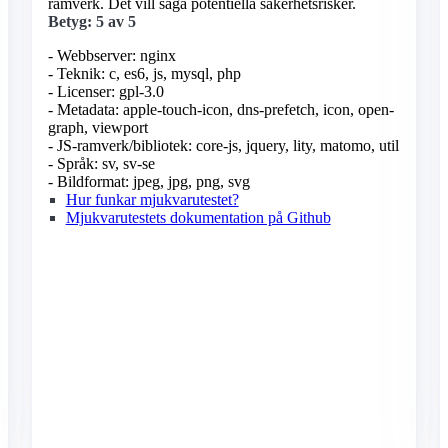
ramverk. Det vill säga potentiella säkerhetsrisker.
Betyg: 5 av 5
- Webbserver: nginx
- Teknik: c, es6, js, mysql, php
- Licenser: gpl-3.0
- Metadata: apple-touch-icon, dns-prefetch, icon, open-
graph, viewport
- JS-ramverk/bibliotek: core-js, jquery, lity, matomo, util
- Språk: sv, sv-se
- Bildformat: jpeg, jpg, png, svg
Hur funkar mjukvarutestet?
Mjukvarutestets dokumentation på Github