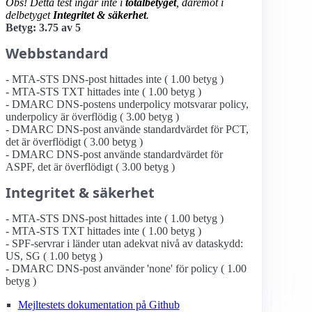
Obs! Detta test ingår inte i
totalbetyget
, däremot i
delbetyget
Integritet & säkerhet
.
Betyg: 3.75 av 5
Webbstandard
- MTA-STS DNS-post hittades inte ( 1.00 betyg )
- MTA-STS TXT hittades inte ( 1.00 betyg )
- DMARC DNS-postens underpolicy motsvarar policy,
underpolicy är överflödig ( 3.00 betyg )
- DMARC DNS-post använde standardvärdet för PCT,
det är överflödigt ( 3.00 betyg )
- DMARC DNS-post använde standardvärdet för
ASPF, det är överflödigt ( 3.00 betyg )
Integritet & säkerhet
- MTA-STS DNS-post hittades inte ( 1.00 betyg )
- MTA-STS TXT hittades inte ( 1.00 betyg )
- SPF-servrar i länder utan adekvat nivå av dataskydd:
US, SG ( 1.00 betyg )
- DMARC DNS-post använder 'none' för policy ( 1.00
betyg )
Mejltestets dokumentation på Github