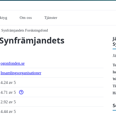
rktyg
Om oss
Tjänster
n Synfrämjandets Forskningsfond
 Synfrämjandets
J
S
J
ogonfonden.se
To
In
Insamlings­organisationer
W
4.24 av 5
Ti
4.71 av 5
Ha
Varför enbart automatiska tillgänglighetstester är otillräcklig
2.92 av 5
S
4.44 av 5