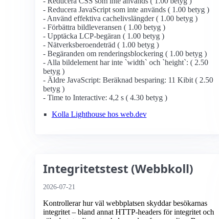
- Reducera CSS som inte används ( 1.00 betyg )
- Reducera JavaScript som inte används ( 1.00 betyg )
- Använd effektiva cachelivslängder ( 1.00 betyg )
- Förbättra bildleveransen ( 1.00 betyg )
- Upptäcka LCP-begäran ( 1.00 betyg )
- Nätverksberoendeträd ( 1.00 betyg )
- Begäranden om renderingsblockering ( 1.00 betyg )
- Alla bildelement har inte `width` och `height`: ( 2.50
betyg )
- Äldre JavaScript: Beräknad besparing: 11 Kibit ( 2.50
betyg )
- Time to Interactive: 4,2 s ( 4.30 betyg )
Kolla Lighthouse hos web.dev
Integritetstest (Webbkoll)
2026-07-21
Kontrollerar hur väl webbplatsen skyddar besökarnas
integritet – bland annat HTTP-headers för integritet och