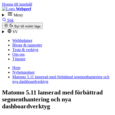
Hoppa till innehåll
Webperf
Meny
Sök
Byt till mörkt läge
SV
Webbplatser
Blogg & rapporter
Testa & verktyg
Om oss
Tjänster
Hem
Nyhetsnotiser
Matomo 5.11 lanserad med förbättrad segmenthantering och
nya dashboardverktyg
Matomo 5.11 lanserad med förbättrad
segmenthantering och nya
dashboardverktyg