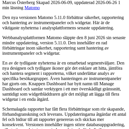
Marcus Österberg
Skapad
2026-06-09
, uppdaterad
2026-06-26
1
min läsning
Matomo
Den nya versionen Matomo 5.11.0 förbättrar säkerhet, rapportering
och hantering av instrumentpaneler och widgetar. Här är de
viktigaste nyheterna i analysplattformens senaste uppdatering.
Webbanalysplattformen Matomo släppte den 8 juni 2026 sin senaste
mindre uppdatering, version 5.11.0. Den innehåller en rad
förbättringar inom säkerhet, rapportering samt hantering av
instrumentpaneler och widgetar.
En av de tydligaste nyheterna är en omarbetad segmentväljare. Den
nya designen och tydligare ikoner gör det enklare att hitta, jämföra
och hantera segment i rapporterna, vilket underlättar analys av
specifika besökargrupper. Även hanteringen av instrumentpaneler
har gjorts om. Knappen Dashboard har bytt namn till Manage
Dashboard och samlar verktygen i ett mer överskådligt gränssnitt,
samtidigt som widgetbläddraren gör det möjligt att lägga till flera
widgetar i en enda åtgärd.
Schemalagda rapporter har fått flera förbättringar som rör skapande,
förhandsgranskning och leverans. Uppdateringarna åtgärdar ett antal
fel och bidrar till att rapporter genereras och skickas mer
konsekvent. Versionen innehåller ingen större databasuppgradering,