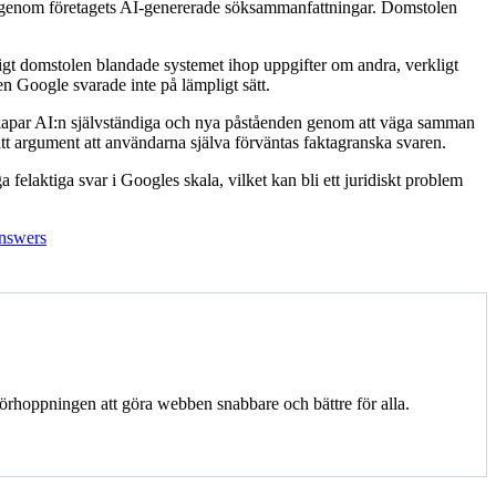
den genom företagets AI-genererade söksammanfattningar. Domstolen
Enligt domstolen blandade systemet ihop uppgifter om andra, verkligt
n Google svarade inte på lämpligt sätt.
kapar AI:n självständiga och nya påståenden genom att väga samman
sitt argument att användarna själva förväntas faktagranska svaren.
felaktiga svar i Googles skala, vilket kan bli ett juridiskt problem
answers
örhoppningen att göra webben snabbare och bättre för alla.