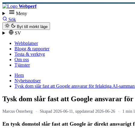
Webperf
Meny
Sök
Byt till mörkt läge
SV
Webbplatser
Blogg & rapporter
Testa & verktyg
Om oss
Tjänster
Hem
Nyhetsnotiser
Tysk dom slår fast att Google ansvarar för felaktiga AI-samman
Tysk dom slår fast att Google ansvarar fö
Marcus Österberg
Skapad
2026-06-11
, uppdaterad
2026-06-26
1 min l
En tysk domstol slår fast att Google är direkt ansvarigt