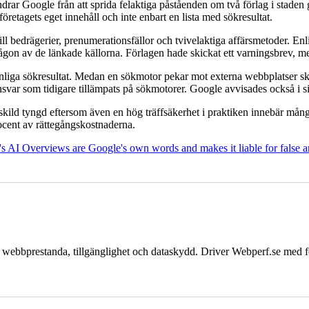
ndrar Google från att sprida felaktiga påståenden om två förlag i sta
etagets eget innehåll och inte enbart en lista med sökresultat.
 till bedrägerier, prenumerationsfällor och tvivelaktiga affärsmetoder. 
gon av de länkade källorna. Förlagen hade skickat ett varningsbrev, me
liga sökresultat. Medan en sökmotor pekar mot externa webbplatser s
 ansvar som tidigare tillämpats på sökmotorer. Google avvisades också i 
kild tyngd eftersom även en hög träffsäkerhet i praktiken innebär många 
rocent av rättegångskostnaderna.
 AI Overviews are Google's own words and makes it liable for false 
 webbprestanda, tillgänglighet och dataskydd. Driver Webperf.se med f