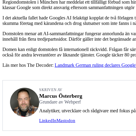
Regiondomstolen i München har meddelat ett tillfälligt förbud som hi
klassar Google som direkt ansvarig eftersom sammanfattningen utgör för
I det aktuella fallet hade Googles AI felaktigt kopplat de två förlagen
skumma företag med kärandena och drog slutsatser som inte fanns i nå
Domstolen menar att AI-sammanfattningar fungerar annorlunda än van
innehåll från flera tredjepartssidor. Därför gäller inte det begränsade
Domen kan enligt domstolen få internationell räckvidd. Frågan får särs
också för andra leverantörer av liknande tjänster. Google täcker 80 p
Läs mer hos The Decoder:
Landmark German ruling declares Google's
SKRIVEN AV
Marcus Österberg
Grundare av Webperf
Analytiker, utvecklare och rådgivare med fokus på
LinkedIn
Mastodon