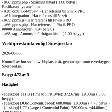
- #66: ppms.php - Spårning hittad ( 1.00 betyg )
Besökaranalys används:
- #38: cc81456f-bf5a-4 - Har referens till Piwik PRO
- #61: integration - Har referens till Vizzit
- #65: ppms.js - Har referens till Piwik PRO
- #66: ppms.php - Har referens till Piwik PRO
##### Annonsörer ( 4.94 betyg )
- #68: tag - Annonsörs­förfrågan hittad ( 1.00 betyg )
Webbprestanda enligt Sitespeed.io
2026-08-06
Kontroll av hur snabb webbplatsen är, genom opensource-verktyget
Sitespeed.io.
Betyg: 4.72 av 5
Hastighet
- [desktop] TTFB (Time to First Byte): 372.67ms, ±9.33ms ( 3.00
betyg )
- [desktop] DOMContentLoaded: 608.00ms, ±8.00ms ( 4.78 betyg )
- [desktop] LCP (Largest Contentful Paint): 780.00ms, ±44.00ms (