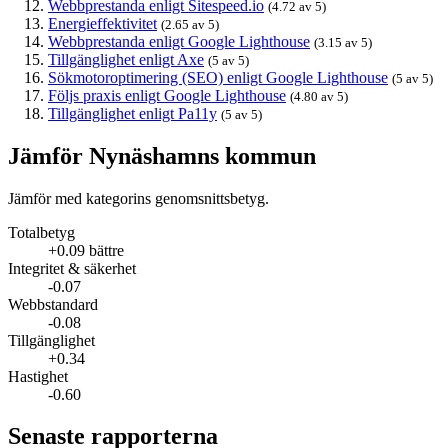
Webbprestanda enligt Sitespeed.io
(4.72 av 5)
Energieffektivitet
(2.65 av 5)
Webbprestanda enligt Google Lighthouse
(3.15 av 5)
Tillgänglighet enligt Axe
(5 av 5)
Sökmotoroptimering (SEO) enligt Google Lighthouse
(5 av 5)
Följs praxis enligt Google Lighthouse
(4.80 av 5)
Tillgänglighet enligt Pa11y
(5 av 5)
Jämför Nynäshamns kommun
Jämför med kategorins genomsnittsbetyg.
Totalbetyg
+0.09 bättre
Integritet & säkerhet
-0.07
Webbstandard
-0.08
Tillgänglighet
+0.34
Hastighet
-0.60
Senaste rapporterna