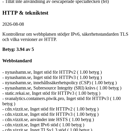
- Tillåt inte användning av oescaperade specialtecken (fel)
HTTP & tekniktest
2026-08-08
Kontrollerar om webbplatsen stödjer IPv6, säkerhets­standarden TLS
och vilka versioner av HTTP.
Betyg: 3.94 av 5
Webbstandard
- nynashamn.se, Inget stöd för HTTPv2 ( 1.00 betyg )
- nynashamn.se, Inget stöd för HTTPv3 ( 1.00 betyg )
- nynashamn.se, innehållssäkerhetspolicy (CSP) ( 1.00 betyg )
- nynashamn.se, Subresource Integrity (SRI) krävs ( 1.00 betyg )
- static.rekai.se, Inget stöd för HTTPv3 ( 1.00 betyg )
- svanalytics.containers.piwik.pro, Inget stöd för HTTPv3 ( 1.00
betyg )
- cdn.vizzit.se, Inget stöd för HTTPv2 ( 1.00 betyg )
- cdn.vizzit.se, Inget stöd för HTTPv3 ( 1.00 betyg )
- cdn.vizzit.se, använder inte HSTS ( 1.00 betyg )
- cdn.vizzit.se, Inget IPv6 stöd ( 1.00 betyg )
- cdn.vizzit.se, Inget TLSv1.3 stöd ( 1.00 betyg )