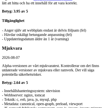
lätt att hitta och ha ett innehåll för att vara korrekt.
Betyg: 3.95 av 5
Tillgänglighet
- Anger själv att webbplats endast är delvis följsam (fel)
- Hävdar oskäligt betungande anpassning (fel)
- Uppdateringsdatum äldre än 1 år (varning)
Mjukvara
2026-08-07
Alpha-versionen av vårt mjukvaratest. Kontrollerar om det finns
utdaterade versioner av mjukvara eller ramverk. Det vill säga
potentiella säkerhetsrisker.
Betyg: 2.64 av 5
- Innehållshanteringssystem: sitevision
- Webbserver: nginx, tomcat
- Teknik: c, es6, java, js, mysql, php
- Metadata: canonical, open-graph, preload, viewport