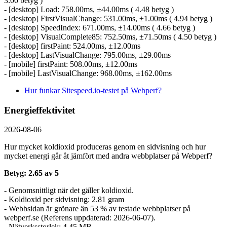
3.00 betyg )
- [desktop] Load: 758.00ms, ±44.00ms ( 4.48 betyg )
- [desktop] FirstVisualChange: 531.00ms, ±1.00ms ( 4.94 betyg )
- [desktop] SpeedIndex: 671.00ms, ±14.00ms ( 4.66 betyg )
- [desktop] VisualComplete85: 752.50ms, ±71.50ms ( 4.50 betyg )
- [desktop] firstPaint: 524.00ms, ±12.00ms
- [desktop] LastVisualChange: 795.00ms, ±29.00ms
- [mobile] firstPaint: 508.00ms, ±12.00ms
- [mobile] LastVisualChange: 968.00ms, ±162.00ms
Hur funkar Sitespeed.io-testet på Webperf?
Energieffektivitet
2026-08-06
Hur mycket koldioxid produceras genom en sidvisning och hur
mycket energi går åt jämfört med andra webbplatser på Webperf?
Betyg: 2.65 av 5
- Genomsnittligt när det gäller koldioxid.
- Koldioxid per sidvisning: 2.81 gram
- Webbsidan är grönare än 53 % av testade webbplatser på
webperf.se (Referens uppdaterad: 2026-06-07).
- Nätverksstorlek: 4.45 MB