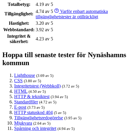
Totalbetyg:
4.19 av 5
4.74 av 5
Varför enbart automatiska
Tillgänglighet:
tillgänglighetstester är otillräckligt
Hastighet:
3.20 av 5
Webbstandard:
3.92 av 5
Integritet &
4.23 av 5
säkerhet:
Hoppa till senaste tester för Nynäshamns
kommun
Lighthouse
(3.69 av 5)
CSS
(3.80 av 5)
Integritetstest (Webbkoll)
(3.72 av 5)
HTML
(4.50 av 5)
HTTP & tekniktest
(3.94 av 5)
Standardfiler
(4.72 av 5)
E-post
(3.73 av 5)
HTTP statuskod 404
(5 av 5)
Tillgänglighetsredogörelse
(3.95 av 5)
Mjukvara
(2.64 av 5)
Spårning och integritet
(4.94 av 5)