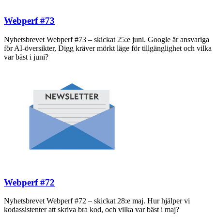
Webperf #73
Nyhetsbrevet Webperf #73 – skickat 25:e juni. Google är ansvariga
för AI-översikter, Digg kräver mörkt läge för tillgänglighet och vilka
var bäst i juni?
Webperf #72
Nyhetsbrevet Webperf #72 – skickat 28:e maj. Hur hjälper vi
kodassistenter att skriva bra kod, och vilka var bäst i maj?