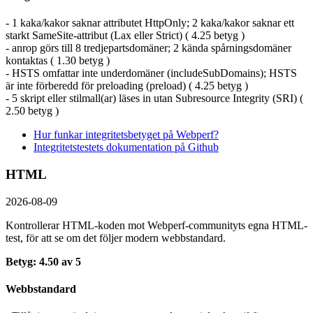
- 1 kaka/kakor saknar attributet HttpOnly; 2 kaka/kakor saknar ett
starkt SameSite-attribut (Lax eller Strict) ( 4.25 betyg )
- anrop görs till 8 tredjepartsdomäner; 2 kända spårningsdomäner
kontaktas ( 1.30 betyg )
- HSTS omfattar inte underdomäner (includeSubDomains); HSTS
är inte förberedd för preloading (preload) ( 4.25 betyg )
- 5 skript eller stilmall(ar) läses in utan Subresource Integrity (SRI) (
2.50 betyg )
Hur funkar integritetsbetyget på Webperf?
Integritetstestets dokumentation på Github
HTML
2026-08-09
Kontrollerar HTML-koden mot Webperf-communityts egna HTML-
test, för att se om det följer modern webbstandard.
Betyg: 4.50 av 5
Webbstandard