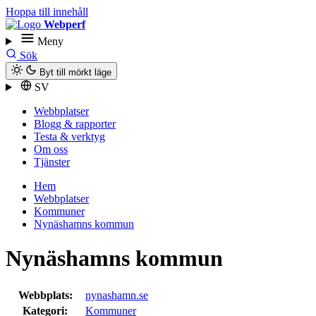
Hoppa till innehåll
Webperf
Meny
Sök
Byt till mörkt läge
SV
Webbplatser
Blogg & rapporter
Testa & verktyg
Om oss
Tjänster
Hem
Webbplatser
Kommuner
Nynäshamns kommun
Nynäshamns kommun
Webbplats:
nynashamn.se
Kategori:
Kommuner