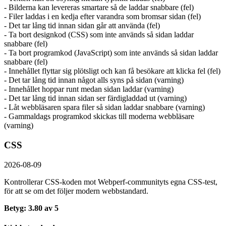
- Bilderna kan levereras smartare så de laddar snabbare (fel)
- Filer laddas i en kedja efter varandra som bromsar sidan (fel)
- Det tar lång tid innan sidan går att använda (fel)
- Ta bort designkod (CSS) som inte används så sidan laddar
snabbare (fel)
- Ta bort programkod (JavaScript) som inte används så sidan laddar
snabbare (fel)
- Innehållet flyttar sig plötsligt och kan få besökare att klicka fel (fel)
- Det tar lång tid innan något alls syns på sidan (varning)
- Innehållet hoppar runt medan sidan laddar (varning)
- Det tar lång tid innan sidan ser färdigladdad ut (varning)
- Låt webbläsaren spara filer så sidan laddar snabbare (varning)
- Gammaldags programkod skickas till moderna webbläsare
(varning)
CSS
2026-08-09
Kontrollerar CSS-koden mot Webperf-communityts egna CSS-test,
för att se om det följer modern webbstandard.
Betyg: 3.80 av 5