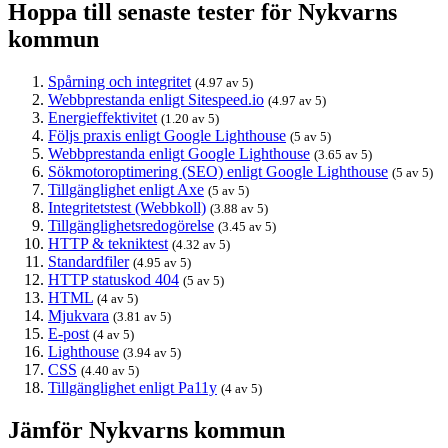
Hoppa till senaste tester för Nykvarns
kommun
Spårning och integritet
(4.97 av 5)
Webbprestanda enligt Sitespeed.io
(4.97 av 5)
Energieffektivitet
(1.20 av 5)
Följs praxis enligt Google Lighthouse
(5 av 5)
Webbprestanda enligt Google Lighthouse
(3.65 av 5)
Sökmotoroptimering (SEO) enligt Google Lighthouse
(5 av 5)
Tillgänglighet enligt Axe
(5 av 5)
Integritetstest (Webbkoll)
(3.88 av 5)
Tillgänglighetsredogörelse
(3.45 av 5)
HTTP & tekniktest
(4.32 av 5)
Standardfiler
(4.95 av 5)
HTTP statuskod 404
(5 av 5)
HTML
(4 av 5)
Mjukvara
(3.81 av 5)
E-post
(4 av 5)
Lighthouse
(3.94 av 5)
CSS
(4.40 av 5)
Tillgänglighet enligt Pa11y
(4 av 5)
Jämför Nykvarns kommun