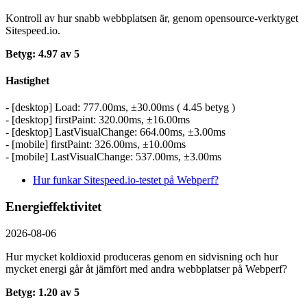
Kontroll av hur snabb webbplatsen är, genom opensource-verktyget
Sitespeed.io.
Betyg: 4.97 av 5
Hastighet
- [desktop] Load: 777.00ms, ±30.00ms ( 4.45 betyg )
- [desktop] firstPaint: 320.00ms, ±16.00ms
- [desktop] LastVisualChange: 664.00ms, ±3.00ms
- [mobile] firstPaint: 326.00ms, ±10.00ms
- [mobile] LastVisualChange: 537.00ms, ±3.00ms
Hur funkar Sitespeed.io-testet på Webperf?
Energieffektivitet
2026-08-06
Hur mycket koldioxid produceras genom en sidvisning och hur
mycket energi går åt jämfört med andra webbplatser på Webperf?
Betyg: 1.20 av 5