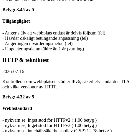
Betyg: 3.45 av 5
Tillgänglighet
- Anger själv att webbplats endast är delvis följsam (fel)
- Hävdar oskäligt betungande anpassning (fel)
- Anger ingen utvärderingsmetod (fel)
- Uppdateringsdatum äldre än 1 år (varning)
HTTP & tekniktest
2026-07-16
Kontrollerar om webbplatsen stödjer IPv6, säkerhets­standarden TLS
och vilka versioner av HTTP.
Betyg: 4.32 av 5
Webbstandard
- nykvarn.se, Inget stöd för HTTPv2 ( 1.00 betyg )
- nykvarn.se, Inget stöd för HTTPv3 ( 1.00 betyg )
- nykvarn.se, innehållssäkerhetspolicy (CSP) ( 2.78 betyg )