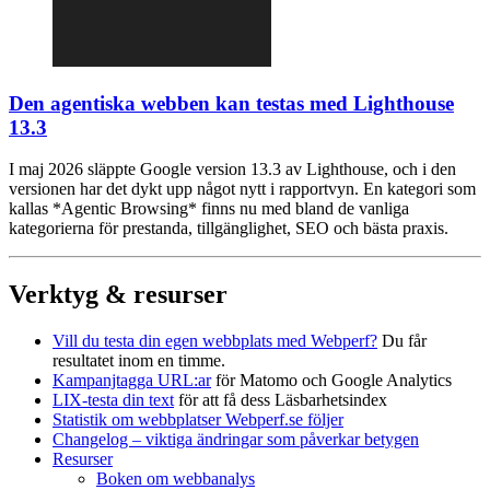
Den agentiska webben kan testas med Lighthouse
13.3
I maj 2026 släppte Google version 13.3 av Lighthouse, och i den
versionen har det dykt upp något nytt i rapportvyn. En kategori som
kallas *Agentic Browsing* finns nu med bland de vanliga
kategorierna för prestanda, tillgänglighet, SEO och bästa praxis.
Verktyg & resurser
Vill du testa din egen webbplats med Webperf?
Du får
resultatet inom en timme.
Kampanjtagga URL:ar
för Matomo och Google Analytics
LIX-testa din text
för att få dess Läsbarhetsindex
Statistik om webbplatser Webperf.se följer
Changelog – viktiga ändringar som påverkar betygen
Resurser
Boken om webbanalys