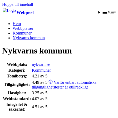
Hoppa till innehåll
Webperf
Meny
Hem
Webbplatser
Kommuner
Nykvarns kommun
Nykvarns kommun
Webbplats:
nykvarn.se
Kategori:
Kommuner
Totalbetyg:
4.21 av 5
4.49 av 5
Varför enbart automatiska
Tillgänglighet:
tillgänglighetstester är otillräckligt
Hastighet:
3.25 av 5
Webbstandard:
4.07 av 5
Integritet &
4.51 av 5
säkerhet: