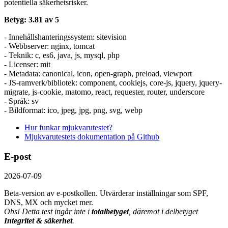
potentiella säkerhetsrisker.
Betyg: 3.81 av 5
- Innehållshanteringssystem: sitevision
- Webbserver: nginx, tomcat
- Teknik: c, es6, java, js, mysql, php
- Licenser: mit
- Metadata: canonical, icon, open-graph, preload, viewport
- JS-ramverk/bibliotek: component, cookiejs, core-js, jquery, jquery-
migrate, js-cookie, matomo, react, requester, router, underscore
- Språk: sv
- Bildformat: ico, jpeg, jpg, png, svg, webp
Hur funkar mjukvarutestet?
Mjukvarutestets dokumentation på Github
E-post
2026-07-09
Beta-version av e-postkollen. Utvärderar inställningar som SPF,
DNS, MX och mycket mer.
Obs! Detta test ingår inte i
totalbetyget
, däremot i delbetyget
Integritet & säkerhet
.