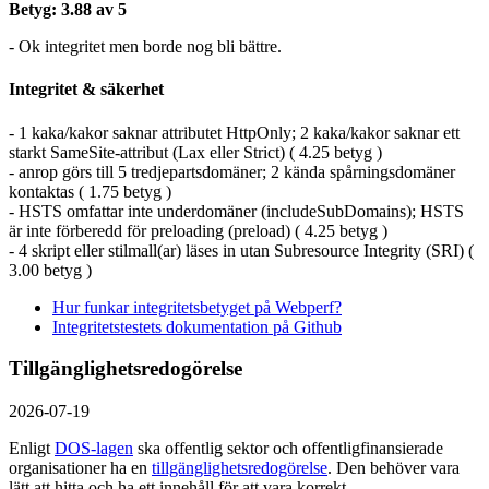
Betyg: 3.88 av 5
- Ok integritet men borde nog bli bättre.
Integritet & säkerhet
- 1 kaka/kakor saknar attributet HttpOnly; 2 kaka/kakor saknar ett
starkt SameSite-attribut (Lax eller Strict) ( 4.25 betyg )
- anrop görs till 5 tredjepartsdomäner; 2 kända spårningsdomäner
kontaktas ( 1.75 betyg )
- HSTS omfattar inte underdomäner (includeSubDomains); HSTS
är inte förberedd för preloading (preload) ( 4.25 betyg )
- 4 skript eller stilmall(ar) läses in utan Subresource Integrity (SRI) (
3.00 betyg )
Hur funkar integritetsbetyget på Webperf?
Integritetstestets dokumentation på Github
Tillgänglighetsredogörelse
2026-07-19
Enligt
DOS-lagen
ska offentlig sektor och offentlig­finansierade
organisationer ha en
tillgänglighets­redogörelse
. Den behöver vara
lätt att hitta och ha ett innehåll för att vara korrekt.