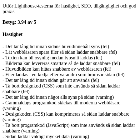
Utför Lighthouse-testerna för hastighet, SEO, tillgänglighet och god
praxis.
Betyg: 3.94 av 5
Hastighet
- Det tar lång tid innan sidans huvudinnehåll syns (fel)
- Låt webbläsaren spara filer så sidan laddar snabbare (fel)
- Texten kan bli osynlig medan typsnitt laddas (fel)
- Bilderna kan levereras smartare så de laddar snabbare (fel)
- Huvudbilden kan hittas snabbare av webbläsaren (fel)
- Filer laddas i en kedja efter varandra som bromsar sidan (fel)
- Det tar lång tid innan sidan går att använda (fel)
- Ta bort designkod (CSS) som inte används så sidan laddar
snabbare (fel)
- Det tar lång tid innan något alls syns på sidan (varning)
- Gammaldags programkod skickas till moderna webbläsare
(varning)
- Designkoden (CSS) kan komprimeras så sidan laddar snabbare
(varning)
- Ta bort programkod (JavaScript) som inte används så sidan laddar
snabbare (varning)
- Sidan laddar väldigt mycket data (varning)