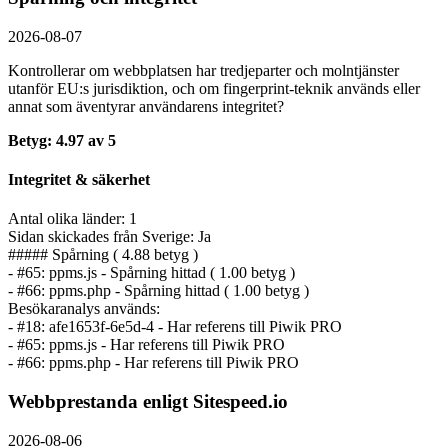
2026-08-07
Kontrollerar om webbplatsen har tredjeparter och molntjänster
utanför EU:s jurisdiktion, och om fingerprint-teknik används eller
annat som äventyrar användarens integritet?
Betyg: 4.97 av 5
Integritet & säkerhet
Antal olika länder: 1
Sidan skickades från Sverige: Ja
##### Spårning ( 4.88 betyg )
- #65: ppms.js - Spårning hittad ( 1.00 betyg )
- #66: ppms.php - Spårning hittad ( 1.00 betyg )
Besökaranalys används:
- #18: afe1653f-6e5d-4 - Har referens till Piwik PRO
- #65: ppms.js - Har referens till Piwik PRO
- #66: ppms.php - Har referens till Piwik PRO
Webbprestanda enligt Sitespeed.io
2026-08-06