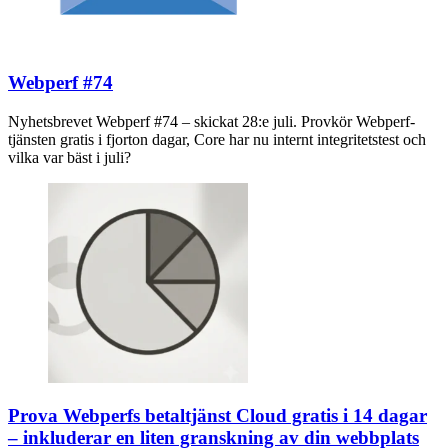
Webperf #74
Nyhetsbrevet Webperf #74 – skickat 28:e juli. Provkör Webperf-
tjänsten gratis i fjorton dagar, Core har nu internt integritetstest och
vilka var bäst i juli?
Prova Webperfs betaltjänst Cloud gratis i 14 dagar
– inkluderar en liten granskning av din webbplats