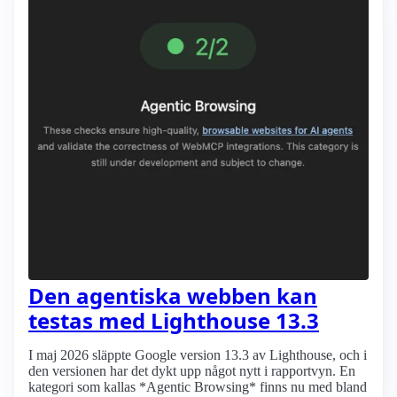
Den agentiska webben kan
testas med Lighthouse 13.3
I maj 2026 släppte Google version 13.3 av Lighthouse, och i
den versionen har det dykt upp något nytt i rapportvyn. En
kategori som kallas *Agentic Browsing* finns nu med bland