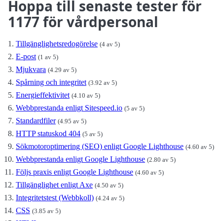
Hoppa till senaste tester för
1177 för vårdpersonal
Tillgänglighetsredogörelse
(4 av 5)
E-post
(1 av 5)
Mjukvara
(4.29 av 5)
Spårning och integritet
(3.92 av 5)
Energieffektivitet
(4.10 av 5)
Webbprestanda enligt Sitespeed.io
(5 av 5)
Standardfiler
(4.95 av 5)
HTTP statuskod 404
(5 av 5)
Sökmotoroptimering (SEO) enligt Google Lighthouse
(4.60 av 5)
Webbprestanda enligt Google Lighthouse
(2.80 av 5)
Följs praxis enligt Google Lighthouse
(4.60 av 5)
Tillgänglighet enligt Axe
(4.50 av 5)
Integritetstest (Webbkoll)
(4.24 av 5)
CSS
(3.85 av 5)