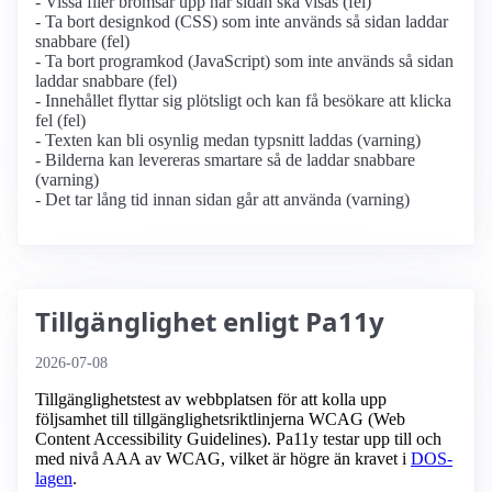
- Vissa filer bromsar upp när sidan ska visas (fel)
- Ta bort designkod (CSS) som inte används så sidan laddar
snabbare (fel)
- Ta bort programkod (JavaScript) som inte används så sidan
laddar snabbare (fel)
- Innehållet flyttar sig plötsligt och kan få besökare att klicka
fel (fel)
- Texten kan bli osynlig medan typsnitt laddas (varning)
- Bilderna kan levereras smartare så de laddar snabbare
(varning)
- Det tar lång tid innan sidan går att använda (varning)
Tillgänglighet enligt Pa11y
2026-07-08
Tillgänglighetstest av webbplatsen för att kolla upp
följsamhet till tillgänglighets­riktlinjerna WCAG (Web
Content Accessibility Guidelines). Pa11y testar upp till och
med nivå AAA av WCAG, vilket är högre än kravet i
DOS-
lagen
.