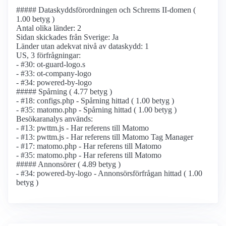
##### Dataskyddsförordningen och Schrems II-domen (
1.00 betyg )
Antal olika länder: 2
Sidan skickades från Sverige: Ja
Länder utan adekvat nivå av dataskydd: 1
US, 3 förfrågningar:
- #30: ot-guard-logo.s
- #33: ot-company-logo
- #34: powered-by-logo
##### Spårning ( 4.77 betyg )
- #18: configs.php - Spårning hittad ( 1.00 betyg )
- #35: matomo.php - Spårning hittad ( 1.00 betyg )
Besökaranalys används:
- #13: pwttm.js - Har referens till Matomo
- #13: pwttm.js - Har referens till Matomo Tag Manager
- #17: matomo.php - Har referens till Matomo
- #35: matomo.php - Har referens till Matomo
##### Annonsörer ( 4.89 betyg )
- #34: powered-by-logo - Annonsörs­förfrågan hittad ( 1.00
betyg )