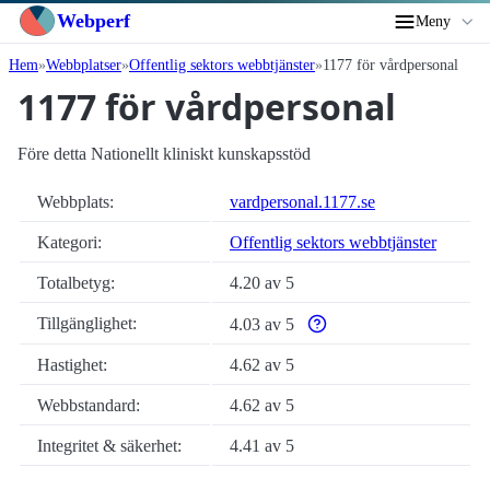
Webperf
Meny
Hem
Webbplatser
Offentlig sektors webbtjänster
1177 för vårdpersonal
1177 för vårdpersonal
Före detta Nationellt kliniskt kunskapsstöd
Webbplats:
vardpersonal.1177.se
Kategori:
Offentlig sektors webbtjänster
Totalbetyg:
4.20 av 5
Tillgänglighet:
4.03 av 5
Varför enbart automatiska ti
Hastighet:
4.62 av 5
Webbstandard:
4.62 av 5
Integritet & säkerhet:
4.41 av 5