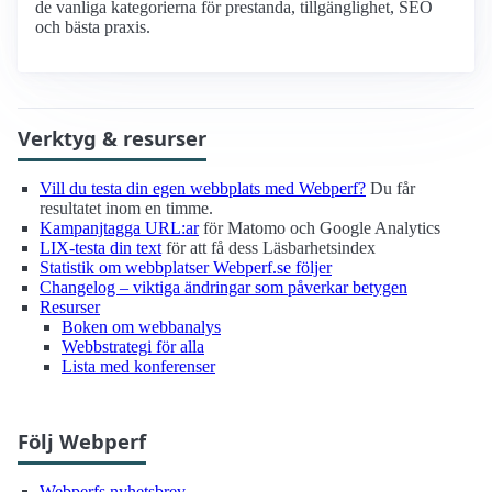
de vanliga kategorierna för prestanda, tillgänglighet, SEO
och bästa praxis.
Verktyg & resurser
Vill du testa din egen webbplats med Webperf?
Du får
resultatet inom en timme.
Kampanjtagga URL:ar
för Matomo och Google Analytics
LIX-testa din text
för att få dess Läsbarhetsindex
Statistik om webbplatser Webperf.se följer
Changelog – viktiga ändringar som påverkar betygen
Resurser
Boken om webbanalys
Webbstrategi för alla
Lista med konferenser
Följ Webperf
Webperfs nyhetsbrev