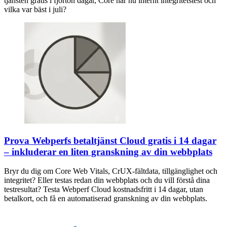
tjänsten gratis i fjorton dagar, Core har nu internt integritetstest och
vilka var bäst i juli?
Prova Webperfs betaltjänst Cloud gratis i 14 dagar
– inkluderar en liten granskning av din webbplats
Bryr du dig om Core Web Vitals, CrUX-fältdata, tillgänglighet och
integritet? Eller testas redan din webbplats och du vill förstå dina
testresultat? Testa Webperf Cloud kostnadsfritt i 14 dagar, utan
betalkort, och få en automatiserad granskning av din webbplats.