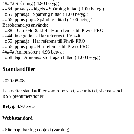
##### Spårning ( 4.80 betyg )
- #54: privacy-widgets - Spårning hittad ( 1.00 betyg )
- #55: ppms.js - Spårning hittad ( 1.00 betyg )
- #56: ppms.php - Spårning hittad ( 1.00 betyg )
Besökaranalys används:
- #38: 10a6104d-8af3-4 - Har referens till Piwik PRO
- #44: integration - Har referens till Vizzit
- #55: ppms.js - Har referens till Piwik PRO
- #56: ppms.php - Har referens till Piwik PRO
##### Annonsörer ( 4.93 betyg )
- #58: tag - Annonsörs­förfrågan hittad ( 1.00 betyg )
Standardfiler
2026-08-08
Letar efter standardfiler som robots.txt, security.txt, sitemaps och
RSS-prenumerationer
Betyg: 4.97 av 5
Webbstandard
- Sitemap, har inga objekt (varning)