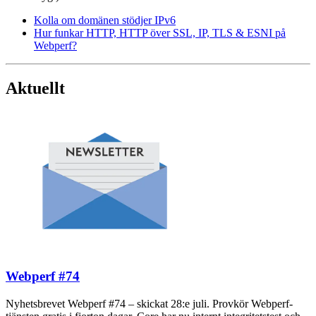
Kolla om domänen stödjer IPv6
Hur funkar HTTP, HTTP över SSL, IP, TLS & ESNI på
Webperf?
Aktuellt
Webperf #74
Nyhetsbrevet Webperf #74 – skickat 28:e juli. Provkör Webperf-