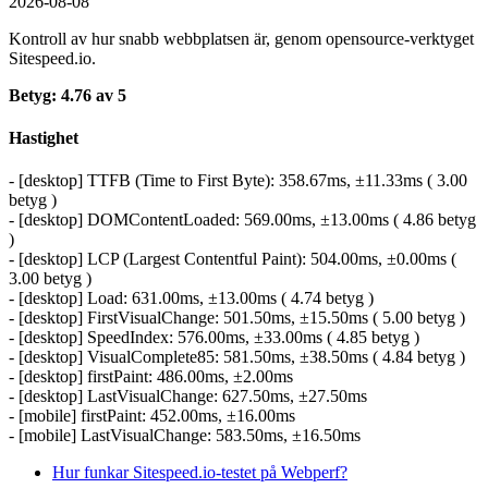
2026-08-08
Kontroll av hur snabb webbplatsen är, genom opensource-verktyget
Sitespeed.io.
Betyg: 4.76 av 5
Hastighet
- [desktop] TTFB (Time to First Byte): 358.67ms, ±11.33ms ( 3.00
betyg )
- [desktop] DOMContentLoaded: 569.00ms, ±13.00ms ( 4.86 betyg
)
- [desktop] LCP (Largest Contentful Paint): 504.00ms, ±0.00ms (
3.00 betyg )
- [desktop] Load: 631.00ms, ±13.00ms ( 4.74 betyg )
- [desktop] FirstVisualChange: 501.50ms, ±15.50ms ( 5.00 betyg )
- [desktop] SpeedIndex: 576.00ms, ±33.00ms ( 4.85 betyg )
- [desktop] VisualComplete85: 581.50ms, ±38.50ms ( 4.84 betyg )
- [desktop] firstPaint: 486.00ms, ±2.00ms
- [desktop] LastVisualChange: 627.50ms, ±27.50ms
- [mobile] firstPaint: 452.00ms, ±16.00ms
- [mobile] LastVisualChange: 583.50ms, ±16.50ms
Hur funkar Sitespeed.io-testet på Webperf?