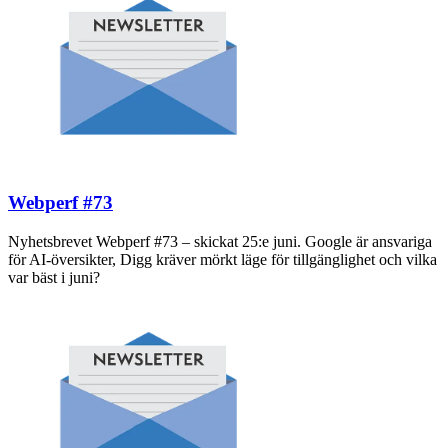
Webperf #73
Nyhetsbrevet Webperf #73 – skickat 25:e juni. Google är ansvariga
för AI-översikter, Digg kräver mörkt läge för tillgänglighet och vilka
var bäst i juni?