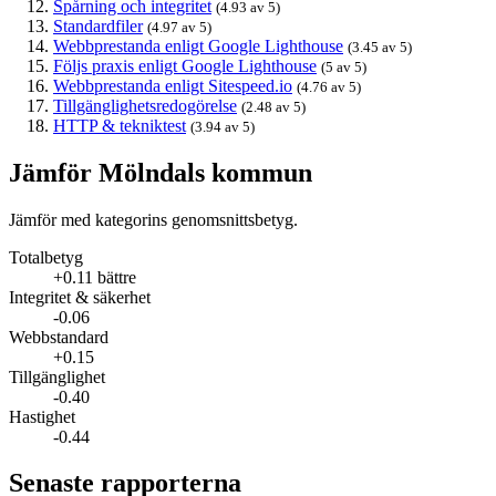
Spårning och integritet
(4.93 av 5)
Standardfiler
(4.97 av 5)
Webbprestanda enligt Google Lighthouse
(3.45 av 5)
Följs praxis enligt Google Lighthouse
(5 av 5)
Webbprestanda enligt Sitespeed.io
(4.76 av 5)
Tillgänglighetsredogörelse
(2.48 av 5)
HTTP & tekniktest
(3.94 av 5)
Jämför Mölndals kommun
Jämför med kategorins genomsnittsbetyg.
Totalbetyg
+0.11 bättre
Integritet & säkerhet
-0.06
Webbstandard
+0.15
Tillgänglighet
-0.40
Hastighet
-0.44
Senaste rapporterna