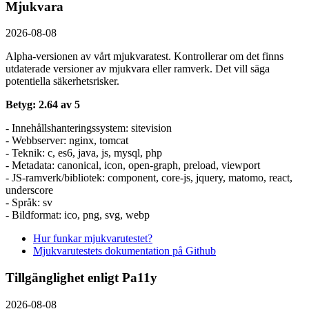
Mjukvara
2026-08-08
Alpha-versionen av vårt mjukvaratest. Kontrollerar om det finns
utdaterade versioner av mjukvara eller ramverk. Det vill säga
potentiella säkerhetsrisker.
Betyg: 2.64 av 5
- Innehållshanteringssystem: sitevision
- Webbserver: nginx, tomcat
- Teknik: c, es6, java, js, mysql, php
- Metadata: canonical, icon, open-graph, preload, viewport
- JS-ramverk/bibliotek: component, core-js, jquery, matomo, react,
underscore
- Språk: sv
- Bildformat: ico, png, svg, webp
Hur funkar mjukvarutestet?
Mjukvarutestets dokumentation på Github
Tillgänglighet enligt Pa11y
2026-08-08