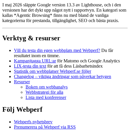
I maj 2026 släppte Google version 13.3 av Lighthouse, och i den
versionen har det dykt upp något nytt i rapportvyn. En kategori som
kallas *Agentic Browsing* finns nu med bland de vanliga
kategorierna för prestanda, tillgänglighet, SEO och bästa praxis.
Verktyg & resurser
Vill du testa din egen webbplats med Webperf?
Du får
resultatet inom en timme.
Kampanjtagga URL:ar
för Matomo och Google Analytics
LIX-testa din text
för att få dess Läsbarhetsindex
Statistik om webbplatser Webperf.se följer
Changelog – viktiga ändringar som påverkar betygen
Resurser
Boken om webbanalys
Webbstrategi för alla
Lista med konferenser
Följ Webperf
Webperfs nyhetsbrev
Prenumerera på Webperf via RSS