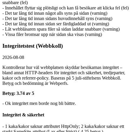
snabbare (fel)
- Innehållet flyttar sig plötsligt och kan få besökare att klicka fel (fel)
- Det tar lång tid innan något alls syns på sidan (varning)
- Det tar lång tid innan sidans huvudinnehåll syns (varning)
- Det tar lång tid innan sidan ser färdigladdad ut (varning)
- Låt webbläsaren spara filer så sidan laddar snabbare (varning)
- Vissa filer bromsar upp när sidan ska visas (varning)
Integritetstest (Webbkoll)
2026-08-08
Kontrollerar hur väl webbplatsen skyddar besökarnas integritet –
bland annat HTTP-headers för integritet och säkerhet, tredjeparter,
kakor och referrer-policy. Baseras på 5 juli-stiftelsens Webbkoll.
Betyg och bedömning är Webperfs.
Betyg: 3.74 av 5
- Ok integritet men borde nog bli bättre.
Integritet & säkerhet
- 1 kaka/kakor saknar attributet HttpOnly; 2 kaka/kakor saknar ett
starkt SameSite-attribut (Lax eller Strict) ( 4.25 betyg )