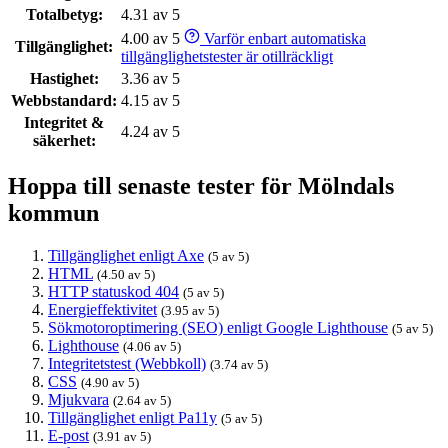
Totalbetyg:
4.31 av 5
4.00 av 5
Varför enbart automatiska
Tillgänglighet:
tillgänglighetstester är otillräckligt
Hastighet:
3.36 av 5
Webbstandard:
4.15 av 5
Integritet &
4.24 av 5
säkerhet:
Hoppa till senaste tester för Mölndals
kommun
Tillgänglighet enligt Axe
(5 av 5)
HTML
(4.50 av 5)
HTTP statuskod 404
(5 av 5)
Energieffektivitet
(3.95 av 5)
Sökmotoroptimering (SEO) enligt Google Lighthouse
(5 av 5)
Lighthouse
(4.06 av 5)
Integritetstest (Webbkoll)
(3.74 av 5)
CSS
(4.90 av 5)
Mjukvara
(2.64 av 5)
Tillgänglighet enligt Pa11y
(5 av 5)
E-post
(3.91 av 5)