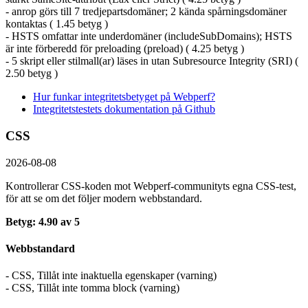
- anrop görs till 7 tredjepartsdomäner; 2 kända spårningsdomäner
kontaktas ( 1.45 betyg )
- HSTS omfattar inte underdomäner (includeSubDomains); HSTS
är inte förberedd för preloading (preload) ( 4.25 betyg )
- 5 skript eller stilmall(ar) läses in utan Subresource Integrity (SRI) (
2.50 betyg )
Hur funkar integritetsbetyget på Webperf?
Integritetstestets dokumentation på Github
CSS
2026-08-08
Kontrollerar CSS-koden mot Webperf-communityts egna CSS-test,
för att se om det följer modern webbstandard.
Betyg: 4.90 av 5
Webbstandard
- CSS, Tillåt inte inaktuella egenskaper (varning)
- CSS, Tillåt inte tomma block (varning)