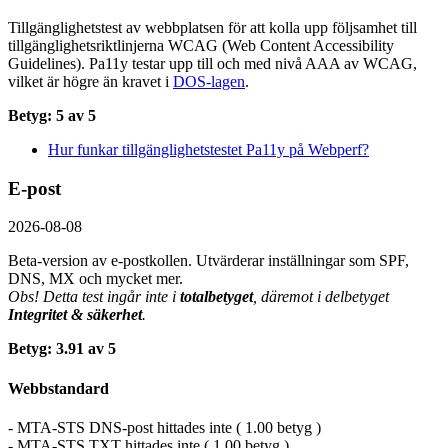
Tillgänglighetstest av webbplatsen för att kolla upp följsamhet till
tillgänglighets­riktlinjerna WCAG (Web Content Accessibility
Guidelines). Pa11y testar upp till och med nivå AAA av WCAG,
vilket är högre än kravet i
DOS-lagen
.
Betyg: 5 av 5
Hur funkar tillgänglighetstestet Pa11y på Webperf?
E-post
2026-08-08
Beta-version av e-postkollen. Utvärderar inställningar som SPF,
DNS, MX och mycket mer.
Obs! Detta test ingår inte i
totalbetyget
, däremot i delbetyget
Integritet & säkerhet
.
Betyg: 3.91 av 5
Webbstandard
- MTA-STS DNS-post hittades inte ( 1.00 betyg )
- MTA-STS TXT hittades inte ( 1.00 betyg )