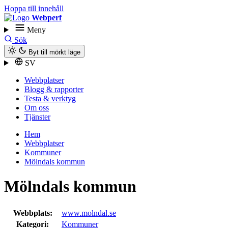
Hoppa till innehåll
Webperf
Meny
Sök
Byt till mörkt läge
SV
Webbplatser
Blogg & rapporter
Testa & verktyg
Om oss
Tjänster
Hem
Webbplatser
Kommuner
Mölndals kommun
Mölndals kommun
Webbplats:
www.molndal.se
Kategori:
Kommuner