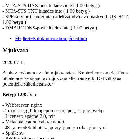
- MTA-STS DNS-post hittades inte ( 1.00 betyg )
- MTA-STS TXT hittades inte ( 1.00 betyg )
- SPF-servrar i länder utan adekvat nivå av dataskydd: US, SG (
1.00 betyg )
- DMARC DNS-post hittades inte ( 1.00 betyg )
Mejltestets dokumentation på Github
Mjukvara
2026-07-11
Alpha-versionen av vårt mjukvaratest. Kontrollerar om det finns
utdaterade versioner av mjukvara eller ramverk. Det vill säga
potentiella säkerhetsrisker.
Betyg: 1.98 av 5
- Webbserver: nginx
- Teknik: c, gif, imageprocessor, jpeg, js, png, webp
- Licenser: apache-2.0, mit
- Metadata: canonical, viewport
- JS-ramverk/bibliotek: jquery, jquery-color, jquery-ui
- Språk: sv
- Bildformat: ico, jpeg, jpg