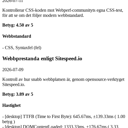
2026-07-11
Kontrollerar CSS-koden mot Webperf-communityts egna CSS-test,
för att se om det följer modern webbstandard.
Betyg: 4.50 av 5
Webbstandard
- CSS, Syntaxfel (fel)
Webbprestanda enligt Sitespeed.io
2026-07-09
Kontroll av hur snabb webbplatsen är, genom opensource-verktyget
Sitespeed.io.
Betyg: 3.89 av 5
Hastighet
- [desktop] TTFB (Time to First Byte): 645.67ms, ±139.33ms ( 1.00
betyg )
- [desktop] DOMContentLoaded: 1333.33ms, ±176.67ms ( 3.33