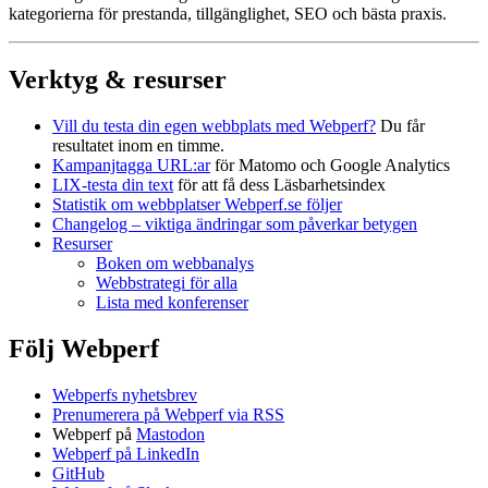
kategorierna för prestanda, tillgänglighet, SEO och bästa praxis.
Verktyg & resurser
Vill du testa din egen webbplats med Webperf?
Du får
resultatet inom en timme.
Kampanjtagga URL:ar
för Matomo och Google Analytics
LIX-testa din text
för att få dess Läsbarhetsindex
Statistik om webbplatser Webperf.se följer
Changelog – viktiga ändringar som påverkar betygen
Resurser
Boken om webbanalys
Webbstrategi för alla
Lista med konferenser
Följ Webperf
Webperfs nyhetsbrev
Prenumerera på Webperf via RSS
Webperf på
Mastodon
Webperf på LinkedIn
GitHub