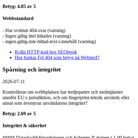
Betyg: 4.85 av 5
Webbstandard
- Har oväntat 404-svar (varning)
- Ingen giltig titel hittades (varning)
- ingen-giltig-inte-hittad-text-i-innehåll (varning)
Kolla HTTP-kod hos SEObook
Hur funkar Fel 404 som betyg på Webperf?
Spårning och integritet
2026-07-11
Kontrollerar om webbplatsen har tredjeparter och molntjänster
utanför EU:s jurisdiktion, och om fingerprint-teknik används eller
annat som äventyrar användarens integritet?
Betyg: 2.69 av 5
Integritet & säkerhet
##### Dataskyddsförordningen och Schrems II-domen ( 1.00 betyg