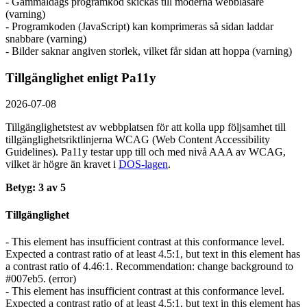
- Gammaldags programkod skickas till moderna webbläsare
(varning)
- Programkoden (JavaScript) kan komprimeras så sidan laddar
snabbare (varning)
- Bilder saknar angiven storlek, vilket får sidan att hoppa (varning)
Tillgänglighet enligt Pa11y
2026-07-08
Tillgänglighetstest av webbplatsen för att kolla upp följsamhet till
tillgänglighets­riktlinjerna WCAG (Web Content Accessibility
Guidelines). Pa11y testar upp till och med nivå AAA av WCAG,
vilket är högre än kravet i
DOS-lagen
.
Betyg: 3 av 5
Tillgänglighet
- This element has insufficient contrast at this conformance level.
Expected a contrast ratio of at least 4.5:1, but text in this element has
a contrast ratio of 4.46:1. Recommendation: change background to
#007eb5. (error)
- This element has insufficient contrast at this conformance level.
Expected a contrast ratio of at least 4.5:1, but text in this element has