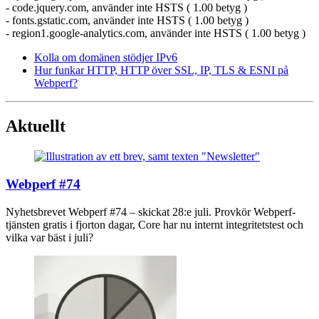
- code.jquery.com, använder inte HSTS ( 1.00 betyg )
- fonts.gstatic.com, använder inte HSTS ( 1.00 betyg )
- region1.google-analytics.com, använder inte HSTS ( 1.00 betyg )
Kolla om domänen stödjer IPv6
Hur funkar HTTP, HTTP över SSL, IP, TLS & ESNI på
Webperf?
Aktuellt
Webperf #74
Nyhetsbrevet Webperf #74 – skickat 28:e juli. Provkör Webperf-
tjänsten gratis i fjorton dagar, Core har nu internt integritetstest och
vilka var bäst i juli?