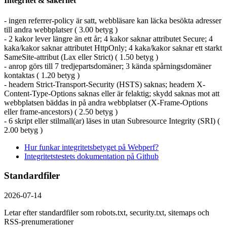
Integritet & säkerhet
- ingen referrer-policy är satt, webbläsare kan läcka besökta adresser
till andra webbplatser ( 3.00 betyg )
- 2 kakor lever längre än ett år; 4 kakor saknar attributet Secure; 4
kaka/kakor saknar attributet HttpOnly; 4 kaka/kakor saknar ett starkt
SameSite-attribut (Lax eller Strict) ( 1.50 betyg )
- anrop görs till 7 tredjepartsdomäner; 3 kända spårningsdomäner
kontaktas ( 1.20 betyg )
- headern Strict-Transport-Security (HSTS) saknas; headern X-
Content-Type-Options saknas eller är felaktig; skydd saknas mot att
webbplatsen bäddas in på andra webbplatser (X-Frame-Options
eller frame-ancestors) ( 2.50 betyg )
- 6 skript eller stilmall(ar) läses in utan Subresource Integrity (SRI) (
2.00 betyg )
Hur funkar integritetsbetyget på Webperf?
Integritetstestets dokumentation på Github
Standardfiler
2026-07-14
Letar efter standardfiler som robots.txt, security.txt, sitemaps och
RSS-prenumerationer