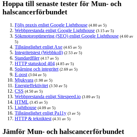
Hoppa till senaste tester för Mun- och
halscancerförbundet
Följs praxis enligt Google Lighthouse
(4.80 av 5)
Webbprestanda enligt Google Lighthouse
(3.15 av 5)
Sökmotoroptimering (SEO) enligt Google Lighthouse
(4.60 av
5)
Tillgänglighet enligt Axe
(4.65 av 5)
Integritetstest (Webbkoll)
(2.53 av 5)
Standardfiler
(4.17 av 5)
HTTP statuskod 404
(4.85 av 5)
Spårning och integritet
(2.69 av 5)
E-post
(3.04 av 5)
Mjukvara
(1.98 av 5)
Energieffektivitet
(3.50 av 5)
CSS
(4.50 av 5)
Webbprestanda enligt Sitespeed.io
(3.89 av 5)
HTML
(3.45 av 5)
Lighthouse
(4.09 av 5)
Tillgänglighet enligt Pa11y
(3 av 5)
HTTP & tekniktest
(4.31 av 5)
Jämför Mun- och halscancerförbundet