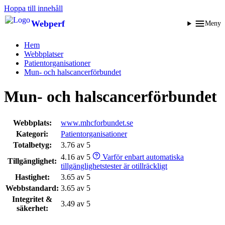
Hoppa till innehåll
Webperf
Meny
Hem
Webbplatser
Patient­organisationer
Mun- och halscancerförbundet
Mun- och halscancerförbundet
Webbplats:
www.mhcforbundet.se
Kategori:
Patient­organisationer
Totalbetyg:
3.76 av 5
4.16 av 5
Varför enbart automatiska
Tillgänglighet:
tillgänglighetstester är otillräckligt
Hastighet:
3.65 av 5
Webbstandard:
3.65 av 5
Integritet &
3.49 av 5
säkerhet: