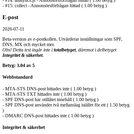
- #14: analytics.js - Annonsörs­förfrågan hittad ( 1.00 betyg )
- #15: collect - Annonsörs­förfrågan hittad ( 1.00 betyg )
E-post
2026-07-11
Beta-version av e-postkollen. Utvärderar inställningar som SPF,
DNS, MX och mycket mer.
Obs! Detta test ingår inte i
totalbetyget
, däremot i delbetyget
Integritet & säkerhet
.
Betyg: 3.04 av 5
Webbstandard
- MTA-STS DNS-post hittades inte ( 1.00 betyg )
- MTA-STS TXT hittades inte ( 1.00 betyg )
- SPF DNS-post har otillåtet innehåll ( 1.00 betyg )
- SPF DNS-post använder två mellanslag istället för ett ( 1.50 betyg
)
- DMARC DNS-post hittades inte ( 1.00 betyg )
Integritet & säkerhet