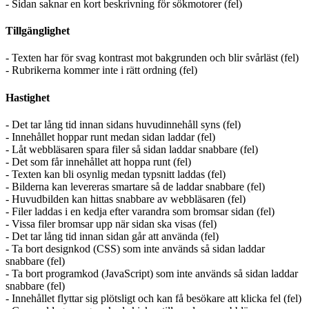
- Sidan saknar en kort beskrivning för sökmotorer (fel)
Tillgänglighet
- Texten har för svag kontrast mot bakgrunden och blir svårläst (fel)
- Rubrikerna kommer inte i rätt ordning (fel)
Hastighet
- Det tar lång tid innan sidans huvudinnehåll syns (fel)
- Innehållet hoppar runt medan sidan laddar (fel)
- Låt webbläsaren spara filer så sidan laddar snabbare (fel)
- Det som får innehållet att hoppa runt (fel)
- Texten kan bli osynlig medan typsnitt laddas (fel)
- Bilderna kan levereras smartare så de laddar snabbare (fel)
- Huvudbilden kan hittas snabbare av webbläsaren (fel)
- Filer laddas i en kedja efter varandra som bromsar sidan (fel)
- Vissa filer bromsar upp när sidan ska visas (fel)
- Det tar lång tid innan sidan går att använda (fel)
- Ta bort designkod (CSS) som inte används så sidan laddar
snabbare (fel)
- Ta bort programkod (JavaScript) som inte används så sidan laddar
snabbare (fel)
- Innehållet flyttar sig plötsligt och kan få besökare att klicka fel (fel)