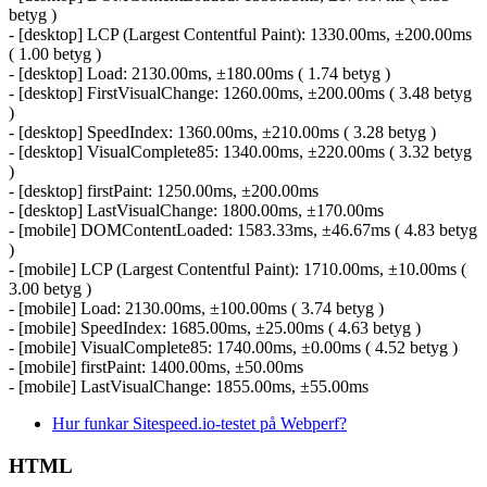
betyg )
- [desktop] LCP (Largest Contentful Paint): 1330.00ms, ±200.00ms
( 1.00 betyg )
- [desktop] Load: 2130.00ms, ±180.00ms ( 1.74 betyg )
- [desktop] FirstVisualChange: 1260.00ms, ±200.00ms ( 3.48 betyg
)
- [desktop] SpeedIndex: 1360.00ms, ±210.00ms ( 3.28 betyg )
- [desktop] VisualComplete85: 1340.00ms, ±220.00ms ( 3.32 betyg
)
- [desktop] firstPaint: 1250.00ms, ±200.00ms
- [desktop] LastVisualChange: 1800.00ms, ±170.00ms
- [mobile] DOMContentLoaded: 1583.33ms, ±46.67ms ( 4.83 betyg
)
- [mobile] LCP (Largest Contentful Paint): 1710.00ms, ±10.00ms (
3.00 betyg )
- [mobile] Load: 2130.00ms, ±100.00ms ( 3.74 betyg )
- [mobile] SpeedIndex: 1685.00ms, ±25.00ms ( 4.63 betyg )
- [mobile] VisualComplete85: 1740.00ms, ±0.00ms ( 4.52 betyg )
- [mobile] firstPaint: 1400.00ms, ±50.00ms
- [mobile] LastVisualChange: 1855.00ms, ±55.00ms
Hur funkar Sitespeed.io-testet på Webperf?
HTML