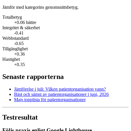
Jämför med kategorins genomsnittsbetyg.
Totalbetyg
+0.06 bättre
Integritet & säkerhet
-0.41
Webbstandard
-0.65
Tillgänglighet
+0.36
Hastighet
+0.35
Senaste rapporterna
Jämförelse i juli: Vilken patient­organisation vann?
Bäst och sämst av patient­organisationer i juni, 2026
Majs topplista för patient­organisationer
Testresultat
Följs praxis enligt Google Lighthouse