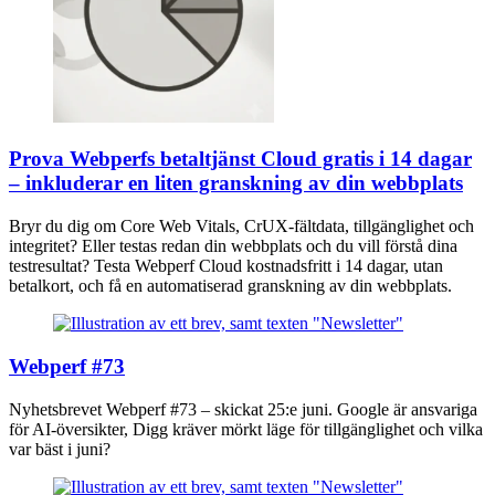
Prova Webperfs betaltjänst Cloud gratis i 14 dagar
– inkluderar en liten granskning av din webbplats
Bryr du dig om Core Web Vitals, CrUX-fältdata, tillgänglighet och
integritet? Eller testas redan din webbplats och du vill förstå dina
testresultat? Testa Webperf Cloud kostnadsfritt i 14 dagar, utan
betalkort, och få en automatiserad granskning av din webbplats.
Webperf #73
Nyhetsbrevet Webperf #73 – skickat 25:e juni. Google är ansvariga
för AI-översikter, Digg kräver mörkt läge för tillgänglighet och vilka
var bäst i juni?