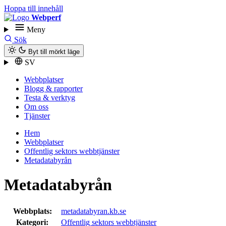
Hoppa till innehåll
Webperf
Meny
Sök
Byt till mörkt läge
SV
Webbplatser
Blogg & rapporter
Testa & verktyg
Om oss
Tjänster
Hem
Webbplatser
Offentlig sektors webbtjänster
Metadatabyrån
Metadatabyrån
Webbplats:
metadatabyran.kb.se
Kategori:
Offentlig sektors webbtjänster