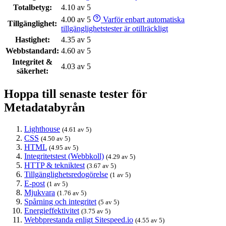
Totalbetyg:
4.10 av 5
4.00 av 5
Varför enbart automatiska
Tillgänglighet:
tillgänglighetstester är otillräckligt
Hastighet:
4.35 av 5
Webbstandard:
4.60 av 5
Integritet &
4.03 av 5
säkerhet:
Hoppa till senaste tester för
Metadatabyrån
Lighthouse
(4.61 av 5)
CSS
(4.50 av 5)
HTML
(4.95 av 5)
Integritetstest (Webbkoll)
(4.29 av 5)
HTTP & tekniktest
(3.67 av 5)
Tillgänglighetsredogörelse
(1 av 5)
E-post
(1 av 5)
Mjukvara
(1.76 av 5)
Spårning och integritet
(5 av 5)
Energieffektivitet
(3.75 av 5)
Webbprestanda enligt Sitespeed.io
(4.55 av 5)