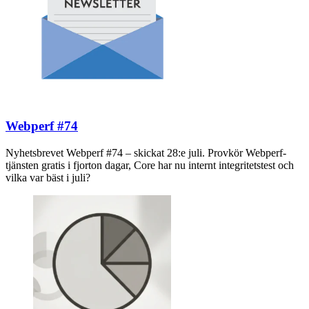
Webperf #74
Nyhetsbrevet Webperf #74 – skickat 28:e juli. Provkör Webperf-
tjänsten gratis i fjorton dagar, Core har nu internt integritetstest och
vilka var bäst i juli?