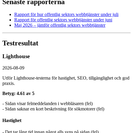
Senaste rapporterna
Rapport för hur offentlig sektors webbtjänster under juli
Rapport för offentlig sektors webbtjänster under juni
Maj 2026 – jämför offentlig sektors webbtjänster
Testresultat
Lighthouse
2026-08-09
Utför Lighthouse-testerna för hastighet, SEO, tillgänglighet och god
praxis.
Betyg: 4.61 av 5
- Sidan visar felmeddelanden i webbläsaren (fel)
- Sidan saknar en kort beskrivning för sökmotorer (fel)
Hastighet
- Det tar lång tid innan något alls syns på sidan (fel)