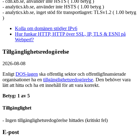
- cdn.kb.se, använder inte HSTS ( 1.00 betyg )
- analytics.kb.se, använder inte HSTS ( 1.00 betyg )
- analytics.kb.se, inget stöd för transportlagret: TLSv1.2 ( 1.00 betyg
)
Kolla om domänen stödjer IPv6
Hur funkar HTTP, HTTP över SSL, IP, TLS & ESNI på
Webperf?
Tillgänglighetsredogörelse
2026-08-08
Enligt
DOS-lagen
ska offentlig sektor och offentlig­finansierade
organisationer ha en
tillgänglighets­redogörelse
. Den behöver vara
lätt att hitta och ha ett innehåll för att vara korrekt.
Betyg: 1 av 5
Tillgänglighet
- Ingen tillgänglighetsredogörelse hittades (kritiskt fel)
E-post