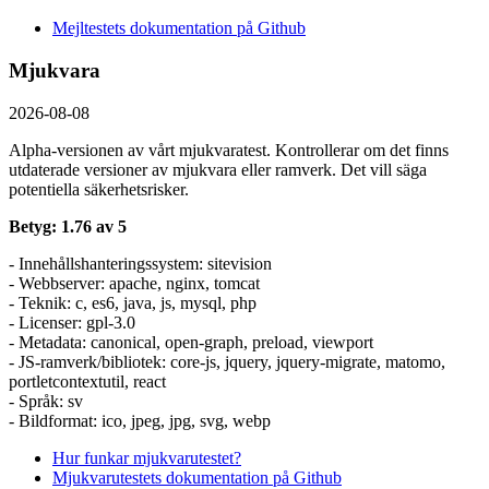
Mejltestets dokumentation på Github
Mjukvara
2026-08-08
Alpha-versionen av vårt mjukvaratest. Kontrollerar om det finns
utdaterade versioner av mjukvara eller ramverk. Det vill säga
potentiella säkerhetsrisker.
Betyg: 1.76 av 5
- Innehållshanteringssystem: sitevision
- Webbserver: apache, nginx, tomcat
- Teknik: c, es6, java, js, mysql, php
- Licenser: gpl-3.0
- Metadata: canonical, open-graph, preload, viewport
- JS-ramverk/bibliotek: core-js, jquery, jquery-migrate, matomo,
portletcontextutil, react
- Språk: sv
- Bildformat: ico, jpeg, jpg, svg, webp
Hur funkar mjukvarutestet?
Mjukvarutestets dokumentation på Github