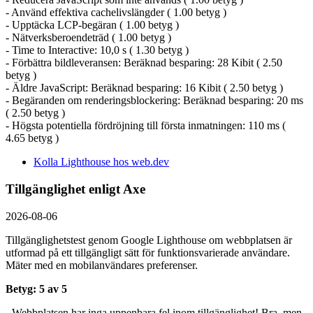
- Använd effektiva cachelivslängder ( 1.00 betyg )
- Upptäcka LCP-begäran ( 1.00 betyg )
- Nätverksberoendeträd ( 1.00 betyg )
- Time to Interactive: 10,0 s ( 1.30 betyg )
- Förbättra bildleveransen: Beräknad besparing: 28 Kibit ( 2.50
betyg )
- Äldre JavaScript: Beräknad besparing: 16 Kibit ( 2.50 betyg )
- Begäranden om renderingsblockering: Beräknad besparing: 20 ms
( 2.50 betyg )
- Högsta potentiella fördröjning till första inmatningen: 110 ms (
4.65 betyg )
Kolla Lighthouse hos web.dev
Tillgänglighet enligt Axe
2026-08-06
Tillgänglighetstest genom Google Lighthouse om webbplatsen är
utformad på ett tillgängligt sätt för funktionsvarierade användare.
Mäter med en mobil­användares preferenser.
Betyg: 5 av 5
- Webbplatsen har inga uppenbara fel inom tillgänglighet! Bra, men