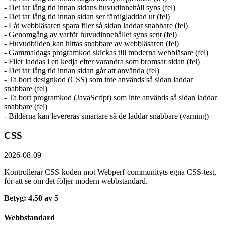
- Det tar lång tid innan sidans huvudinnehåll syns (fel)
- Det tar lång tid innan sidan ser färdigladdad ut (fel)
- Låt webbläsaren spara filer så sidan laddar snabbare (fel)
- Genomgång av varför huvudinnehållet syns sent (fel)
- Huvudbilden kan hittas snabbare av webbläsaren (fel)
- Gammaldags programkod skickas till moderna webbläsare (fel)
- Filer laddas i en kedja efter varandra som bromsar sidan (fel)
- Det tar lång tid innan sidan går att använda (fel)
- Ta bort designkod (CSS) som inte används så sidan laddar
snabbare (fel)
- Ta bort programkod (JavaScript) som inte används så sidan laddar
snabbare (fel)
- Bilderna kan levereras smartare så de laddar snabbare (varning)
CSS
2026-08-09
Kontrollerar CSS-koden mot Webperf-communityts egna CSS-test,
för att se om det följer modern webbstandard.
Betyg: 4.50 av 5
Webbstandard