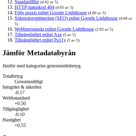
Standardfiler
(4.42 av 5)
HTTP statuskod 404
(4.95 av 5)
Följs praxis enligt Google Lighthouse
(4.80 av 5)
Sökmotoroptimering (SEO) enligt Google Lighthouse
(4.60 av
5)
Webbprestanda enligt Google Lighthouse
(2.85 av 5)
Tillgänglighet enligt Axe
(5 av 5)
Tillgänglighet enligt Pa11y
(5 av 5)
Jämför Metadatabyrån
Jämför med kategorins genomsnittsbetyg.
Totalbetyg
Genomsnittligt
Integritet & säkerhet
-0.17
Webbstandard
+0.50
Tillgänglighet
-0.10
Hastighet
+0.55