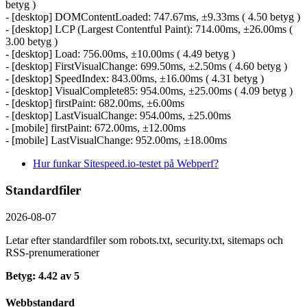
betyg )
- [desktop] DOMContentLoaded: 747.67ms, ±9.33ms ( 4.50 betyg )
- [desktop] LCP (Largest Contentful Paint): 714.00ms, ±26.00ms (
3.00 betyg )
- [desktop] Load: 756.00ms, ±10.00ms ( 4.49 betyg )
- [desktop] FirstVisualChange: 699.50ms, ±2.50ms ( 4.60 betyg )
- [desktop] SpeedIndex: 843.00ms, ±16.00ms ( 4.31 betyg )
- [desktop] VisualComplete85: 954.00ms, ±25.00ms ( 4.09 betyg )
- [desktop] firstPaint: 682.00ms, ±6.00ms
- [desktop] LastVisualChange: 954.00ms, ±25.00ms
- [mobile] firstPaint: 672.00ms, ±12.00ms
- [mobile] LastVisualChange: 952.00ms, ±18.00ms
Hur funkar Sitespeed.io-testet på Webperf?
Standardfiler
2026-08-07
Letar efter standardfiler som robots.txt, security.txt, sitemaps och
RSS-prenumerationer
Betyg: 4.42 av 5
Webbstandard