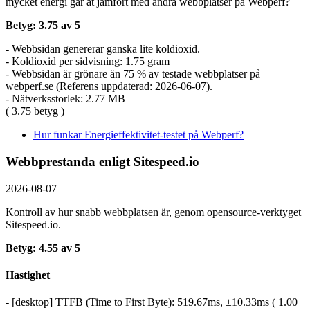
mycket energi går åt jämfört med andra webbplatser på Webperf?
Betyg: 3.75 av 5
- Webbsidan genererar ganska lite koldioxid.
- Koldioxid per sidvisning: 1.75 gram
- Webbsidan är grönare än 75 % av testade webbplatser på
webperf.se (Referens uppdaterad: 2026-06-07).
- Nätverksstorlek: 2.77 MB
( 3.75 betyg )
Hur funkar Energieffektivitet-testet på Webperf?
Webbprestanda enligt Sitespeed.io
2026-08-07
Kontroll av hur snabb webbplatsen är, genom opensource-verktyget
Sitespeed.io.
Betyg: 4.55 av 5
Hastighet
- [desktop] TTFB (Time to First Byte): 519.67ms, ±10.33ms ( 1.00