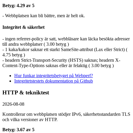
Betyg: 4.29 av 5
- Webbplatsen kan bli bättre, men är helt ok.
Integritet & säkerhet
- ingen referrer-policy är satt, webbläsare kan läcka besökta adresser
till andra webbplatser ( 3.00 betyg )
- 1 kaka/kakor saknar ett starkt SameSite-attribut (Lax eller Strict) (
4.75 betyg )
- headern Strict-Transport-Security (HSTS) saknas; headern X-
Content-Type-Options saknas eller är felaktig ( 3.00 betyg )
Hur funkar integritetsbetyget på Webperf?
Integritetstestets dokumentation på Github
HTTP & tekniktest
2026-08-08
Kontrollerar om webbplatsen stödjer IPv6, säkerhets­standarden TLS
och vilka versioner av HTTP.
Betyg: 3.67 av 5