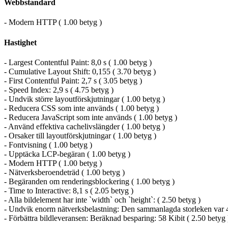
Webbstandard
- Modern HTTP ( 1.00 betyg )
Hastighet
- Largest Contentful Paint: 8,0 s ( 1.00 betyg )
- Cumulative Layout Shift: 0,155 ( 3.70 betyg )
- First Contentful Paint: 2,7 s ( 3.05 betyg )
- Speed Index: 2,9 s ( 4.75 betyg )
- Undvik större layoutförskjutningar ( 1.00 betyg )
- Reducera CSS som inte används ( 1.00 betyg )
- Reducera JavaScript som inte används ( 1.00 betyg )
- Använd effektiva cachelivslängder ( 1.00 betyg )
- Orsaker till layoutförskjutningar ( 1.00 betyg )
- Fontvisning ( 1.00 betyg )
- Upptäcka LCP-begäran ( 1.00 betyg )
- Modern HTTP ( 1.00 betyg )
- Nätverksberoendeträd ( 1.00 betyg )
- Begäranden om renderingsblockering ( 1.00 betyg )
- Time to Interactive: 8,1 s ( 2.05 betyg )
- Alla bildelement har inte `width` och `height`: ( 2.50 betyg )
- Undvik enorm nätverksbelastning: Den sammanlagda storleken var 4 
- Förbättra bildleveransen: Beräknad besparing: 58 Kibit ( 2.50 betyg 