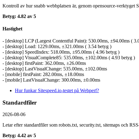
Kontroll av hur snabb webbplatsen är, genom opensource-verktyget Si
Betyg: 4.82 av 5
Hastighet
- [desktop] LCP (Largest Contentful Paint): 530.00ms, ±94.00ms ( 3.
- [desktop] Load: 1229.00ms, ±321.00ms ( 3.54 betyg )
- [desktop] SpeedIndex: 518.00ms, ±95.00ms ( 4.96 betyg )
- [desktop] VisualComplete85: 535.00ms, ±102.00ms ( 4.93 betyg )
- [desktop] firstPaint: 362.00ms, ±26.00ms
- [desktop] LastVisualChange: 535.00ms, ±102.00ms
- [mobile] firstPaint: 282.00ms, ±18.00ms
- [mobile] LastVisualChange: 300.00ms, ±0.00ms
Hur funkar Sitespeed.io-testet på Webperf?
Standardfiler
2026-08-06
Letar efter standardfiler som robots.txt, security.txt, sitemaps och R
Betyg: 4.42 av 5