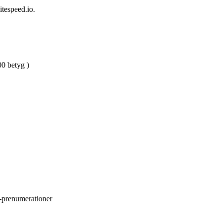
tespeed.io.
00 betyg )
SS-prenumerationer