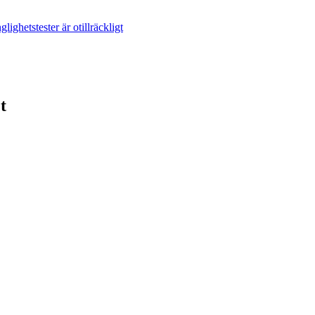
lighetstester är otillräckligt
t