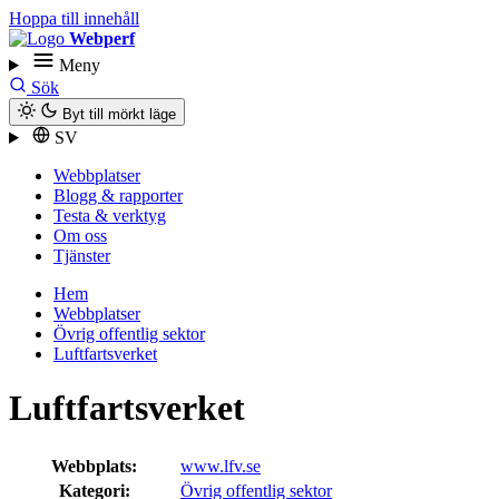
Hoppa till innehåll
Webperf
Meny
Sök
Byt till mörkt läge
SV
Webbplatser
Blogg & rapporter
Testa & verktyg
Om oss
Tjänster
Hem
Webbplatser
Övrig offentlig sektor
Luftfartsverket
Luftfartsverket
Webbplats:
www.lfv.se
Kategori:
Övrig offentlig sektor