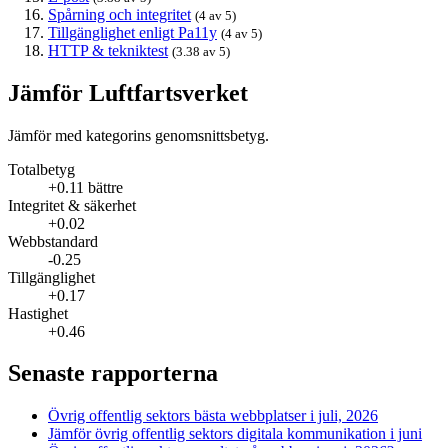
Spårning och integritet
(4 av 5)
Tillgänglighet enligt Pa11y
(4 av 5)
HTTP & tekniktest
(3.38 av 5)
Jämför Luftfartsverket
Jämför med kategorins genomsnittsbetyg.
Totalbetyg
+0.11 bättre
Integritet & säkerhet
+0.02
Webbstandard
-0.25
Tillgänglighet
+0.17
Hastighet
+0.46
Senaste rapporterna
Övrig offentlig sektors bästa webbplatser i juli, 2026
Jämför övrig offentlig sektors digitala kommunikation i juni