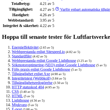
Totalbetyg:
4.21 av 5
Tillgänglighet:
4.27 av 5
Varför enbart automatiska tillgäng
Hastighet:
4.26 av 5
Webbstandard:
3.95 av 5
Integritet & säkerhet:
4.22 av 5
Hoppa till senaste tester för Luftfartsverke
Energieffektivitet
(2.65 av 5)
Webbprestanda enligt Sitespeed.io
(4.82 av 5)
Standardfiler
(4.42 av 5)
Webbprestanda enligt Google Lighthouse
(3.25 av 5)
Sökmotoroptimering (SEO) enligt Google Lighthouse
(5 av 5)
Följs praxis enligt Google Lighthouse
(5 av 5)
Tillgänglighet enligt Axe
(4.90 av 5)
Integritetstest (Webbkoll)
(3.84 av 5)
Tillgänglighetsredogörelse
(3.50 av 5)
HTTP statuskod 404
(4.95 av 5)
CSS
(3.40 av 5)
HTML
(5 av 5)
Lighthouse
(4.56 av 5)
Mjukvara
(5 av 5)
E-post
(3.88 av 5)