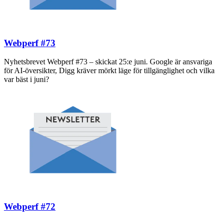
Webperf #73
Nyhetsbrevet Webperf #73 – skickat 25:e juni. Google är ansvariga
för AI-översikter, Digg kräver mörkt läge för tillgänglighet och vilka
var bäst i juni?
Webperf #72