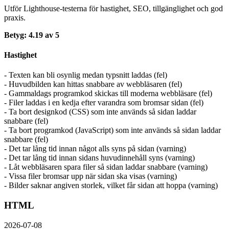
Utför Lighthouse-testerna för hastighet, SEO, tillgänglighet och god
praxis.
Betyg: 4.19 av 5
Hastighet
- Texten kan bli osynlig medan typsnitt laddas (fel)
- Huvudbilden kan hittas snabbare av webbläsaren (fel)
- Gammaldags programkod skickas till moderna webbläsare (fel)
- Filer laddas i en kedja efter varandra som bromsar sidan (fel)
- Ta bort designkod (CSS) som inte används så sidan laddar
snabbare (fel)
- Ta bort programkod (JavaScript) som inte används så sidan laddar
snabbare (fel)
- Det tar lång tid innan något alls syns på sidan (varning)
- Det tar lång tid innan sidans huvudinnehåll syns (varning)
- Låt webbläsaren spara filer så sidan laddar snabbare (varning)
- Vissa filer bromsar upp när sidan ska visas (varning)
- Bilder saknar angiven storlek, vilket får sidan att hoppa (varning)
HTML
2026-07-08