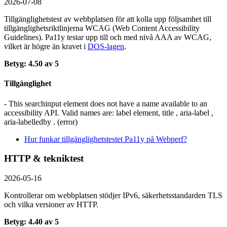
2026-07-08
Tillgänglighetstest av webbplatsen för att kolla upp följsamhet till
tillgänglighets­riktlinjerna WCAG (Web Content Accessibility
Guidelines). Pa11y testar upp till och med nivå AAA av WCAG,
vilket är högre än kravet i
DOS-lagen
.
Betyg: 4.50 av 5
Tillgänglighet
- This searchinput element does not have a name available to an
accessibility API. Valid names are: label element, title , aria-label ,
aria-labelledby . (error)
Hur funkar tillgänglighetstestet Pa11y på Webperf?
HTTP & tekniktest
2026-05-16
Kontrollerar om webbplatsen stödjer IPv6, säkerhets­standarden TLS
och vilka versioner av HTTP.
Betyg: 4.40 av 5