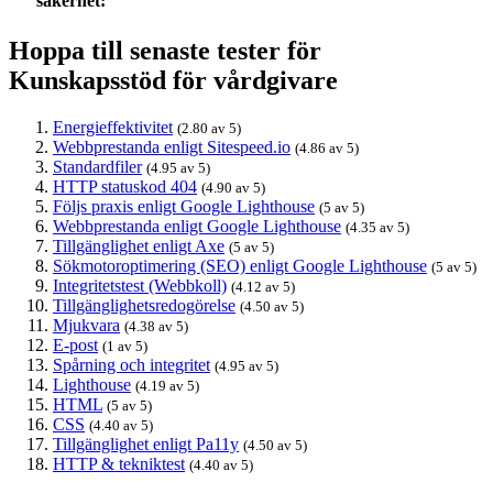
säkerhet:
Hoppa till senaste tester för
Kunskapsstöd för vårdgivare
Energieffektivitet
(2.80 av 5)
Webbprestanda enligt Sitespeed.io
(4.86 av 5)
Standardfiler
(4.95 av 5)
HTTP statuskod 404
(4.90 av 5)
Följs praxis enligt Google Lighthouse
(5 av 5)
Webbprestanda enligt Google Lighthouse
(4.35 av 5)
Tillgänglighet enligt Axe
(5 av 5)
Sökmotoroptimering (SEO) enligt Google Lighthouse
(5 av 5)
Integritetstest (Webbkoll)
(4.12 av 5)
Tillgänglighetsredogörelse
(4.50 av 5)
Mjukvara
(4.38 av 5)
E-post
(1 av 5)
Spårning och integritet
(4.95 av 5)
Lighthouse
(4.19 av 5)
HTML
(5 av 5)
CSS
(4.40 av 5)
Tillgänglighet enligt Pa11y
(4.50 av 5)
HTTP & tekniktest
(4.40 av 5)