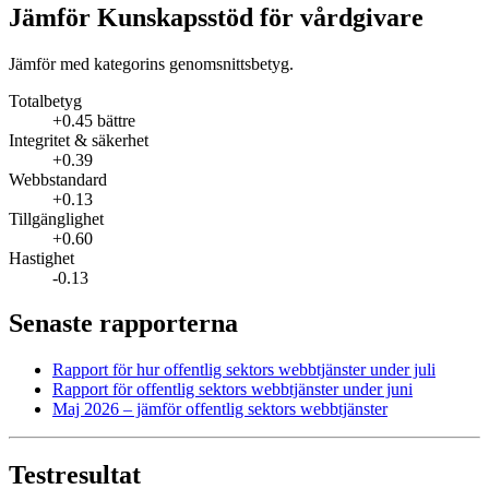
Jämför Kunskapsstöd för vårdgivare
Jämför med kategorins genomsnittsbetyg.
Totalbetyg
+0.45 bättre
Integritet & säkerhet
+0.39
Webbstandard
+0.13
Tillgänglighet
+0.60
Hastighet
-0.13
Senaste rapporterna
Rapport för hur offentlig sektors webbtjänster under juli
Rapport för offentlig sektors webbtjänster under juni
Maj 2026 – jämför offentlig sektors webbtjänster
Testresultat