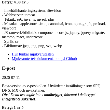
Betyg: 4.38 av 5
- Innehållshanteringssystem: sitevision
- Webbserver: tomcat
- Teknik: es6, java, js, mysql, php
- Metadata: apple-touch-icon, canonical, icon, open-graph, preload,
viewport
- JS-ramverk/bibliotek: component, core-js, jquery, jquery-migrate,
matomo, react, underscore
- Språk: sv
- Bildformat: jpeg, jpg, png, svg, webp
Hur funkar mjukvarutestet?
Mjukvarutestets dokumentation på Github
E-post
2026-07-11
Beta-version av e-postkollen. Utvärderar inställningar som SPF,
DNS, MX och mycket mer.
Obs! Detta test ingår inte i
totalbetyget
, däremot i delbetyget
Integritet & säkerhet
.
Betyg: 1 av 5