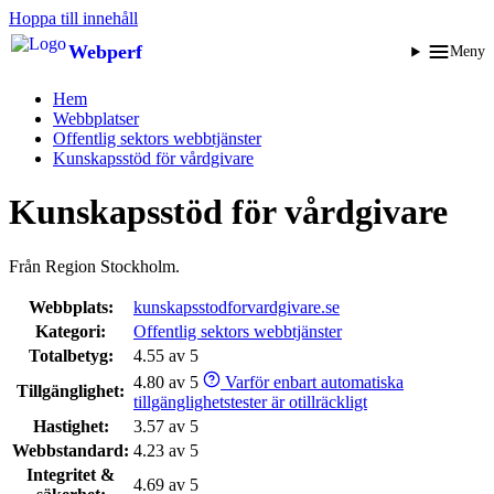
Hoppa till innehåll
Webperf
Meny
Hem
Webbplatser
Offentlig sektors webbtjänster
Kunskapsstöd för vårdgivare
Kunskapsstöd för vårdgivare
Från Region Stockholm.
Webbplats:
kunskapsstodforvardgivare.se
Kategori:
Offentlig sektors webbtjänster
Totalbetyg:
4.55 av 5
4.80 av 5
Varför enbart automatiska
Tillgänglighet:
tillgänglighetstester är otillräckligt
Hastighet:
3.57 av 5
Webbstandard:
4.23 av 5
Integritet &
4.69 av 5