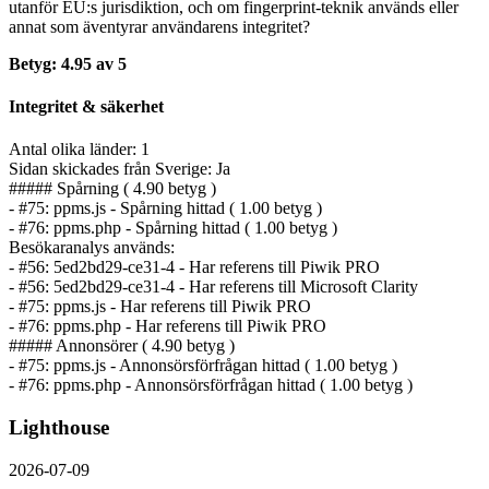
utanför EU:s jurisdiktion, och om fingerprint-teknik används eller
annat som äventyrar användarens integritet?
Betyg: 4.95 av 5
Integritet & säkerhet
Antal olika länder: 1
Sidan skickades från Sverige: Ja
##### Spårning ( 4.90 betyg )
- #75: ppms.js - Spårning hittad ( 1.00 betyg )
- #76: ppms.php - Spårning hittad ( 1.00 betyg )
Besökaranalys används:
- #56: 5ed2bd29-ce31-4 - Har referens till Piwik PRO
- #56: 5ed2bd29-ce31-4 - Har referens till Microsoft Clarity
- #75: ppms.js - Har referens till Piwik PRO
- #76: ppms.php - Har referens till Piwik PRO
##### Annonsörer ( 4.90 betyg )
- #75: ppms.js - Annonsörs­förfrågan hittad ( 1.00 betyg )
- #76: ppms.php - Annonsörs­förfrågan hittad ( 1.00 betyg )
Lighthouse
2026-07-09