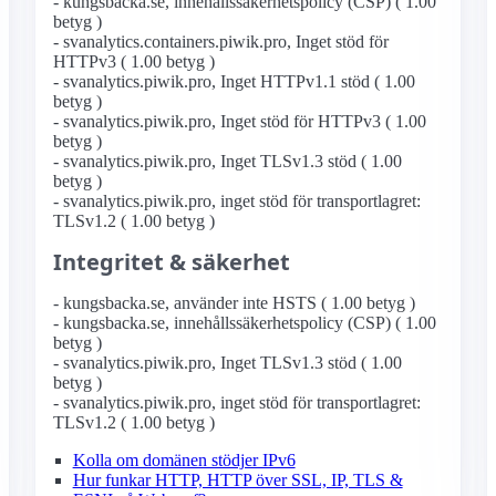
- kungsbacka.se, innehållssäkerhetspolicy (CSP) ( 1.00
betyg )
- svanalytics.containers.piwik.pro, Inget stöd för
HTTPv3 ( 1.00 betyg )
- svanalytics.piwik.pro, Inget HTTPv1.1 stöd ( 1.00
betyg )
- svanalytics.piwik.pro, Inget stöd för HTTPv3 ( 1.00
betyg )
- svanalytics.piwik.pro, Inget TLSv1.3 stöd ( 1.00
betyg )
- svanalytics.piwik.pro, inget stöd för transportlagret:
TLSv1.2 ( 1.00 betyg )
Integritet & säkerhet
- kungsbacka.se, använder inte HSTS ( 1.00 betyg )
- kungsbacka.se, innehållssäkerhetspolicy (CSP) ( 1.00
betyg )
- svanalytics.piwik.pro, Inget TLSv1.3 stöd ( 1.00
betyg )
- svanalytics.piwik.pro, inget stöd för transportlagret:
TLSv1.2 ( 1.00 betyg )
Kolla om domänen stödjer IPv6
Hur funkar HTTP, HTTP över SSL, IP, TLS &