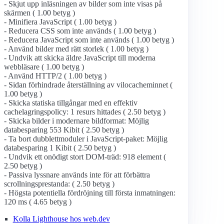
- Skjut upp inläsningen av bilder som inte visas på
skärmen ( 1.00 betyg )
- Minifiera JavaScript ( 1.00 betyg )
- Reducera CSS som inte används ( 1.00 betyg )
- Reducera JavaScript som inte används ( 1.00 betyg )
- Använd bilder med rätt storlek ( 1.00 betyg )
- Undvik att skicka äldre JavaScript till moderna
webbläsare ( 1.00 betyg )
- Använd HTTP/2 ( 1.00 betyg )
- Sidan förhindrade återställning av vilocacheminnet (
1.00 betyg )
- Skicka statiska tillgångar med en effektiv
cachelagringspolicy: 1 resurs hittades ( 2.50 betyg )
- Skicka bilder i modernare bildformat: Möjlig
databesparing 553 Kibit ( 2.50 betyg )
- Ta bort dubblettmoduler i JavaScript-paket: Möjlig
databesparing 1 Kibit ( 2.50 betyg )
- Undvik ett onödigt stort DOM-träd: 918 element (
2.50 betyg )
- Passiva lyssnare används inte för att förbättra
scrollningsprestanda: ( 2.50 betyg )
- Högsta potentiella fördröjning till första inmatningen:
120 ms ( 4.65 betyg )
Kolla Lighthouse hos web.dev