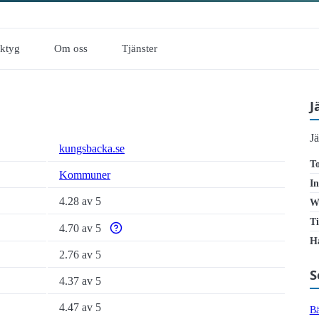
rktyg
Om oss
Tjänster
J
J
kungsbacka.se
To
Kommuner
In
4.28 av 5
W
Ti
4.70 av 5
Varför enbart automatiska tillgänglighetstester ä
Ha
2.76 av 5
S
4.37 av 5
4.47 av 5
Bä