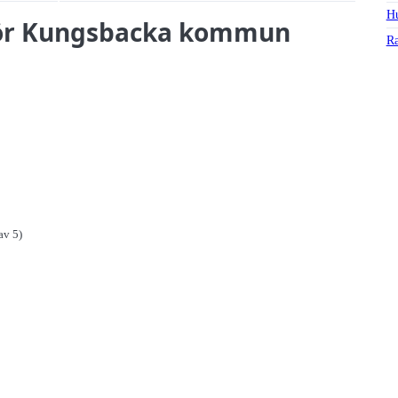
Hu
 för Kungsbacka kommun
Ra
av 5)