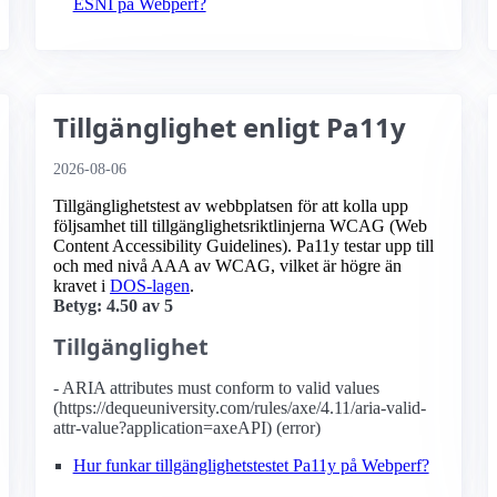
ESNI på Webperf?
Tillgänglighet enligt Pa11y
2026-08-06
Tillgänglighetstest av webbplatsen för att kolla upp
följsamhet till tillgänglighets­riktlinjerna WCAG (Web
Content Accessibility Guidelines). Pa11y testar upp till
och med nivå AAA av WCAG, vilket är högre än
kravet i
DOS-lagen
.
Betyg: 4.50 av 5
Tillgänglighet
- ARIA attributes must conform to valid values
(https://dequeuniversity.com/rules/axe/4.11/aria-valid-
attr-value?application=axeAPI) (error)
Hur funkar tillgänglighetstestet Pa11y på Webperf?