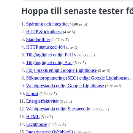
Hoppa till senaste tester
Spårning och integritet
(4.98 av 5)
HTTP & tekniktest
(4 av 5)
Standardfiler
(4.97 av 5)
HTTP statuskod 404
(5 av 5)
Tillgänglighet enligt Pa11y
(4.50 av 5)
Tillgänglighet enligt Axe
(5 av 5)
Följs praxis enligt Google Lighthouse
(5 av 5)
Sökmotoroptimering (SEO) enligt Google Lighthouse
(5 
Webbprestanda enligt Google Lighthouse
(3.20 av 5)
E-post
(3.64 av 5)
Energieffektivitet
(3 av 5)
Webbprestanda enligt Sitespeed.io
(3.40 av 5)
HTML
(5 av 5)
Lighthouse
(4.05 av 5)
Integritetstest (Webbkoll)
(3.99 av 5)