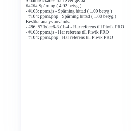
Sidan skickades från Sverige: Ja
##### Spårning ( 4.92 betyg )
- #103: ppms.js - Spårning hittad ( 1.00 betyg )
- #104: ppms.php - Spårning hittad ( 1.00 betyg )
Besökaranalys används:
- #86: 57fbdec6-3a1b-4 - Har referens till Piwik PRO
- #103: ppms.js - Har referens till Piwik PRO
- #104: ppms.php - Har referens till Piwik PRO