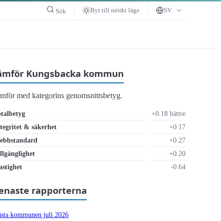
Byt till mörkt läge
SV
Sök
ämför Kungsbacka kommun
ämför med kategorins genomsnittsbetyg.
talbetyg
+0.18 bättre
tegritet & säkerhet
+0.17
ebbstandard
+0.27
llgänglighet
+0.20
r otillräckligt
stighet
-0.64
enaste rapporterna
sta kommunen juli 2026