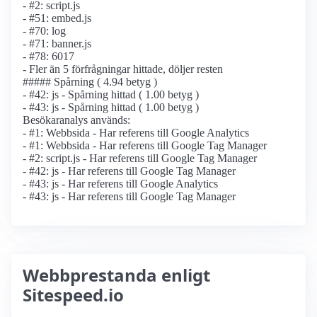
- #2: script.js
- #51: embed.js
- #70: log
- #71: banner.js
- #78: 6017
- Fler än 5 förfrågningar hittade, döljer resten
##### Spårning ( 4.94 betyg )
- #42: js - Spårning hittad ( 1.00 betyg )
- #43: js - Spårning hittad ( 1.00 betyg )
Besökaranalys används:
- #1: Webbsida - Har referens till Google Analytics
- #1: Webbsida - Har referens till Google Tag Manager
- #2: script.js - Har referens till Google Tag Manager
- #42: js - Har referens till Google Tag Manager
- #43: js - Har referens till Google Analytics
- #43: js - Har referens till Google Tag Manager
Webbprestanda enligt
Sitespeed.io