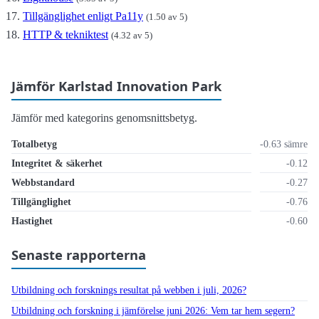
Tillgänglighet enligt Pa11y
(1.50 av 5)
HTTP & tekniktest
(4.32 av 5)
Jämför Karlstad Innovation Park
Jämför med kategorins genomsnittsbetyg.
Totalbetyg
-0.63 sämre
Integritet & säkerhet
-0.12
Webbstandard
-0.27
Tillgänglighet
-0.76
Hastighet
-0.60
Senaste rapporterna
Utbildning och forsknings resultat på webben i juli, 2026?
Utbildning och forskning i jämförelse juni 2026: Vem tar hem segern?