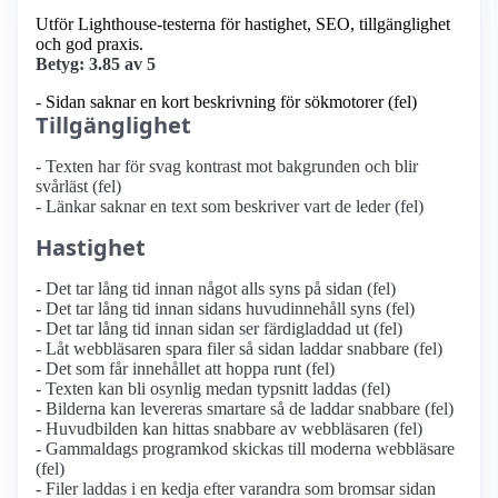
Utför Lighthouse-testerna för hastighet, SEO, tillgänglighet
och god praxis.
Betyg: 3.85 av 5
- Sidan saknar en kort beskrivning för sökmotorer (fel)
Tillgänglighet
- Texten har för svag kontrast mot bakgrunden och blir
svårläst (fel)
- Länkar saknar en text som beskriver vart de leder (fel)
Hastighet
- Det tar lång tid innan något alls syns på sidan (fel)
- Det tar lång tid innan sidans huvudinnehåll syns (fel)
- Det tar lång tid innan sidan ser färdigladdad ut (fel)
- Låt webbläsaren spara filer så sidan laddar snabbare (fel)
- Det som får innehållet att hoppa runt (fel)
- Texten kan bli osynlig medan typsnitt laddas (fel)
- Bilderna kan levereras smartare så de laddar snabbare (fel)
- Huvudbilden kan hittas snabbare av webbläsaren (fel)
- Gammaldags programkod skickas till moderna webbläsare
(fel)
- Filer laddas i en kedja efter varandra som bromsar sidan