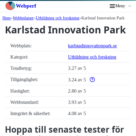
Webperf
Meny
Hem
Webbplatser
Utbildning och forskning
Karlstad Innovation Park
Karlstad Innovation Park
Webbplats:
karlstadinnovationpark.se
Kategori:
Utbildning och forskning
Totalbetyg:
3.27 av 5
Tillgänglighet:
3.24 av 5
Varför enbart automatiska 
Hastighet:
2.80 av 5
Webbstandard:
3.93 av 5
Integritet & säkerhet:
4.08 av 5
Hoppa till senaste tester för