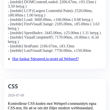
- [mobile] DOMContentLoaded: 2206.67ms, ±93.33ms (
3.59 betyg )
- [mobile] LCP (Largest Contentful Paint): 2520.00ms,
±80.00ms ( 1.00 betyg )
- [mobile] Load: 3660.00ms, ±160.00ms ( 0.68 betyg )
- [mobile] FirstVisualChange: 2185.00ms, ±85.00ms ( 3.63
betyg )
- [mobile] SpeedIndex: 3445.00ms, ±25.00ms ( 1.11 betyg )
- [mobile] VisualComplete85: 7170.00ms, ±0.00ms ( -6.34
betyg )
- [mobile] firstPaint: 2166.67ms, ±83.33ms
- [mobile] LastVisualChange: 7750.00ms, ±150.00ms
Hur funkar Sitespeed.io-testet på Webperf?
CSS
2026-07-09
Kontrollerar CSS-koden mot Webperf-communityts egna
CSS-test, för att se om det följer modern webbstandard.