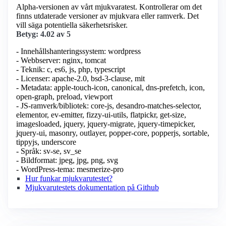
Alpha-versionen av vårt mjukvaratest. Kontrollerar om det
finns utdaterade versioner av mjukvara eller ramverk. Det
vill säga potentiella säkerhetsrisker.
Betyg: 4.02 av 5
- Innehållshanteringssystem: wordpress
- Webbserver: nginx, tomcat
- Teknik: c, es6, js, php, typescript
- Licenser: apache-2.0, bsd-3-clause, mit
- Metadata: apple-touch-icon, canonical, dns-prefetch, icon,
open-graph, preload, viewport
- JS-ramverk/bibliotek: core-js, desandro-matches-selector,
elementor, ev-emitter, fizzy-ui-utils, flatpickr, get-size,
imagesloaded, jquery, jquery-migrate, jquery-timepicker,
jquery-ui, masonry, outlayer, popper-core, popperjs, sortable,
tippyjs, underscore
- Språk: sv-se, sv_se
- Bildformat: jpeg, jpg, png, svg
- WordPress-tema: mesmerize-pro
Hur funkar mjukvarutestet?
Mjukvarutestets dokumentation på Github