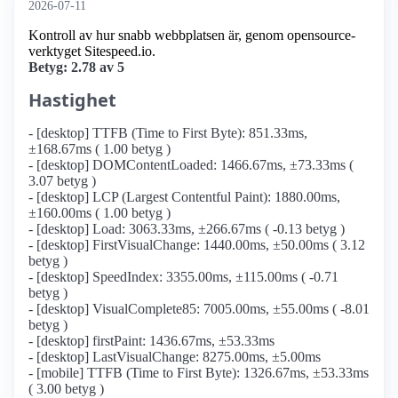
2026-07-11
Kontroll av hur snabb webbplatsen är, genom opensource-
verktyget Sitespeed.io.
Betyg: 2.78 av 5
Hastighet
- [desktop] TTFB (Time to First Byte): 851.33ms,
±168.67ms ( 1.00 betyg )
- [desktop] DOMContentLoaded: 1466.67ms, ±73.33ms (
3.07 betyg )
- [desktop] LCP (Largest Contentful Paint): 1880.00ms,
±160.00ms ( 1.00 betyg )
- [desktop] Load: 3063.33ms, ±266.67ms ( -0.13 betyg )
- [desktop] FirstVisualChange: 1440.00ms, ±50.00ms ( 3.12
betyg )
- [desktop] SpeedIndex: 3355.00ms, ±115.00ms ( -0.71
betyg )
- [desktop] VisualComplete85: 7005.00ms, ±55.00ms ( -8.01
betyg )
- [desktop] firstPaint: 1436.67ms, ±53.33ms
- [desktop] LastVisualChange: 8275.00ms, ±5.00ms
- [mobile] TTFB (Time to First Byte): 1326.67ms, ±53.33ms
( 3.00 betyg )