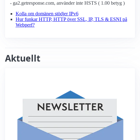
- ga2.getresponse.com, använder inte HSTS ( 1.00 betyg )
Kolla om domänen stödjer IPv6
Hur funkar HTTP, HTTP över SSL, IP, TLS & ESNI på
Webperf?
Aktuellt