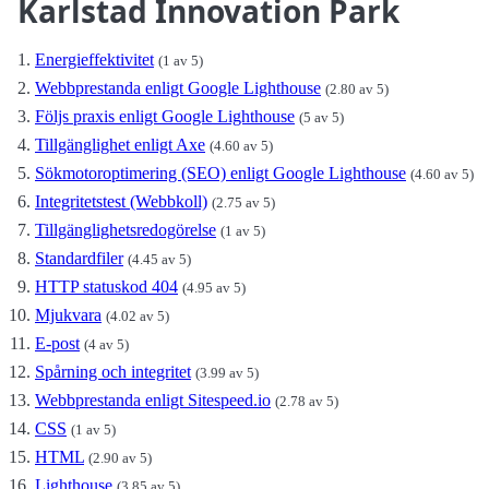
Karlstad Innovation Park
Energieffektivitet
(1 av 5)
Webbprestanda enligt Google Lighthouse
(2.80 av 5)
Följs praxis enligt Google Lighthouse
(5 av 5)
Tillgänglighet enligt Axe
(4.60 av 5)
Sökmotoroptimering (SEO) enligt Google Lighthouse
(4.60 av 5)
Integritetstest (Webbkoll)
(2.75 av 5)
Tillgänglighetsredogörelse
(1 av 5)
Standardfiler
(4.45 av 5)
HTTP statuskod 404
(4.95 av 5)
Mjukvara
(4.02 av 5)
E-post
(4 av 5)
Spårning och integritet
(3.99 av 5)
Webbprestanda enligt Sitespeed.io
(2.78 av 5)
CSS
(1 av 5)
HTML
(2.90 av 5)
Lighthouse
(3.85 av 5)