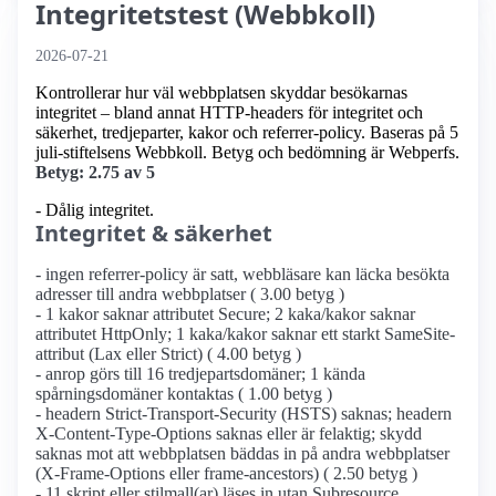
Integritetstest (Webbkoll)
2026-07-21
Kontrollerar hur väl webbplatsen skyddar besökarnas
integritet – bland annat HTTP-headers för integritet och
säkerhet, tredjeparter, kakor och referrer-policy. Baseras på 5
juli-stiftelsens Webbkoll. Betyg och bedömning är Webperfs.
Betyg: 2.75 av 5
- Dålig integritet.
Integritet & säkerhet
- ingen referrer-policy är satt, webbläsare kan läcka besökta
adresser till andra webbplatser ( 3.00 betyg )
- 1 kakor saknar attributet Secure; 2 kaka/kakor saknar
attributet HttpOnly; 1 kaka/kakor saknar ett starkt SameSite-
attribut (Lax eller Strict) ( 4.00 betyg )
- anrop görs till 16 tredjepartsdomäner; 1 kända
spårningsdomäner kontaktas ( 1.00 betyg )
- headern Strict-Transport-Security (HSTS) saknas; headern
X-Content-Type-Options saknas eller är felaktig; skydd
saknas mot att webbplatsen bäddas in på andra webbplatser
(X-Frame-Options eller frame-ancestors) ( 2.50 betyg )
- 11 skript eller stilmall(ar) läses in utan Subresource